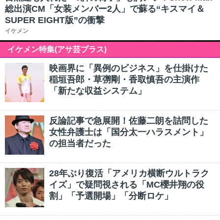
総出演CM「女装メンバー2人」で蘇る“キスマイ＆
SUPER EIGHT版”の衝撃
イケメン
イケメン特集(アサ芸プラス)
映画界に「異例のビジネス」を仕掛けた
稲垣吾郎・草彅剛・香取慎吾の主演作
「新たな収益システム」
反論記事で急展開！佐藤二朗を詰問した
女性弁護士は「国分太一ハラスメント」
の担当者だった
28年ぶり復活「アメリカ横断ウルトラク
イズ」で疑問視される「MC櫻井翔の役
割」「予選開場」「分断ロケ」