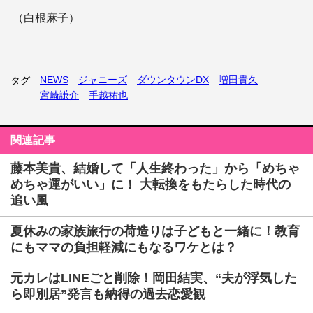
（白根麻子）
NEWS
ジャニーズ
ダウンタウンDX
増田貴久
タグ
宮崎謙介
手越祐也
関連記事
藤本美貴、結婚して「人生終わった」から「めちゃ
めちゃ運がいい」に！ 大転換をもたらした時代の
追い風
夏休みの家族旅行の荷造りは子どもと一緒に！教育
にもママの負担軽減にもなるワケとは？
元カレはLINEごと削除！岡田結実、“夫が浮気した
ら即別居”発言も納得の過去恋愛観