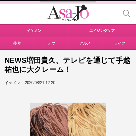
イケメン
エイジングケア
芸 能
ラ ブ
グルメ
ライフ
NEWS増田貴久、テレビを通じて手越
祐也に大クレーム！
イケメン
2020/08/21 12:20