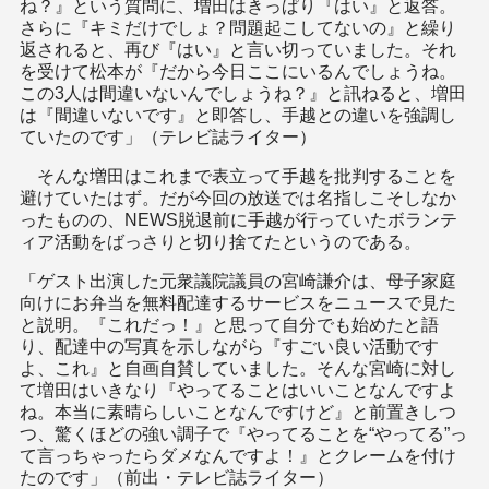
ね？』という質問に、増田はきっぱり『はい』と返答。
さらに『キミだけでしょ？問題起こしてないの』と繰り
返されると、再び『はい』と言い切っていました。それ
を受けて松本が『だから今日ここにいるんでしょうね。
この3人は間違いないんでしょうね？』と訊ねると、増田
は『間違いないです』と即答し、手越との違いを強調し
ていたのです」（テレビ誌ライター）
そんな増田はこれまで表立って手越を批判することを
避けていたはず。だが今回の放送では名指しこそしなか
ったものの、NEWS脱退前に手越が行っていたボランテ
ィア活動をばっさりと切り捨てたというのである。
「ゲスト出演した元衆議院議員の宮崎謙介は、母子家庭
向けにお弁当を無料配達するサービスをニュースで見た
と説明。『これだっ！』と思って自分でも始めたと語
り、配達中の写真を示しながら『すごい良い活動です
よ、これ』と自画自賛していました。そんな宮崎に対し
て増田はいきなり『やってることはいいことなんですよ
ね。本当に素晴らしいことなんですけど』と前置きしつ
つ、驚くほどの強い調子で『やってることを“やってる”っ
て言っちゃったらダメなんですよ！』とクレームを付け
たのです」（前出・テレビ誌ライター）