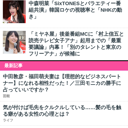
中森明菜「SixTONESとバラエティー番
組共演」韓国ロケの視聴率と「NHKの動
き」
「ミヤネ屋」後釜番組MCに「村上信五と
読売テレビ女子アナ」起用までの「最重
要議論」内幕！「別のタレントと東京の
フリーアナ」が候補に
最新記事
中田敦彦・福田萌夫妻は【理想的なビジネスパート
ナー】になれる相性だった！／三田モニカの勝手に
占っていいですか？
芸能
気が付けば毛先をクルクルしている……髪の毛を触
る癖がある女性の心理とは？
ライフ