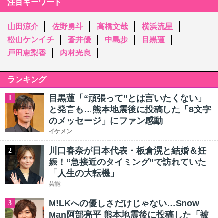
注目キーワード
山田涼介
佐野勇斗
高橋文哉
横浜流星
松山ケンイチ
蒼井優
中島歩
目黒蓮
戸田恵梨香
内村光良
ランキング
目黒蓮「“頑張って”とは言いたくない」
1
と発言も…熊本地震後に投稿した「8文字
のメッセージ」にファン感動
イケメン
川口春奈が日本代表・板倉滉と結婚＆妊
2
娠！“急接近のタイミング”で訪れていた
「人生の大転機」
芸能
M!LKへの優しさだけじゃない…Snow
3
Man阿部亮平 熊本地震後に投稿した「被