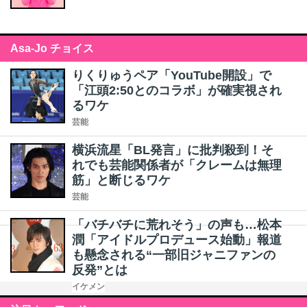
Asa-Jo チョイス
りくりゅうペア「YouTube開設」で
「江頭2:50とのコラボ」が確実視され
るワケ
芸能
横浜流星「BL発言」に批判殺到！そ
れでも芸能関係者が「クレームは無理
筋」と断じるワケ
芸能
「バチバチに荒れそう」の声も…松本
潤「アイドルプロデュース始動」報道
も懸念される“一部旧ジャニファンの
反発”とは
イケメン