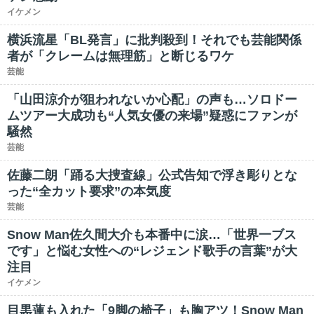
イケメン
横浜流星「BL発言」に批判殺到！それでも芸能関係
者が「クレームは無理筋」と断じるワケ
芸能
「山田涼介が狙われないか心配」の声も…ソロドー
ムツアー大成功も“人気女優の来場”疑惑にファンが
騒然
芸能
佐藤二朗「踊る大捜査線」公式告知で浮き彫りとな
った“全カット要求”の本気度
芸能
Snow Man佐久間大介も本番中に涙…「世界一ブス
です」と悩む女性への“レジェンド歌手の言葉”が大
注目
イケメン
目黒蓮も入れた「9脚の椅子」も胸アツ！Snow Man