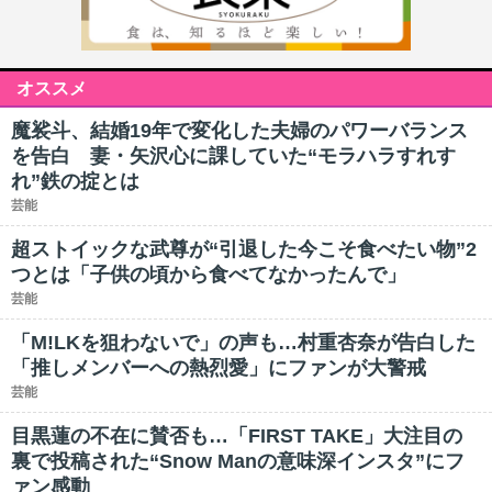
オススメ
魔裟斗、結婚19年で変化した夫婦のパワーバランス
を告白 妻・矢沢心に課していた“モラハラすれす
れ”鉄の掟とは
芸能
超ストイックな武尊が“引退した今こそ食べたい物”2
つとは「子供の頃から食べてなかったんで」
芸能
「M!LKを狙わないで」の声も…村重杏奈が告白した
「推しメンバーへの熱烈愛」にファンが大警戒
芸能
目黒蓮の不在に賛否も…「FIRST TAKE」大注目の
裏で投稿された“Snow Manの意味深インスタ”にフ
ァン感動