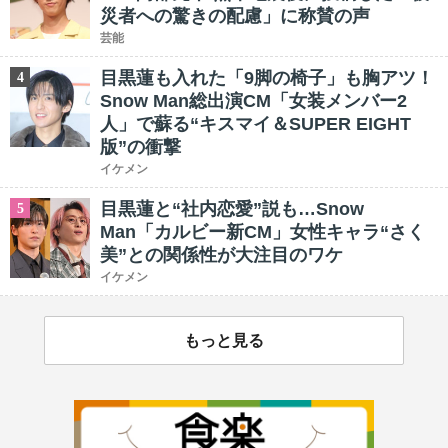
災者への驚きの配慮」に称賛の声
芸能
目黒蓮も入れた「9脚の椅子」も胸アツ！
4
Snow Man総出演CM「女装メンバー2
人」で蘇る“キスマイ＆SUPER EIGHT
版”の衝撃
イケメン
目黒蓮と“社内恋愛”説も…Snow
5
Man「カルビー新CM」女性キャラ“さく
美”との関係性が大注目のワケ
イケメン
もっと見る