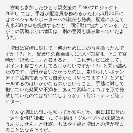
宮崎も参加したひとり親支援の「INGプロジェクト
2020」では、手越が配達員を務めるかたわら6月30日に
はスペシャルサポーターへの就任も発表。配達に加えて
玄米200キロを提供するなど、同活動に協力している。だ
がこの活動ぶりに増田は、別の意図も読み取っていたよ
うだ。
「増田は宮崎に対して『何のためにこの写真撮ったんで
すか！?』と、配達中の自画撮りについて詰問。そこで宮
崎が『記念に…』と答えると、『これテレビに出して、
ポイント稼ごうとしてるじゃないですか！?』と問い詰め
たのです。増田が言いたかったのは、素晴らしいボラン
ティア活動であっても自分から《やってます！》とアピ
ールするのはいかがなものかということ。手越に対して
抱いていた疑問や不満を、あえて宮崎にぶつける形で発
散していたのではないでしょうか」（前出・テレビ誌ラ
イター）
そんな増田の想いを知ってか知らずか、前日19日付の
「週刊女性PRIME」にて手越は「グループへの未練はも
うありません」と吐露。もはや手越と増田との溝が埋ま
ることはなさそうだ。