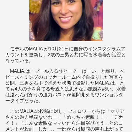
モデルのMALIA.が10月21日に自身のインスタグラムア
カウントを更新し、2歳の三男と共に写る水着姿が話題と
なっている。
MALIA.は「プール入るひとー？ はーい」と綴り、ベ
ビースイミングのロッカールーム内で自撮りした写真を
公開。三男を右手で抱えた状態で撮影したMALIA.は、と
ても4人の子を育てる母親とは思えない艶感を纏い、水着
は溢れんばかりの迫力バストが垣間見えるワンショルダ
ータイプだった。
このMALIA.の投稿に対し、フォロワーからは「マリア
さんの魅力半端ないわー」「めっちゃ素敵！！」「デカ
イ！」「こんな素敵なママいたら注目浴びそう」とのコ
メントが殺到。しかし、一部からは疑問の声も上がって