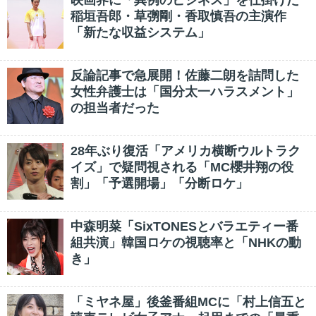
映画界に「異例のビジネス」を仕掛けた
稲垣吾郎・草彅剛・香取慎吾の主演作
「新たな収益システム」
反論記事で急展開！佐藤二朗を詰問した
女性弁護士は「国分太一ハラスメント」
の担当者だった
28年ぶり復活「アメリカ横断ウルトラク
イズ」で疑問視される「MC櫻井翔の役
割」「予選開場」「分断ロケ」
中森明菜「SixTONESとバラエティー番
組共演」韓国ロケの視聴率と「NHKの動
き」
「ミヤネ屋」後釜番組MCに「村上信五と