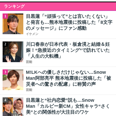
ランキング
目黒蓮「“頑張って”とは言いたくない」
1
と発言も…熊本地震後に投稿した「8文字
のメッセージ」にファン感動
イケメン
川口春奈が日本代表・板倉滉と結婚＆妊
2
娠！“急接近のタイミング”で訪れていた
「人生の大転機」
芸能
M!LKへの優しさだけじゃない…Snow
3
Man阿部亮平 熊本地震後に投稿した「被
災者への驚きの配慮」に称賛の声
芸能
目黒蓮と“社内恋愛”説も…Snow
4
Man「カルビー新CM」女性キャラ“さく
美”との関係性が大注目のワケ