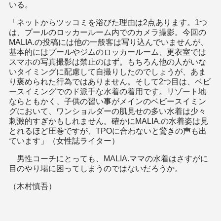
いる。
「ネットからツッコミを浴びた理由は2点あります。1つ
は、プールのロッカールーム内でのカメラ撮影。今回の
MALIA.の投稿には他の一般客は写り込んでいませんが、
基本的にはプールやジムのロッカールーム、更衣室では
スマホの写真撮影は禁止のはず。もちろん他の人がいな
いタイミングに配慮して自撮りしたのでしょうが、あま
り褒められた行為ではありません。そして2つ目は、ベビ
ースイミングでのド派手な水着の着用です。リゾート地
ならともかく、子供の習い事がメインのベビースイミン
グにおいて、ワンショルダーの肌見せの多い水着は少々
刺激的すぎかもしれません。確かにMALIA.の水着姿は見
とれるほど圧巻ですが、TPOに合わないと驚きの声も出
ています」（女性誌ライター）
男性コーチにとっても、MALIA.ママの水着はさすがに
目のやり場に困ってしまうのではないだろうか。
（木村慎吾）