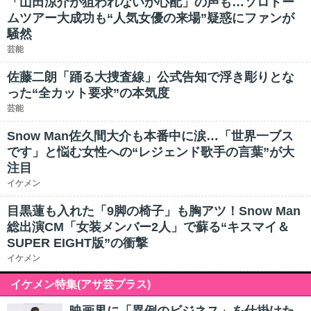
「山田涼介が狙われないか心配」の声も…ソロドー
ムツアー大成功も“人気女優の来場”疑惑にファンが
騒然
芸能
佐藤二朗「踊る大捜査線」公式告知で浮き彫りとな
った“全カット要求”の本気度
芸能
Snow Man佐久間大介も本番中に涙…「世界一ブス
です」と悩む女性への“レジェンド歌手の言葉”が大
注目
イケメン
目黒蓮も入れた「9脚の椅子」も胸アツ！Snow Man
総出演CM「女装メンバー2人」で蘇る“キスマイ＆
SUPER EIGHT版”の衝撃
イケメン
イケメン特集(アサ芸プラス)