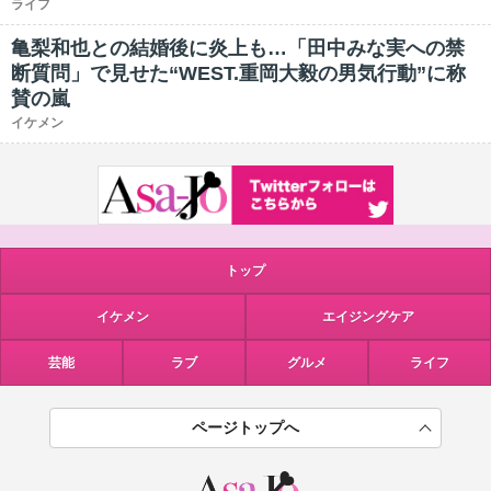
ライフ
亀梨和也との結婚後に炎上も…「田中みな実への禁
断質問」で見せた“WEST.重岡大毅の男気行動”に称
賛の嵐
イケメン
トップ
イケメン
エイジングケア
芸能
ラブ
グルメ
ライフ
ページトップへ