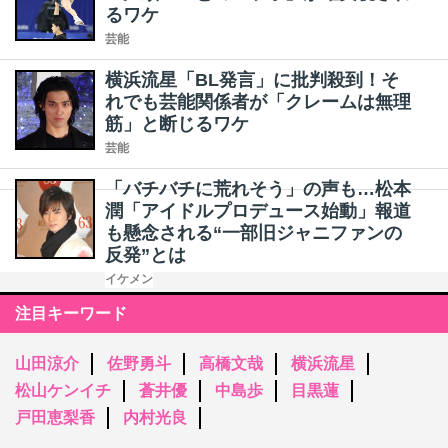
るワケ
芸能
横浜流星「BL発言」に批判殺到！そ
れでも芸能関係者が「クレームは無理
筋」と断じるワケ
芸能
「バチバチに荒れそう」の声も…松本
潤「アイドルプロデュース始動」報道
も懸念される“一部旧ジャニファンの
反発”とは
イケメン
注目キーワード
山田涼介
佐野勇斗
高橋文哉
横浜流星
松山ケンイチ
蒼井優
中島歩
目黒蓮
戸田恵梨香
内村光良