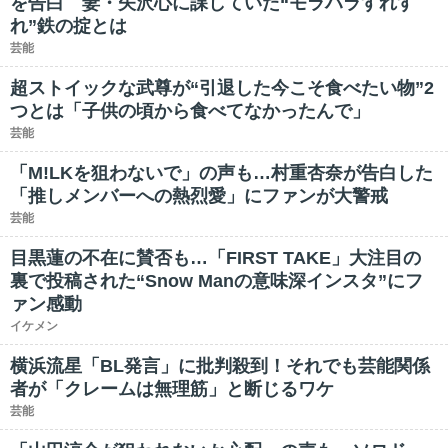
を告白 妻・矢沢心に課していた“モラハラすれす
れ”鉄の掟とは
芸能
超ストイックな武尊が“引退した今こそ食べたい物”2
つとは「子供の頃から食べてなかったんで」
芸能
「M!LKを狙わないで」の声も…村重杏奈が告白した
「推しメンバーへの熱烈愛」にファンが大警戒
芸能
目黒蓮の不在に賛否も…「FIRST TAKE」大注目の
裏で投稿された“Snow Manの意味深インスタ”にフ
ァン感動
イケメン
横浜流星「BL発言」に批判殺到！それでも芸能関係
者が「クレームは無理筋」と断じるワケ
芸能