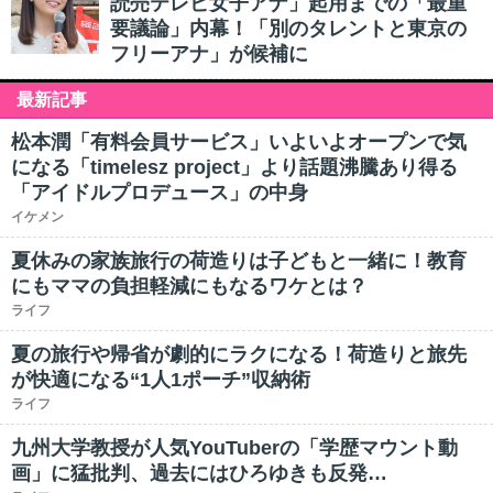
読売テレビ女子アナ」起用までの「最重
要議論」内幕！「別のタレントと東京の
フリーアナ」が候補に
最新記事
松本潤「有料会員サービス」いよいよオープンで気
になる「timelesz project」より話題沸騰あり得る
「アイドルプロデュース」の中身
イケメン
夏休みの家族旅行の荷造りは子どもと一緒に！教育
にもママの負担軽減にもなるワケとは？
ライフ
夏の旅行や帰省が劇的にラクになる！荷造りと旅先
が快適になる“1人1ポーチ”収納術
ライフ
九州大学教授が人気YouTuberの「学歴マウント動
画」に猛批判、過去にはひろゆきも反発…