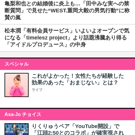
亀梨和也との結婚後に炎上も…「田中みな実への禁
断質問」で見せた“WEST.重岡大毅の男気行動”に称
賛の嵐
松本潤「有料会員サービス」いよいよオープンで気
になる「timelesz project」より話題沸騰あり得る
「アイドルプロデュース」の中身
スペシャル
これがよかった！女性たちが経験した
効果のあった「おまじない」とは？
ライフ
Asa-Jo チョイス
りくりゅうペア「YouTube開設」で
「江頭2:50とのコラボ」が確実視され