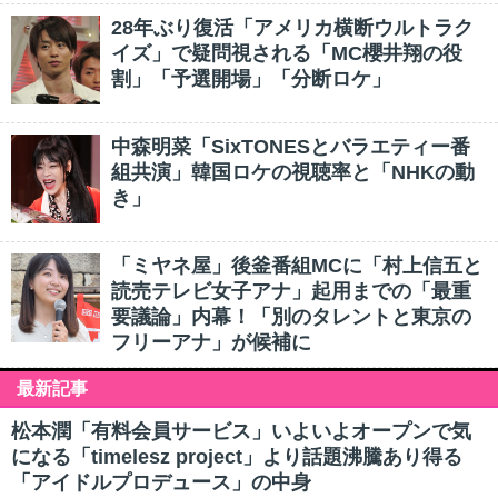
28年ぶり復活「アメリカ横断ウルトラク
イズ」で疑問視される「MC櫻井翔の役
割」「予選開場」「分断ロケ」
中森明菜「SixTONESとバラエティー番
組共演」韓国ロケの視聴率と「NHKの動
き」
「ミヤネ屋」後釜番組MCに「村上信五と
読売テレビ女子アナ」起用までの「最重
要議論」内幕！「別のタレントと東京の
フリーアナ」が候補に
最新記事
松本潤「有料会員サービス」いよいよオープンで気
になる「timelesz project」より話題沸騰あり得る
「アイドルプロデュース」の中身