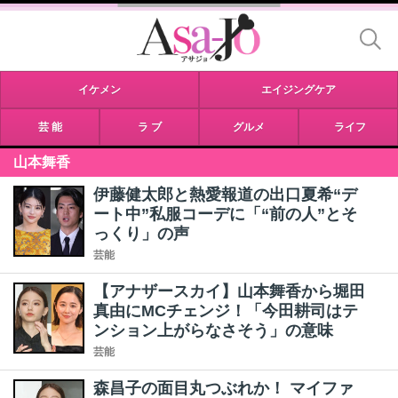
イケメン
エイジングケア
芸 能
ラ ブ
グルメ
ライフ
山本舞香
伊藤健太郎と熱愛報道の出口夏希“デ
ート中”私服コーデに「“前の人”とそ
っくり」の声
芸能
【アナザースカイ】山本舞香から堀田
真由にMCチェンジ！「今田耕司はテ
ンション上がらなさそう」の意味
芸能
森昌子の面目丸つぶれか！ マイファ