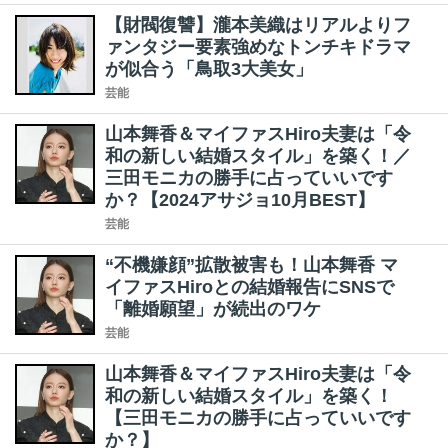
【財閥復讐】瀧本美織はリアルよりフ
ァンタジー要素強めなトンチキドラマ
が似合う「鳥取3大美女」
芸能
山本舞香＆マイファスHiro夫妻は「令
和の新しい結婚スタイル」を築く！／
三田モニカの勝手に占っていいです
か？【2024アサジョ10月BEST】
芸能
“不機嫌顔”拡散被害も！山本舞香 マ
イファスHiroとの結婚報告にSNSで
「離婚願望」が続出のワケ
芸能
山本舞香＆マイファスHiro夫妻は「令
和の新しい結婚スタイル」を築く！
【三田モニカの勝手に占っていいです
か？】