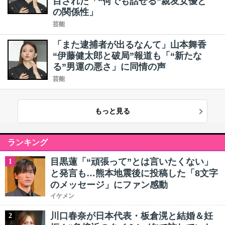
目された「“何でも話せる”親友女優と
の関係性」
芸能
「また逮捕者が出るなんて」山本舞香
“伊藤健太郎と破局”報道も「“新たな
る”男運の悪さ」に同情の声
芸能
もっと見る
ランキング
目黒蓮「“頑張って”とは言いたくない」
1
と発言も…熊本地震後に投稿した「8文字
のメッセージ」にファン感動
イケメン
川口春奈が日本代表・板倉滉と結婚＆妊
2