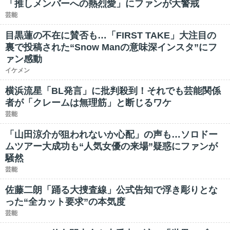
「推しメンバーへの熱烈愛」にファンが大警戒
芸能
目黒蓮の不在に賛否も…「FIRST TAKE」大注目の
裏で投稿された“Snow Manの意味深インスタ”にフ
ァン感動
イケメン
横浜流星「BL発言」に批判殺到！それでも芸能関係
者が「クレームは無理筋」と断じるワケ
芸能
「山田涼介が狙われないか心配」の声も…ソロドー
ムツアー大成功も“人気女優の来場”疑惑にファンが
騒然
芸能
佐藤二朗「踊る大捜査線」公式告知で浮き彫りとな
った“全カット要求”の本気度
芸能