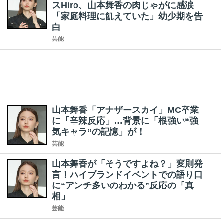
スHiro、山本舞香の肉じゃがに感涙
「家庭料理に飢えていた」幼少期を告
白
芸能
山本舞香「アナザースカイ」MC卒業
に「辛辣反応」…背景に「根強い“強
気キャラ”の記憶」が！
芸能
山本舞香が「そうですよね？」変則発
言！ハイブランドイベントでの語り口
に“アンチ多いのわかる”反応の「真
相」
芸能