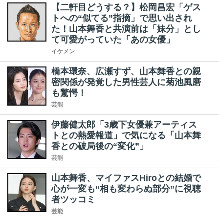
【二軒目どうする？】松岡昌宏「ゲス
トへの“似てる”指摘」で思い出され
た！山本舞香と共演前は「妹分」とし
て可愛がっていた「あの女優」
イケメン
橋本環奈、広瀬すず、山本舞香との親
密関係が発覚した男性芸人に菊池風磨
も驚愕！
芸能
伊藤健太郎「3歳下女優兼アーティス
トとの熱愛報道」で気になる「山本舞
香との破局後の“変化”」
芸能
山本舞香、マイファスHiroとの結婚で
心が一変も“相も変わらぬ部分”に視聴
者ツッコミ
芸能