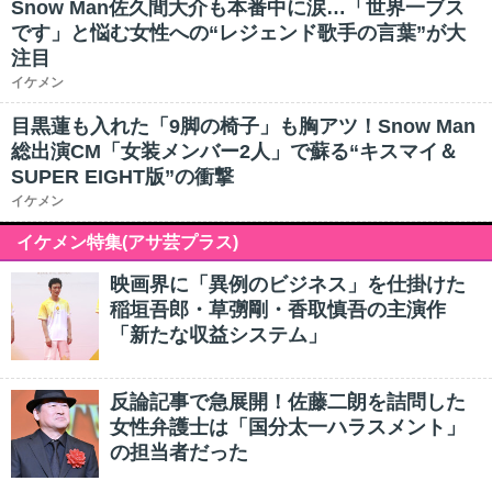
Snow Man佐久間大介も本番中に涙…「世界一ブス
です」と悩む女性への“レジェンド歌手の言葉”が大
注目
イケメン
目黒蓮も入れた「9脚の椅子」も胸アツ！Snow Man
総出演CM「女装メンバー2人」で蘇る“キスマイ＆
SUPER EIGHT版”の衝撃
イケメン
イケメン特集(アサ芸プラス)
映画界に「異例のビジネス」を仕掛けた
稲垣吾郎・草彅剛・香取慎吾の主演作
「新たな収益システム」
反論記事で急展開！佐藤二朗を詰問した
女性弁護士は「国分太一ハラスメント」
の担当者だった