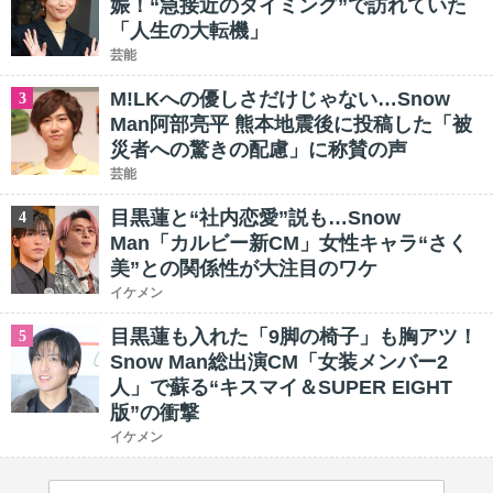
娠！“急接近のタイミング”で訪れていた
「人生の大転機」
芸能
M!LKへの優しさだけじゃない…Snow
3
Man阿部亮平 熊本地震後に投稿した「被
災者への驚きの配慮」に称賛の声
芸能
目黒蓮と“社内恋愛”説も…Snow
4
Man「カルビー新CM」女性キャラ“さく
美”との関係性が大注目のワケ
イケメン
目黒蓮も入れた「9脚の椅子」も胸アツ！
5
Snow Man総出演CM「女装メンバー2
人」で蘇る“キスマイ＆SUPER EIGHT
版”の衝撃
イケメン