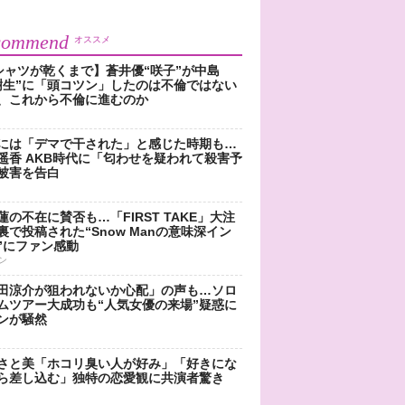
commend
オススメ
シャツが乾くまで】蒼井優“咲子”が中島
樹生”に「頭コツン」したのは不倫ではない
、これから不倫に進むのか
には「デマで干された」と感じた時期も…
遥香 AKB時代に「匂わせを疑われて殺害予
被害を告白
蓮の不在に賛否も…「FIRST TAKE」大注
裏で投稿された“Snow Manの意味深イン
”にファン感動
ン
田涼介が狙われないか心配」の声も…ソロ
ムツアー大成功も“人気女優の来場”疑惑に
ンが騒然
さと美「ホコリ臭い人が好み」「好きにな
ら差し込む」独特の恋愛観に共演者驚き