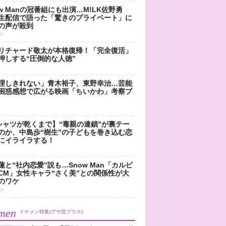
ow Manの冠番組にも出演…M!LK佐野勇
生配信で語った「驚きのプライベート」に
の声が殺到
ン
リチャード敬太が本格復帰！「完全復活」
押しする“圧倒的な人徳”
理しきれない」青木裕子、東野幸治…芸能
困惑感想で広がる映画「ちいかわ」考察ブ
シャツが乾くまで】“毒親の連鎖”が裏テー
のか、中島歩“樹生”の子どもを巻き込む恋
にイライラする！
蓮と“社内恋愛”説も…Snow Man「カルビ
CM」女性キャラ“さく美”との関係性が大
のワケ
ン
men
イケメン特集(アサ芸プラス)