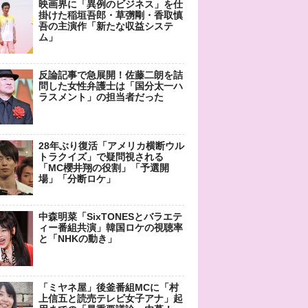
映画界に「異例のビジネス」を仕
掛けた稲垣吾郎・草彅剛・香取慎
吾の主演作「新たな収益システ
ム」
反論記事で急展開！佐藤二朗を詰
問した女性弁護士は「国分太一ハ
ラスメント」の担当者だった
28年ぶり復活「アメリカ横断ウル
トラクイズ」で疑問視される
「MC櫻井翔の役割」「予選開
場」「分断ロケ」
中森明菜「SixTONESとバラエテ
ィー番組共演」韓国ロケの視聴率
と「NHKの動き」
「ミヤネ屋」後釜番組MCに「村
上信五と読売テレビ女子アナ」起