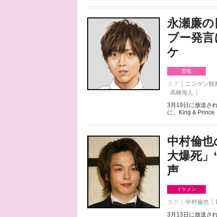
永瀬廉の
ブー発言
ケ
芸能
タグ
ニンゲン観
高橋海人
3月19日に放送さ
に、King & Pr
中村倫也
大爆死」
声
イケメン
タグ
中村倫也
3月13日に放送さ