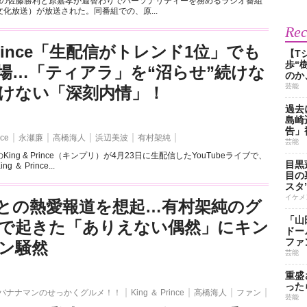
eleszの佐藤勝利と原嘉孝が週替わりでパーソナリティーを務めるラジオ番組
化放送）が放送された。同番組での、原...
Re
Prince「生配信がトレンド1位」でも
【T
歩“
場…「ティアラ」を“沼らせ”続けな
のか
芸能
けない「深刻内情」！
過去
島崎
告」
nce
永瀬廉
高橋海人
浜辺美波
有村架純
芸能
ing & Prince（キンプリ）が4月23日に生配信したYouTubeライブで、
目黒
＆ Prince...
目の
スタ
イケメ
との熱愛報道を想起…有村架純のグ
「山
で起きた「ありえない偶然」にキン
ドー
ファ
ン騒然
芸能
重盛
った
バナナマンのせっかくグルメ！！
King ＆ Prince
高橋海人
ファン
芸能