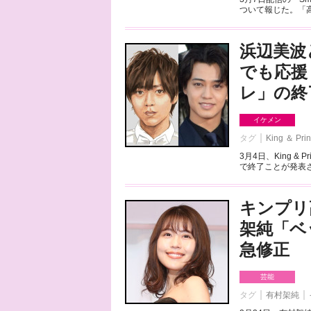
ついて報じた。「高橋
浜辺美波
でも応援
レ」の終
イケメン
タグ
King ＆ Pri
3月4日、King 
で終了ことが発表さ
キンプリ
架純「ベ
急修正
芸能
タグ
有村架純