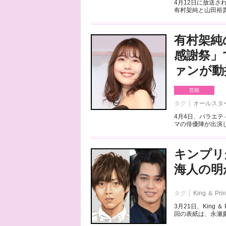
4月12日に放送さ
有村架純と山田裕貴
有村架純
感謝祭」
ァンが動
芸能
タグ
オールスタ
4月4日、バラエテ
マの俳優陣が出演し
キンプリ
海人の明
タグ
King ＆ Pri
3月21日、King
回の表紙は、永瀬廉