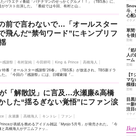
れたバラエティ番組「バナナマンのせっかくグルメ！！」（TBS系）に、
Sn
がゲスト出演した。「番組では今回、有村と山...
斗、
心配
イケメ
の前で言わないで…「オールスター
草間
で飛んだ“禁句ワード”にキンプリフ
を後
揺
芸能
「処
人の
ーム
ー感謝祭
有村架純
今田耕司
King ＆ Prince
高橋海人
芸能
ィ特番「オールスター感謝祭’26春」（TBS系）が放送され、TBS新ドラ
【T
た。「今回の『感謝祭』には、日曜劇場『...
マな
模様
芸能
が「解散説」に言及…永瀬廉&高橋
目黒
かした“揺るぎない覚悟”にファン涙
ー新
注目
イケメ
nce
永瀬廉
高橋海人
キントレ
ファン
 ＆ Princeが表紙を務めるアイドル雑誌「Myojo 5月号」が発売された。「今
Ike
と高橋海人がデニムファッ...