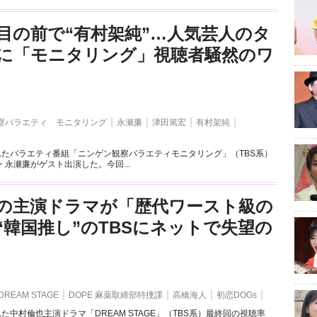
目の前で“有村架純”…人気芸人のタ
に「モニタリング」視聴者騒然のワ
察バラエティ モニタリング
永瀬廉
津田篤宏
有村架純
れたバラエティ番組「ニンゲン観察バラエティモニタリング」（TBS系）
ince・永瀬廉がゲスト出演した。今回...
の主演ドラマが「歴代ワースト級の
“韓国推し”のTBSにネットで失望の
DREAM STAGE
DOPE 麻薬取締部特捜課
高橋海人
初恋DOGs
れた中村倫也主演ドラマ「DREAM STAGE」（TBS系）最終回の視聴率