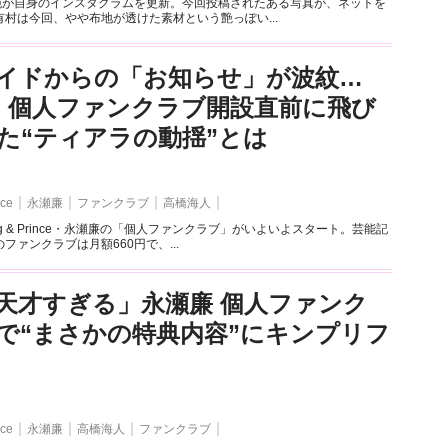
架純が自身のインスタグラムを更新。今回投稿されたある写真が、ネットを
村は今回、やや布地が透けた素材という艶っぽい...
イドからの「お知らせ」が波紋…
4】個人ファンクラブ開設直前に飛び
た“ティアラの動揺”とは
nce
永瀬廉
ファンクラブ
高橋海人
ng & Prince・永瀬廉の「個人ファンクラブ」がいよいよスタート。芸能記
ファンクラブは月額660円で、...
天才すぎる」永瀬廉 個人ファンク
で“まさかの特典内容”にキンプリフ
nce
永瀬廉
高橋海人
ファンクラブ