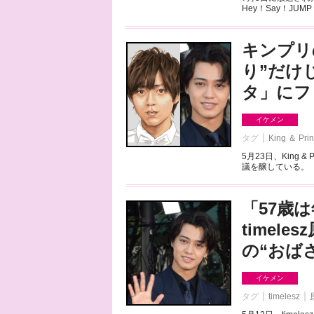
Hey！Say！JU
キンプリ
り”だけ
タ」にフ
イケメン
タグ
King ＆ Pri
5月23日、King
議を醸している。「
「57歳
timel
の“おば
イケメン
タグ
timelesz