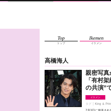
Top
Ikemen
トップ
イケメン
高橋海人
親密写真
「有村架
の共演”
イケメン
タグ
King ＆ Pri
7月3日に放送さ