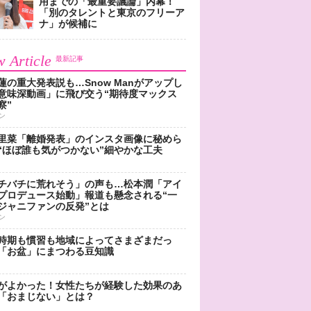
用までの「最重要議論」内幕！
「別のタレントと東京のフリーア
ナ」が候補に
 Article
最新記事
蓮の重大発表説も…Snow Manがアップし
意味深動画」に飛び交う“期待度マックス
察”
ン
里菜「離婚発表」のインスタ画像に秘めら
“ほぼ誰も気がつかない”細やかな工夫
チバチに荒れそう」の声も…松本潤「アイ
プロデュース始動」報道も懸念される“一
ジャニファンの反発”とは
ン
時期も慣習も地域によってさまざまだっ
「お盆」にまつわる豆知識
がよかった！女性たちが経験した効果のあ
「おまじない」とは？