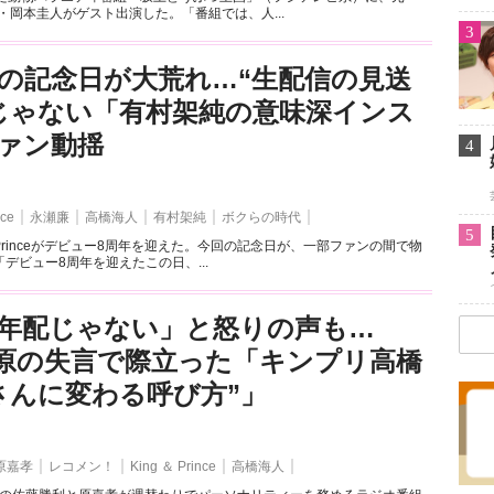
MP・岡本圭人がゲスト出演した。「番組では、人...
3
の記念日が大荒れ…“生配信の見送
じゃない「有村架純の意味深インス
ァン動揺
4
nce
永瀬廉
高橋海人
有村架純
ボクらの時代
5
 & Princeがデビュー8周年を迎えた。今回の記念日が、一部ファンの間で物
デビュー8周年を迎えたこの日、...
は年配じゃない」と怒りの声も…
esz原の失言で際立った「キンプリ高橋
さんに変わる呼び方”」
原嘉孝
レコメン！
King ＆ Prince
高橋海人