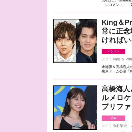
5月12日、tim
「レコメン！」（文
King＆
常に正念
ければい
イケメン
タグ
King ＆ Pri
永瀬廉＆高橋海人のK
東京ドーム公演「King 
高橋海人
ルメロケ
プリファ
芸能
タグ
有村架純