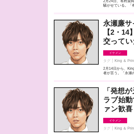
2月24日、有村
騒がせている。「有
永瀬廉サ
【2・1
交ってい
イケメン
タグ
King ＆ Pri
2月14日から、Ki
者が言う。「永瀬の
「発想が
ラブ始動
ァン歓喜
イケメン
タグ
King ＆ Pri