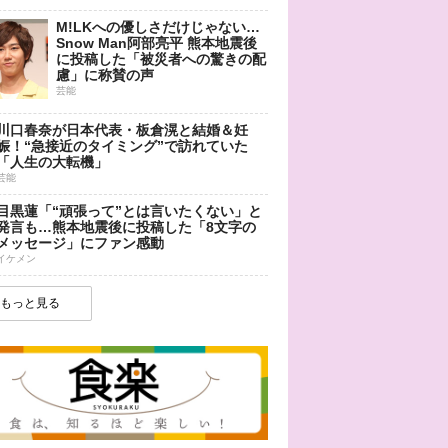
M!LKへの優しさだけじゃない…
Snow Man阿部亮平 熊本地震後
に投稿した「被災者への驚きの配
慮」に称賛の声
芸能
川口春奈が日本代表・板倉滉と結婚＆妊
娠！“急接近のタイミング”で訪れていた
「人生の大転機」
芸能
目黒蓮「“頑張って”とは言いたくない」と
発言も…熊本地震後に投稿した「8文字の
メッセージ」にファン感動
イケメン
もっと見る