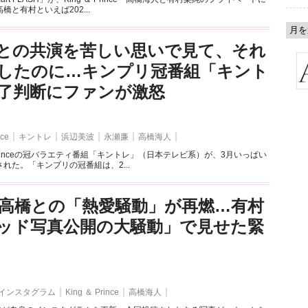
と有村といえば202...
との共演を苦しい思いで見て、それ
したのに…キンプリ冠番組「キント
了判断にファンが激怒
nce
キントレ
浜辺美波
永瀬廉
高橋海人
& Princeの冠バラエティ番組「キントレ」（日本テレビ系）が、3月いっぱい
れた。「キンプリの冠番組は、2...
高橋との「熱愛騒動」が再燃…有村
ッド写真公開の大騒動」で見せた緊
インスタグラム
King ＆ Prince
高橋海人