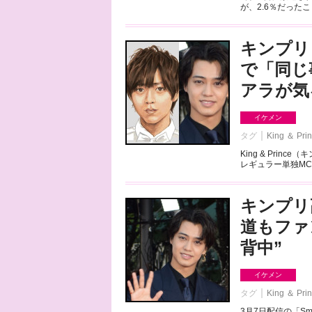
が、2.6％だった
キンプリ
で「同じ
アラが気
イケメン
タグ
King ＆ Pri
King & Pri
レギュラー単独MC
キンプリ
道もファ
背中”
イケメン
タグ
King ＆ Pri
3月7日配信の「Sma