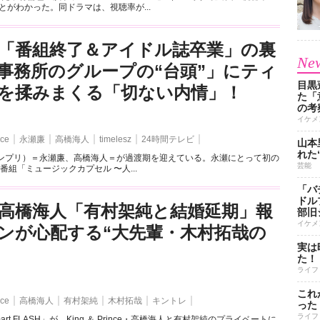
ことがわかった。同ドラマは、視聴率が...
「番組終了＆アイドル誌卒業」の裏
New
事務所のグループの“台頭”」にティ
目黒
を揉みまくる「切ない内情」！
た「
の考
イケメ
nce
永瀬廉
高橋海人
timelesz
24時間テレビ
山本
れた
nce（キンプリ）＝永瀬廉、高橋海人＝が過渡期を迎えている。永瀬にとって初の
芸能
番組「ミュージックカプセル 〜人...
「バ
ドル
高橋海人「有村架純と結婚延期」報
部旧
イケメ
ンが心配する“大先輩・木村拓哉の
実は
た！
ライフ
これ
nce
高橋海人
有村架純
木村拓哉
キントレ
った
ライフ
rt FLASH」が、King ＆ Prince・高橋海人と有村架純のプライベートに