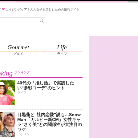
ブ
エイジングケア！大人女子を楽しむための情報サイト！
Gourmet
Life
グルメ
ライフ
king
ランキング
40代の「推し活」で実践した
い“参戦コーデ”のヒント
ライフ
目黒蓮と“社内恋愛”説も…Snow
Man「カルビー新CM」女性キャ
ラ“さく美”との関係性が大注目の
ワケ
イケメン