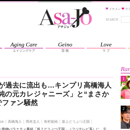
イケメン
ラ
SEARCH
Aging Care
Geino
Love
エイジングケア
芸 能
ラ ブ
Ran
1
が過去に流出も…キンプリ高橋海人
純の元カレジャニーズ」と“まさか
でファン騒然
2
nce
高橋海人
岡本圭人
有村架純
坂上どうぶつ王国
れた動物バラエティ番組「坂上どうぶつ王国」（フジテレビ系）に、元