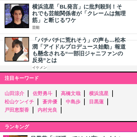
横浜流星「BL発言」に批判殺到！そ
れでも芸能関係者が「クレームは無理
筋」と断じるワケ
芸能
「バチバチに荒れそう」の声も…松本
潤「アイドルプロデュース始動」報道
も懸念される“一部旧ジャニファンの
反発”とは
イケメン
注目キーワード
山田涼介
佐野勇斗
高橋文哉
横浜流星
松山ケンイチ
蒼井優
中島歩
目黒蓮
戸田恵梨香
内村光良
ランキング