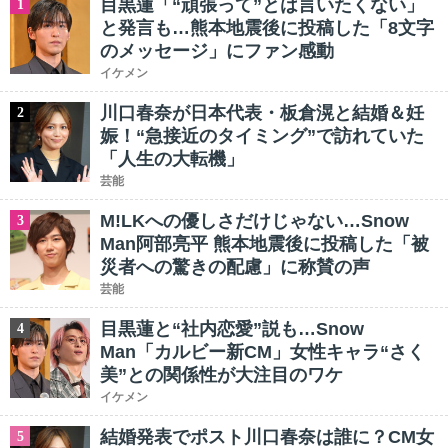
目黒蓮「“頑張って”とは言いたくない」
1
と発言も…熊本地震後に投稿した「8文字
のメッセージ」にファン感動
イケメン
川口春奈が日本代表・板倉滉と結婚＆妊
2
娠！“急接近のタイミング”で訪れていた
「人生の大転機」
芸能
M!LKへの優しさだけじゃない…Snow
3
Man阿部亮平 熊本地震後に投稿した「被
災者への驚きの配慮」に称賛の声
芸能
目黒蓮と“社内恋愛”説も…Snow
4
Man「カルビー新CM」女性キャラ“さく
美”との関係性が大注目のワケ
イケメン
結婚発表でポスト川口春奈は誰に？CM女
5