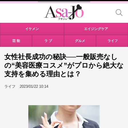
イケメン
エイジングケア
芸 能
ラ ブ
グルメ
ライフ
女性社長成功の秘訣──一般販売なし
の“美容医療コスメ”がプロから絶大な
支持を集める理由とは？
ライフ
2023/01/22 10:14