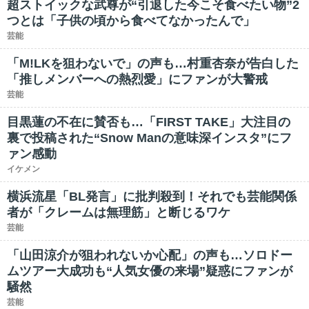
超ストイックな武尊が“引退した今こそ食べたい物”2
つとは「子供の頃から食べてなかったんで」
芸能
「M!LKを狙わないで」の声も…村重杏奈が告白した
「推しメンバーへの熱烈愛」にファンが大警戒
芸能
目黒蓮の不在に賛否も…「FIRST TAKE」大注目の
裏で投稿された“Snow Manの意味深インスタ”にフ
ァン感動
イケメン
横浜流星「BL発言」に批判殺到！それでも芸能関係
者が「クレームは無理筋」と断じるワケ
芸能
「山田涼介が狙われないか心配」の声も…ソロドー
ムツアー大成功も“人気女優の来場”疑惑にファンが
騒然
芸能