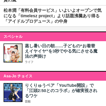
賛の嵐
松本潤「有料会員サービス」いよいよオープンで気
になる「timelesz project」より話題沸騰あり得る
「アイドルプロデュース」の中身
スペシャル
蒸し暑い日の朝……子どもの“お着替
えイヤイヤ”を3秒でやる気にさせる魔
法の声掛け
ライフ
Asa-Jo チョイス
りくりゅうペア「YouTube開設」で
「江頭2:50とのコラボ」が確実視され
るワケ
芸能