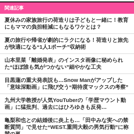
関連記事
夏休みの家族旅行の荷造りは子どもと一緒に！教育
にもママの負担軽減にもなるワケとは？
夏の旅行や帰省が劇的にラクになる！荷造りと旅先
が快適になる“1人1ポーチ”収納術
山本里菜「離婚発表」のインスタ画像に秘められ
た“ほぼ誰も気がつかない”細やかな工夫
目黒蓮の重大発表説も…Snow Manがアップした
「意味深動画」に飛び交う“期待度マックスの考察”
九州大学教授が人気YouTuberの「学歴マウント動
画」に猛批判、過去にはひろゆきも反発…
亀梨和也との結婚後に炎上も…「田中みな実への禁
断質問」で見せた“WEST.重岡大毅の男気行動”に称