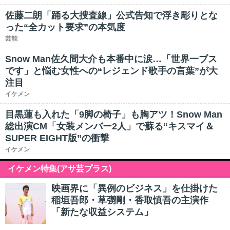
佐藤二朗「踊る大捜査線」公式告知で浮き彫りとな
った“全カット要求”の本気度
芸能
Snow Man佐久間大介も本番中に涙…「世界一ブス
です」と悩む女性への“レジェンド歌手の言葉”が大
注目
イケメン
目黒蓮も入れた「9脚の椅子」も胸アツ！Snow Man
総出演CM「女装メンバー2人」で蘇る“キスマイ＆
SUPER EIGHT版”の衝撃
イケメン
イケメン特集(アサ芸プラス)
映画界に「異例のビジネス」を仕掛けた
稲垣吾郎・草彅剛・香取慎吾の主演作
「新たな収益システム」