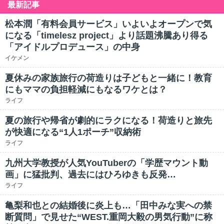
最新記事
松本潤「有料会員サービス」いよいよオープンで気
になる「timelesz project」より話題沸騰あり得る
「アイドルプロデュース」の中身
イケメン
夏休みの家族旅行の荷造りは子どもと一緒に！教育
にもママの負担軽減にもなるワケとは？
ライフ
夏の旅行や帰省が劇的にラクになる！荷造りと旅先
が快適になる“1人1ポーチ”収納術
ライフ
九州大学教授が人気YouTuberの「学歴マウント動
画」に猛批判、過去にはひろゆきも反発…
ライフ
亀梨和也との結婚後に炎上も…「田中みな実への禁
断質問」で見せた“WEST.重岡大毅の男気行動”に称