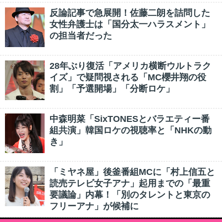
反論記事で急展開！佐藤二朗を詰問した
女性弁護士は「国分太一ハラスメント」
の担当者だった
28年ぶり復活「アメリカ横断ウルトラク
イズ」で疑問視される「MC櫻井翔の役
割」「予選開場」「分断ロケ」
中森明菜「SixTONESとバラエティー番
組共演」韓国ロケの視聴率と「NHKの動
き」
「ミヤネ屋」後釜番組MCに「村上信五と
読売テレビ女子アナ」起用までの「最重
要議論」内幕！「別のタレントと東京の
フリーアナ」が候補に