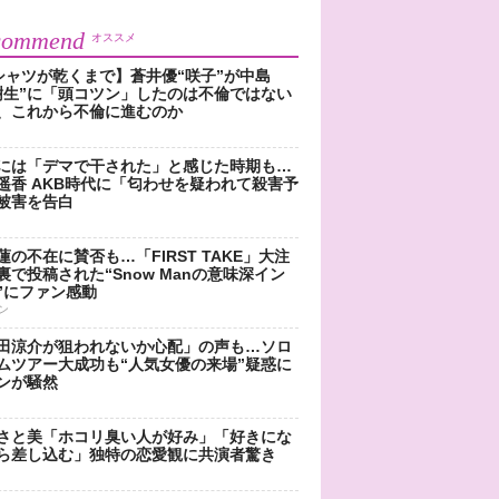
commend
オススメ
シャツが乾くまで】蒼井優“咲子”が中島
樹生”に「頭コツン」したのは不倫ではない
、これから不倫に進むのか
には「デマで干された」と感じた時期も…
遥香 AKB時代に「匂わせを疑われて殺害予
被害を告白
蓮の不在に賛否も…「FIRST TAKE」大注
裏で投稿された“Snow Manの意味深イン
”にファン感動
ン
田涼介が狙われないか心配」の声も…ソロ
ムツアー大成功も“人気女優の来場”疑惑に
ンが騒然
さと美「ホコリ臭い人が好み」「好きにな
ら差し込む」独特の恋愛観に共演者驚き