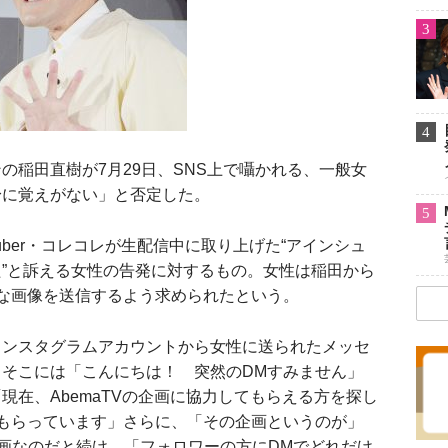
3
4
稲田直樹が7月29日、SNS上で囁かれる、一般女
身に覚えがない」と否定した。
5
uber・コレコレが生配信中に取り上げた“アインシュ
”と訴える女性の告発に対するもの。女性は稲田から
的な画像を送信するよう求められたという。
ンスタグラムアカウントから女性に送られたメッセ
そこには「こんにちは！ 突然のDMすみません」
現在、AbemaTVの企画に協力してもらえる方を探し
もらっています」さらに、「その企画というのが」
企画なのだと続け、「フォロワーの方にDMでどれだけ