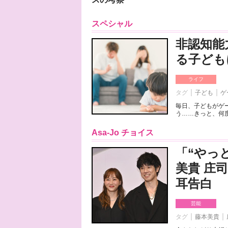
スペシャル
非認知能
る子ども
ライフ
タグ
子ども
ゲ
毎日、子どもがゲ
う……きっと、何度
Asa-Jo チョイス
「“やっ
美貴 庄
耳告白
芸能
タグ
藤本美貴