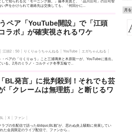
として知られる元「モーニング娘。」藤本美貴と、「品川庄司」の庄司智
い声をかけられて連絡先は交換しても、「何回かに...
うペア「YouTube開設」で「江頭
とのコラボ」が確実視されるワケ
江頭2：50
りくりゅうちゃんねる
YouTube
エガちゃんねる
・ペアの「りくりゅう」こと三浦璃来と木原龍一が、YouTubeに進出。
いる。2月のミラノ・コルティナ冬季五輪で...
「BL発言」に批判殺到！それでも芸
が「クレームは無理筋」と断じるワ
BL
X
ファン
ラブの生配信で語った&ldquo;BL観”が、思わぬ炎上騒動に発展してい
れた会員限定のライブ配信で、ファンから...