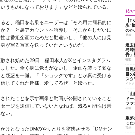
というものになっております」などと綴られている。
Re
【T
ると、稲田を名乗るユーザーは「それ用に簡易的に
歩“
すか？」と裏アカウントへ誘導し、そこからしだいに
のか
芸能
女性は番組企画のためだと勘違いし、「他の人には見
自身が写る写真を送っていたというのだ。
過去
島崎
告」
芸能
散され始めた29日、稲田本人がXとインスタグラム
れました。全く身に覚えがないし、企画を装って変な
目黒
目の
」と疑惑を一蹴。「『ショックです』とか真に受ける
スタ
と信じてくれた皆様、愛してるぜ」と綴った。
イケメ
「山
されたことを示す画像と動画が公開されていること
ドー
ファ
ッセージを送信していないとなれば、残る可能性は乗
芸能
れない。
重盛
った
芸能
かけとなったDMのやりとりを彷彿させる「DMナン