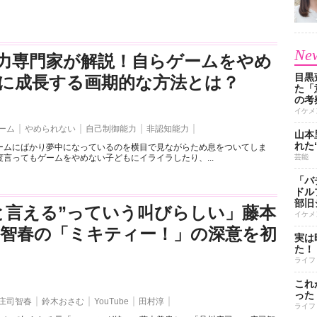
New
力専門家が解説！自らゲームをやめ
目黒
に成長する画期的な方法とは？
た「
の考
イケメ
ーム
やめられない
自己制御能力
非認知能力
山本
れた
ームにばかり夢中になっているのを横目で見ながらため息をついてしま
言ってもゲームをやめない子どもにイライラしたり、...
芸能
「バ
ドル
部旧
と言える”っていう叫びらしい」藤本
イケメ
司智春の「ミキティー！」の深意を初
実は
た！
ライフ
これ
った
庄司智春
鈴木おさむ
YouTube
田村淳
ライフ