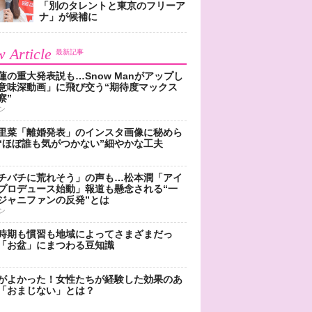
「別のタレントと東京のフリーア
ナ」が候補に
 Article
最新記事
蓮の重大発表説も…Snow Manがアップし
意味深動画」に飛び交う“期待度マックス
察”
ン
里菜「離婚発表」のインスタ画像に秘めら
“ほぼ誰も気がつかない”細やかな工夫
チバチに荒れそう」の声も…松本潤「アイ
プロデュース始動」報道も懸念される“一
ジャニファンの反発”とは
ン
時期も慣習も地域によってさまざまだっ
「お盆」にまつわる豆知識
がよかった！女性たちが経験した効果のあ
「おまじない」とは？