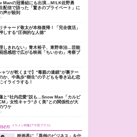
ow Manの冠番組にも出演…M!LK佐野勇
生配信で語った「驚きのプライベート」に
の声が殺到
ン
リチャード敬太が本格復帰！「完全復活」
押しする“圧倒的な人徳”
理しきれない」青木裕子、東野幸治…芸能
困惑感想で広がる映画「ちいかわ」考察ブ
シャツが乾くまで】“毒親の連鎖”が裏テー
のか、中島歩“樹生”の子どもを巻き込む恋
にイライラする！
蓮と“社内恋愛”説も…Snow Man「カルビ
CM」女性キャラ“さく美”との関係性が大
のワケ
ン
men
イケメン特集(アサ芸プラス)
映画界に「異例のビジネス」を仕