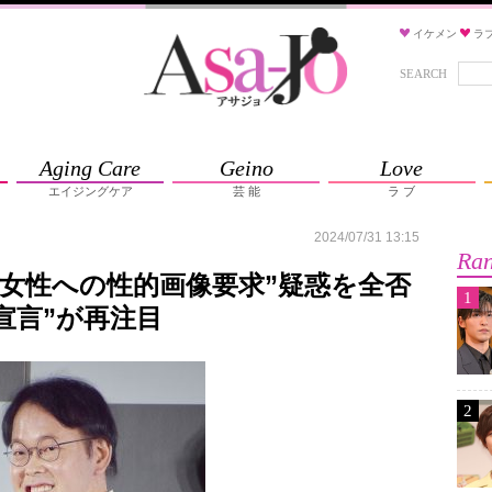
イケメン
ラ
SEARCH
Aging Care
Geino
Love
エイジングケア
芸 能
ラ ブ
2024/07/31 13:15
Ran
“女性への性的画像要求”疑惑を全否
1
宣言”が再注目
2