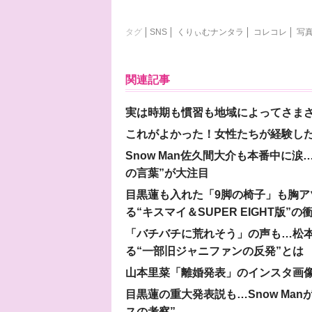
タグ
SNS
くりぃむナンタラ
コレコレ
写
関連記事
実は時期も慣習も地域によってさま
これがよかった！女性たちが経験し
Snow Man佐久間大介も本番中に
の言葉”が大注目
目黒蓮も入れた「9脚の椅子」も胸アツ
る“キスマイ＆SUPER EIGHT版”の
「バチバチに荒れそう」の声も…松
る“一部旧ジャニファンの反発”とは
山本里菜「離婚発表」のインスタ画像
目黒蓮の重大発表説も…Snow Ma
スの考察”