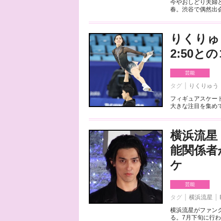
今やおしどり夫婦
春。渋谷で偶然出会
りくりゅ
2:50
芸能
タグ
りくりゅう
フィギュアスケート
大きな注目を集めて
横浜流星
能関係者
ケ
芸能
タグ
横浜流星
横浜流星がファンク
る。7月下旬に行わ