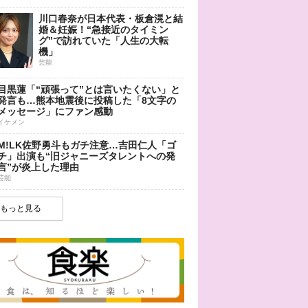
川口春奈が日本代表・板倉滉と結
婚＆妊娠！“急接近のタイミン
グ”で訪れていた「人生の大転
機」
芸能
目黒蓮「“頑張って”とは言いたくない」と
発言も…熊本地震後に投稿した「8文字の
メッセージ」にファン感動
イケメン
M!LK佐野勇斗もガチ注意…吉田仁人「ゴ
チ」出演も“旧ジャニーズタレントへの発
言”が炎上した理由
芸能
もっと見る