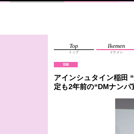
Top
Ikemen
トップ
イケメン
芸能
アインシュタイン稲田 
定も2年前の“DMナンパ