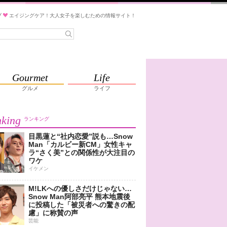
ブ
エイジングケア！大人女子を楽しむための情報サイト！
Gourmet
Life
グルメ
ライフ
king
ランキング
目黒蓮と“社内恋愛”説も…Snow
Man「カルビー新CM」女性キャ
ラ“さく美”との関係性が大注目の
ワケ
イケメン
M!LKへの優しさだけじゃない…
Snow Man阿部亮平 熊本地震後
に投稿した「被災者への驚きの配
慮」に称賛の声
芸能