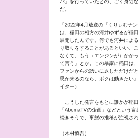
パ」を行っていたとの、ごく身近
だ。
「2022年4月放送の『くりぃむ
は、稲田の相方の河井ゆずるが稲田
展開したんです。何でも河井による
り取りをすることがあるといい、
なくて、もう（エンジンが）かかっ
て言う』とか。この暴露に稲田は、
ファンからの誘いに返しただけだと
思が来るのなら、ボクは動きたい』
イター）
こうした発言をもとに誰かが稲田
「AbemaTVの企画」などとい
続きそうで、事態の推移が注視さ
（木村慎吾）