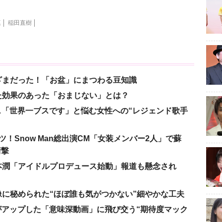
真
稲田直樹
ざまだった！「お盆」にまつわる豆知識
た効果のあった「おまじない」とは？
涙…「世界一ブスです」と悩む女性への“レジェンド歌手
！Snow Man総出演CM「女装メンバー2人」で蘇
衝撃
本潤「アイドルプロデュース始動」報道も懸念され
に秘められた“ほぼ誰も気がつかない”細やかな工夫
nがアップした「意味深動画」に飛び交う“期待度マック