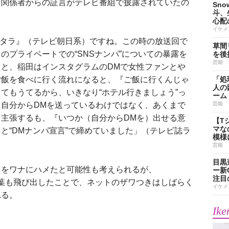
な関係者からの証言がテレビ番組で披露されていたの
Sn
斗、
心配
イケメ
ナンタラ』（テレビ朝日系）ですね。この時の放送回で
草間
のプライベートでの“SNSナンパ”についての暴露を
を後
芸能
と、稲田はインスタグラムのDMで女性ファンとや
ご飯を食べに行く流れになると、『ご飯に行くんじゃ
「処
人の
てもうてるから、いきなり“ホテル行きましょう”っ
ーム
自分からDMを送っているわけではなく、あくまで
芸能
主張するも、『いつか（自分からDMを）出せる意
【T
マな
と“DMナンパ宣言”で締めていました」（テレビ誌ラ
模様
芸能
目黒
をワナにハメたと可能性も考えられるが、
ー新
注目
う言葉も飛び出したことで、ネットのザワつきはしばらく
イケメ
れる。
Ike