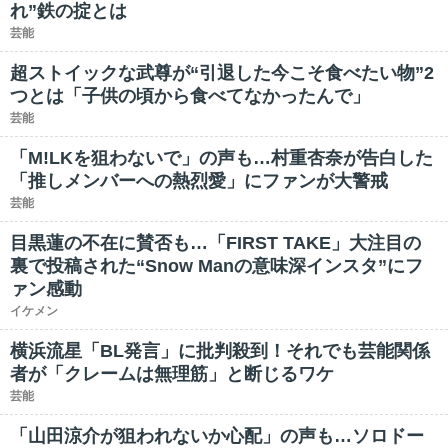
れ”鉄の掟とは
芸能
超ストイックな武尊が“引退した今こそ食べたい物”2
つとは「子供の頃から食べてなかったんで」
芸能
「M!LKを狙わないで」の声も…村重杏奈が告白した
「推しメンバーへの熱烈愛」にファンが大警戒
芸能
目黒蓮の不在に賛否も…「FIRST TAKE」大注目の
裏で投稿された“Snow Manの意味深インスタ”にフ
ァン感動
イケメン
横浜流星「BL発言」に批判殺到！それでも芸能関係
者が「クレームは無理筋」と断じるワケ
芸能
「山田涼介が狙われないか心配」の声も…ソロドー