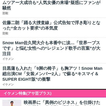
ムツアー大成功も“人気女優の来場”疑惑にファンが
騒然
芸能
佐藤二朗「踊る大捜査線」公式告知で浮き彫りとな
った“全カット要求”の本気度
芸能
Snow Man佐久間大介も本番中に涙…「世界一ブス
です」と悩む女性への“レジェンド歌手の言葉”が大
注目
イケメン
目黒蓮も入れた「9脚の椅子」も胸アツ！Snow Man
総出演CM「女装メンバー2人」で蘇る“キスマイ＆
SUPER EIGHT版”の衝撃
イケメン
イケメン特集(アサ芸プラス)
映画界に「異例のビジネス」を仕掛けた