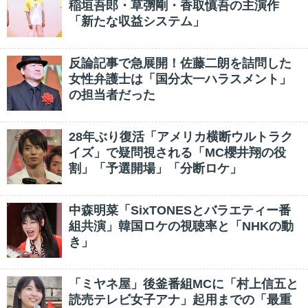
稲垣吾郎・草彅剛・香取慎吾の主演作
「新たな収益システム」
反論記事で急展開！佐藤二朗を詰問した
女性弁護士は「国分太一ハラスメント」
の担当者だった
28年ぶり復活「アメリカ横断ウルトラク
イズ」で疑問視される「MC櫻井翔の役
割」「予選開場」「分断ロケ」
中森明菜「SixTONESとバラエティー番
組共演」韓国ロケの視聴率と「NHKの動
き」
「ミヤネ屋」後釜番組MCに「村上信五と
読売テレビ女子アナ」起用までの「最重