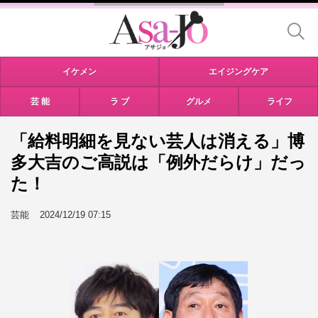
イケメン
エイジングケア
芸 能
ラ ブ
グルメ
ライフ
「給料明細を見ない芸人は消える」博
多大吉のご高説は「例外だらけ」だっ
た！
芸能
2024/12/19 07:15