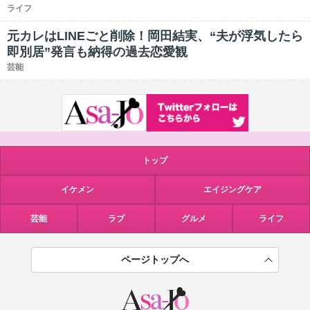
ライフ
元カレはLINEごと削除！岡田結実、“夫が浮気したら
即別居”発言も納得の過去恋愛観
芸能
トップ
イケメン
エイジングケア
芸能
ラブ
グルメ
ライフ
ページトップへ