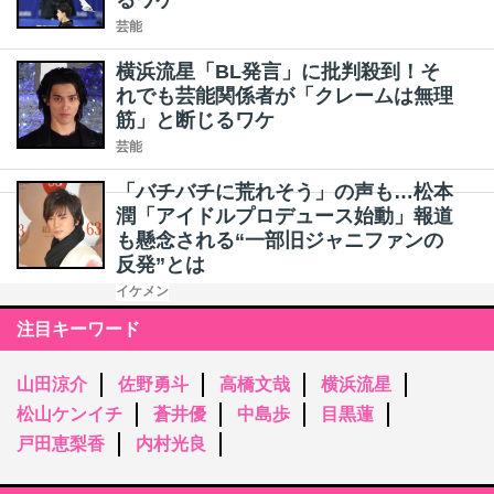
るワケ
芸能
横浜流星「BL発言」に批判殺到！そ
れでも芸能関係者が「クレームは無理
筋」と断じるワケ
芸能
「バチバチに荒れそう」の声も…松本
潤「アイドルプロデュース始動」報道
も懸念される“一部旧ジャニファンの
反発”とは
イケメン
注目キーワード
山田涼介
佐野勇斗
高橋文哉
横浜流星
松山ケンイチ
蒼井優
中島歩
目黒蓮
戸田恵梨香
内村光良