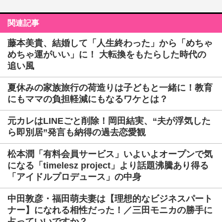
関連記事
藤本美貴、結婚して「人生終わった」から「めちゃ
めちゃ運がいい」に！ 大転換をもたらした時代の
追い風
夏休みの家族旅行の荷造りは子どもと一緒に！教育
にもママの負担軽減にもなるワケとは？
元カレはLINEごと削除！岡田結実、“夫が浮気した
ら即別居”発言も納得の過去恋愛観
松本潤「有料会員サービス」いよいよオープンで気
になる「timelesz project」より話題沸騰あり得る
「アイドルプロデュース」の中身
中田敦彦・福田萌夫妻は【理想的なビジネスパート
ナー】になれる相性だった！／三田モニカの勝手に
占っていいですか？