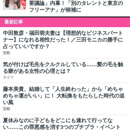
要議論」内幕！「別のタレントと東京の
フリーアナ」が候補に
最新記事
中田敦彦・福田萌夫妻は【理想的なビジネスパート
ナー】になれる相性だった！／三田モニカの勝手に
占っていいですか？
芸能
気が付けば毛先をクルクルしている……髪の毛を触
る癖がある女性の心理とは？
ライフ
藤本美貴、結婚して「人生終わった」から「めちゃ
めちゃ運がいい」に！ 大転換をもたらした時代の追
い風
芸能
夏休みなのに子どもをどこにも連れて行ってな
い……この罪悪感を消す3つのプチプラ・イベント