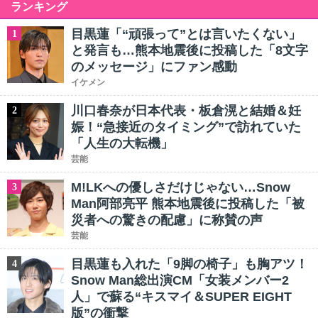
ランキング
目黒蓮「“頑張って”とは言いたくない」
1
と発言も…熊本地震後に投稿した「8文字
のメッセージ」にファン感動
イケメン
川口春奈が日本代表・板倉滉と結婚＆妊
2
娠！“急接近のタイミング”で訪れていた
「人生の大転機」
芸能
M!LKへの優しさだけじゃない…Snow
3
Man阿部亮平 熊本地震後に投稿した「被
災者への驚きの配慮」に称賛の声
芸能
目黒蓮も入れた「9脚の椅子」も胸アツ！
4
Snow Man総出演CM「女装メンバー2
人」で蘇る“キスマイ＆SUPER EIGHT
版”の衝撃