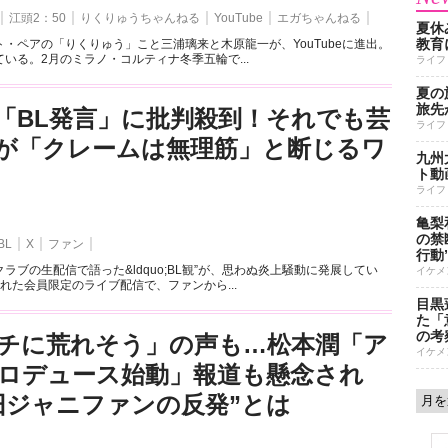
江頭2：50
りくりゅうちゃんねる
YouTube
エガちゃんねる
夏休
教育
・ペアの「りくりゅう」こと三浦璃来と木原龍一が、YouTubeに進出。
いる。2月のミラノ・コルティナ冬季五輪で...
ライフ
夏の
旅先
「BL発言」に批判殺到！それでも芸
ライフ
が「クレームは無理筋」と断じるワ
九州
ト動
ライフ
亀梨
の禁
BL
X
ファン
行動
ラブの生配信で語った&ldquo;BL観”が、思わぬ炎上騒動に発展してい
イケメ
れた会員限定のライブ配信で、ファンから...
目黒
た「
の考
チに荒れそう」の声も…松本潤「ア
イケメ
ロデュース始動」報道も懸念され
旧ジャニファンの反発”とは