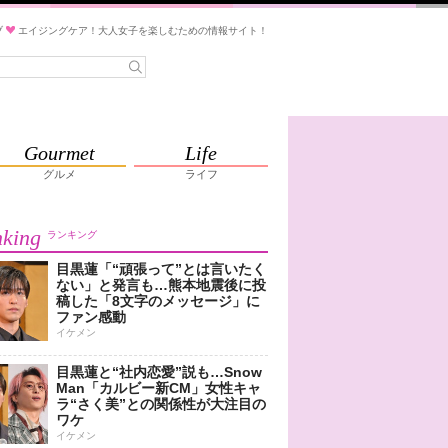
ブ
エイジングケア！大人女子を楽しむための情報サイト！
Gourmet
Life
グルメ
ライフ
king
ランキング
目黒蓮「“頑張って”とは言いたく
ない」と発言も…熊本地震後に投
稿した「8文字のメッセージ」に
ファン感動
イケメン
目黒蓮と“社内恋愛”説も…Snow
Man「カルビー新CM」女性キャ
ラ“さく美”との関係性が大注目の
ワケ
イケメン