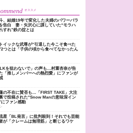
commend
オススメ
斗、結婚19年で変化した夫婦のパワーバラ
を告白 妻・矢沢心に課していた“モラハ
れすれ”鉄の掟とは
トイックな武尊が“引退した今こそ食べた
”2つとは「子供の頃から食べてなかったん
!LKを狙わないで」の声も…村重杏奈が告
た「推しメンバーへの熱烈愛」にファンが
戒
蓮の不在に賛否も…「FIRST TAKE」大注
裏で投稿された“Snow Manの意味深イン
”にファン感動
ン
流星「BL発言」に批判殺到！それでも芸能
者が「クレームは無理筋」と断じるワケ