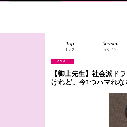
Top
Ikemen
トップ
イケメン
イケメン
【御上先生】社会派ド
けれど、今1つハマれな