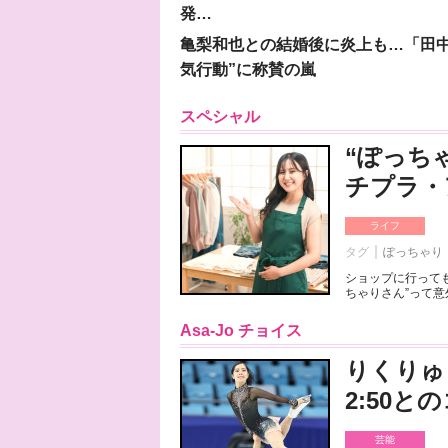
発…
亀梨和也との結婚後に炎上も…「田中
気行動”に称賛の嵐
スペシャル
“ぽっち
チプラ・
ライフ
タグ
ぽっちゃり
ショップに行っても
ちゃりさん”って意
Asa-Jo チョイス
りくりゅ
2:50
芸能