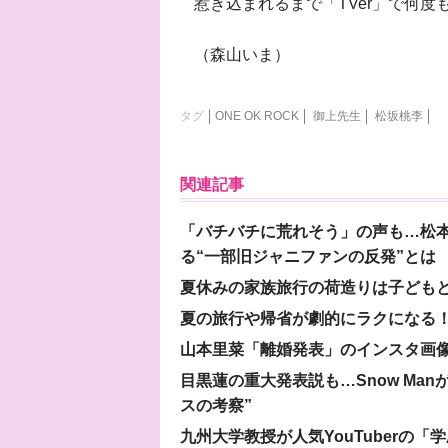
惹き込まれるまで「TVer」で何
（森山いま）
タグ
ONE OK ROCK
御上先生
松坂桃李
関連記事
「バチバチに荒れそう」の声も…松
る“一部旧ジャニファンの反発”とは
夏休みの家族旅行の荷造りは子ども
夏の旅行や帰省が劇的にラクになる！
山本里菜「離婚発表」のインスタ画像
目黒蓮の重大発表説も…Snow Ma
スの考察”
九州大学教授が人気YouTuberの