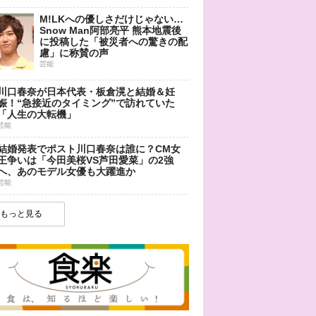
M!LKへの優しさだけじゃない…
Snow Man阿部亮平 熊本地震後
に投稿した「被災者への驚きの配
慮」に称賛の声
芸能
川口春奈が日本代表・板倉滉と結婚＆妊
娠！“急接近のタイミング”で訪れていた
「人生の大転機」
芸能
結婚発表でポスト川口春奈は誰に？CM女
王争いは「今田美桜VS芦田愛菜」の2強
へ、あのモデル女優も大躍進か
芸能
もっと見る