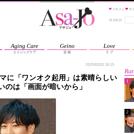
イケメン
ラ
SEARCH
Aging Care
Geino
Love
エイジングケア
芸 能
ラ ブ
2025/02/02 18:15
Ran
ラマに「ワンオク起用」は素晴らしい
1
いのは「画面が暗いから」
2