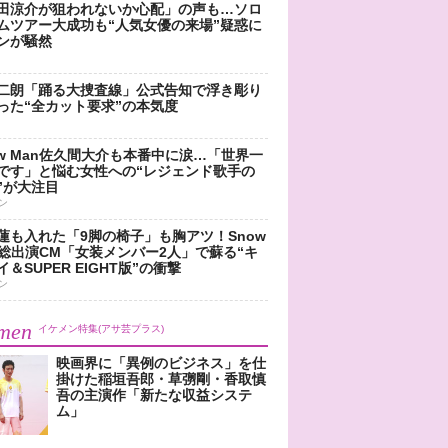
田涼介が狙われないか心配」の声も…ソロ
ムツアー大成功も“人気女優の来場”疑惑に
ンが騒然
二朗「踊る大捜査線」公式告知で浮き彫り
った“全カット要求”の本気度
ow Man佐久間大介も本番中に涙…「世界一
です」と悩む女性への“レジェンド歌手の
”が大注目
ン
蓮も入れた「9脚の椅子」も胸アツ！Snow
n総出演CM「女装メンバー2人」で蘇る“キ
＆SUPER EIGHT版”の衝撃
ン
men
イケメン特集(アサ芸プラス)
映画界に「異例のビジネス」を仕
掛けた稲垣吾郎・草彅剛・香取慎
吾の主演作「新たな収益システ
ム」