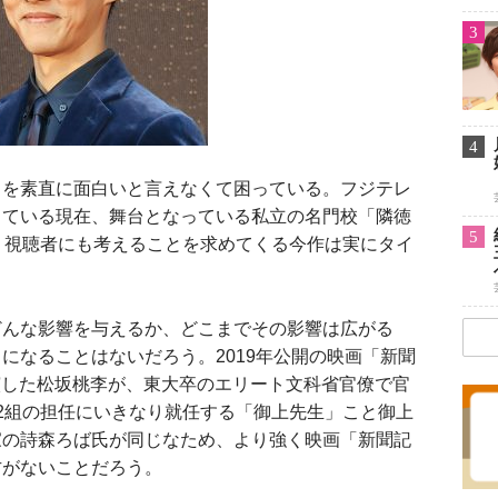
3
4
）を素直に面白いと言えなくて困っている。フジテレ
っている現在、舞台となっている私立の名門校「隣徳
5
、視聴者にも考えることを求めてくる今作は実にタイ
んな影響を与えるか、どこまでその影響は広がる
になることはないだろう。2019年公開の映画「新聞
演した松坂桃李が、東大卒のエリート文科省官僚で官
2組の担任にいきなり就任する「御上先生」こと御上
家の詩森ろば氏が同じなため、より強く映画「新聞記
方がないことだろう。