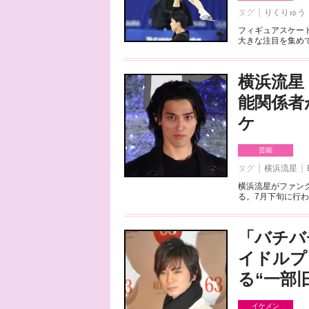
タグ
りくりゅう
フィギュアスケート
大きな注目を集めて
横浜流星
能関係者
ケ
芸能
タグ
横浜流星
横浜流星がファンク
る。7月下旬に行わ
「バチバ
イドルプ
る“一部
イケメン