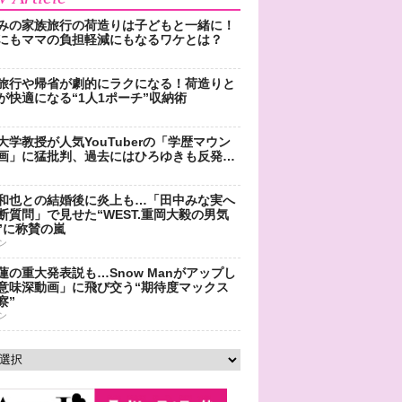
みの家族旅行の荷造りは子どもと一緒に！
にもママの負担軽減にもなるワケとは？
旅行や帰省が劇的にラクになる！荷造りと
が快適になる“1人1ポーチ”収納術
大学教授が人気YouTuberの「学歴マウン
画」に猛批判、過去にはひろゆきも反発…
和也との結婚後に炎上も…「田中みな実へ
断質問」で見せた“WEST.重岡大毅の男気
”に称賛の嵐
ン
蓮の重大発表説も…Snow Manがアップし
意味深動画」に飛び交う“期待度マックス
察”
ン