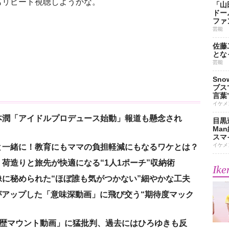
度もリピート視聴しようかな。
「山
ドー
ファ
芸能
佐藤
とな
芸能
Sn
ブス
言葉
イケメ
本潤「アイドルプロデュース始動」報道も懸念され
目黒
Ma
スマイ
イケメ
と一緒に！教育にもママの負担軽減にもなるワケとは？
荷造りと旅先が快適になる“1人1ポーチ”収納術
Ike
に秘められた“ほぼ誰も気がつかない”細やかな工夫
nがアップした「意味深動画」に飛び交う“期待度マック
「学歴マウント動画」に猛批判、過去にはひろゆきも反