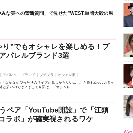
みな実への禁断質問」で見せた“WEST.重岡大毅の男
ゃり”でもオシャレを楽しめる！プ
アパレルブランド3選
アパレル
ブランド
プチプラ
オシャレ服
「なかなかぴったりのサイズが見つからない……」と悩む&ldquo;ぽっ
外と多いのでは？そこで今回は、「オシャレ...
うペア「YouTube開設」で「江頭
とのコラボ」が確実視されるワケ
New