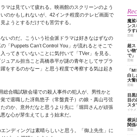
ラマは見ていて疲れる。映画館のスクリーンのよう
Re
いのかもしれないが、42インチ程度のテレビ画面で
魔裟
り見ようとするだけでも苦労する。
ンス
ラす
芸能
ないのだ。こういう社会派ドラマは好きなはずなの
Puppets Can't Control You」が流れるとそこで
超ス
い物
入ってきていないことに気付いて「TVer」を見る、
で」
ビジュアル担当こと高橋恭平が謎の青年としてサプラ
芸能
活躍をするのかなー」と思う程度で考察する気は起き
「M
白し
大警
芸能
用総合職試験会場での殺人事件の犯人が、男性かと
目黒
発覚で退職した冴島悠子（常盤貴子）の娘・真山弓弦
目の
スタ
ったのか、意外だなと思うより先に「堀田さんが頑張
イケメ
地悪な心が芽生えてしまう始末だ。
横浜
関係
Kのエンディングは素晴らしいと思う。「御上先生」に
芸能