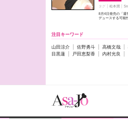
タグ
松本潤
Sn
8月4日発売の「
デュースする可能性
注目キーワード
山田涼介
佐野勇斗
高橋文哉
目黒蓮
戸田恵梨香
内村光良