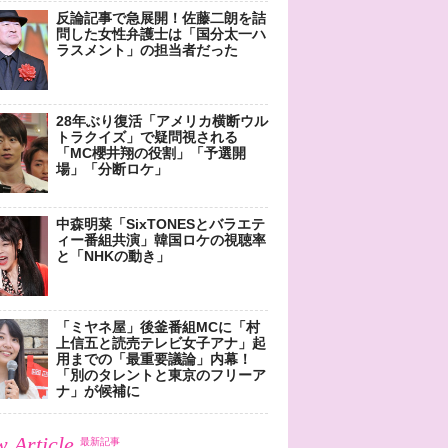
反論記事で急展開！佐藤二朗を詰
問した女性弁護士は「国分太一ハ
ラスメント」の担当者だった
28年ぶり復活「アメリカ横断ウル
トラクイズ」で疑問視される
「MC櫻井翔の役割」「予選開
場」「分断ロケ」
中森明菜「SixTONESとバラエテ
ィー番組共演」韓国ロケの視聴率
と「NHKの動き」
「ミヤネ屋」後釜番組MCに「村
上信五と読売テレビ女子アナ」起
用までの「最重要議論」内幕！
「別のタレントと東京のフリーア
ナ」が候補に
 Article
最新記事