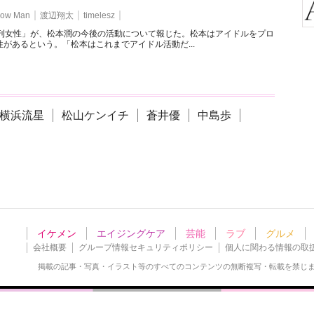
ow Man
渡辺翔太
timelesz
週刊女性」が、松本潤の今後の活動について報じた。松本はアイドルをプロ
があるという。「松本はこれまでアイドル活動だ...
横浜流星
松山ケンイチ
蒼井優
中島歩
イケメン
エイジングケア
芸能
ラブ
グルメ
会社概要
グループ情報セキュリティポリシー
個人に関わる情報の取
掲載の記事・写真・イラスト等の
すべてのコンテンツの無断複写・転載を禁じ