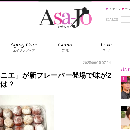
イケメン
ラ
SEARCH
Aging Care
Geino
Love
エイジングケア
芸 能
ラ ブ
2025/06/15 07:14
Ran
ニエ」が新フレーバー登場で味が2
1
味は？
2