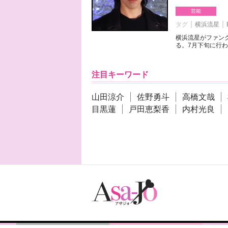
芸能
タグ
横浜流星
横浜流星がファンク
る。7月下旬に行わ
注目キーワード
山田涼介
佐野勇斗
高橋文哉
目黒蓮
戸田恵梨香
内村光良