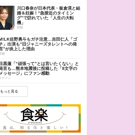
川口春奈が日本代表・板倉滉と結
婚＆妊娠！“急接近のタイミン
グ”で訪れていた「人生の大転
機」
芸能
M!LK佐野勇斗もガチ注意…吉田仁人「ゴ
チ」出演も“旧ジャニーズタレントへの発
言”が炎上した理由
芸能
目黒蓮「“頑張って”とは言いたくない」と
発言も…熊本地震後に投稿した「8文字の
メッセージ」にファン感動
イケメン
もっと見る