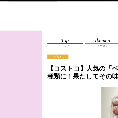
Top
Ikemen
トップ
イケメン
グルメ
【コストコ】人気の「ベ
種類に！果たしてその