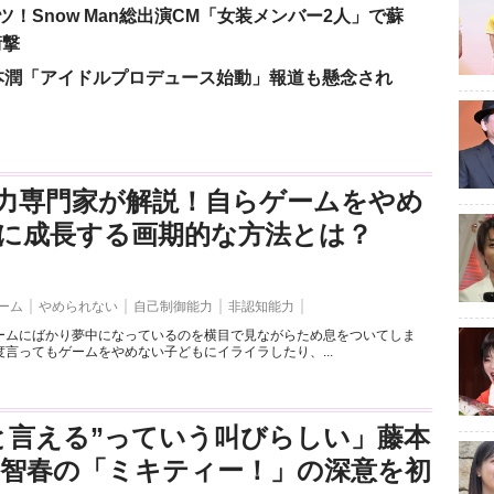
！Snow Man総出演CM「女装メンバー2人」で蘇
衝撃
本潤「アイドルプロデュース始動」報道も懸念され
力専門家が解説！自らゲームをやめ
に成長する画期的な方法とは？
ーム
やめられない
自己制御能力
非認知能力
ームにばかり夢中になっているのを横目で見ながらため息をついてしま
言ってもゲームをやめない子どもにイライラしたり、...
と言える”っていう叫びらしい」藤本
司智春の「ミキティー！」の深意を初