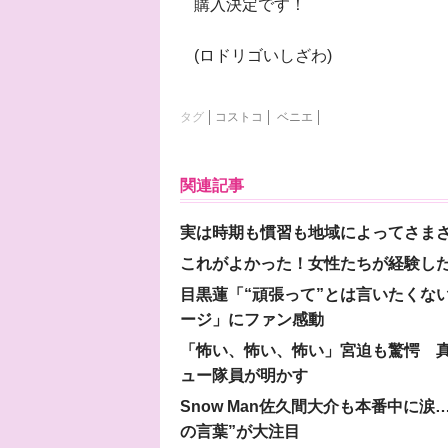
購入決定です！
(ロドリゴいしざわ)
タグ
コストコ
ベニエ
関連記事
実は時期も慣習も地域によってさま
これがよかった！女性たちが経験し
目黒蓮「“頑張って”とは言いたくな
ージ」にファン感動
「怖い、怖い、怖い」宮迫も驚愕 真
ュー隊員が明かす
Snow Man佐久間大介も本番中に
の言葉”が大注目