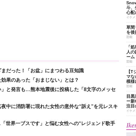
Sn
斗、
心配
イケメ
草間
を後
芸能
「処
人の
ーム
芸能
ざまだった！「お盆」にまつわる豆知識
【T
マな
た効果のあった「おまじない」とは？
模様
芸能
い」と発言も…熊本地震後に投稿した「8文字のメッセ
目黒
ー新
注目
夜中に消防署に現れた女性の意外な“訴え”を元レスキ
イケメ
涙…「世界一ブスです」と悩む女性への“レジェンド歌手
Ike