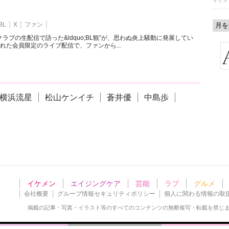
イケメ
BL
X
ファン
ラブの生配信で語った&ldquo;BL観”が、思わぬ炎上騒動に発展してい
れた会員限定のライブ配信で、ファンから...
横浜流星
松山ケンイチ
蒼井優
中島歩
イケメン
エイジングケア
芸能
ラブ
グルメ
会社概要
グループ情報セキュリティポリシー
個人に関わる情報の取
掲載の記事・写真・イラスト等の
すべてのコンテンツの無断複写・転載を禁じ