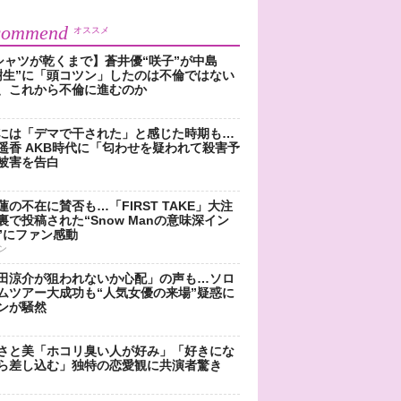
commend
オススメ
シャツが乾くまで】蒼井優“咲子”が中島
樹生”に「頭コツン」したのは不倫ではない
、これから不倫に進むのか
には「デマで干された」と感じた時期も…
遥香 AKB時代に「匂わせを疑われて殺害予
被害を告白
蓮の不在に賛否も…「FIRST TAKE」大注
裏で投稿された“Snow Manの意味深イン
”にファン感動
ン
田涼介が狙われないか心配」の声も…ソロ
ムツアー大成功も“人気女優の来場”疑惑に
ンが騒然
さと美「ホコリ臭い人が好み」「好きにな
ら差し込む」独特の恋愛観に共演者驚き