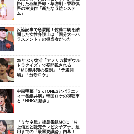
掛けた稲垣吾郎・草彅剛・香取慎
吾の主演作「新たな収益システ
ム」
反論記事で急展開！佐藤二朗を詰
問した女性弁護士は「国分太一ハ
ラスメント」の担当者だった
28年ぶり復活「アメリカ横断ウル
トラクイズ」で疑問視される
「MC櫻井翔の役割」「予選開
場」「分断ロケ」
中森明菜「SixTONESとバラエテ
ィー番組共演」韓国ロケの視聴率
と「NHKの動き」
「ミヤネ屋」後釜番組MCに「村
上信五と読売テレビ女子アナ」起
用までの「最重要議論」内幕！