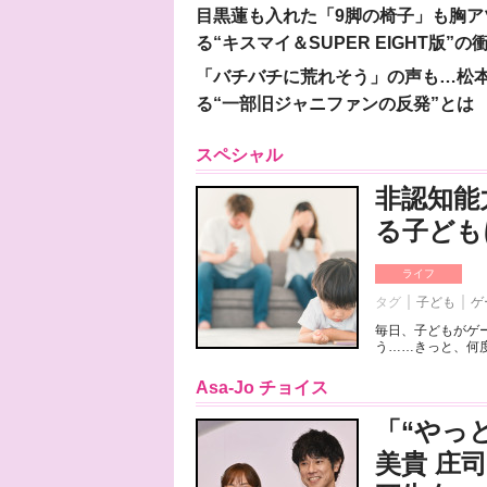
目黒蓮も入れた「9脚の椅子」も胸アツ
る“キスマイ＆SUPER EIGHT版”の
「バチバチに荒れそう」の声も…松
る“一部旧ジャニファンの反発”とは
スペシャル
非認知能
る子ども
ライフ
タグ
子ども
ゲ
毎日、子どもがゲ
う……きっと、何度
Asa-Jo チョイス
「“やっ
美貴 庄