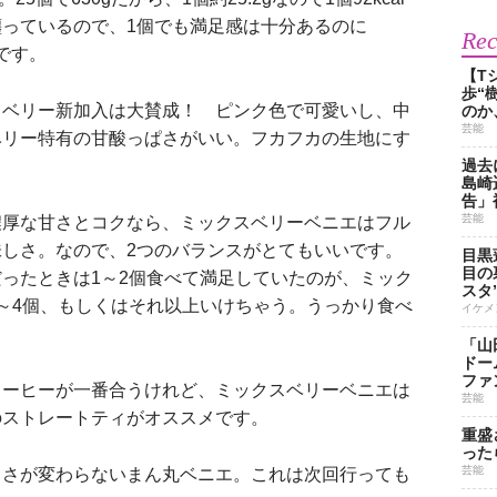
っているので、1個でも満足感は十分あるのに
Re
ろです。
【T
歩“
ベリー新加入は大賛成！ ピンク色で可愛いし、中
のか
芸能
ベリー特有の甘酸っぱさがいい。フカフカの生地にす
過去
島崎
告」
芸能
厚な甘さとコクなら、ミックスベリーベニエはフル
しさ。なので、2つのバランスがとてもいいです。
目黒
目の
ったときは1～2個食べて満足していたのが、ミック
スタ
～4個、もしくはそれ以上いけちゃう。うっかり食べ
イケメ
「山
ドー
ファ
ーヒーが一番合うけれど、ミックスベリーベニエは
芸能
のストレートティがオススメです。
重盛
った
芸能
さが変わらないまん丸ベニエ。これは次回行っても