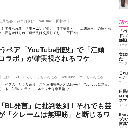
New
庄司智春
鈴木おさむ
YouTube
田村淳
として知られる元「モーニング娘。」藤本美貴と、「品川庄司」の庄司智
「バ
い声をかけられて連絡先は交換しても、「何回かに...
ドル
部旧
イケメ
うペア「YouTube開設」で「江頭
実は
とのコラボ」が確実視されるワケ
た！
ライフ
これ
江頭2：50
りくりゅうちゃんねる
YouTube
エガちゃんねる
った
ライフ
・ペアの「りくりゅう」こと三浦璃来と木原龍一が、YouTubeに進出。
いる。2月のミラノ・コルティナ冬季五輪で...
目黒
Ma
スマイ
「BL発言」に批判殺到！それでも芸
イケメ
が「クレームは無理筋」と断じるワ
Sn
ブス
言葉