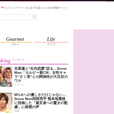
ブ
エイジングケア！大人女子を楽しむための情報サイト！
Gourmet
Life
グルメ
ライフ
king
ランキング
目黒蓮と“社内恋愛”説も…Snow
Man「カルビー新CM」女性キャ
ラ“さく美”との関係性が大注目の
ワケ
イケメン
M!LKへの優しさだけじゃない…
Snow Man阿部亮平 熊本地震後
に投稿した「被災者への驚きの配
慮」に称賛の声
芸能