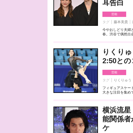
耳告白
芸能
タグ
藤本美貴
今やおしどり夫婦
春。渋谷で偶然出会
りくりゅ
2:50
芸能
タグ
りくりゅう
フィギュアスケート
大きな注目を集めて
横浜流星
能関係者
ケ