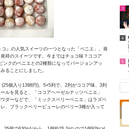
3
4
トコ』の人気スイーツの一つとなった「ベニエ」。発
ス発祥のスイーツです。今まではチョコ味？ココア
5
ピンクのベニエとの2種類になってバージョンアッ
てみることにしました。
25個入り1398円)。5×5列で、2列がココア味、3列
シールを見ると、「ココアヘーゼルナッツベニエ」
パウダーなどで、「ミックスベリーベニエ」はラズベ
レ、ブラックベリーピューレのベリー3種が入って
25個で630gだから、1個約25.2gなので1個92kcal