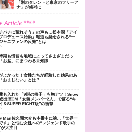
「別のタレントと東京のフリーア
ナ」が候補に
 Article
最新記事
チバチに荒れそう」の声も…松本潤「アイ
プロデュース始動」報道も懸念される“一
ジャニファンの反発”とは
ン
時期も慣習も地域によってさまざまだっ
「お盆」にまつわる豆知識
がよかった！女性たちが経験した効果のあ
「おまじない」とは？
蓮も入れた「9脚の椅子」も胸アツ！Snow
n総出演CM「女装メンバー2人」で蘇る“キ
＆SUPER EIGHT版”の衝撃
ン
ow Man佐久間大介も本番中に涙…「世界一
です」と悩む女性への“レジェンド歌手の
”が大注目