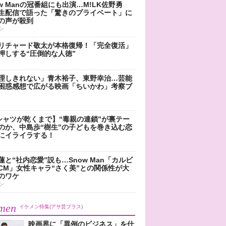
ow Manの冠番組にも出演…M!LK佐野勇
生配信で語った「驚きのプライベート」に
の声が殺到
ン
リチャード敬太が本格復帰！「完全復活」
押しする“圧倒的な人徳”
理しきれない」青木裕子、東野幸治…芸能
困惑感想で広がる映画「ちいかわ」考察ブ
シャツが乾くまで】“毒親の連鎖”が裏テー
のか、中島歩“樹生”の子どもを巻き込む恋
にイライラする！
蓮と“社内恋愛”説も…Snow Man「カルビ
CM」女性キャラ“さく美”との関係性が大
のワケ
ン
men
イケメン特集(アサ芸プラス)
映画界に「異例のビジネス」を仕