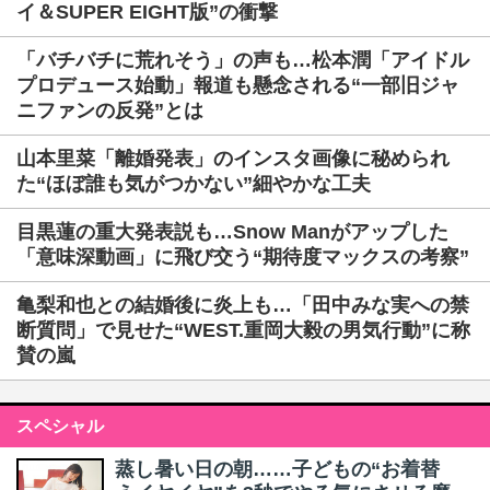
イ＆SUPER EIGHT版”の衝撃
「バチバチに荒れそう」の声も…松本潤「アイドル
プロデュース始動」報道も懸念される“一部旧ジャ
ニファンの反発”とは
山本里菜「離婚発表」のインスタ画像に秘められ
た“ほぼ誰も気がつかない”細やかな工夫
目黒蓮の重大発表説も…Snow Manがアップした
「意味深動画」に飛び交う“期待度マックスの考察”
亀梨和也との結婚後に炎上も…「田中みな実への禁
断質問」で見せた“WEST.重岡大毅の男気行動”に称
賛の嵐
スペシャル
蒸し暑い日の朝……子どもの“お着替