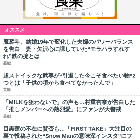
オススメ
魔裟斗、結婚19年で変化した夫婦のパワーバランス
を告白 妻・矢沢心に課していた“モラハラすれす
れ”鉄の掟とは
芸能
超ストイックな武尊が“引退した今こそ食べたい物”2
つとは「子供の頃から食べてなかったんで」
芸能
「M!LKを狙わないで」の声も…村重杏奈が告白した
「推しメンバーへの熱烈愛」にファンが大警戒
芸能
目黒蓮の不在に賛否も…「FIRST TAKE」大注目の
裏で投稿された“Snow Manの意味深インスタ”にフ