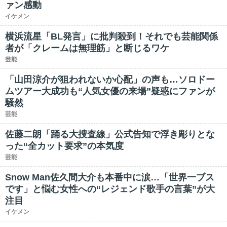
ァン感動
イケメン
横浜流星「BL発言」に批判殺到！それでも芸能関係
者が「クレームは無理筋」と断じるワケ
芸能
「山田涼介が狙われないか心配」の声も…ソロドー
ムツアー大成功も“人気女優の来場”疑惑にファンが
騒然
芸能
佐藤二朗「踊る大捜査線」公式告知で浮き彫りとな
った“全カット要求”の本気度
芸能
Snow Man佐久間大介も本番中に涙…「世界一ブス
です」と悩む女性への“レジェンド歌手の言葉”が大
注目
イケメン