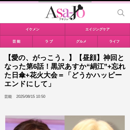
イケメン
エイジングケア
芸 能
ラ ブ
グルメ
ライフ
【愛の、がっこう。】【昼顔】神回と
なった第6話！黒沢あすか“絹江”+忘れ
た日傘+花火大会＝「どうかハッピー
エンドにして」
芸能
2025/08/15 10:50