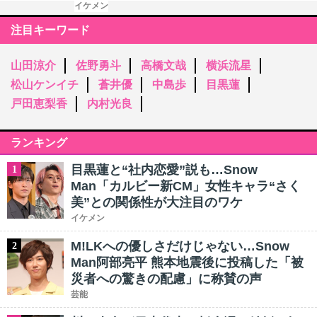
イケメン
注目キーワード
山田涼介
佐野勇斗
高橋文哉
横浜流星
松山ケンイチ
蒼井優
中島歩
目黒蓮
戸田恵梨香
内村光良
ランキング
目黒蓮と“社内恋愛”説も…Snow
1
Man「カルビー新CM」女性キャラ“さく
美”との関係性が大注目のワケ
イケメン
M!LKへの優しさだけじゃない…Snow
2
Man阿部亮平 熊本地震後に投稿した「被
災者への驚きの配慮」に称賛の声
芸能