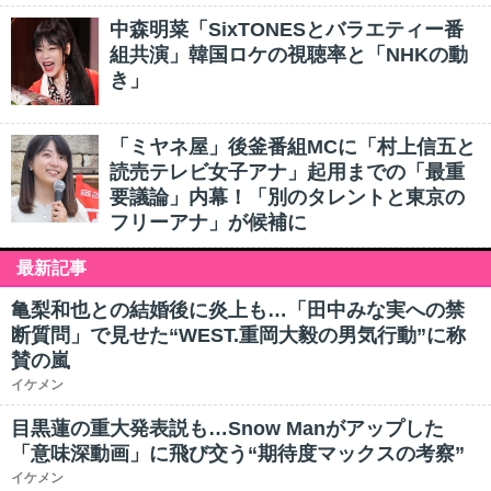
中森明菜「SixTONESとバラエティー番
組共演」韓国ロケの視聴率と「NHKの動
き」
「ミヤネ屋」後釜番組MCに「村上信五と
読売テレビ女子アナ」起用までの「最重
要議論」内幕！「別のタレントと東京の
フリーアナ」が候補に
最新記事
亀梨和也との結婚後に炎上も…「田中みな実への禁
断質問」で見せた“WEST.重岡大毅の男気行動”に称
賛の嵐
イケメン
目黒蓮の重大発表説も…Snow Manがアップした
「意味深動画」に飛び交う“期待度マックスの考察”
イケメン