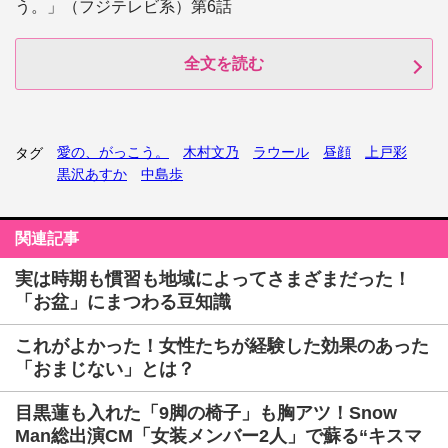
う。」（フジテレビ系）第6話
全文を読む
愛の、がっこう。
木村文乃
ラウール
昼顔
上戸彩
タグ
黒沢あすか
中島歩
関連記事
実は時期も慣習も地域によってさまざまだった！
「お盆」にまつわる豆知識
これがよかった！女性たちが経験した効果のあった
「おまじない」とは？
目黒蓮も入れた「9脚の椅子」も胸アツ！Snow
Man総出演CM「女装メンバー2人」で蘇る“キスマ