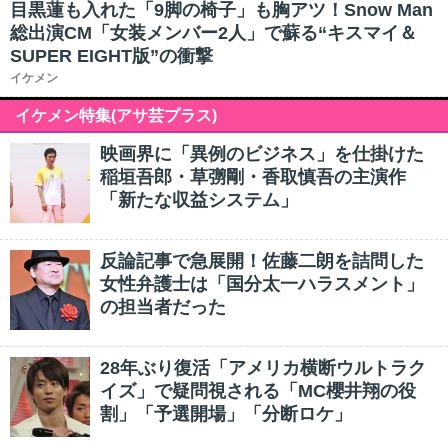
目黒蓮も入れた「9脚の椅子」も胸アツ！Snow Man
総出演CM「女装メンバー2人」で蘇る“キスマイ＆
SUPER EIGHT版”の衝撃
イケメン
イケメン特集(アサ芸プラス)
映画界に「異例のビジネス」を仕掛けた
稲垣吾郎・草彅剛・香取慎吾の主演作
「新たな収益システム」
反論記事で急展開！佐藤二朗を詰問した
女性弁護士は「国分太一ハラスメント」
の担当者だった
28年ぶり復活「アメリカ横断ウルトラク
イズ」で疑問視される「MC櫻井翔の役
割」「予選開場」「分断ロケ」