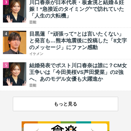
川口春奈が日本代表・板倉滉と結婚＆妊
3
娠！“急接近のタイミング”で訪れていた
「人生の大転機」
芸能
目黒蓮「“頑張って”とは言いたくない」
4
と発言も…熊本地震後に投稿した「8文字
のメッセージ」にファン感動
イケメン
結婚発表でポスト川口春奈は誰に？CM女
5
王争いは「今田美桜VS芦田愛菜」の2強
へ、あのモデル女優も大躍進か
芸能
もっと見る