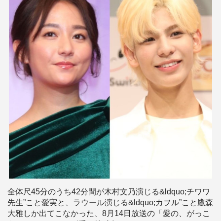
全体尺45分のうち42分間が木村文乃演じる&ldquo;チワワ
先生”こと愛実と、ラウール演じる&ldquo;カヲル”こと鷹森
大雅しか出てこなかった、8月14日放送の「愛の、がっこ