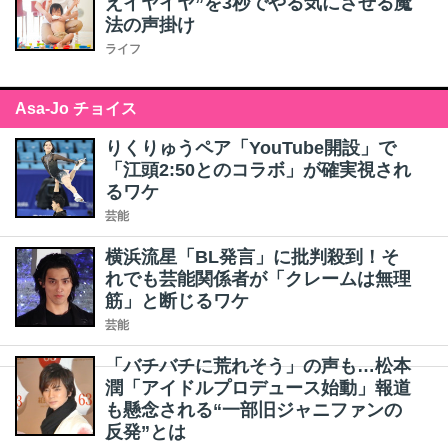
えイヤイヤ”を3秒でやる気にさせる魔
法の声掛け
ライフ
Asa-Jo チョイス
りくりゅうペア「YouTube開設」で
「江頭2:50とのコラボ」が確実視され
るワケ
芸能
横浜流星「BL発言」に批判殺到！そ
れでも芸能関係者が「クレームは無理
筋」と断じるワケ
芸能
「バチバチに荒れそう」の声も…松本
潤「アイドルプロデュース始動」報道
も懸念される“一部旧ジャニファンの
反発”とは