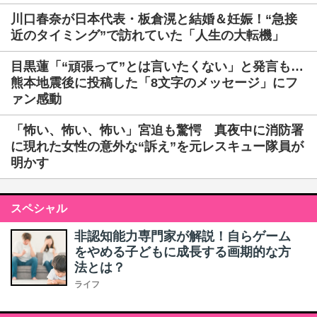
川口春奈が日本代表・板倉滉と結婚＆妊娠！“急接
近のタイミング”で訪れていた「人生の大転機」
目黒蓮「“頑張って”とは言いたくない」と発言も…
熊本地震後に投稿した「8文字のメッセージ」にフ
ァン感動
「怖い、怖い、怖い」宮迫も驚愕 真夜中に消防署
に現れた女性の意外な“訴え”を元レスキュー隊員が
明かす
スペシャル
非認知能力専門家が解説！自らゲーム
をやめる子どもに成長する画期的な方
法とは？
ライフ