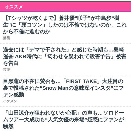
オススメ
【Tシャツが乾くまで】蒼井優“咲子”が中島歩“樹
生”に「頭コツン」したのは不倫ではないのか、これ
から不倫に進むのか
芸能
過去には「デマで干された」と感じた時期も…島崎
遥香 AKB時代に「匂わせを疑われて殺害予告」被害
を告白
芸能
目黒蓮の不在に賛否も…「FIRST TAKE」大注目の
裏で投稿された“Snow Manの意味深インスタ”にフ
ァン感動
イケメン
「山田涼介が狙われないか心配」の声も…ソロドー
ムツアー大成功も“人気女優の来場”疑惑にファンが
騒然