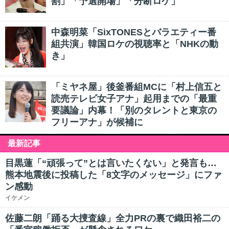
割」「予選開場」「分断ロケ」
中森明菜「SixTONESとバラエティー番
組共演」韓国ロケの視聴率と「NHKの動
き」
「ミヤネ屋」後釜番組MCに「村上信五と
読売テレビ女子アナ」起用までの「最重
要議論」内幕！「別のタレントと東京の
フリーアナ」が候補に
最新記事
目黒蓮「“頑張って”とは言いたくない」と発言も…
熊本地震後に投稿した「8文字のメッセージ」にファ
ン感動
イケメン
佐藤二朗「踊る大捜査線」全力PRの裏で織田裕二の