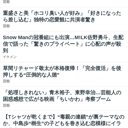
芸能
重盛さと美「ホコリ臭い人が好み」「好きになった
ら差し込む」独特の恋愛観に共演者驚き
芸能
Snow Manの冠番組にも出演…M!LK佐野勇斗、生配
信で語った「驚きのプライベート」に心配の声が殺
到
イケメン
草間リチャード敬太が本格復帰！「完全復活」を後
押しする“圧倒的な人徳”
芸能
「処理しきれない」青木裕子、東野幸治…芸能人の
困惑感想で広がる映画「ちいかわ」考察ブーム
芸能
【Tシャツが乾くまで】“毒親の連鎖”が裏テーマなの
か、中島歩“樹生”の子どもを巻き込む恋模様にイラ