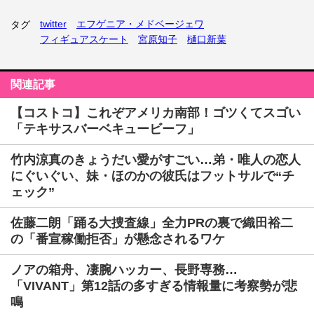
twitter
エフゲニア・メドベージェワ
タグ
フィギュアスケート
宮原知子
樋口新葉
関連記事
【コストコ】これぞアメリカ南部！ゴツくてスゴい
「テキサスバーベキュービーフ」
竹内涼真のきょうだい愛がすごい…弟・唯人の恋人
にぐいぐい、妹・ほのかの彼氏はフットサルで“チ
ェック”
佐藤二朗「踊る大捜査線」全力PRの裏で織田裕二
の「番宣稼働拒否」が懸念されるワケ
ノアの箱舟、凄腕ハッカー、長野専務…
「VIVANT」第12話の多すぎる情報量に考察勢が悲
鳴