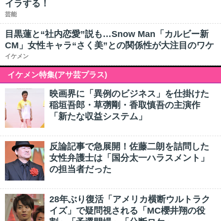
イラする！
芸能
目黒蓮と“社内恋愛”説も…Snow Man「カルビー新
CM」女性キャラ“さく美”との関係性が大注目のワケ
イケメン
イケメン特集(アサ芸プラス)
映画界に「異例のビジネス」を仕掛けた
稲垣吾郎・草彅剛・香取慎吾の主演作
「新たな収益システム」
反論記事で急展開！佐藤二朗を詰問した
女性弁護士は「国分太一ハラスメント」
の担当者だった
28年ぶり復活「アメリカ横断ウルトラク
イズ」で疑問視される「MC櫻井翔の役