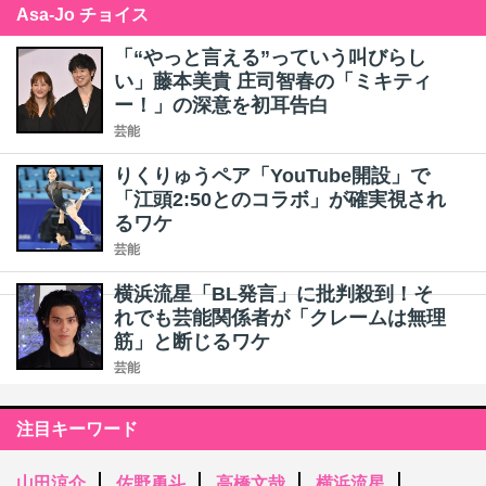
Asa-Jo チョイス
「“やっと言える”っていう叫びらし
い」藤本美貴 庄司智春の「ミキティ
ー！」の深意を初耳告白
芸能
りくりゅうペア「YouTube開設」で
「江頭2:50とのコラボ」が確実視され
るワケ
芸能
横浜流星「BL発言」に批判殺到！そ
れでも芸能関係者が「クレームは無理
筋」と断じるワケ
芸能
注目キーワード
山田涼介
佐野勇斗
高橋文哉
横浜流星