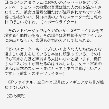
日にはインスタグラムにお祝いのメッセージをアップ。
メドベージェワへの敬愛の言葉は読む人の心を温かくさ
せました。彼女は勝気な面だけが強調されがちですが本
当に性格がいい。努力の塊のようなスケーターだし報わ
れてほしいですね」（スポーツライター）
そのメドベージェワはケガのため、GPファイナルを欠
場する可能性がある。その場合は宮原知子がファイナル
に進出となるが、宮原も努力の人として知られる。
「どのスケーターもトップにいくような人たちはみんな
凄まじい努力をしているし本当に頑張っている。その中
でも宮原さんほど練習する人はいないと思います。樋口
さんにスポットが当たるのはうれしいし、女王・宮原の
復活は日本のスケート界にとっても本当に喜ばしいこと
です」（前出・スポーツライター）
GPファイナル、全日本と12月はフィギュアから目が離
せそうにない。
（笠松和美）