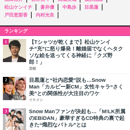
松山ケンイチ
蒼井優
中島歩
目黒蓮
戸田恵梨香
内村光良
ランキング
【Tシャツが乾くまで】松山ケンイ
1
チ”充”に怒り爆発！離婚届でなくヘタク
ソな絵を送ってくる神経に「クズ野
郎！」
芸能
目黒蓮と“社内恋愛”説も…Snow
2
Man「カルビー新CM」女性キャラ“さく
美”との関係性が大注目のワケ
イケメン
Snow Manファンが決起も…「M!LK所属
3
のEBiDAN」豪華すぎるCD特典の裏で起
きた“熾烈なバトル”とは