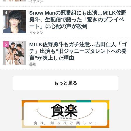
イケメン
Snow Manの冠番組にも出演…M!LK佐野
4
勇斗、生配信で語った「驚きのプライベ
ート」に心配の声が殺到
イケメン
M!LK佐野勇斗もガチ注意…吉田仁人「ゴ
5
チ」出演も“旧ジャニーズタレントへの発
言”が炎上した理由
芸能
もっと見る