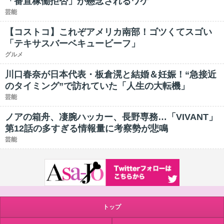
「番宣稼働拒否」が懸念されるワケ
芸能
【コストコ】これぞアメリカ南部！ゴツくてスゴい
「テキサスバーベキュービーフ」
グルメ
川口春奈が日本代表・板倉滉と結婚＆妊娠！“急接近
のタイミング”で訪れていた「人生の大転機」
芸能
ノアの箱舟、凄腕ハッカー、長野専務…「VIVANT」
第12話の多すぎる情報量に考察勢が悲鳴
芸能
トップ