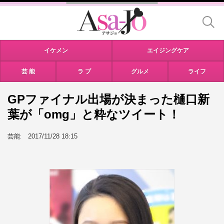
イケメン
エイジングケア
芸 能
ラ ブ
グルメ
ライフ
GPファイナル出場が決まった樋口新
葉が「omg」と粋なツイート！
芸能
2017/11/28 18:15