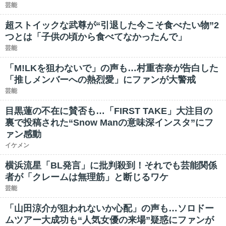
芸能
超ストイックな武尊が“引退した今こそ食べたい物”2
つとは「子供の頃から食べてなかったんで」
芸能
「M!LKを狙わないで」の声も…村重杏奈が告白した
「推しメンバーへの熱烈愛」にファンが大警戒
芸能
目黒蓮の不在に賛否も…「FIRST TAKE」大注目の
裏で投稿された“Snow Manの意味深インスタ”にフ
ァン感動
イケメン
横浜流星「BL発言」に批判殺到！それでも芸能関係
者が「クレームは無理筋」と断じるワケ
芸能
「山田涼介が狙われないか心配」の声も…ソロドー
ムツアー大成功も“人気女優の来場”疑惑にファンが