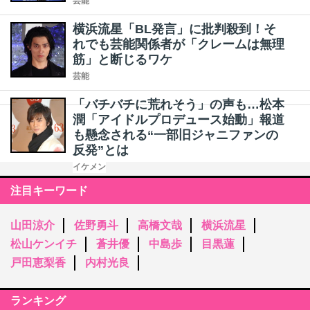
芸能
横浜流星「BL発言」に批判殺到！そ
れでも芸能関係者が「クレームは無理
筋」と断じるワケ
芸能
「バチバチに荒れそう」の声も…松本
潤「アイドルプロデュース始動」報道
も懸念される“一部旧ジャニファンの
反発”とは
イケメン
注目キーワード
山田涼介
佐野勇斗
高橋文哉
横浜流星
松山ケンイチ
蒼井優
中島歩
目黒蓮
戸田恵梨香
内村光良
ランキング