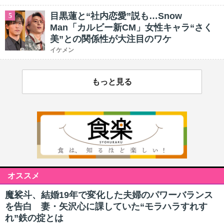
目黒蓮と“社内恋愛”説も…Snow
5
Man「カルビー新CM」女性キャラ“さく
美”との関係性が大注目のワケ
イケメン
もっと見る
オススメ
魔裟斗、結婚19年で変化した夫婦のパワーバランス
を告白 妻・矢沢心に課していた“モラハラすれす
れ”鉄の掟とは