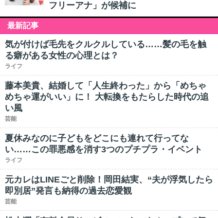
フリーアナ」が候補に
最新記事
気が付けば毛先をクルクルしている……髪の毛を触
る癖がある女性の心理とは？
ライフ
藤本美貴、結婚して「人生終わった」から「めちゃ
めちゃ運がいい」に！ 大転換をもたらした時代の追
い風
芸能
夏休みなのに子どもをどこにも連れて行ってな
い……この罪悪感を消す3つのプチプラ・イベント
ライフ
元カレはLINEごと削除！岡田結実、“夫が浮気したら
即別居”発言も納得の過去恋愛観
芸能