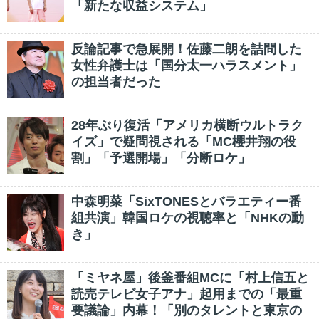
「新たな収益システム」
反論記事で急展開！佐藤二朗を詰問した
女性弁護士は「国分太一ハラスメント」
の担当者だった
28年ぶり復活「アメリカ横断ウルトラク
イズ」で疑問視される「MC櫻井翔の役
割」「予選開場」「分断ロケ」
中森明菜「SixTONESとバラエティー番
組共演」韓国ロケの視聴率と「NHKの動
き」
「ミヤネ屋」後釜番組MCに「村上信五と
読売テレビ女子アナ」起用までの「最重
要議論」内幕！「別のタレントと東京の