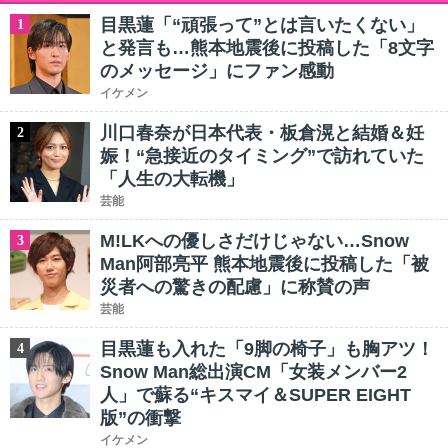
目黒蓮「“頑張って”とは言いたくない」
1
と発言も…熊本地震後に投稿した「8文字
のメッセージ」にファン感動
イケメン
川口春奈が日本代表・板倉滉と結婚＆妊
2
娠！“急接近のタイミング”で訪れていた
「人生の大転機」
芸能
M!LKへの優しさだけじゃない…Snow
3
Man阿部亮平 熊本地震後に投稿した「被
災者への驚きの配慮」に称賛の声
芸能
目黒蓮も入れた「9脚の椅子」も胸アツ！
4
Snow Man総出演CM「女装メンバー2
人」で蘇る“キスマイ＆SUPER EIGHT
版”の衝撃
イケメン