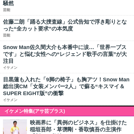
騒然
芸能
佐藤二朗「踊る大捜査線」公式告知で浮き彫りとな
った“全カット要求”の本気度
芸能
Snow Man佐久間大介も本番中に涙…「世界一ブス
です」と悩む女性への“レジェンド歌手の言葉”が大
注目
イケメン
目黒蓮も入れた「9脚の椅子」も胸アツ！Snow Man
総出演CM「女装メンバー2人」で蘇る“キスマイ＆
SUPER EIGHT版”の衝撃
イケメン
イケメン特集(アサ芸プラス)
映画界に「異例のビジネス」を仕掛けた
稲垣吾郎・草彅剛・香取慎吾の主演作