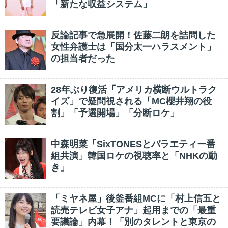
「新たな収益システム」
反論記事で急展開！佐藤二朗を詰問した
女性弁護士は「国分太一ハラスメント」
の担当者だった
28年ぶり復活「アメリカ横断ウルトラク
イズ」で疑問視される「MC櫻井翔の役
割」「予選開場」「分断ロケ」
中森明菜「SixTONESとバラエティー番
組共演」韓国ロケの視聴率と「NHKの動
き」
「ミヤネ屋」後釜番組MCに「村上信五と
読売テレビ女子アナ」起用までの「最重
要議論」内幕！「別のタレントと東京の