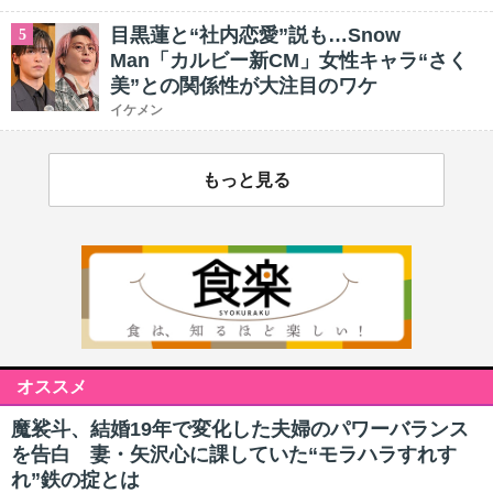
目黒蓮と“社内恋愛”説も…Snow
5
Man「カルビー新CM」女性キャラ“さく
美”との関係性が大注目のワケ
イケメン
もっと見る
オススメ
魔裟斗、結婚19年で変化した夫婦のパワーバランス
を告白 妻・矢沢心に課していた“モラハラすれす
れ”鉄の掟とは