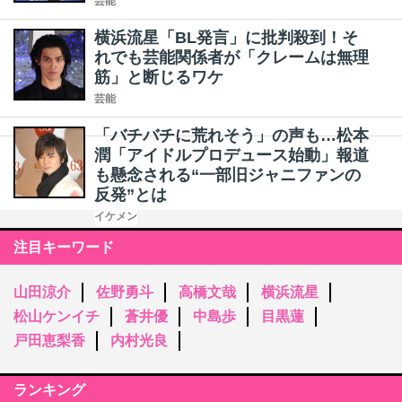
芸能
横浜流星「BL発言」に批判殺到！そ
れでも芸能関係者が「クレームは無理
筋」と断じるワケ
芸能
「バチバチに荒れそう」の声も…松本
潤「アイドルプロデュース始動」報道
も懸念される“一部旧ジャニファンの
反発”とは
イケメン
注目キーワード
山田涼介
佐野勇斗
高橋文哉
横浜流星
松山ケンイチ
蒼井優
中島歩
目黒蓮
戸田恵梨香
内村光良
ランキング