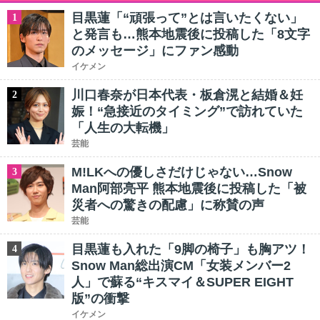
目黒蓮「“頑張って”とは言いたくない」
1
と発言も…熊本地震後に投稿した「8文字
のメッセージ」にファン感動
イケメン
川口春奈が日本代表・板倉滉と結婚＆妊
2
娠！“急接近のタイミング”で訪れていた
「人生の大転機」
芸能
M!LKへの優しさだけじゃない…Snow
3
Man阿部亮平 熊本地震後に投稿した「被
災者への驚きの配慮」に称賛の声
芸能
目黒蓮も入れた「9脚の椅子」も胸アツ！
4
Snow Man総出演CM「女装メンバー2
人」で蘇る“キスマイ＆SUPER EIGHT
版”の衝撃
イケメン