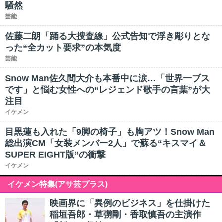
騒然
芸能
佐藤二朗「踊る大捜査線」公式告知で浮き彫りとな
った“全カット要求”の本気度
芸能
Snow Man佐久間大介も本番中に涙…「世界一ブス
です」と悩む女性への“レジェンド歌手の言葉”が大
注目
イケメン
目黒蓮も入れた「9脚の椅子」も胸アツ！Snow Man
総出演CM「女装メンバー2人」で蘇る“キスマイ＆
SUPER EIGHT版”の衝撃
イケメン
イケメン特集(アサ芸プラス)
映画界に「異例のビジネス」を仕掛けた
稲垣吾郎・草彅剛・香取慎吾の主演作