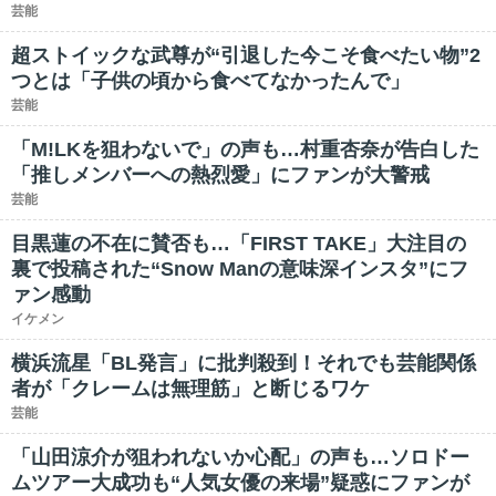
芸能
超ストイックな武尊が“引退した今こそ食べたい物”2
つとは「子供の頃から食べてなかったんで」
芸能
「M!LKを狙わないで」の声も…村重杏奈が告白した
「推しメンバーへの熱烈愛」にファンが大警戒
芸能
目黒蓮の不在に賛否も…「FIRST TAKE」大注目の
裏で投稿された“Snow Manの意味深インスタ”にフ
ァン感動
イケメン
横浜流星「BL発言」に批判殺到！それでも芸能関係
者が「クレームは無理筋」と断じるワケ
芸能
「山田涼介が狙われないか心配」の声も…ソロドー
ムツアー大成功も“人気女優の来場”疑惑にファンが