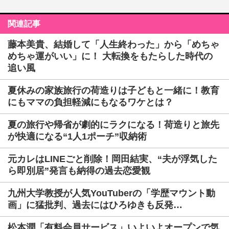
関連記事
藤本美貴、結婚して「人生終わった」から「めちゃ
めちゃ運がいい」に！ 大転換をもたらした時代の
追い風
夏休みの家族旅行の荷造りは子どもと一緒に！教育
にもママの負担軽減にもなるワケとは？
夏の旅行や帰省が劇的にラクになる！荷造りと旅先
が快適になる“1人1ポーチ”収納術
元カレはLINEごと削除！岡田結実、“夫が浮気した
ら即別居”発言も納得の過去恋愛観
九州大学教授が人気YouTuberの「学歴マウント動
画」に猛批判、過去にはひろゆきも反発…
松本潤「有料会員サービス」いよいよオープンで気