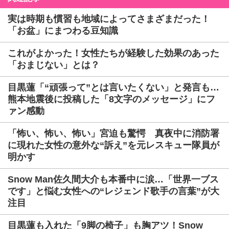
実は時期も慣習も地域によってさまざまだった！
「お盆」にまつわる豆知識
これがよかった！女性たちが経験した効果のあった
「おまじない」とは？
目黒蓮「“頑張って”とは言いたくない」と発言も…
熊本地震後に投稿した「8文字のメッセージ」にフ
ァン感動
「怖い、怖い、怖い」宮迫も驚愕 真夜中に消防署
に現れた女性の意外な“訴え”を元レスキュー隊員が
明かす
Snow Man佐久間大介も本番中に涙…「世界一ブス
です」と悩む女性への“レジェンド歌手の言葉”が大
注目
目黒蓮も入れた「9脚の椅子」も胸アツ！Snow