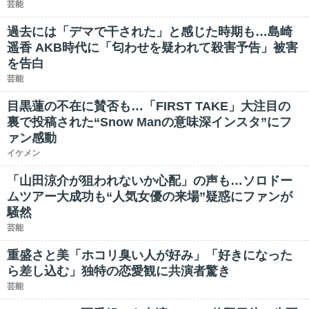
芸能
過去には「デマで干された」と感じた時期も…島崎
遥香 AKB時代に「匂わせを疑われて殺害予告」被害
を告白
芸能
目黒蓮の不在に賛否も…「FIRST TAKE」大注目の
裏で投稿された“Snow Manの意味深インスタ”にフ
ァン感動
イケメン
「山田涼介が狙われないか心配」の声も…ソロドー
ムツアー大成功も“人気女優の来場”疑惑にファンが
騒然
芸能
重盛さと美「ホコリ臭い人が好み」「好きになった
ら差し込む」独特の恋愛観に共演者驚き
芸能