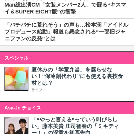
Man総出演CM「女装メンバー2人」で蘇る“キスマ
イ＆SUPER EIGHT版”の衝撃
「バチバチに荒れそう」の声も…松本潤「アイドル
プロデュース始動」報道も懸念される“一部旧ジャ
ニファンの反発”とは
スペシャル
夏休みの「学童弁当」を腐らせな
い！“保冷剤代わり”にも使える裏技食
材とは？
ライフ
Asa-Jo チョイス
「“やっと言える”っていう叫びらし
い」藤本美貴 庄司智春の「ミキティ
ー！」の深意を初耳告白