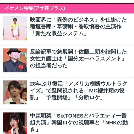
イケメン特集(アサ芸プラス)
映画界に「異例のビジネス」を仕掛けた
稲垣吾郎・草彅剛・香取慎吾の主演作
「新たな収益システム」
反論記事で急展開！佐藤二朗を詰問した
女性弁護士は「国分太一ハラスメント」
の担当者だった
28年ぶり復活「アメリカ横断ウルトラク
イズ」で疑問視される「MC櫻井翔の役
割」「予選開場」「分断ロケ」
中森明菜「SixTONESとバラエティー番
組共演」韓国ロケの視聴率と「NHKの動
き」