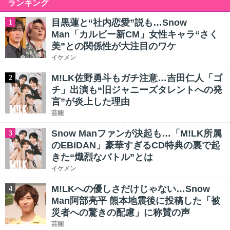
ランキング
目黒蓮と“社内恋愛”説も…Snow
1
Man「カルビー新CM」女性キャラ“さく
美”との関係性が大注目のワケ
イケメン
M!LK佐野勇斗もガチ注意…吉田仁人「ゴ
2
チ」出演も“旧ジャニーズタレントへの発
言”が炎上した理由
芸能
Snow Manファンが決起も…「M!LK所属
3
のEBiDAN」豪華すぎるCD特典の裏で起
きた“熾烈なバトル”とは
イケメン
M!LKへの優しさだけじゃない…Snow
4
Man阿部亮平 熊本地震後に投稿した「被
災者への驚きの配慮」に称賛の声
芸能