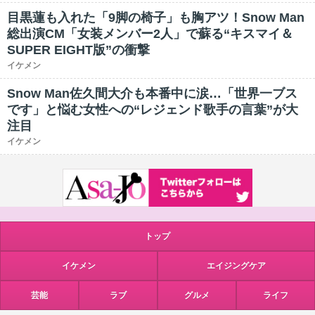
目黒蓮も入れた「9脚の椅子」も胸アツ！Snow Man
総出演CM「女装メンバー2人」で蘇る“キスマイ＆
SUPER EIGHT版”の衝撃
イケメン
Snow Man佐久間大介も本番中に涙…「世界一ブス
です」と悩む女性への“レジェンド歌手の言葉”が大
注目
イケメン
トップ
イケメン
エイジングケア
芸能
ラブ
グルメ
ライフ