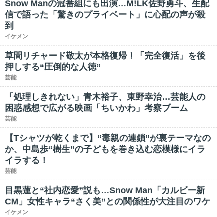
Snow Manの冠番組にも出演…M!LK佐野勇斗、生配
信で語った「驚きのプライベート」に心配の声が殺
到
イケメン
草間リチャード敬太が本格復帰！「完全復活」を後
押しする“圧倒的な人徳”
芸能
「処理しきれない」青木裕子、東野幸治…芸能人の
困惑感想で広がる映画「ちいかわ」考察ブーム
芸能
【Tシャツが乾くまで】“毒親の連鎖”が裏テーマなの
か、中島歩“樹生”の子どもを巻き込む恋模様にイラ
イラする！
芸能
目黒蓮と“社内恋愛”説も…Snow Man「カルビー新
CM」女性キャラ“さく美”との関係性が大注目のワケ
イケメン