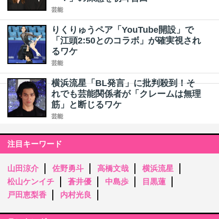
芸能
りくりゅうペア「YouTube開設」で
「江頭2:50とのコラボ」が確実視され
るワケ
芸能
横浜流星「BL発言」に批判殺到！そ
れでも芸能関係者が「クレームは無理
筋」と断じるワケ
芸能
注目キーワード
山田涼介
佐野勇斗
高橋文哉
横浜流星
松山ケンイチ
蒼井優
中島歩
目黒蓮
戸田恵梨香
内村光良