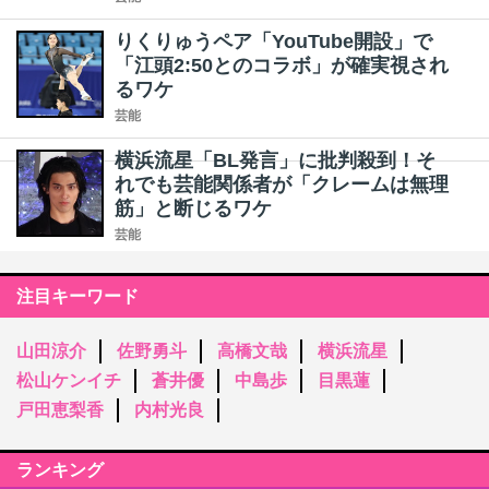
りくりゅうペア「YouTube開設」で
「江頭2:50とのコラボ」が確実視され
るワケ
芸能
横浜流星「BL発言」に批判殺到！そ
れでも芸能関係者が「クレームは無理
筋」と断じるワケ
芸能
注目キーワード
山田涼介
佐野勇斗
高橋文哉
横浜流星
松山ケンイチ
蒼井優
中島歩
目黒蓮
戸田恵梨香
内村光良
ランキング