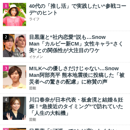
40代の「推し活」で実践したい“参戦コー
1
デ”のヒント
ライフ
目黒蓮と“社内恋愛”説も…Snow
2
Man「カルビー新CM」女性キャラ“さく
美”との関係性が大注目のワケ
イケメン
M!LKへの優しさだけじゃない…Snow
3
Man阿部亮平 熊本地震後に投稿した「被
災者への驚きの配慮」に称賛の声
芸能
川口春奈が日本代表・板倉滉と結婚＆妊
4
娠！“急接近のタイミング”で訪れていた
「人生の大転機」
芸能