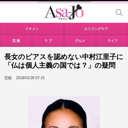
イケメン
エイジングケア
芸 能
ラ ブ
グルメ
ライフ
長女のピアスを認めない中村江里子に
「仏は個人主義の国では？」の疑問
芸能
2019/01/28 07:15