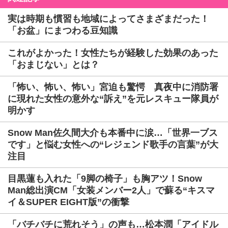
実は時期も慣習も地域によってさまざまだった！
「お盆」にまつわる豆知識
これがよかった！女性たちが経験した効果のあった
「おまじない」とは？
「怖い、怖い、怖い」宮迫も驚愕 真夜中に消防署
に現れた女性の意外な“訴え”を元レスキュー隊員が
明かす
Snow Man佐久間大介も本番中に涙…「世界一ブス
です」と悩む女性への“レジェンド歌手の言葉”が大
注目
目黒蓮も入れた「9脚の椅子」も胸アツ！Snow
Man総出演CM「女装メンバー2人」で蘇る“キスマ
イ＆SUPER EIGHT版”の衝撃
「バチバチに荒れそう」の声も…松本潤「アイドル