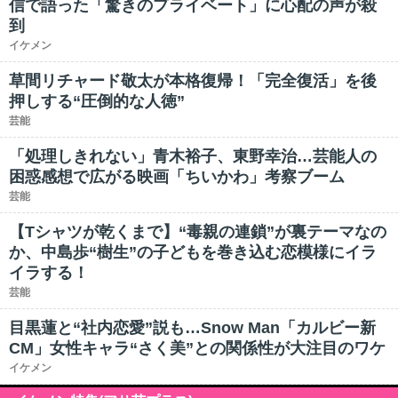
信で語った「驚きのプライベート」に心配の声が殺
到
イケメン
草間リチャード敬太が本格復帰！「完全復活」を後
押しする“圧倒的な人徳”
芸能
「処理しきれない」青木裕子、東野幸治…芸能人の
困惑感想で広がる映画「ちいかわ」考察ブーム
芸能
【Tシャツが乾くまで】“毒親の連鎖”が裏テーマなの
か、中島歩“樹生”の子どもを巻き込む恋模様にイラ
イラする！
芸能
目黒蓮と“社内恋愛”説も…Snow Man「カルビー新
CM」女性キャラ“さく美”との関係性が大注目のワケ
イケメン