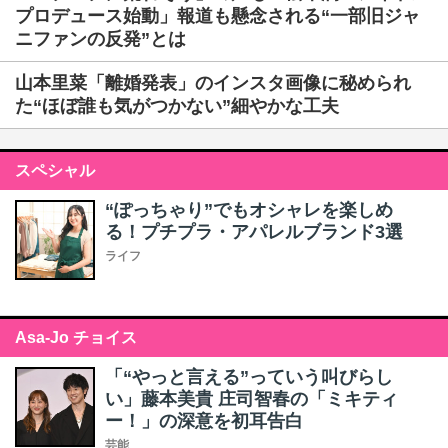
プロデュース始動」報道も懸念される“一部旧ジャ
ニファンの反発”とは
山本里菜「離婚発表」のインスタ画像に秘められ
た“ほぼ誰も気がつかない”細やかな工夫
スペシャル
“ぽっちゃり”でもオシャレを楽しめ
る！プチプラ・アパレルブランド3選
ライフ
Asa-Jo チョイス
「“やっと言える”っていう叫びらし
い」藤本美貴 庄司智春の「ミキティ
ー！」の深意を初耳告白
芸能