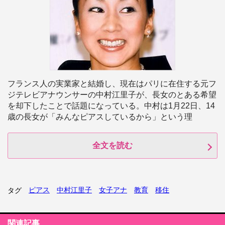
フランス人の実業家と結婚し、現在はパリに在住する元フ
ジテレビアナウンサーの中村江里子が、長女のとある希望
を却下したことで話題になっている。中村は1月22日、14
歳の長女が「みんなピアスしているから」という理
全文を読む
ピアス
中村江里子
女子アナ
教育
移住
タグ
関連記事