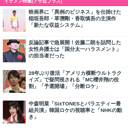
イケメン特集(アサ芸プラス)
映画界に「異例のビジネス」を仕掛けた
稲垣吾郎・草彅剛・香取慎吾の主演作
「新たな収益システム」
反論記事で急展開！佐藤二朗を詰問した
女性弁護士は「国分太一ハラスメント」
の担当者だった
28年ぶり復活「アメリカ横断ウルトラク
イズ」で疑問視される「MC櫻井翔の役
割」「予選開場」「分断ロケ」
中森明菜「SixTONESとバラエティー番
組共演」韓国ロケの視聴率と「NHKの動
き」