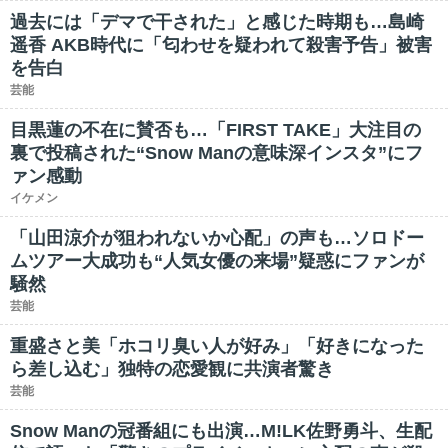
過去には「デマで干された」と感じた時期も…島崎
遥香 AKB時代に「匂わせを疑われて殺害予告」被害
を告白
芸能
目黒蓮の不在に賛否も…「FIRST TAKE」大注目の
裏で投稿された“Snow Manの意味深インスタ”にフ
ァン感動
イケメン
「山田涼介が狙われないか心配」の声も…ソロドー
ムツアー大成功も“人気女優の来場”疑惑にファンが
騒然
芸能
重盛さと美「ホコリ臭い人が好み」「好きになった
ら差し込む」独特の恋愛観に共演者驚き
芸能
Snow Manの冠番組にも出演…M!LK佐野勇斗、生配