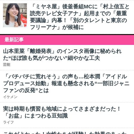
「ミヤネ屋」後釜番組MCに「村上信五と
読売テレビ女子アナ」起用までの「最重
要議論」内幕！「別のタレントと東京の
フリーアナ」が候補に
最新記事
山本里菜「離婚発表」のインスタ画像に秘められ
た“ほぼ誰も気がつかない”細やかな工夫
芸能
「バチバチに荒れそう」の声も…松本潤「アイドル
プロデュース始動」報道も懸念される“一部旧ジャニ
ファンの反発”とは
イケメン
実は時期も慣習も地域によってさまざまだった！
「お盆」にまつわる豆知識
ライフ