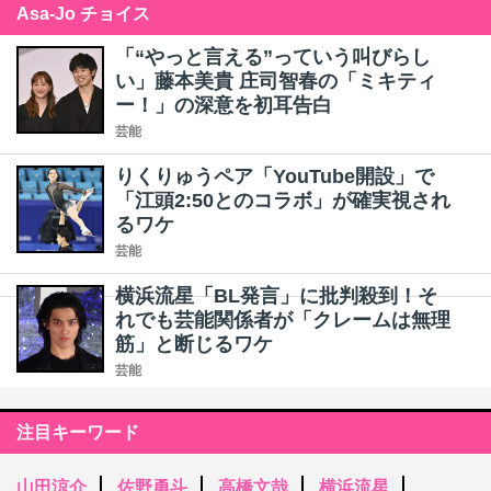
Asa-Jo チョイス
「“やっと言える”っていう叫びらし
い」藤本美貴 庄司智春の「ミキティ
ー！」の深意を初耳告白
芸能
りくりゅうペア「YouTube開設」で
「江頭2:50とのコラボ」が確実視され
るワケ
芸能
横浜流星「BL発言」に批判殺到！そ
れでも芸能関係者が「クレームは無理
筋」と断じるワケ
芸能
注目キーワード
山田涼介
佐野勇斗
高橋文哉
横浜流星