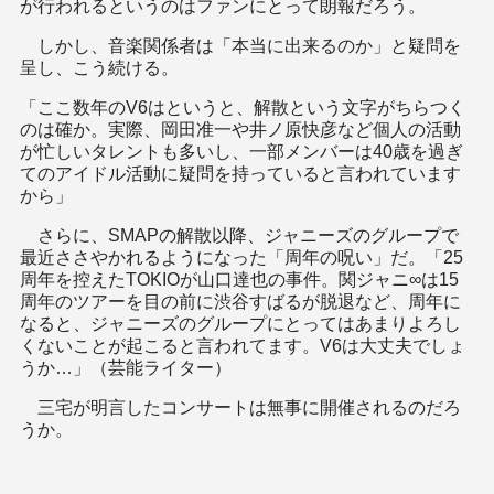
が行われるというのはファンにとって朗報だろう。
しかし、音楽関係者は「本当に出来るのか」と疑問を
呈し、こう続ける。
「ここ数年のV6はというと、解散という文字がちらつく
のは確か。実際、岡田准一や井ノ原快彦など個人の活動
が忙しいタレントも多いし、一部メンバーは40歳を過ぎ
てのアイドル活動に疑問を持っていると言われています
から」
さらに、SMAPの解散以降、ジャニーズのグループで
最近ささやかれるようになった「周年の呪い」だ。「25
周年を控えたTOKIOが山口達也の事件。関ジャニ∞は15
周年のツアーを目の前に渋谷すばるが脱退など、周年に
なると、ジャニーズのグループにとってはあまりよろし
くないことが起こると言われてます。V6は大丈夫でしょ
うか…」（芸能ライター）
三宅が明言したコンサートは無事に開催されるのだろ
うか。