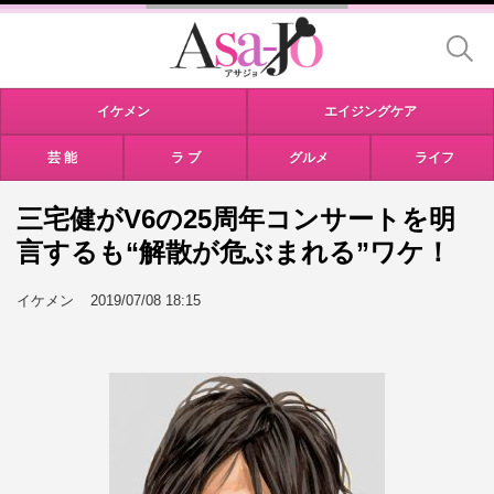
イケメン
エイジングケア
芸 能
ラ ブ
グルメ
ライフ
三宅健がV6の25周年コンサートを明
言するも“解散が危ぶまれる”ワケ！
イケメン
2019/07/08 18:15