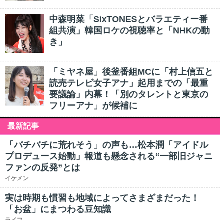
中森明菜「SixTONESとバラエティー番
組共演」韓国ロケの視聴率と「NHKの動
き」
「ミヤネ屋」後釜番組MCに「村上信五と
読売テレビ女子アナ」起用までの「最重
要議論」内幕！「別のタレントと東京の
フリーアナ」が候補に
最新記事
「バチバチに荒れそう」の声も…松本潤「アイドル
プロデュース始動」報道も懸念される“一部旧ジャニ
ファンの反発”とは
イケメン
実は時期も慣習も地域によってさまざまだった！
「お盆」にまつわる豆知識