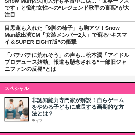
Snow Man佐久間大介も本番中に涙…「世界一ブス
です」と悩む女性への“レジェンド歌手の言葉”が大
注目
目黒蓮も入れた「9脚の椅子」も胸アツ！Snow
Man総出演CM「女装メンバー2人」で蘇る“キスマ
イ＆SUPER EIGHT版”の衝撃
「バチバチに荒れそう」の声も…松本潤「アイドル
プロデュース始動」報道も懸念される“一部旧ジャ
ニファンの反発”とは
スペシャル
非認知能力専門家が解説！自らゲーム
をやめる子どもに成長する画期的な方
法とは？
ライフ