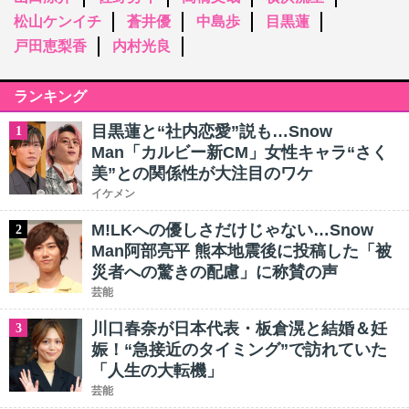
松山ケンイチ
蒼井優
中島歩
目黒蓮
戸田恵梨香
内村光良
ランキング
目黒蓮と“社内恋愛”説も…Snow
1
Man「カルビー新CM」女性キャラ“さく
美”との関係性が大注目のワケ
イケメン
M!LKへの優しさだけじゃない…Snow
2
Man阿部亮平 熊本地震後に投稿した「被
災者への驚きの配慮」に称賛の声
芸能
川口春奈が日本代表・板倉滉と結婚＆妊
3
娠！“急接近のタイミング”で訪れていた
「人生の大転機」
芸能