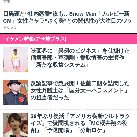
芸能
目黒蓮と“社内恋愛”説も…Snow Man「カルビー新
CM」女性キャラ“さく美”との関係性が大注目のワケ
イケメン
イケメン特集(アサ芸プラス)
映画界に「異例のビジネス」を仕掛けた
稲垣吾郎・草彅剛・香取慎吾の主演作
「新たな収益システム」
反論記事で急展開！佐藤二朗を詰問した
女性弁護士は「国分太一ハラスメント」
の担当者だった
28年ぶり復活「アメリカ横断ウルトラク
イズ」で疑問視される「MC櫻井翔の役
割」「予選開場」「分断ロケ」