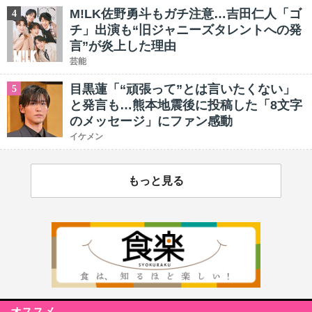
M!LK佐野勇斗もガチ注意…吉田仁人「ゴ
4
チ」出演も“旧ジャニーズタレントへの発
言”が炎上した理由
芸能
目黒蓮「“頑張って”とは言いたくない」
5
と発言も…熊本地震後に投稿した「8文字
のメッセージ」にファン感動
イケメン
もっと見る
オススメ