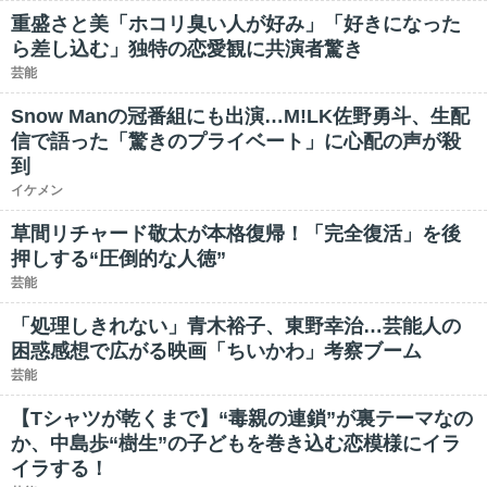
重盛さと美「ホコリ臭い人が好み」「好きになった
ら差し込む」独特の恋愛観に共演者驚き
芸能
Snow Manの冠番組にも出演…M!LK佐野勇斗、生配
信で語った「驚きのプライベート」に心配の声が殺
到
イケメン
草間リチャード敬太が本格復帰！「完全復活」を後
押しする“圧倒的な人徳”
芸能
「処理しきれない」青木裕子、東野幸治…芸能人の
困惑感想で広がる映画「ちいかわ」考察ブーム
芸能
【Tシャツが乾くまで】“毒親の連鎖”が裏テーマなの
か、中島歩“樹生”の子どもを巻き込む恋模様にイラ
イラする！