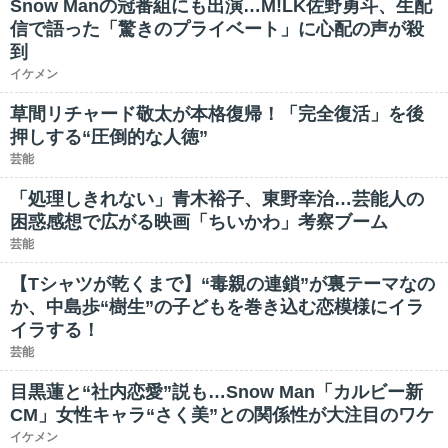
Snow Manの冠番組にも出演…M!LK佐野勇斗、生配
信で語った「驚きのプライベート」に心配の声が殺
到
イケメン
草間リチャード敬太が本格復帰！「完全復活」を後
押しする“圧倒的な人徳”
芸能
「処理しきれない」青木裕子、東野幸治…芸能人の
困惑感想で広がる映画「ちいかわ」考察ブーム
芸能
【Tシャツが乾くまで】“毒親の連鎖”が裏テーマなの
か、中島歩“樹生”の子どもを巻き込む恋模様にイラ
イラする！
芸能
目黒蓮と“社内恋愛”説も…Snow Man「カルビー新
CM」女性キャラ“さく美”との関係性が大注目のワケ
イケメン