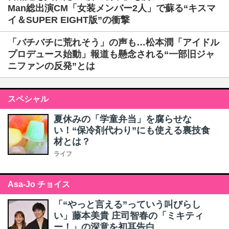
Man総出演CM「女装メンバー2人」で蘇る“キスマ
イ＆SUPER EIGHT版”の衝撃
「バチバチに荒れそう」の声も…松本潤「アイドル
プロデュース始動」報道も懸念される“一部旧ジャ
ニファンの反発”とは
スペシャル
夏休みの「学童弁当」を腐らせな
い！“保冷剤代わり”にも使える裏技食
材とは？
ライフ
Asa-Jo チョイス
「“やっと言える”っていう叫びらし
い」藤本美貴 庄司智春の「ミキティ
ー！」の深意を初耳告白