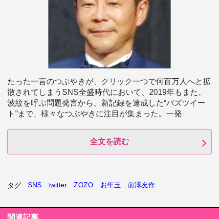
たった一言のつぶやきが、クリック一つで何百万人へと拡
散されてしまうSNS全盛時代において、2019年もまた、
波紋を呼ぶ問題発言から、新記録を達成した“バズツイー
ト”まで、様々なつぶやきに注目が集まった。一発
全文を読む
SNS
twitter
ZOZO
お年玉
前澤友作
タグ
関連記事