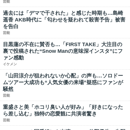
芸能
過去には「デマで干された」と感じた時期も…島崎
遥香 AKB時代に「匂わせを疑われて殺害予告」被害
を告白
芸能
目黒蓮の不在に賛否も…「FIRST TAKE」大注目の
裏で投稿された“Snow Manの意味深インスタ”にフ
ァン感動
イケメン
「山田涼介が狙われないか心配」の声も…ソロドー
ムツアー大成功も“人気女優の来場”疑惑にファンが
騒然
芸能
重盛さと美「ホコリ臭い人が好み」「好きになった
ら差し込む」独特の恋愛観に共演者驚き
芸能