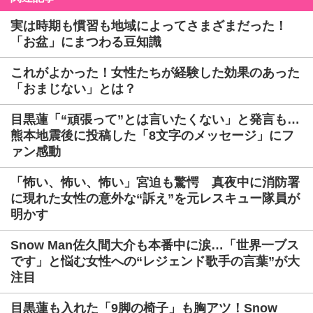
実は時期も慣習も地域によってさまざまだった！
「お盆」にまつわる豆知識
これがよかった！女性たちが経験した効果のあった
「おまじない」とは？
目黒蓮「“頑張って”とは言いたくない」と発言も…
熊本地震後に投稿した「8文字のメッセージ」にフ
ァン感動
「怖い、怖い、怖い」宮迫も驚愕 真夜中に消防署
に現れた女性の意外な“訴え”を元レスキュー隊員が
明かす
Snow Man佐久間大介も本番中に涙…「世界一ブス
です」と悩む女性への“レジェンド歌手の言葉”が大
注目
目黒蓮も入れた「9脚の椅子」も胸アツ！Snow