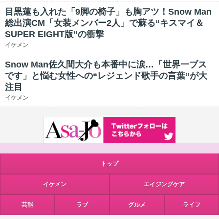
目黒蓮も入れた「9脚の椅子」も胸アツ！Snow Man
総出演CM「女装メンバー2人」で蘇る“キスマイ＆
SUPER EIGHT版”の衝撃
イケメン
Snow Man佐久間大介も本番中に涙…「世界一ブス
です」と悩む女性への“レジェンド歌手の言葉”が大
注目
イケメン
トップ
イケメン
エイジングケア
芸能
ラブ
グルメ
ライフ