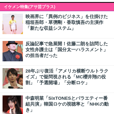
イケメン特集(アサ芸プラス)
映画界に「異例のビジネス」を仕掛けた
稲垣吾郎・草彅剛・香取慎吾の主演作
「新たな収益システム」
反論記事で急展開！佐藤二朗を詰問した
女性弁護士は「国分太一ハラスメント」
の担当者だった
28年ぶり復活「アメリカ横断ウルトラク
イズ」で疑問視される「MC櫻井翔の役
割」「予選開場」「分断ロケ」
中森明菜「SixTONESとバラエティー番
組共演」韓国ロケの視聴率と「NHKの動
き」