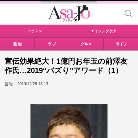
イケメン
エイジングケア
芸 能
ラ ブ
グルメ
ライフ
宣伝効果絶大！1億円お年玉の前澤友
作氏…2019“バズり”アワード（1）
芸能
2019/12/28 18:13