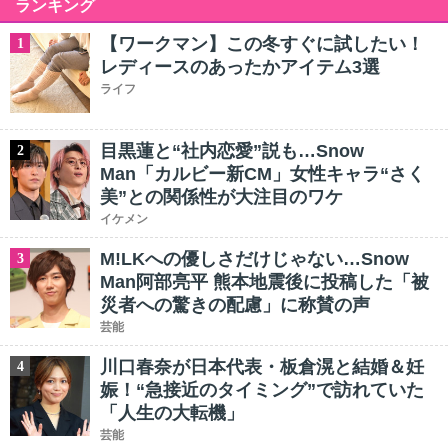
ランキング
【ワークマン】この冬すぐに試したい！
1
レディースのあったかアイテム3選
ライフ
目黒蓮と“社内恋愛”説も…Snow
2
Man「カルビー新CM」女性キャラ“さく
美”との関係性が大注目のワケ
イケメン
M!LKへの優しさだけじゃない…Snow
3
Man阿部亮平 熊本地震後に投稿した「被
災者への驚きの配慮」に称賛の声
芸能
川口春奈が日本代表・板倉滉と結婚＆妊
4
娠！“急接近のタイミング”で訪れていた
「人生の大転機」
芸能