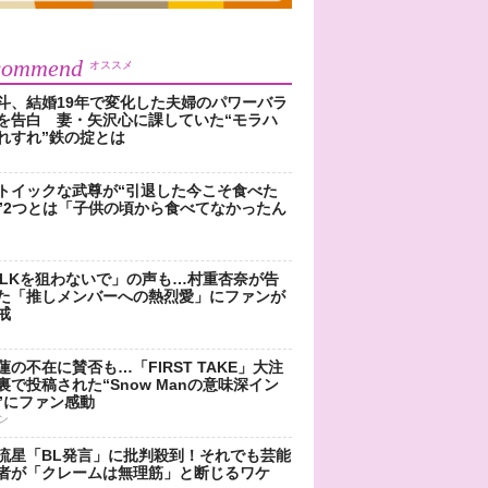
commend
オススメ
斗、結婚19年で変化した夫婦のパワーバラ
を告白 妻・矢沢心に課していた“モラハ
れすれ”鉄の掟とは
トイックな武尊が“引退した今こそ食べた
”2つとは「子供の頃から食べてなかったん
!LKを狙わないで」の声も…村重杏奈が告
た「推しメンバーへの熱烈愛」にファンが
戒
蓮の不在に賛否も…「FIRST TAKE」大注
裏で投稿された“Snow Manの意味深イン
”にファン感動
ン
流星「BL発言」に批判殺到！それでも芸能
者が「クレームは無理筋」と断じるワケ