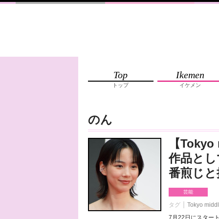
Top
Ikemen
トップ
イケメン
のん
【Tokyo
作品とし
番煎じと
芸能
タグ
Tokyo midd
7月22日にスタート