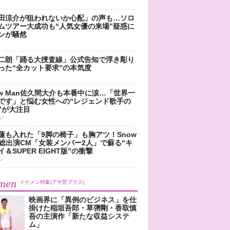
田涼介が狙われないか心配」の声も…ソロ
ムツアー大成功も“人気女優の来場”疑惑に
ンが騒然
二朗「踊る大捜査線」公式告知で浮き彫り
った“全カット要求”の本気度
ow Man佐久間大介も本番中に涙…「世界一
です」と悩む女性への“レジェンド歌手の
”が大注目
ン
蓮も入れた「9脚の椅子」も胸アツ！Snow
n総出演CM「女装メンバー2人」で蘇る“キ
＆SUPER EIGHT版”の衝撃
ン
men
イケメン特集(アサ芸プラス)
映画界に「異例のビジネス」を仕
掛けた稲垣吾郎・草彅剛・香取慎
吾の主演作「新たな収益システ
ム」