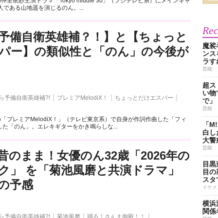
仲里依紗主演ドラマ「Tokyo middle 30」（フジテレビ系）にメインキャ
人である山地遥を演じるのん。...
Re
予備自衛英雄補？！】と【ちょっと
魔裟
パー】の類似性と「のん」の今後が
ンス
ラす
芸能
超ス
い物
ら予備自衛英雄補?!
プレミアMelodiX！
ちょっとだけエスパー
で」
芸能
の「プレミアMelodiX！」（テレビ東京系）で自身が作詞作曲した「フィ
「M
た「のん」。エレキギターをかき鳴らしな...
白し
大警
芸能
昔のまま！女優のん32歳「2026年の
目黒
ク」 を「菊池風磨と共演ドラマ」
目の
スタ
の予感
イケメ
横浜
関係
ら予備自衛英雄補?!
菊池風磨
踊る！さんま御殿！！