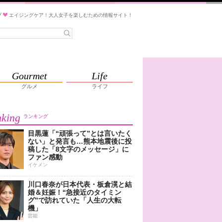
ブ
エイジングケア！大人女子を楽しむための情報サイト！
Gourmet
Life
グルメ
ライフ
king
ランキング
目黒蓮「“頑張って”とは言いたく
ない」と発言も…熊本地震後に投
稿した「8文字のメッセージ」に
ファン感動
イケメン
川口春奈が日本代表・板倉滉と結
婚＆妊娠！“急接近のタイミン
グ”で訪れていた「人生の大転
機」
芸能