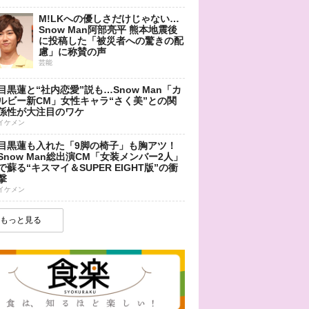
M!LKへの優しさだけじゃない…
Snow Man阿部亮平 熊本地震後
に投稿した「被災者への驚きの配
慮」に称賛の声
芸能
目黒蓮と“社内恋愛”説も…Snow Man「カ
ルビー新CM」女性キャラ“さく美”との関
係性が大注目のワケ
イケメン
目黒蓮も入れた「9脚の椅子」も胸アツ！
Snow Man総出演CM「女装メンバー2人」
で蘇る“キスマイ＆SUPER EIGHT版”の衝
撃
イケメン
もっと見る