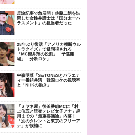
反論記事で急展開！佐藤二朗を詰
問した女性弁護士は「国分太一ハ
ラスメント」の担当者だった
28年ぶり復活「アメリカ横断ウル
トラクイズ」で疑問視される
「MC櫻井翔の役割」「予選開
場」「分断ロケ」
中森明菜「SixTONESとバラエテ
ィー番組共演」韓国ロケの視聴率
と「NHKの動き」
「ミヤネ屋」後釜番組MCに「村
上信五と読売テレビ女子アナ」起
用までの「最重要議論」内幕！
「別のタレントと東京のフリーア
ナ」が候補に