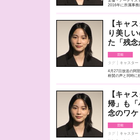
女優・アーティス
2016年に所属事
【キャス
り美しい
た「残念
芸能
タグ
キャスター
4月27日放送の阿
称賛の声と同時に残
【キャス
帰」も「
念のワケ
芸能
タグ
キャスター