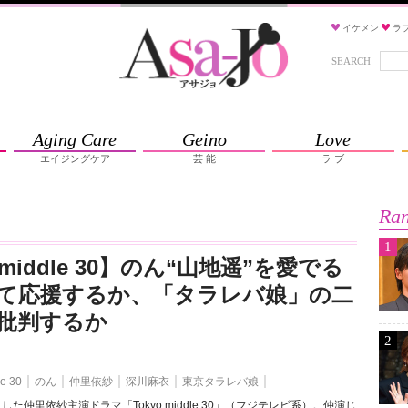
イケメン
ラ
SEARCH
Aging Care
Geino
Love
エイジングケア
芸 能
ラ ブ
Ran
1
 middle 30】のん“山地遥”を愛でる
て応援するか、「タラレバ娘」の二
批判するか
2
le 30
のん
仲里依紗
深川麻衣
東京タラレバ娘
した仲里依紗主演ドラマ「Tokyo middle 30」（フジテレビ系）。仲演じ