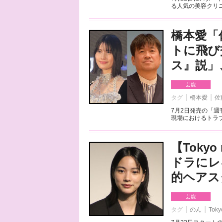
る人気の美容クリニ
橋本愛「
トに飛び
ス』説」
芸能
タグ
橋本愛
佐
7月2日発売の「
現場におけるトラブ
【Toky
ドラにレ
的ヘアス
芸能
タグ
のん
Toky