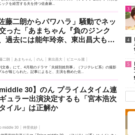
ックを経営する夫を持つ佐倉麻...
3
佐藤二朗からパワハラ」騒動でネッ
交った「あまちゃん『負のジンク
、過去には能年玲奈、東出昌大も…
4
藤二朗
あまちゃん
のん
東出昌大
ピエール瀧
5
週刊文春」にて、4月期のドラマ「夫婦別姓刑事」（フジテレビ系）の撮影
ルが報じられた。記事によると、主演を務めた佐...
o middle 30】のん プライムタイム連
ギュラー出演決定するも「宮本浩次
タイル」は正解か
o middle 30
仲里依紗