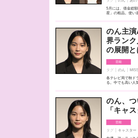
タグ
のん
あの
5月には、借金総
星」の粗品。使い道
のん主演A
界ランク
の展開と
芸能
タグ
のん
MIS
各テレビ局で秋ド
る。中でも高い人気
のん、つ
「キャス
芸能
タグ
キャスター