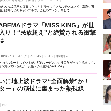
ちゃんの電電電波♪
粗品
優里
YouTube
額がついに1億円を突破したことを報告しているお笑いコンビ「霜降り明
は競馬などのギャンブルで、会社やファン、そして...
BEMAドラマ「MISS KING」が世
入り！“民放超え”と絶賛される衝撃
は
S KING/ミス・キング
ABEMA
Netflix
中村獅童
ラマがスタートしているが、配信サービスでも注目作が次々と登場してい
を誇っているのが、女優・のん主演のABEMAオ...
いに地上波ドラマ“全面解禁”か！
ター」の演技に集まった熱視線
のん