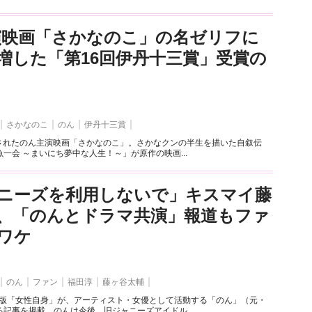
演映画「さかなのこ」の名ゼリフに
増した「第16回伊丹十三賞」受賞の
さかなのこ
のん
伊丹十三賞
開されたのん主演映画「さかなのこ」。さかなクンの半生を描いた自叙伝
一会 ～まいにち夢中な人生！～」が原作の映画...
ニーズを利用しないで」キスマイ藤
、「のんとドラマ共演」報道もファ
ワケ
のん
ファン
福田淳
藤ヶ谷太輔
EB版「女性自身」が、アーティスト・女優として活動する「のん」（元・
記事を掲載。のんは今後、旧ジャニーズアイドル...