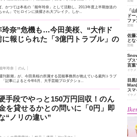
芸能
ば、かつては本名の「能年玲奈」として活動し、2013年度上半期放送の
「山
ちゃん」でヒロインに抜擢され大ブレイク。しか...
ドー
ファ
芸能
年玲奈”危機も…今田美桜、“大作ド
佐藤
前に報じられた「3億円トラブル」の
とな
芸能
Sn
ブス
言葉
能年玲奈
のん
イケメ
の「週刊新潮」が、今田美桜の所属する芸能事務所が抱えている裁判トラブ
目黒
「記事によると今年6月、大手芸能プロダクショ...
Ma
スマイ
イケメ
硬手段でやっと150万円回収！のん
金を貸せるかとの問いに「0円」即
Ike
な“ノリの違い”