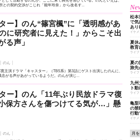
トとして活動するのんが、ここに来て脚光を浴びている。のんといえば、
務所との契約交渉がこじれ「能年玲奈」から改名す...
New
松本
ター】のん“篠宮楓”に「透明感があ
で気に
あり
のに研究者に見えた！」からこそ出
イケメ
がる声」
夏休
教育
ライフ
夏の
のん
旅先
部寛主演ドラマ「キャスター」（TBS系）第3話にゲスト出演したのんに、
ライフ
念がる声があがっているようだ。のんが演じ...
九州
ト動
ター】のん「11年ぶり民放ドラマ復
ライフ
小保方さんを傷つけてる気が…」懸
亀梨
の禁
行動
イケメ
のん