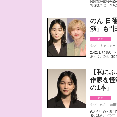
阿部寛が主演を務め
均視聴率は10.9％
のん 日
演」も“
芸能
タグ
キャスター
2月28日配信の「
系）に、のん（能年
【私にふ
作家を怪
の1本」
芸能
タグ
のん
前田
のんが、めっぽう
名小説を、ドラマ「