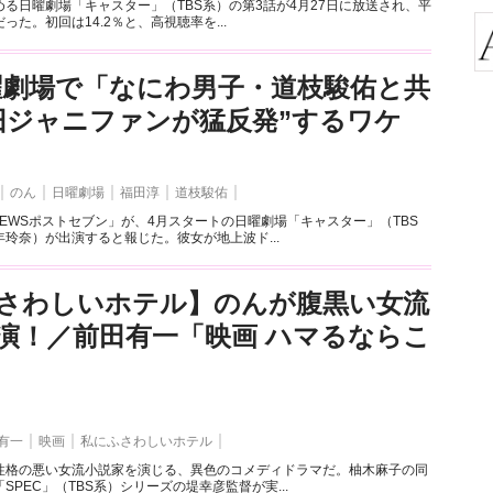
る日曜劇場「キャスター」（TBS系）の第3話が4月27日に放送され、平
だった。初回は14.2％と、高視聴率を...
曜劇場で「なにわ男子・道枝駿佑と共
旧ジャニファンが猛反発”するワケ
のん
日曜劇場
福田淳
道枝駿佑
NEWSポストセブン」が、4月スタートの日曜劇場「キャスター」（TBS
玲奈）が出演すると報じた。彼女が地上波ド...
さわしいホテル】のんが腹黒い女流
演！／前田有一「映画 ハマるならこ
有一
映画
私にふさわしいホテル
性格の悪い女流小説家を演じる、異色のコメディドラマだ。柚木麻子の同
SPEC」（TBS系）シリーズの堤幸彦監督が実...