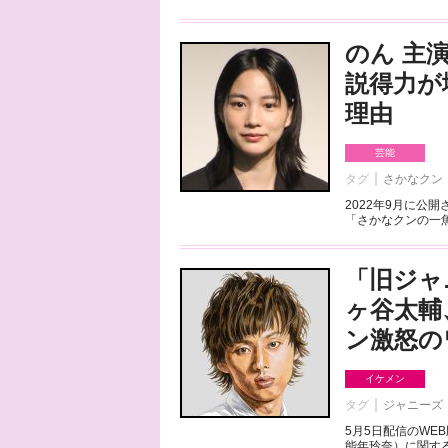
のん 主
説得力が
理由
芸能
タグ
さかなクン
2022年9月に公
「さかなクンの一魚
「旧ジャ
ヶ谷太輔
ン激怒の
イケメン
タグ
ジャニーズ
5月5日配信のW
能年玲奈）に関する