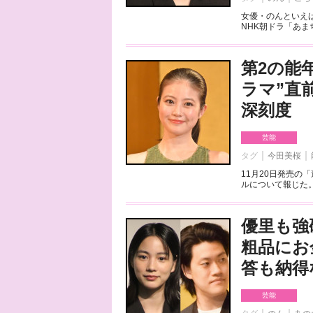
女優・のんといえ
NHK朝ドラ「あま
第2の能
ラマ”直
深刻度
芸能
タグ
今田美桜
11月20日発売
ルについて報じた。
優里も強
粗品にお
答も納得
芸能