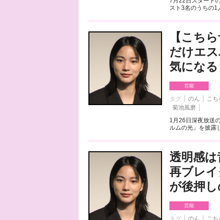
7月22日スタートの
スト3名のうちの1
【こちら
だけエス
気になる
芸能
タグ
のん
こち
菊池風磨
1月26日深夜放送
ルムの光」を披露し
透明感は
再ブレイ
が後押し
芸能
タグ
のん
こち