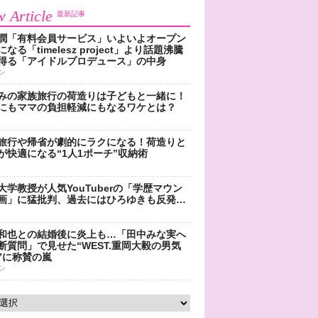
 Article
最新記事
潤「有料会員サービス」いよいよオープン
なる「timelesz project」より話題沸騰
得る「アイドルプロデュース」の中身
ン
みの家族旅行の荷造りは子どもと一緒に！
にもママの負担軽減にもなるワケとは？
旅行や帰省が劇的にラクになる！荷造りと
が快適になる“1人1ポーチ”収納術
大学教授が人気YouTuberの「学歴マウン
画」に猛批判、過去にはひろゆきも反発…
和也との結婚後に炎上も…「田中みな実へ
断質問」で見せた“WEST.重岡大毅の男気
”に称賛の嵐
ン