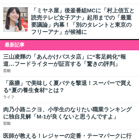
「ミヤネ屋」後釜番組MCに「村上信五と
読売テレビ女子アナ」起用までの「最重
要議論」内幕！「別のタレントと東京の
フリーアナ」が候補に
最新記事
三山凌輝の「あんかけパスタ店」に“客足鈍化”報
道…フードライターが証言する「驚きの評判」
芸能
「薬膳」で美味しく夏バテを撃退！スーパーで買え
る“夏の養生食材”とは？
ライフ
肉乃小路ニクヨ、小学生のなりたい職業ランキング
に独自見解「M-1が良くないと思うんですよ」
芸能
医師が教える！レジャーの定番・テーマパークに行