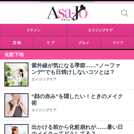
イケメン
エイジングケア
芸 能
ラ ブ
グルメ
ライフ
化粧下地
紫外線が気になる季節……“ノーファ
ンデ”でも日焼けしないコツとは？
エイジングケア
“顔の赤み”を隠したい！ときのメイク
術
エイジングケア
出かける前から化粧崩れが……暑い日
のメイクってどうしてる？