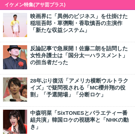
イケメン特集(アサ芸プラス)
映画界に「異例のビジネス」を仕掛けた
稲垣吾郎・草彅剛・香取慎吾の主演作
「新たな収益システム」
反論記事で急展開！佐藤二朗を詰問した
女性弁護士は「国分太一ハラスメント」
の担当者だった
28年ぶり復活「アメリカ横断ウルトラク
イズ」で疑問視される「MC櫻井翔の役
割」「予選開場」「分断ロケ」
中森明菜「SixTONESとバラエティー番
組共演」韓国ロケの視聴率と「NHKの動
き」