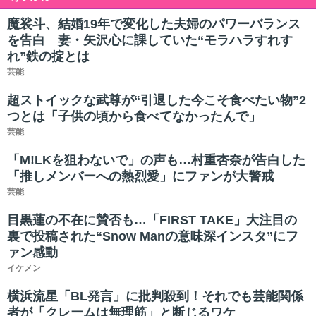
魔裟斗、結婚19年で変化した夫婦のパワーバランス
を告白 妻・矢沢心に課していた“モラハラすれす
れ”鉄の掟とは
芸能
超ストイックな武尊が“引退した今こそ食べたい物”2
つとは「子供の頃から食べてなかったんで」
芸能
「M!LKを狙わないで」の声も…村重杏奈が告白した
「推しメンバーへの熱烈愛」にファンが大警戒
芸能
目黒蓮の不在に賛否も…「FIRST TAKE」大注目の
裏で投稿された“Snow Manの意味深インスタ”にフ
ァン感動
イケメン
横浜流星「BL発言」に批判殺到！それでも芸能関係
者が「クレームは無理筋」と断じるワケ