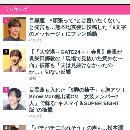
ランキング
目黒蓮「“頑張って”とは言いたくない」
1
と発言も…熊本地震後に投稿した「8文字
のメッセージ」にファン感動
イケメン
【「大空港～GATE24～」会見】趣里が
2
眞栄田郷敦の「現場で見抜いた意外な一
面」披露も「夫は見抜けなかったの
か…」切ない反響
芸能
目黒蓮も入れた「9脚の椅子」も胸アツ！
3
Snow Man総出演CM「女装メンバー2
人」で蘇る“キスマイ＆SUPER EIGHT
版”の衝撃
イケメン
「バチバチに荒れそう」の声も…松本潤
4