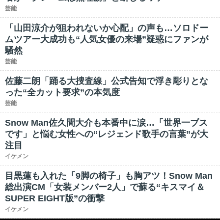
芸能
「山田涼介が狙われないか心配」の声も…ソロドー
ムツアー大成功も“人気女優の来場”疑惑にファンが
騒然
芸能
佐藤二朗「踊る大捜査線」公式告知で浮き彫りとな
った“全カット要求”の本気度
芸能
Snow Man佐久間大介も本番中に涙…「世界一ブス
です」と悩む女性への“レジェンド歌手の言葉”が大
注目
イケメン
目黒蓮も入れた「9脚の椅子」も胸アツ！Snow Man
総出演CM「女装メンバー2人」で蘇る“キスマイ＆
SUPER EIGHT版”の衝撃
イケメン