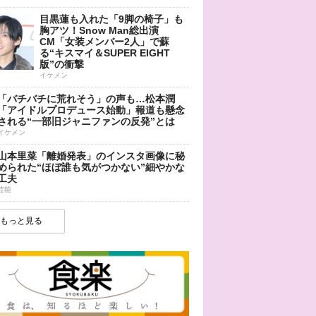
目黒蓮も入れた「9脚の椅子」も
胸アツ！Snow Man総出演
CM「女装メンバー2人」で蘇
る“キスマイ＆SUPER EIGHT
版”の衝撃
イケメン
「バチバチに荒れそう」の声も…松本潤
「アイドルプロデュース始動」報道も懸念
される“一部旧ジャニファンの反発”とは
イケメン
山本里菜「離婚発表」のインスタ画像に秘
められた“ほぼ誰も気がつかない”細やかな
工夫
芸能
もっと見る