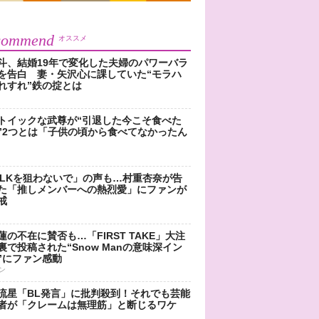
commend
オススメ
斗、結婚19年で変化した夫婦のパワーバラ
を告白 妻・矢沢心に課していた“モラハ
れすれ”鉄の掟とは
トイックな武尊が“引退した今こそ食べた
”2つとは「子供の頃から食べてなかったん
!LKを狙わないで」の声も…村重杏奈が告
た「推しメンバーへの熱烈愛」にファンが
戒
蓮の不在に賛否も…「FIRST TAKE」大注
裏で投稿された“Snow Manの意味深イン
”にファン感動
ン
流星「BL発言」に批判殺到！それでも芸能
者が「クレームは無理筋」と断じるワケ