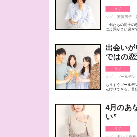
ラブ
タグ
安藤房子
「似たもの同士の
に歩調が合い過ぎて
出会いが
ではの恋
ラブ
タグ
ゴールデン
もうすぐゴールデ
んびりできる、普段
4月のあ
い”
ラブ
タグ
占い
安藤