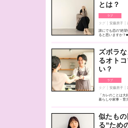
とは？
ラブ
タグ
安藤房子
誰にでも恋の“絶
ると思いますか？■
ズボラな
るオトコ
い？
ラブ
タグ
安藤房子
「カレのことは大
暮らしや家事・育児
似たもの
る”ため