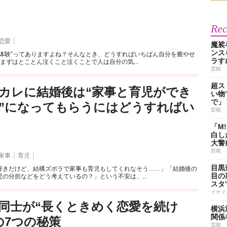
Re
恋愛
魔裟
ンス
望体験”ってありますよね？そんなとき、どうすればいちばん自分を癒やせ
ラす
まずはとことん泣くこと泣くことで人は自分の気...
芸能
超ス
カレに結婚後は“家事と育児ができ
い物
で」
”になってもらうにはどうすればい
芸能
「M
白し
大警
芸能
家事
育児
目黒
好きだけど、結構ズボラで家事も育児もしてくれなそう……」「結婚後の
目の
の分担などをどう考えているの？」という不安は、...
スタ
イケメ
同士が“長くときめく恋愛を続け
横浜
関係
の7つの秘策
芸能