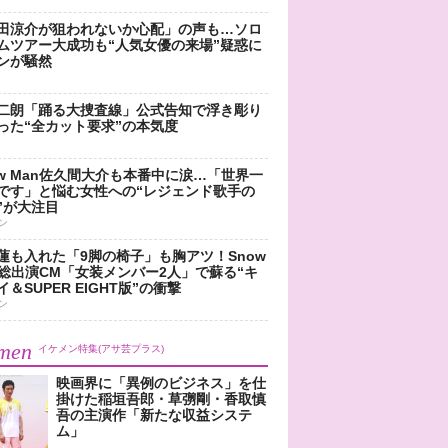
田涼介が狙われないか心配」の声も…ソロ
ムツアー大成功も“人気女優の来場”疑惑に
ンが騒然
二朗「踊る大捜査線」公式告知で浮き彫り
った“全カット要求”の本気度
ow Man佐久間大介も本番中に涙…「世界一
です」と悩む女性への“レジェンド歌手の
”が大注目
ン
蓮も入れた「9脚の椅子」も胸アツ！Snow
n総出演CM「女装メンバー2人」で蘇る“キ
＆SUPER EIGHT版”の衝撃
ン
men
イケメン特集(アサ芸プラス)
映画界に「異例のビジネス」を仕
掛けた稲垣吾郎・草彅剛・香取慎
吾の主演作「新たな収益システ
ム」