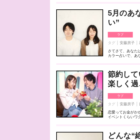
5月のあ
い”
ラブ
タグ
安藤房子
さてさて、あなた
カラー占いで、あな
節約して
楽しく過
ラブ
タグ
安藤房子
恋愛ってお金がか
イベントくらいワク
どんな“