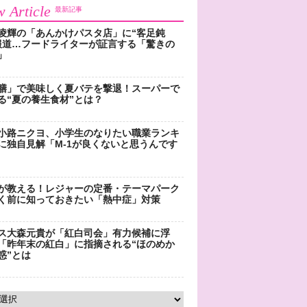
 Article
最新記事
凌輝の「あんかけパスタ店」に“客足鈍
報道…フードライターが証言する「驚きの
」
膳」で美味しく夏バテを撃退！スーパーで
る“夏の養生食材”とは？
小路ニクヨ、小学生のなりたい職業ランキ
に独自見解「M-1が良くないと思うんです
が教える！レジャーの定番・テーマパーク
く前に知っておきたい「熱中症」対策
ス大森元貴が「紅白司会」有力候補に浮
「昨年末の紅白」に指摘される“ほのめか
惑”とは