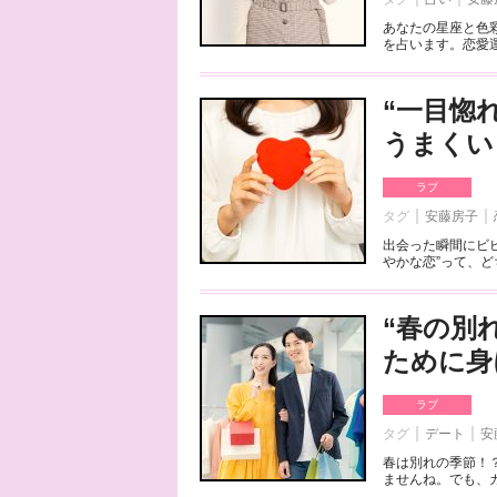
あなたの星座と色
を占います。恋愛運
“一目惚
うまくい
ラブ
タグ
安藤房子
出会った瞬間にビビ
やかな恋”って、ど
“春の別
ために身
ラブ
タグ
デート
安
春は別れの季節！
ませんね。でも、カ