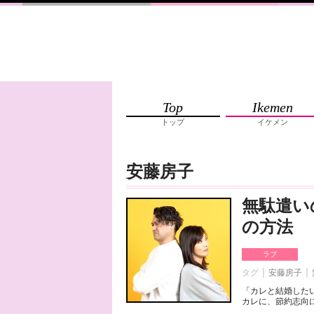
Top
Ikemen
トップ
イケメン
安藤房子
無駄遣い
の方法
ラブ
タグ
安藤房子
「カレと結婚した
カレに、節約志向に