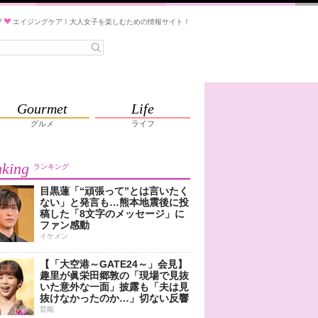
ブ
エイジングケア！大人女子を楽しむための情報サイト！
Gourmet
Life
グルメ
ライフ
king
ランキング
目黒蓮「“頑張って”とは言いたく
ない」と発言も…熊本地震後に投
稿した「8文字のメッセージ」に
ファン感動
イケメン
【「大空港～GATE24～」会見】
趣里が眞栄田郷敦の「現場で見抜
いた意外な一面」披露も「夫は見
抜けなかったのか…」切ない反響
芸能