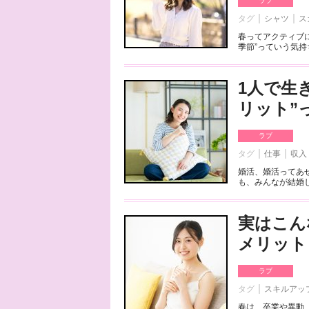
ラブ
タグ
シャツ
ス
春ってアクティブ
季節”っていう気持
1人で生
リット”
ラブ
タグ
仕事
収入
婚活、婚活ってあ
も、みんなが結婚し
実はこん
メリット
ラブ
タグ
スキルアッ
春は、卒業や異動