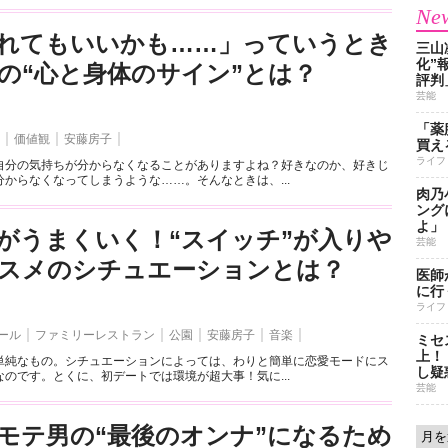
New
れてもいいかも……」っていうとき
三山
化”
の“心と身体のサイン”とは？
評判
芸能
「薬
価値観
安藤房子
買え
ライフ
自分の気持ちが分からなくなることがありますよね？好きなのか、好きじ
からなくなってしまうような……。そんなときは、...
肉乃
ング
よ」
がうまくいく！“スイッチ”が入りや
芸能
スメのシチュエーションとは？
医師
に行
ライフ
ール
ファミリーレストラン
公園
安藤房子
音楽
ミセ
上！
単純なもの。シチュエーションによっては、わりと簡単に恋愛モードにス
し疑
のです。とくに、初デートでは環境が超大事！気に...
芸能
モテ男の“最後のオンナ”になるため