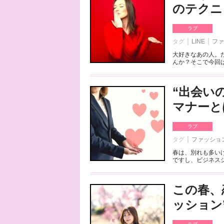
のテクニ
ラブ
タグ
LINE
ファ
大好きなあの人。
んか？そこで今回は
“出会い
マナーと
ラブ
タグ
ファッショ
春は、別れも多い
ですし、ビジネスシ
この春、
ッション