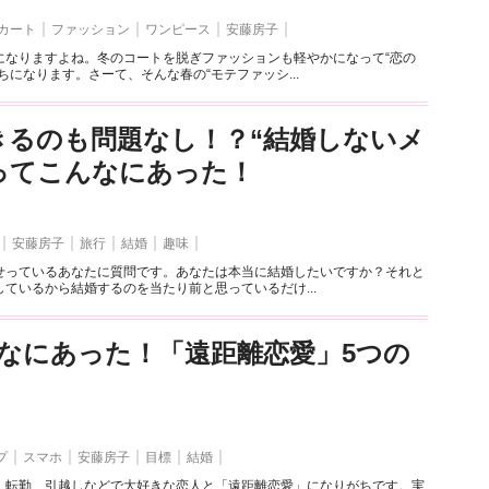
カート
ファッション
ワンピース
安藤房子
になりますよね。冬のコートを脱ぎファッションも軽やかになって“恋の
ちになります。さーて、そんな春の“モテファッシ...
きるのも問題なし！？“結婚しないメ
ってこんなにあった！
安藤房子
旅行
結婚
趣味
せっているあなたに質問です。あなたは本当に結婚したいですか？それと
ているから結婚するのを当たり前と思っているだけ...
なにあった！「遠距離恋愛」5つの
プ
スマホ
安藤房子
目標
結婚
、転勤、引越しなどで大好きな恋人と「遠距離恋愛」になりがちです。実