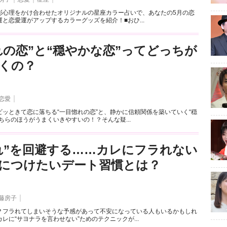
彩心理をかけ合わせたオリジナルの星座カラー占いで、あなたの5月の恋
と恋愛運がアップするカラーグッズを紹介！■おひ...
れの恋”と“穏やかな恋”ってどっちが
くの？
恋愛
ッときて恋に落ちる“一目惚れの恋”と、静かに信頼関係を築いていく“穏
ちらのほうがうまくいきやすいの！？そんな疑...
れ”を回避する……カレにフラれない
につけたいデート習慣とは？
藤房子
？フラれてしまいそうな予感があって不安になっている人もいるかもしれ
レに“サヨナラを言わせない”ためのテクニックが...