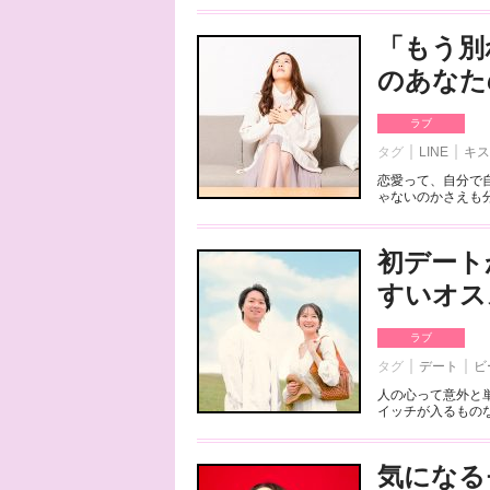
「もう別
のあなた
ラブ
タグ
LINE
キス
恋愛って、自分で
ゃないのかさえも分
初デート
すいオス
ラブ
タグ
デート
ビ
人の心って意外と
イッチが入るものな
気になる