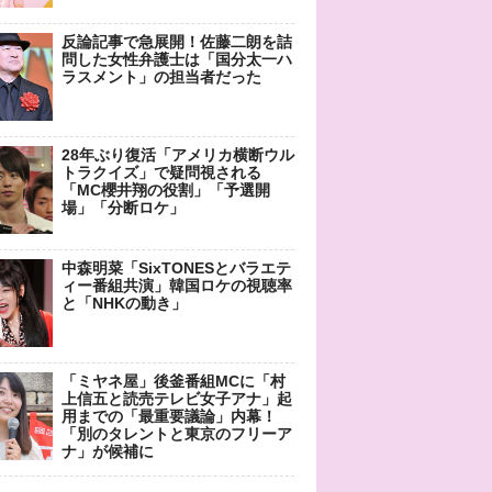
反論記事で急展開！佐藤二朗を詰
問した女性弁護士は「国分太一ハ
ラスメント」の担当者だった
28年ぶり復活「アメリカ横断ウル
トラクイズ」で疑問視される
「MC櫻井翔の役割」「予選開
場」「分断ロケ」
中森明菜「SixTONESとバラエテ
ィー番組共演」韓国ロケの視聴率
と「NHKの動き」
「ミヤネ屋」後釜番組MCに「村
上信五と読売テレビ女子アナ」起
用までの「最重要議論」内幕！
「別のタレントと東京のフリーア
ナ」が候補に