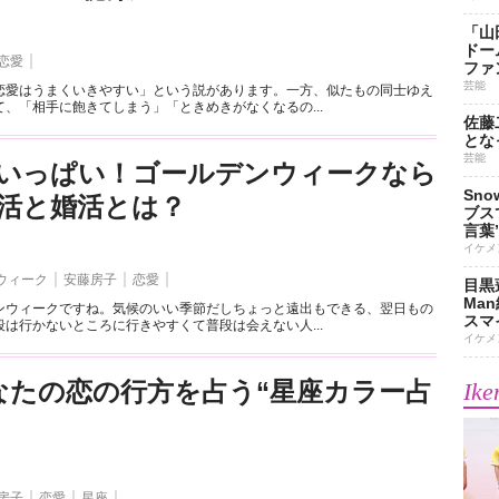
「山
ドー
恋愛
ファ
芸能
恋愛はうまくいきやすい」という説があります。一方、似たもの同士ゆえ
、「相手に飽きてしまう」「ときめきがなくなるの...
佐藤
とな
芸能
いっぱい！ゴールデンウィークなら
Sn
活と婚活とは？
ブス
言葉
イケメ
ウィーク
安藤房子
恋愛
目黒
Ma
ンウィークですね。気候のいい季節だしちょっと遠出もできる、翌日もの
スマイ
は行かないところに行きやすくて普段は会えない人...
イケメ
なたの恋の行方を占う“星座カラー占
Ike
房子
恋愛
星座