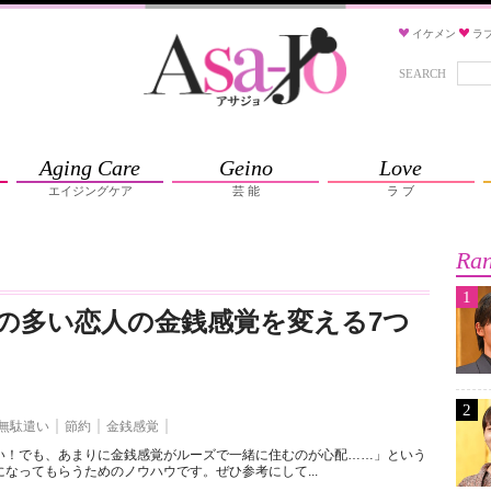
イケメン
ラ
SEARCH
Aging Care
Geino
Love
エイジングケア
芸 能
ラ ブ
Ran
1
の多い恋人の金銭感覚を変える7つ
2
無駄遣い
節約
金銭感覚
い！でも、あまりに金銭感覚がルーズで一緒に住むのが心配……」という
なってもらうためのノウハウです。ぜひ参考にして...