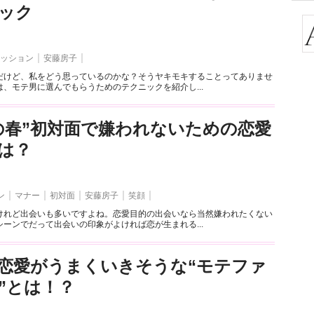
ック
ッション
安藤房子
だけど、私をどう思っているのかな？そうヤキモキすることってありませ
、モテ男に選んでもらうためのテクニックを紹介し...
の春”初対面で嫌われないための恋愛
は？
ン
マナー
初対面
安藤房子
笑顔
けれど出会いも多いですよね。恋愛目的の出会いなら当然嫌われたくない
ーンでだって出会いの印象がよければ恋が生まれる...
恋愛がうまくいきそうな“モテファ
”とは！？