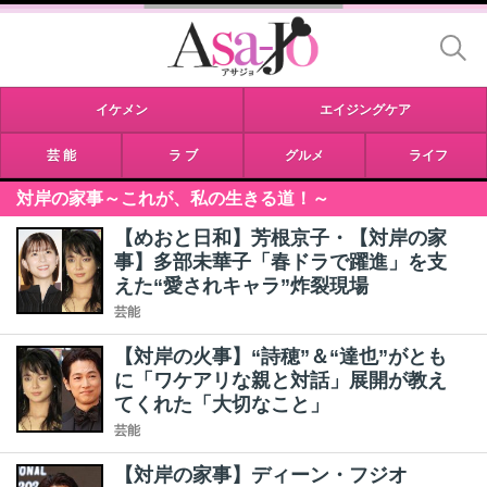
イケメン
エイジングケア
芸 能
ラ ブ
グルメ
ライフ
対岸の家事～これが、私の生きる道！～
【めおと日和】芳根京子・【対岸の家
事】多部未華子「春ドラで躍進」を支
えた“愛されキャラ”炸裂現場
芸能
【対岸の火事】“詩穂”＆“達也”がとも
に「ワケアリな親と対話」展開が教え
てくれた「大切なこと」
芸能
【対岸の家事】ディーン・フジオ