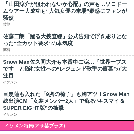
「山田涼介が狙われないか心配」の声も…ソロドー
ムツアー大成功も“人気女優の来場”疑惑にファンが
騒然
芸能
佐藤二朗「踊る大捜査線」公式告知で浮き彫りとな
った“全カット要求”の本気度
芸能
Snow Man佐久間大介も本番中に涙…「世界一ブス
です」と悩む女性への“レジェンド歌手の言葉”が大
注目
イケメン
目黒蓮も入れた「9脚の椅子」も胸アツ！Snow Man
総出演CM「女装メンバー2人」で蘇る“キスマイ＆
SUPER EIGHT版”の衝撃
イケメン
イケメン特集(アサ芸プラス)