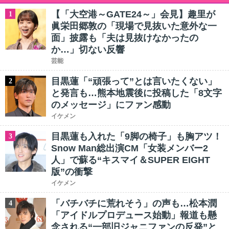
【「大空港～GATE24～」会見】趣里が
1
眞栄田郷敦の「現場で見抜いた意外な一
面」披露も「夫は見抜けなかったの
か…」切ない反響
芸能
目黒蓮「“頑張って”とは言いたくない」
2
と発言も…熊本地震後に投稿した「8文字
のメッセージ」にファン感動
イケメン
目黒蓮も入れた「9脚の椅子」も胸アツ！
3
Snow Man総出演CM「女装メンバー2
人」で蘇る“キスマイ＆SUPER EIGHT
版”の衝撃
イケメン
「バチバチに荒れそう」の声も…松本潤
4
「アイドルプロデュース始動」報道も懸
念される“一部旧ジャニファンの反発”と