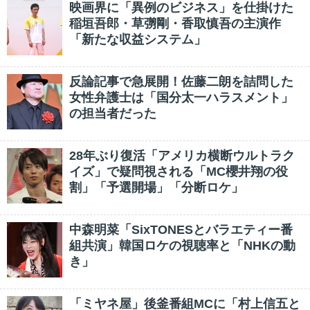
映画界に「異例のビジネス」を仕掛けた
稲垣吾郎・草彅剛・香取慎吾の主演作
「新たな収益システム」
反論記事で急展開！佐藤二朗を詰問した
女性弁護士は「国分太一ハラスメント」
の担当者だった
28年ぶり復活「アメリカ横断ウルトラク
イズ」で疑問視される「MC櫻井翔の役
割」「予選開場」「分断ロケ」
中森明菜「SixTONESとバラエティー番
組共演」韓国ロケの視聴率と「NHKの動
き」
「ミヤネ屋」後釜番組MCに「村上信五と