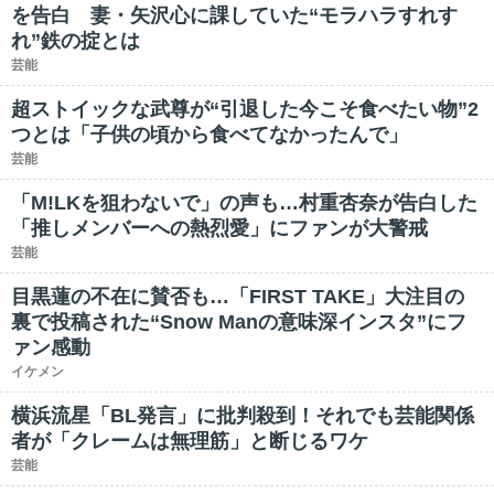
を告白 妻・矢沢心に課していた“モラハラすれす
れ”鉄の掟とは
芸能
超ストイックな武尊が“引退した今こそ食べたい物”2
つとは「子供の頃から食べてなかったんで」
芸能
「M!LKを狙わないで」の声も…村重杏奈が告白した
「推しメンバーへの熱烈愛」にファンが大警戒
芸能
目黒蓮の不在に賛否も…「FIRST TAKE」大注目の
裏で投稿された“Snow Manの意味深インスタ”にフ
ァン感動
イケメン
横浜流星「BL発言」に批判殺到！それでも芸能関係
者が「クレームは無理筋」と断じるワケ
芸能