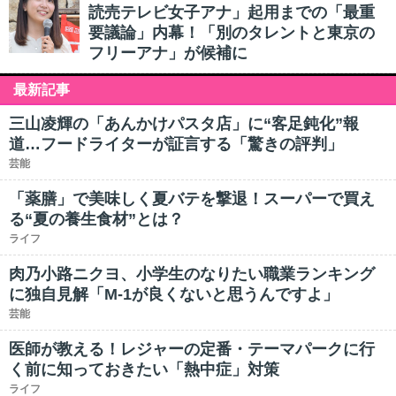
読売テレビ女子アナ」起用までの「最重
要議論」内幕！「別のタレントと東京の
フリーアナ」が候補に
最新記事
三山凌輝の「あんかけパスタ店」に“客足鈍化”報
道…フードライターが証言する「驚きの評判」
芸能
「薬膳」で美味しく夏バテを撃退！スーパーで買え
る“夏の養生食材”とは？
ライフ
肉乃小路ニクヨ、小学生のなりたい職業ランキング
に独自見解「M-1が良くないと思うんですよ」
芸能
医師が教える！レジャーの定番・テーマパークに行
く前に知っておきたい「熱中症」対策
ライフ