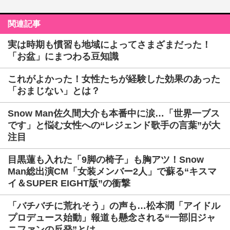
関連記事
実は時期も慣習も地域によってさまざまだった！
「お盆」にまつわる豆知識
これがよかった！女性たちが経験した効果のあった
「おまじない」とは？
Snow Man佐久間大介も本番中に涙…「世界一ブス
です」と悩む女性への“レジェンド歌手の言葉”が大
注目
目黒蓮も入れた「9脚の椅子」も胸アツ！Snow
Man総出演CM「女装メンバー2人」で蘇る“キスマ
イ＆SUPER EIGHT版”の衝撃
「バチバチに荒れそう」の声も…松本潤「アイドル
プロデュース始動」報道も懸念される“一部旧ジャ
ニファンの反発”とは