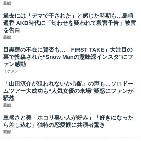
芸能
過去には「デマで干された」と感じた時期も…島崎
遥香 AKB時代に「匂わせを疑われて殺害予告」被害
を告白
芸能
目黒蓮の不在に賛否も…「FIRST TAKE」大注目の
裏で投稿された“Snow Manの意味深インスタ”にフ
ァン感動
イケメン
「山田涼介が狙われないか心配」の声も…ソロドー
ムツアー大成功も“人気女優の来場”疑惑にファンが
騒然
芸能
重盛さと美「ホコリ臭い人が好み」「好きになった
ら差し込む」独特の恋愛観に共演者驚き
芸能