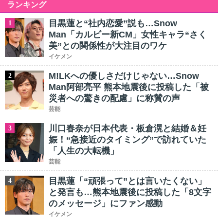
ランキング
目黒蓮と“社内恋愛”説も…Snow
1
Man「カルビー新CM」女性キャラ“さく
美”との関係性が大注目のワケ
イケメン
M!LKへの優しさだけじゃない…Snow
2
Man阿部亮平 熊本地震後に投稿した「被
災者への驚きの配慮」に称賛の声
芸能
川口春奈が日本代表・板倉滉と結婚＆妊
3
娠！“急接近のタイミング”で訪れていた
「人生の大転機」
芸能
目黒蓮「“頑張って”とは言いたくない」
4
と発言も…熊本地震後に投稿した「8文字
のメッセージ」にファン感動
イケメン