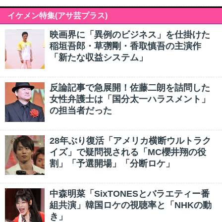
イケメン特集(アサ芸プラス)
映画界に「異例のビジネス」を仕掛けた
稲垣吾郎・草彅剛・香取慎吾の主演作
「新たな収益システム」
反論記事で急展開！佐藤二朗を詰問した
女性弁護士は「国分太一ハラスメント」
の担当者だった
28年ぶり復活「アメリカ横断ウルトラク
イズ」で疑問視される「MC櫻井翔の役
割」「予選開場」「分断ロケ」
中森明菜「SixTONESとバラエティー番
組共演」韓国ロケの視聴率と「NHKの動
き」