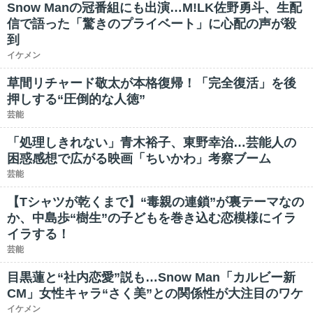
Snow Manの冠番組にも出演…M!LK佐野勇斗、生配
信で語った「驚きのプライベート」に心配の声が殺
到
イケメン
草間リチャード敬太が本格復帰！「完全復活」を後
押しする“圧倒的な人徳”
芸能
「処理しきれない」青木裕子、東野幸治…芸能人の
困惑感想で広がる映画「ちいかわ」考察ブーム
芸能
【Tシャツが乾くまで】“毒親の連鎖”が裏テーマなの
か、中島歩“樹生”の子どもを巻き込む恋模様にイラ
イラする！
芸能
目黒蓮と“社内恋愛”説も…Snow Man「カルビー新
CM」女性キャラ“さく美”との関係性が大注目のワケ
イケメン