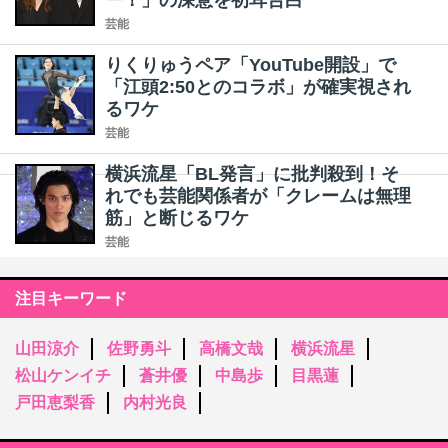
ー！」の深意を初耳告白
芸能
りくりゅうペア「YouTube開設」で
「江頭2:50とのコラボ」が確実視され
るワケ
芸能
横浜流星「BL発言」に批判殺到！そ
れでも芸能関係者が「クレームは無理
筋」と断じるワケ
芸能
注目キーワード
山田涼介
佐野勇斗
高橋文哉
横浜流星
松山ケンイチ
蒼井優
中島歩
目黒蓮
戸田恵梨香
内村光良