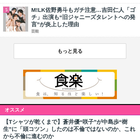
M!LK佐野勇斗もガチ注意…吉田仁人「ゴ
5
チ」出演も“旧ジャニーズタレントへの発
言”が炎上した理由
芸能
もっと見る
オススメ
【Tシャツが乾くまで】蒼井優“咲子”が中島歩“樹
生”に「頭コツン」したのは不倫ではないのか、これ
から不倫に進むのか