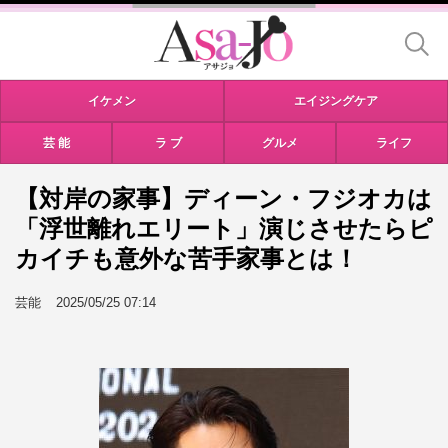
イケメン
エイジングケア
芸 能
ラ ブ
グルメ
ライフ
【対岸の家事】ディーン・フジオカは
「浮世離れエリート」演じさせたらピ
カイチも意外な苦手家事とは！
芸能
2025/05/25 07:14