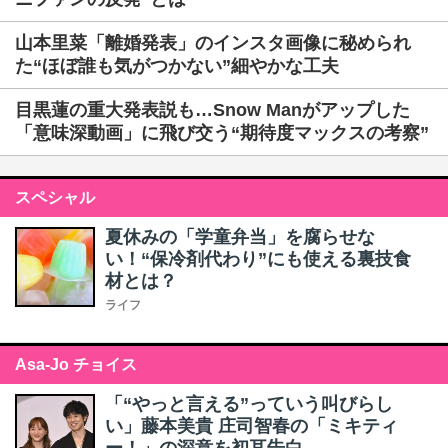
山本里菜「離婚発表」のインスタ画像に秘められ
た“ほぼ誰も気がつかない”細やかな工夫
目黒蓮の重大発表説も…Snow Manがアップした
「意味深動画」に飛び交う“期待度マックスの考察”
スペシャル
夏休みの「学童弁当」を腐らせな
い！“保冷剤代わり”にも使える裏技食
材とは？
ライフ
Asa-Jo チョイス
「“やっと言える”っていう叫びらし
い」藤本美貴 庄司智春の「ミキティ