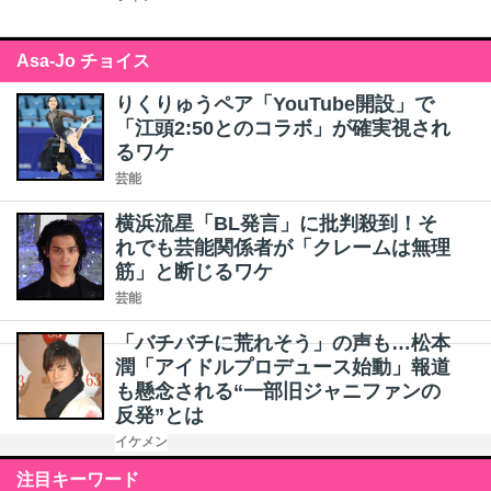
Asa-Jo チョイス
りくりゅうペア「YouTube開設」で
「江頭2:50とのコラボ」が確実視され
るワケ
芸能
横浜流星「BL発言」に批判殺到！そ
れでも芸能関係者が「クレームは無理
筋」と断じるワケ
芸能
「バチバチに荒れそう」の声も…松本
潤「アイドルプロデュース始動」報道
も懸念される“一部旧ジャニファンの
反発”とは
イケメン
注目キーワード