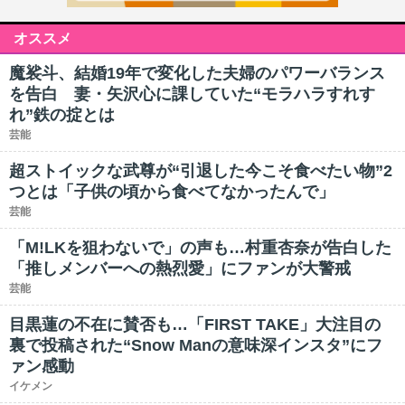
オススメ
魔裟斗、結婚19年で変化した夫婦のパワーバランス
を告白 妻・矢沢心に課していた“モラハラすれす
れ”鉄の掟とは
芸能
超ストイックな武尊が“引退した今こそ食べたい物”2
つとは「子供の頃から食べてなかったんで」
芸能
「M!LKを狙わないで」の声も…村重杏奈が告白した
「推しメンバーへの熱烈愛」にファンが大警戒
芸能
目黒蓮の不在に賛否も…「FIRST TAKE」大注目の
裏で投稿された“Snow Manの意味深インスタ”にフ
ァン感動
イケメン