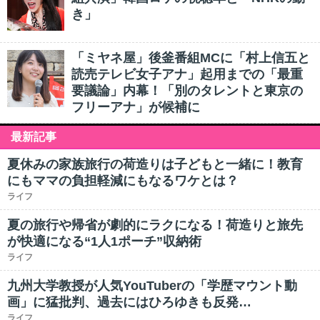
き」
「ミヤネ屋」後釜番組MCに「村上信五と
読売テレビ女子アナ」起用までの「最重
要議論」内幕！「別のタレントと東京の
フリーアナ」が候補に
最新記事
夏休みの家族旅行の荷造りは子どもと一緒に！教育
にもママの負担軽減にもなるワケとは？
ライフ
夏の旅行や帰省が劇的にラクになる！荷造りと旅先
が快適になる“1人1ポーチ”収納術
ライフ
九州大学教授が人気YouTuberの「学歴マウント動
画」に猛批判、過去にはひろゆきも反発…
ライフ