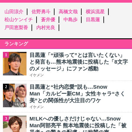
山田涼介
佐野勇斗
高橋文哉
横浜流星
松山ケンイチ
蒼井優
中島歩
目黒蓮
戸田恵梨香
内村光良
ランキング
目黒蓮「“頑張って”とは言いたくない」
1
と発言も…熊本地震後に投稿した「8文字
のメッセージ」にファン感動
イケメン
目黒蓮と“社内恋愛”説も…Snow
2
Man「カルビー新CM」女性キャラ“さく
美”との関係性が大注目のワケ
イケメン
M!LKへの優しさだけじゃない…Snow
3
Man阿部亮平 熊本地震後に投稿した「被