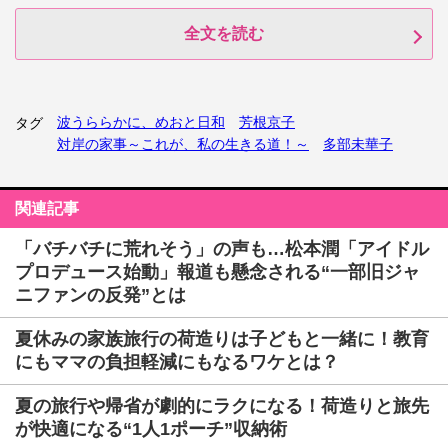
全文を読む
波うららかに、めおと日和
芳根京子
タグ
対岸の家事～これが、私の生きる道！～
多部未華子
関連記事
「バチバチに荒れそう」の声も…松本潤「アイドル
プロデュース始動」報道も懸念される“一部旧ジャ
ニファンの反発”とは
夏休みの家族旅行の荷造りは子どもと一緒に！教育
にもママの負担軽減にもなるワケとは？
夏の旅行や帰省が劇的にラクになる！荷造りと旅先
が快適になる“1人1ポーチ”収納術