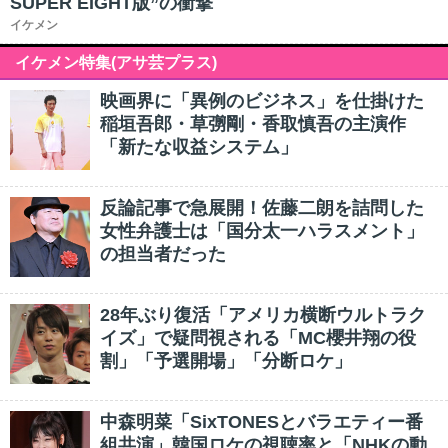
SUPER EIGHT版”の衝撃
イケメン
イケメン特集(アサ芸プラス)
映画界に「異例のビジネス」を仕掛けた
稲垣吾郎・草彅剛・香取慎吾の主演作
「新たな収益システム」
反論記事で急展開！佐藤二朗を詰問した
女性弁護士は「国分太一ハラスメント」
の担当者だった
28年ぶり復活「アメリカ横断ウルトラク
イズ」で疑問視される「MC櫻井翔の役
割」「予選開場」「分断ロケ」
中森明菜「SixTONESとバラエティー番
組共演」韓国ロケの視聴率と「NHKの動