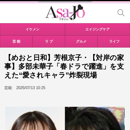
イケメン
エイジングケア
芸 能
ラ ブ
グルメ
ライフ
【めおと日和】芳根京子・【対岸の家
事】多部未華子「春ドラで躍進」を支
えた“愛されキャラ”炸裂現場
芸能
2025/07/13 10:25