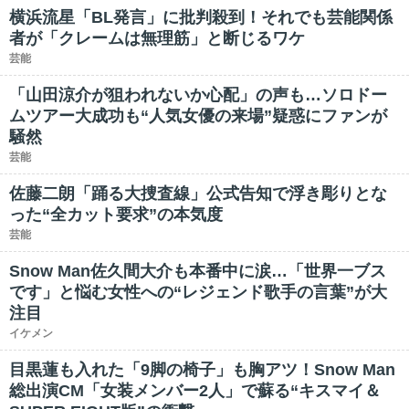
横浜流星「BL発言」に批判殺到！それでも芸能関係
者が「クレームは無理筋」と断じるワケ
芸能
「山田涼介が狙われないか心配」の声も…ソロドー
ムツアー大成功も“人気女優の来場”疑惑にファンが
騒然
芸能
佐藤二朗「踊る大捜査線」公式告知で浮き彫りとな
った“全カット要求”の本気度
芸能
Snow Man佐久間大介も本番中に涙…「世界一ブス
です」と悩む女性への“レジェンド歌手の言葉”が大
注目
イケメン
目黒蓮も入れた「9脚の椅子」も胸アツ！Snow Man
総出演CM「女装メンバー2人」で蘇る“キスマイ＆