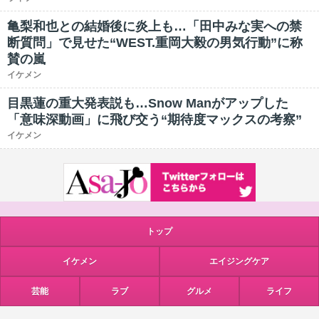
亀梨和也との結婚後に炎上も…「田中みな実への禁
断質問」で見せた“WEST.重岡大毅の男気行動”に称
賛の嵐
イケメン
目黒蓮の重大発表説も…Snow Manがアップした
「意味深動画」に飛び交う“期待度マックスの考察”
イケメン
トップ
イケメン
エイジングケア
芸能
ラブ
グルメ
ライフ