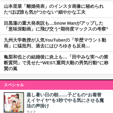
山本里菜「離婚発表」のインスタ画像に秘められ
た“ほぼ誰も気がつかない”細やかな工夫
目黒蓮の重大発表説も…Snow Manがアップした
「意味深動画」に飛び交う“期待度マックスの考察”
九州大学教授が人気YouTuberの「学歴マウント動
画」に猛批判、過去にはひろゆきも反発…
亀梨和也との結婚後に炎上も…「田中みな実への禁
断質問」で見せた“WEST.重岡大毅の男気行動”に称
賛の嵐
スペシャル
蒸し暑い日の朝……子どもの“お着替
えイヤイヤ”を3秒でやる気にさせる魔
法の声掛け
ライフ