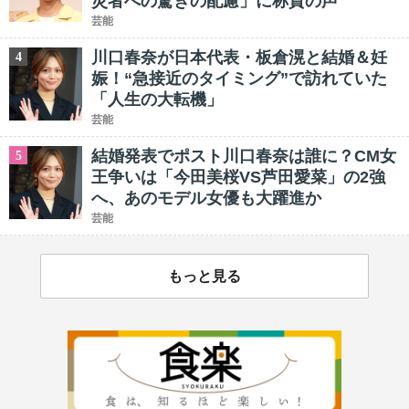
災者への驚きの配慮」に称賛の声
芸能
川口春奈が日本代表・板倉滉と結婚＆妊
4
娠！“急接近のタイミング”で訪れていた
「人生の大転機」
芸能
結婚発表でポスト川口春奈は誰に？CM女
5
王争いは「今田美桜VS芦田愛菜」の2強
へ、あのモデル女優も大躍進か
芸能
もっと見る