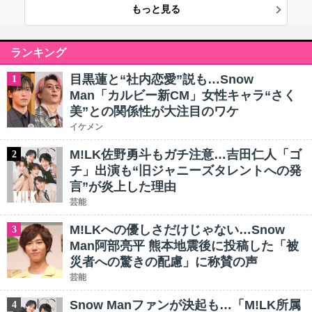
もっと見る
ランキング
目黒蓮と“社内恋愛”説も…Snow
1
Man「カルビー新CM」女性キャラ“さく
美”との関係性が大注目のワケ
イケメン
M!LK佐野勇斗もガチ注意…吉田仁人「ゴ
2
チ」出演も“旧ジャニーズタレントへの発
言”が炎上した理由
芸能
M!LKへの優しさだけじゃない…Snow
3
Man阿部亮平 熊本地震後に投稿した「被
災者への驚きの配慮」に称賛の声
芸能
Snow Manファンが決起も…「M!LK所属
4