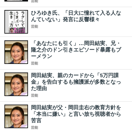
芸能
ひろゆき氏、「日大に憧れて入る人な
んていない」発言に反響様々
芸能
「あなたにも引く」…岡田結実、兄・
隆之介のドン引きエピソード暴露もブ
ーメラン
芸能
岡田結実、親のカードから「5万円課
金」を告白するも擁護派が多数となっ
た理由
芸能
岡田結実が父・岡田圭右の教育方針を
「本当に嫌い」と言い放ち視聴者から
苦言
芸能