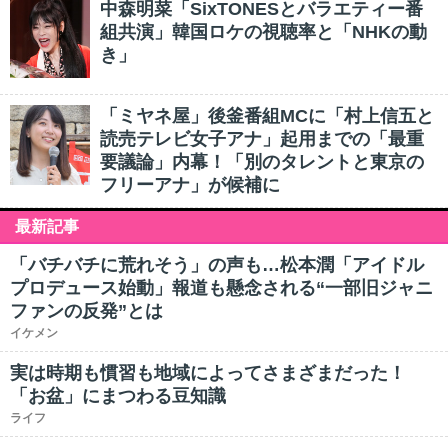
中森明菜「SixTONESとバラエティー番
組共演」韓国ロケの視聴率と「NHKの動
き」
「ミヤネ屋」後釜番組MCに「村上信五と
読売テレビ女子アナ」起用までの「最重
要議論」内幕！「別のタレントと東京の
フリーアナ」が候補に
最新記事
「バチバチに荒れそう」の声も…松本潤「アイドル
プロデュース始動」報道も懸念される“一部旧ジャニ
ファンの反発”とは
イケメン
実は時期も慣習も地域によってさまざまだった！
「お盆」にまつわる豆知識
ライフ