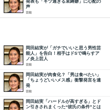
発表も「キツ過ぎる束縛癖」に心配の
声
芸能
岡田結実が「ガチでいいと思う男性芸
能人」を告白！相手はドSで鳴らすア
ノ炎上芸人
芸能
岡田結実が肉食化？「男は食べたい」
「ちょうどいいメス感」衝撃発言を連
発
芸能
岡田結実「ハードルが高すぎる」とド
ン引きされまくった“彼氏の条件”とは