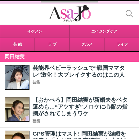
イケメン
エイジングケア
芸 能
ラ ブ
グルメ
ライフ
岡田結実
芸能界ベビーラッシュで“戦国ママタ
レ”激化！大ブレイクするのはこの人
芸能
【おかべろ】岡田結実が新婚夫をベタ
褒めも…“アツすぎ”ノロケに心配の指
摘がされてしまうワケ
芸能
GPS管理はマスト! 岡田結実が結婚を