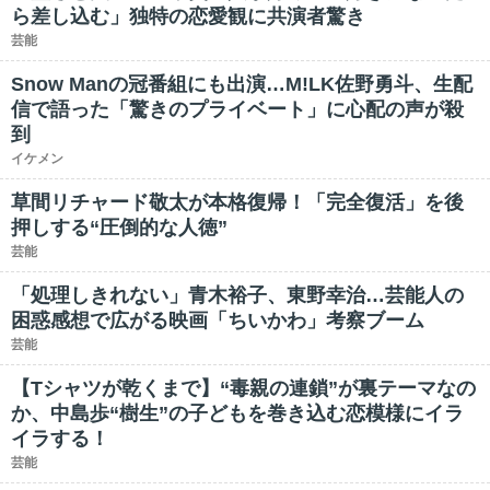
ら差し込む」独特の恋愛観に共演者驚き
芸能
Snow Manの冠番組にも出演…M!LK佐野勇斗、生配
信で語った「驚きのプライベート」に心配の声が殺
到
イケメン
草間リチャード敬太が本格復帰！「完全復活」を後
押しする“圧倒的な人徳”
芸能
「処理しきれない」青木裕子、東野幸治…芸能人の
困惑感想で広がる映画「ちいかわ」考察ブーム
芸能
【Tシャツが乾くまで】“毒親の連鎖”が裏テーマなの
か、中島歩“樹生”の子どもを巻き込む恋模様にイラ
イラする！
芸能