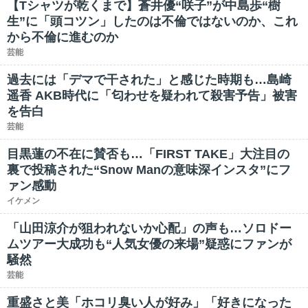
【Tシャツが乾くまで】蒼井優“咲子”が中島歩“樹
生”に「頭コツン」したのは不倫ではないのか、これ
から不倫に進むのか
芸能
過去には「デマで干された」と感じた時期も…島崎
遥香 AKB時代に「匂わせを疑われて殺害予告」被害
を告白
芸能
目黒蓮の不在に賛否も…「FIRST TAKE」大注目の
裏で投稿された“Snow Manの意味深インスタ”にフ
ァン感動
イケメン
「山田涼介が狙われないか心配」の声も…ソロドー
ムツアー大成功も“人気女優の来場”疑惑にファンが
騒然
芸能
重盛さと美「ホコリ臭い人が好み」「好きになった