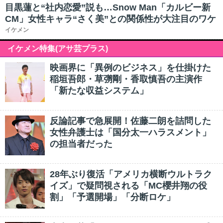
目黒蓮と“社内恋愛”説も…Snow Man「カルビー新
CM」女性キャラ“さく美”との関係性が大注目のワケ
イケメン
イケメン特集(アサ芸プラス)
映画界に「異例のビジネス」を仕掛けた
稲垣吾郎・草彅剛・香取慎吾の主演作
「新たな収益システム」
反論記事で急展開！佐藤二朗を詰問した
女性弁護士は「国分太一ハラスメント」
の担当者だった
28年ぶり復活「アメリカ横断ウルトラク
イズ」で疑問視される「MC櫻井翔の役
割」「予選開場」「分断ロケ」