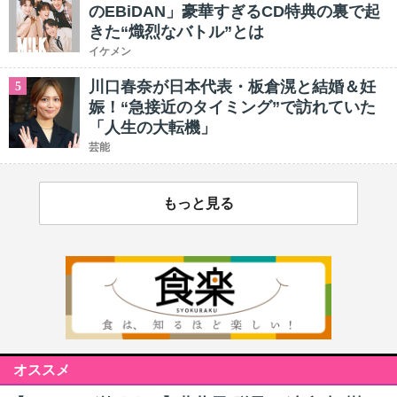
のEBiDAN」豪華すぎるCD特典の裏で起
きた“熾烈なバトル”とは
イケメン
川口春奈が日本代表・板倉滉と結婚＆妊
5
娠！“急接近のタイミング”で訪れていた
「人生の大転機」
芸能
もっと見る
オススメ