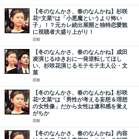
【冬のなんかさ、春のなんかね】杉咲
花“文菜”は「小悪魔というより怖い
子」！？元カレ続出展開と独特恋愛観
に視聴者大盛り上がり！
芸能
【冬のなんかさ、春のなんかね】成田
凌演じるゆきおに一発逆転してほし
い、杉咲花演じるモテモテ主人公・文
菜
芸能
【冬のなんかさ、春のなんかね】杉咲
花“文菜”は「男性が考える妄想＆理想
の女性像」だから女性は違和感を覚え
がちか
芸能
【冬のなんかさ、春のなんかね】内容