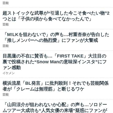
芸能
超ストイックな武尊が“引退した今こそ食べたい物”2
つとは「子供の頃から食べてなかったんで」
芸能
「M!LKを狙わないで」の声も…村重杏奈が告白した
「推しメンバーへの熱烈愛」にファンが大警戒
芸能
目黒蓮の不在に賛否も…「FIRST TAKE」大注目の
裏で投稿された“Snow Manの意味深インスタ”にフ
ァン感動
イケメン
横浜流星「BL発言」に批判殺到！それでも芸能関係
者が「クレームは無理筋」と断じるワケ
芸能
「山田涼介が狙われないか心配」の声も…ソロドー
ムツアー大成功も“人気女優の来場”疑惑にファンが