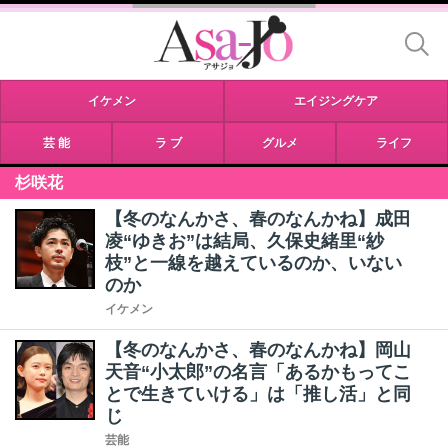
イケメン
エイジングケア
芸 能
ラ ブ
グルメ
ライフ
杉咲花
【冬のなんかさ、春のなんかね】成田
凌“ゆきお”は結局、久保史緒里“紗
枝”と一線を越えているのか、いない
のか
イケメン
【冬のなんかさ、春のなんかね】岡山
天音“小太郎”の名言「あるかもってこ
とで生きていける」は「推し活」と同
じ
芸能