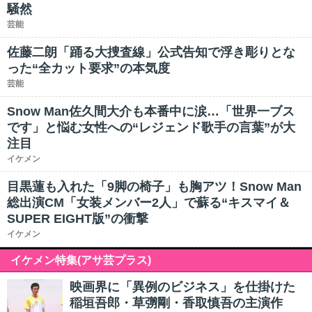
騒然
芸能
佐藤二朗「踊る大捜査線」公式告知で浮き彫りとな
った“全カット要求”の本気度
芸能
Snow Man佐久間大介も本番中に涙…「世界一ブス
です」と悩む女性への“レジェンド歌手の言葉”が大
注目
イケメン
目黒蓮も入れた「9脚の椅子」も胸アツ！Snow Man
総出演CM「女装メンバー2人」で蘇る“キスマイ＆
SUPER EIGHT版”の衝撃
イケメン
イケメン特集(アサ芸プラス)
映画界に「異例のビジネス」を仕掛けた
稲垣吾郎・草彅剛・香取慎吾の主演作