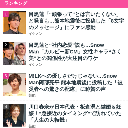
ランキング
目黒蓮「“頑張って”とは言いたくない」
1
と発言も…熊本地震後に投稿した「8文字
のメッセージ」にファン感動
イケメン
目黒蓮と“社内恋愛”説も…Snow
2
Man「カルビー新CM」女性キャラ“さく
美”との関係性が大注目のワケ
イケメン
M!LKへの優しさだけじゃない…Snow
3
Man阿部亮平 熊本地震後に投稿した「被
災者への驚きの配慮」に称賛の声
芸能
川口春奈が日本代表・板倉滉と結婚＆妊
4
娠！“急接近のタイミング”で訪れていた
「人生の大転機」
芸能