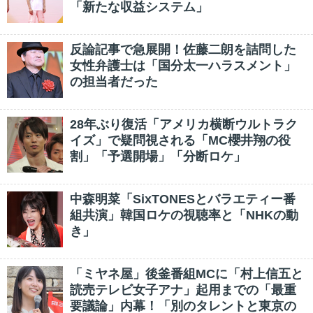
「新たな収益システム」
反論記事で急展開！佐藤二朗を詰問した
女性弁護士は「国分太一ハラスメント」
の担当者だった
28年ぶり復活「アメリカ横断ウルトラク
イズ」で疑問視される「MC櫻井翔の役
割」「予選開場」「分断ロケ」
中森明菜「SixTONESとバラエティー番
組共演」韓国ロケの視聴率と「NHKの動
き」
「ミヤネ屋」後釜番組MCに「村上信五と
読売テレビ女子アナ」起用までの「最重
要議論」内幕！「別のタレントと東京の