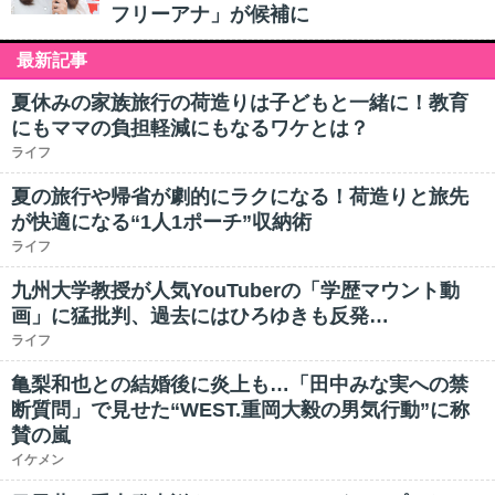
フリーアナ」が候補に
最新記事
夏休みの家族旅行の荷造りは子どもと一緒に！教育
にもママの負担軽減にもなるワケとは？
ライフ
夏の旅行や帰省が劇的にラクになる！荷造りと旅先
が快適になる“1人1ポーチ”収納術
ライフ
九州大学教授が人気YouTuberの「学歴マウント動
画」に猛批判、過去にはひろゆきも反発…
ライフ
亀梨和也との結婚後に炎上も…「田中みな実への禁
断質問」で見せた“WEST.重岡大毅の男気行動”に称
賛の嵐
イケメン