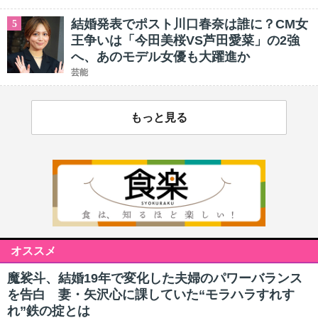
結婚発表でポスト川口春奈は誰に？CM女
5
王争いは「今田美桜VS芦田愛菜」の2強
へ、あのモデル女優も大躍進か
芸能
もっと見る
オススメ
魔裟斗、結婚19年で変化した夫婦のパワーバランス
を告白 妻・矢沢心に課していた“モラハラすれす
れ”鉄の掟とは