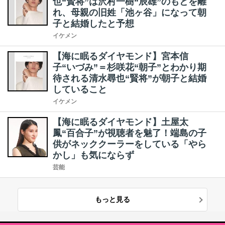
也“賢将”は沢村一樹“辰雄”のもとを離
れ、母親の旧姓「池ヶ谷」になって朝
子と結婚したと予想
イケメン
【海に眠るダイヤモンド】宮本信
子“いづみ”＝杉咲花“朝子”とわかり期
待される清水尋也“賢将”が朝子と結婚
していること
イケメン
【海に眠るダイヤモンド】土屋太
鳳“百合子”が視聴者を魅了！端島の子
供がネッククーラーをしている「やら
かし」も気にならず
芸能
もっと見る