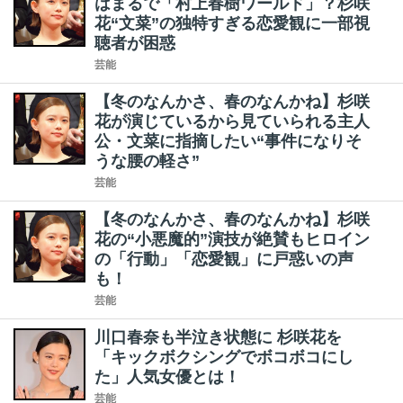
はまるで「村上春樹ワールド」？杉咲
花“文菜”の独特すぎる恋愛観に一部視
聴者が困惑
芸能
【冬のなんかさ、春のなんかね】杉咲
花が演じているから見ていられる主人
公・文菜に指摘したい“事件になりそ
うな腰の軽さ”
芸能
【冬のなんかさ、春のなんかね】杉咲
花の“小悪魔的”演技が絶賛もヒロイン
の「行動」「恋愛観」に戸惑いの声
も！
芸能
川口春奈も半泣き状態に 杉咲花を
「キックボクシングでボコボコにし
た」人気女優とは！
芸能