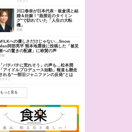
イケメン
川口春奈が日本代表・板倉滉と結
婚＆妊娠！“急接近のタイミン
グ”で訪れていた「人生の大転
機」
芸能
M!LKへの優しさだけじゃない…Snow
Man阿部亮平 熊本地震後に投稿した「被災
者への驚きの配慮」に称賛の声
芸能
「バチバチに荒れそう」の声も…松本潤
「アイドルプロデュース始動」報道も懸念
される“一部旧ジャニファンの反発”とは
イケメン
もっと見る