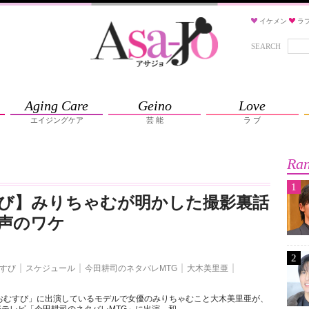
イケメン
ラ
SEARCH
Aging Care
Geino
Love
エイジングケア
芸 能
ラ ブ
Ran
1
び】みりちゃむが明かした撮影裏話
声のワケ
2
すび
スケジュール
今田耕司のネタバレMTG
大木美里亜
おむすび」に出演しているモデルで女優のみりちゃむこと大木美里亜が、