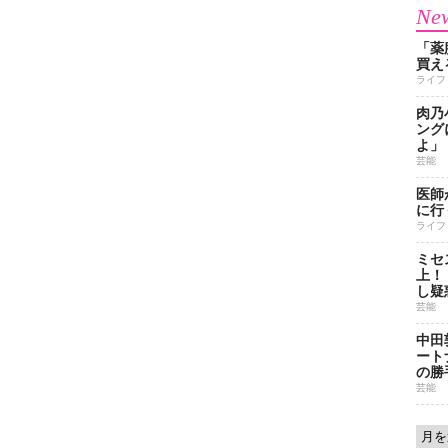
New
「薬
買え
ライフ
肉乃
ング
よ」
芸能
医師
に行
ライフ
ミセ
上！
し疑
芸能
中田
ート
の勝
芸能