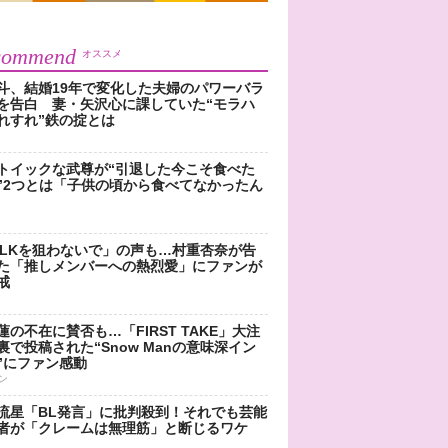
commend
オススメ
斗、結婚19年で変化した夫婦のパワーバラ
を告白 妻・矢沢心に課していた“モラハ
れすれ”鉄の掟とは
トイックな武尊が“引退した今こそ食べた
”2つとは「子供の頃から食べてなかったん
!LKを狙わないで」の声も…村重杏奈が告
た「推しメンバーへの熱烈愛」にファンが
戒
蓮の不在に賛否も…「FIRST TAKE」大注
裏で投稿された“Snow Manの意味深イン
”にファン感動
ン
流星「BL発言」に批判殺到！それでも芸能
者が「クレームは無理筋」と断じるワケ