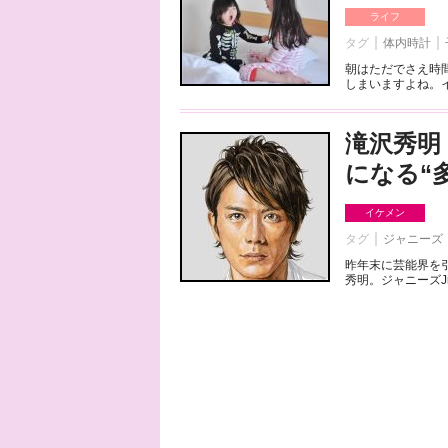
ライフ
タグ
体内時計
朝はただでさえ時
しまいますよね。イ
滝沢秀明
になる“
イケメン
タグ
ジャニーズ
昨年末に芸能界を
秀明。ジャニーズJ