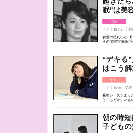
起きたら
眠”は美
芸能
タグ
檀れい
睡
女優の檀れいが3
きの“長時間睡眠”
“デキる
はこう解
ライフ
タグ
勉強
受験
受験シーズンまっ
と、もどかしい思い
朝の時短
子どもの