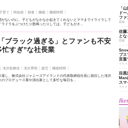
「山
子育て
時短術
朝食
睡眠
睡眠時間
ドー
ファ
間がないのに、子どもがなかなか起きてくれないとママまでイライラして
芸能
ライラをぶつけたり怒鳴ったりしては、子どもがさ...
佐藤
とな
「ブラック過ぎる」とファンも不安
芸能
多忙すぎ”な社長業
Sn
ブス
言葉
イケメ
滝沢歌舞伎
滝沢秀明
疲労
睡眠時間
目黒
引退し、株式会社ジャニーズアイランドの代表取締役社長に就任した滝沢
Ma
r.のプロデュース業や演出家として多忙な毎日を...
スマイ
イケメ
Ike