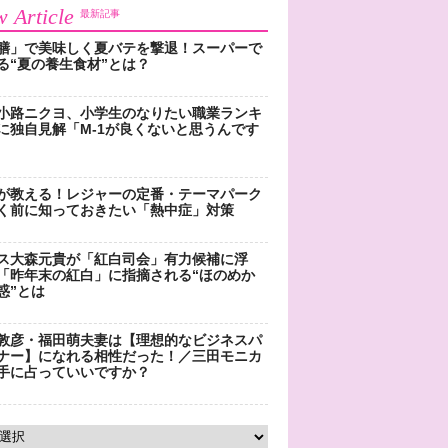
 Article
最新記事
膳」で美味しく夏バテを撃退！スーパーで
る“夏の養生食材”とは？
小路ニクヨ、小学生のなりたい職業ランキ
に独自見解「M-1が良くないと思うんです
が教える！レジャーの定番・テーマパーク
く前に知っておきたい「熱中症」対策
ス大森元貴が「紅白司会」有力候補に浮
「昨年末の紅白」に指摘される“ほのめか
惑”とは
敦彦・福田萌夫妻は【理想的なビジネスパ
ナー】になれる相性だった！／三田モニカ
手に占っていいですか？