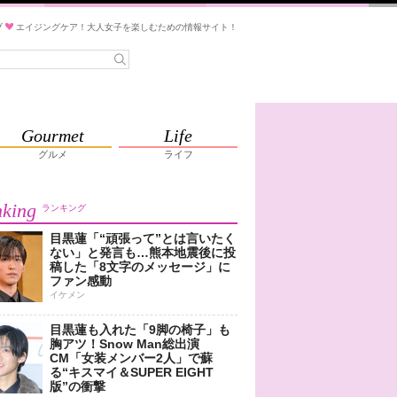
ブ
エイジングケア！大人女子を楽しむための情報サイト！
Gourmet
Life
グルメ
ライフ
king
ランキング
目黒蓮「“頑張って”とは言いたく
ない」と発言も…熊本地震後に投
稿した「8文字のメッセージ」に
ファン感動
イケメン
目黒蓮も入れた「9脚の椅子」も
胸アツ！Snow Man総出演
CM「女装メンバー2人」で蘇
る“キスマイ＆SUPER EIGHT
版”の衝撃