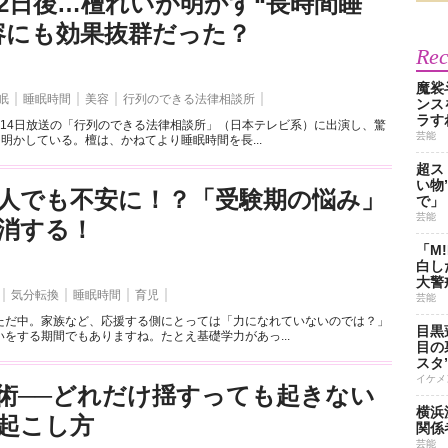
2日後…檀れいが明かす“長時間睡
容にも効果抜群だった？
Re
魔裟
眠
睡眠時間
美容
行列のできる法律相談所
ンス
ラす
月14日放送の「行列のできる法律相談所」（日本テレビ系）に出演し、驚
芸能
を明かしている。檀は、かねてより睡眠時間を長...
超ス
い物
”人でも不安に！？「受験期の悩み」
で」
芸能
消する！
「M
白し
大警
気分転換
睡眠時間
育児
芸能
ただ中。家族など、応援する側にとっては「力になれていないのでは？」
目黒
をする期間でもありますね。たとえ基礎学力があっ...
目の
スタ
イケメ
術──どれだけ揺すっても起きない
横浜
起こし方
関係
芸能