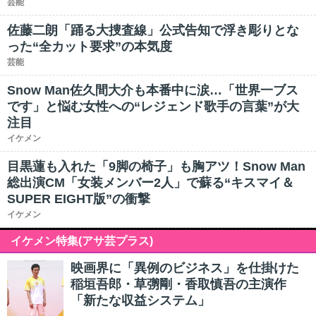
芸能
佐藤二朗「踊る大捜査線」公式告知で浮き彫りとな
った“全カット要求”の本気度
芸能
Snow Man佐久間大介も本番中に涙…「世界一ブス
です」と悩む女性への“レジェンド歌手の言葉”が大
注目
イケメン
目黒蓮も入れた「9脚の椅子」も胸アツ！Snow Man
総出演CM「女装メンバー2人」で蘇る“キスマイ＆
SUPER EIGHT版”の衝撃
イケメン
イケメン特集(アサ芸プラス)
映画界に「異例のビジネス」を仕掛けた
稲垣吾郎・草彅剛・香取慎吾の主演作
「新たな収益システム」