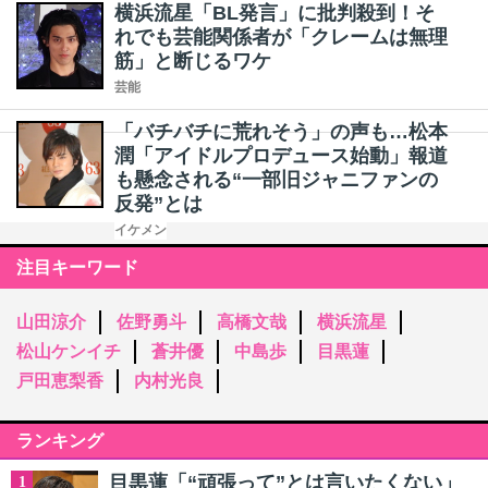
横浜流星「BL発言」に批判殺到！そ
れでも芸能関係者が「クレームは無理
筋」と断じるワケ
芸能
「バチバチに荒れそう」の声も…松本
潤「アイドルプロデュース始動」報道
も懸念される“一部旧ジャニファンの
反発”とは
イケメン
注目キーワード
山田涼介
佐野勇斗
高橋文哉
横浜流星
松山ケンイチ
蒼井優
中島歩
目黒蓮
戸田恵梨香
内村光良
ランキング
目黒蓮「“頑張って”とは言いたくない」
1