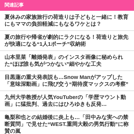
関連記事
夏休みの家族旅行の荷造りは子どもと一緒に！教育
にもママの負担軽減にもなるワケとは？
夏の旅行や帰省が劇的にラクになる！荷造りと旅先
が快適になる“1人1ポーチ”収納術
山本里菜「離婚発表」のインスタ画像に秘められ
た“ほぼ誰も気がつかない”細やかな工夫
目黒蓮の重大発表説も…Snow Manがアップした
「意味深動画」に飛び交う“期待度マックスの考察”
九州大学教授が人気YouTuberの「学歴マウント動
画」に猛批判、過去にはひろゆきも反発…
亀梨和也との結婚後に炎上も…「田中みな実への禁
断質問」で見せた“WEST.重岡大毅の男気行動”に称
賛の嵐