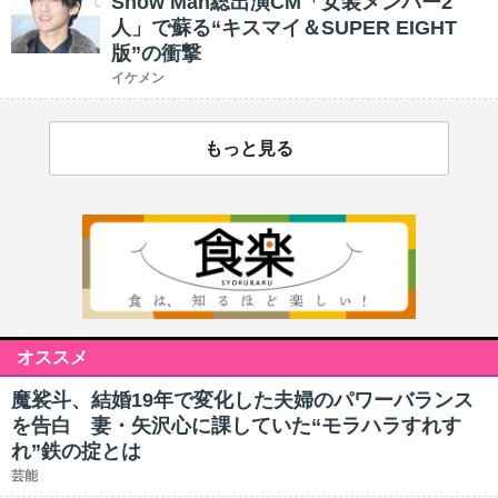
Snow Man総出演CM「女装メンバー2
人」で蘇る“キスマイ＆SUPER EIGHT
版”の衝撃
イケメン
もっと見る
オススメ
魔裟斗、結婚19年で変化した夫婦のパワーバランス
を告白 妻・矢沢心に課していた“モラハラすれす
れ”鉄の掟とは
芸能