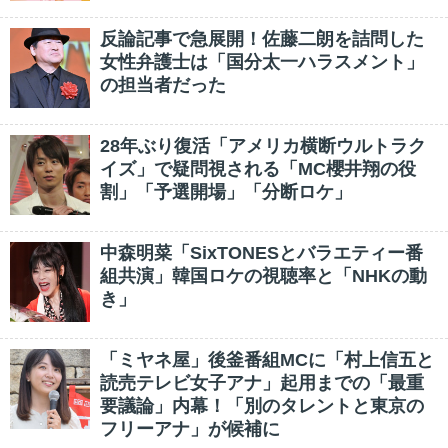
反論記事で急展開！佐藤二朗を詰問した
女性弁護士は「国分太一ハラスメント」
の担当者だった
28年ぶり復活「アメリカ横断ウルトラク
イズ」で疑問視される「MC櫻井翔の役
割」「予選開場」「分断ロケ」
中森明菜「SixTONESとバラエティー番
組共演」韓国ロケの視聴率と「NHKの動
き」
「ミヤネ屋」後釜番組MCに「村上信五と
読売テレビ女子アナ」起用までの「最重
要議論」内幕！「別のタレントと東京の
フリーアナ」が候補に