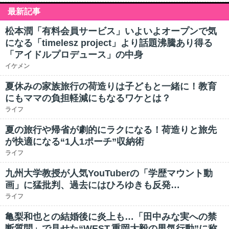
最新記事
松本潤「有料会員サービス」いよいよオープンで気
になる「timelesz project」より話題沸騰あり得る
「アイドルプロデュース」の中身
イケメン
夏休みの家族旅行の荷造りは子どもと一緒に！教育
にもママの負担軽減にもなるワケとは？
ライフ
夏の旅行や帰省が劇的にラクになる！荷造りと旅先
が快適になる“1人1ポーチ”収納術
ライフ
九州大学教授が人気YouTuberの「学歴マウント動
画」に猛批判、過去にはひろゆきも反発…
ライフ
亀梨和也との結婚後に炎上も…「田中みな実への禁
断質問」で見せた“WEST.重岡大毅の男気行動”に称