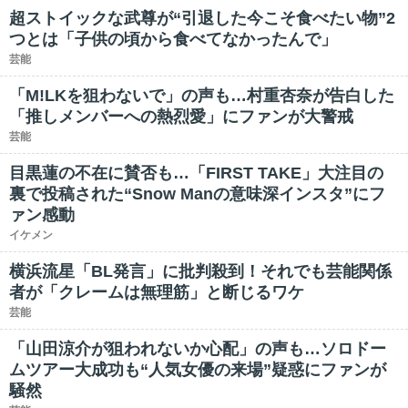
超ストイックな武尊が“引退した今こそ食べたい物”2
つとは「子供の頃から食べてなかったんで」
芸能
「M!LKを狙わないで」の声も…村重杏奈が告白した
「推しメンバーへの熱烈愛」にファンが大警戒
芸能
目黒蓮の不在に賛否も…「FIRST TAKE」大注目の
裏で投稿された“Snow Manの意味深インスタ”にフ
ァン感動
イケメン
横浜流星「BL発言」に批判殺到！それでも芸能関係
者が「クレームは無理筋」と断じるワケ
芸能
「山田涼介が狙われないか心配」の声も…ソロドー
ムツアー大成功も“人気女優の来場”疑惑にファンが
騒然