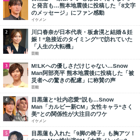
と発言も…熊本地震後に投稿した「8文字
のメッセージ」にファン感動
イケメン
川口春奈が日本代表・板倉滉と結婚＆妊
2
娠！“急接近のタイミング”で訪れていた
「人生の大転機」
芸能
M!LKへの優しさだけじゃない…Snow
3
Man阿部亮平 熊本地震後に投稿した「被
災者への驚きの配慮」に称賛の声
芸能
目黒蓮と“社内恋愛”説も…Snow
4
Man「カルビー新CM」女性キャラ“さく
美”との関係性が大注目のワケ
イケメン
目黒蓮も入れた「9脚の椅子」も胸アツ！
5