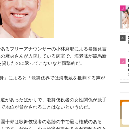
3
4
あるフリーアナウンサーの小林麻耶による暴露発言
妹の麻央さんが入院している病室で、海老蔵が競馬新
5
円を貸したのに返ってこないなど衝撃的だ。
身」によると「歌舞伎界では海老蔵を批判する声が
道があったばかりで、歌舞伎役者の女性関係が派手
いで地位が脅かされることはないというのだ。
。團十郎は歌舞伎役者の名跡の中で最も権威のある
なんです。だから、少々酒癖が悪かろうが複数女性と