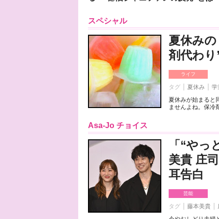
スペシャル
夏休みの
剤代わり
ライフ
タグ
夏休み
学
夏休みが始まると
ませんよね。保冷剤
Asa-Jo チョイス
「“やっ
美貴 庄
耳告白
芸能
タグ
藤本美貴