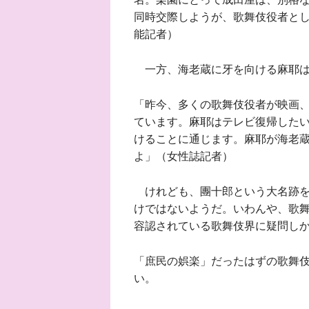
同時交際しようが、歌舞伎役者と
能記者）
一方、海老蔵に牙を向ける麻耶は
「昨今、多くの歌舞伎役者が映画
ています。麻耶はテレビ復帰した
けることに通じます。麻耶が海老
よ」（女性誌記者）
けれども、團十郎という大名跡を
けではないようだ。いわんや、歌
容認されている歌舞伎界に疑問し
「庶民の娯楽」だったはずの歌舞
い。