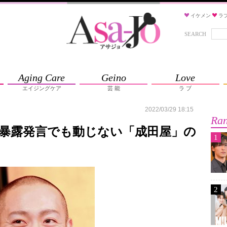
イケメン
ラ
SEARCH
Aging Care
Geino
Love
エイジングケア
芸 能
ラ ブ
2022/03/29 18:15
Ran
暴露発言でも動じない「成田屋」の
1
2