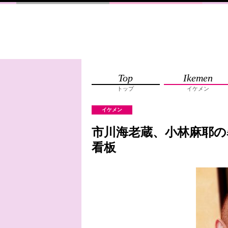
Top
Ikemen
トップ
イケメン
イケメン
市川海老蔵、小林麻耶の
看板