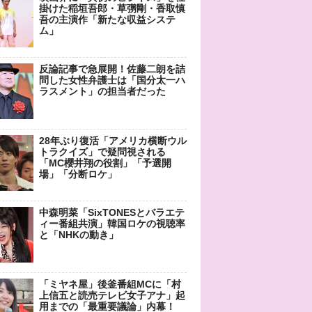
掛けた稲垣吾郎・草彅剛・香取慎
吾の主演作「新たな収益システ
ム」
反論記事で急展開！佐藤二朗を詰
問した女性弁護士は「国分太一ハ
ラスメント」の担当者だった
28年ぶり復活「アメリカ横断ウル
トラクイズ」で疑問視される
「MC櫻井翔の役割」「予選開
場」「分断ロケ」
中森明菜「SixTONESとバラエテ
ィー番組共演」韓国ロケの視聴率
と「NHKの動き」
「ミヤネ屋」後釜番組MCに「村
上信五と読売テレビ女子アナ」起
用までの「最重要議論」内幕！