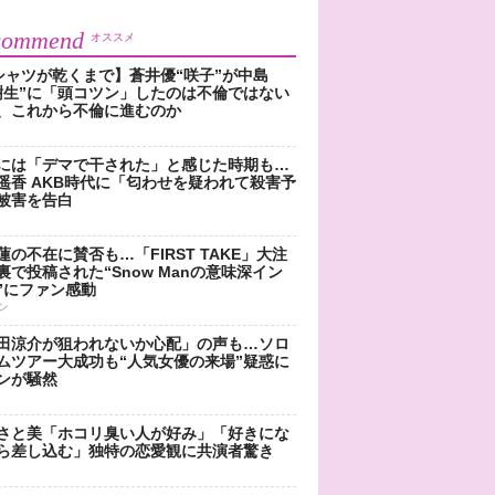
commend
オススメ
シャツが乾くまで】蒼井優“咲子”が中島
樹生”に「頭コツン」したのは不倫ではない
、これから不倫に進むのか
には「デマで干された」と感じた時期も…
遥香 AKB時代に「匂わせを疑われて殺害予
被害を告白
蓮の不在に賛否も…「FIRST TAKE」大注
裏で投稿された“Snow Manの意味深イン
”にファン感動
ン
田涼介が狙われないか心配」の声も…ソロ
ムツアー大成功も“人気女優の来場”疑惑に
ンが騒然
さと美「ホコリ臭い人が好み」「好きにな
ら差し込む」独特の恋愛観に共演者驚き