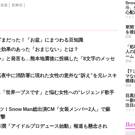
Sn
海老蔵
歌舞伎
斗、
心配
イケメ
草間
を後
芸能
ざまだった！「お盆」にまつわる豆知識
「処
た効果のあった「おまじない」とは？
人の
ーム
い」と発言も…熊本地震後に投稿した「8文字のメッセ
芸能
【T
夜中に消防署に現れた女性の意外な“訴え”を元レスキ
マな
模様
芸能
涙…「世界一ブスです」と悩む女性への“レジェンド歌手
目黒
ー新
注目
！Snow Man総出演CM「女装メンバー2人」で蘇
イケメ
衝撃
Ike
本潤「アイドルプロデュース始動」報道も懸念され