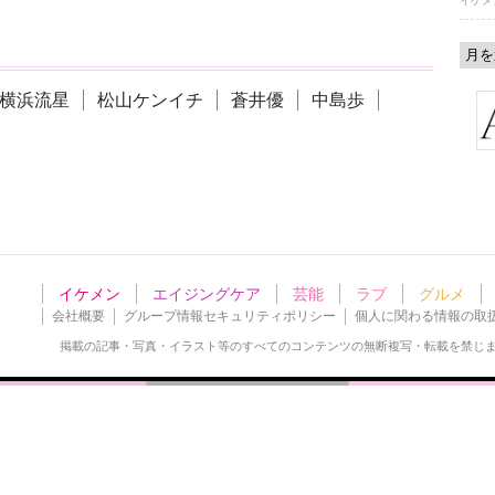
イケメ
横浜流星
松山ケンイチ
蒼井優
中島歩
イケメン
エイジングケア
芸能
ラブ
グルメ
会社概要
グループ情報セキュリティポリシー
個人に関わる情報の取
掲載の記事・写真・イラスト等の
すべてのコンテンツの無断複写・転載を禁じ