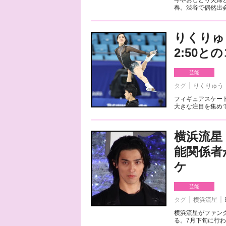
今やおしどり夫婦
春。渋谷で偶然出会
りくりゅ
2:50
芸能
タグ
りくりゅう
フィギュアスケート
大きな注目を集めて
横浜流星
能関係者
ケ
芸能
タグ
横浜流星
横浜流星がファンク
る。7月下旬に行わ