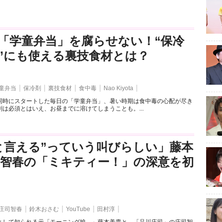
「学童弁当」を腐らせない！“保冷
”にも使える裏技食材とは？
童弁当
保冷剤
裏技食材
食中毒
Nao Kiyota
同時にスタートした毎日の「学童弁当」、暑い時期は食中毒の心配が尽き
は必須とはいえ、お昼までに溶けてしまうことも。...
と言える”っていう叫びらしい」藤本
司智春の「ミキティー！」の深意を初
庄司智春
鈴木おさむ
YouTube
田村淳