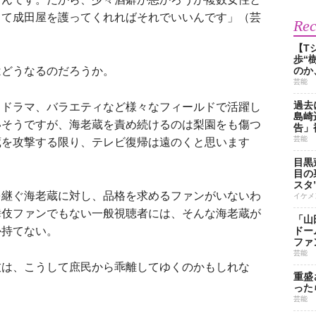
して成田屋を護ってくれればそれでいいんです」（芸
Re
【T
歩“
どうなるのだろうか。
のか
芸能
過去
、ドラマ、バラエティなど様々なフィールドで活躍し
島崎
いそうですが、海老蔵を責め続けるのは梨園をも傷つ
告」
芸能
蔵を攻撃する限り、テレビ復帰は遠のくと思います
目黒
目の
スタ
継ぐ海老蔵に対し、品格を求めるファンがいないわ
イケメ
舞伎ファンでもない一般視聴者には、そんな海老蔵が
「山
か持てない。
ドー
ファ
芸能
伎は、こうして庶民から乖離してゆくのかもしれな
重盛
った
芸能