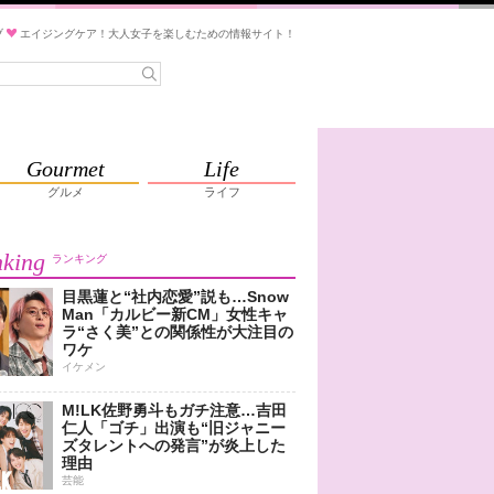
ブ
エイジングケア！大人女子を楽しむための情報サイト！
Gourmet
Life
グルメ
ライフ
king
ランキング
目黒蓮と“社内恋愛”説も…Snow
Man「カルビー新CM」女性キャ
ラ“さく美”との関係性が大注目の
ワケ
イケメン
M!LK佐野勇斗もガチ注意…吉田
仁人「ゴチ」出演も“旧ジャニー
ズタレントへの発言”が炎上した
理由
芸能