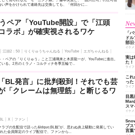
として知られる元「モーニング娘。」藤本美貴と、「品川庄司」の庄司智
い声をかけられて連絡先は交換しても、「何回かに...
うペア「YouTube開設」で「江頭
New
とのコラボ」が確実視されるワケ
「バ
ドル
部旧
イケメ
江頭2：50
りくりゅうちゃんねる
YouTube
エガちゃんねる
実は
・ペアの「りくりゅう」こと三浦璃来と木原龍一が、YouTubeに進出。
た！
いる。2月のミラノ・コルティナ冬季五輪で...
ライフ
これ
「BL発言」に批判殺到！それでも芸
った
ライフ
が「クレームは無理筋」と断じるワ
目黒
Ma
スマイ
イケメ
BL
X
ファン
Sn
ブス
ラブの生配信で語った&ldquo;BL観”が、思わぬ炎上騒動に発展してい
言葉
れた会員限定のライブ配信で、ファンから...