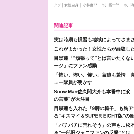
タグ
女性自身
小林麻耶
市川團十郎
市川
関連記事
実は時期も慣習も地域によってさま
これがよかった！女性たちが経験し
目黒蓮「“頑張って”とは言いたくな
ージ」にファン感動
「怖い、怖い、怖い」宮迫も驚愕 真
ュー隊員が明かす
Snow Man佐久間大介も本番中に
の言葉”が大注目
目黒蓮も入れた「9脚の椅子」も胸アツ
る“キスマイ＆SUPER EIGHT版”の
「バチバチに荒れそう」の声も…松
る“一部旧ジャニファンの反発”とは