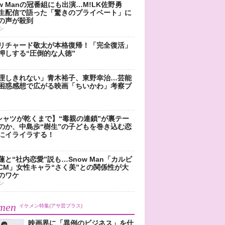
ow Manの冠番組にも出演…M!LK佐野勇
生配信で語った「驚きのプライベート」に
の声が殺到
ン
リチャード敬太が本格復帰！「完全復活」
押しする“圧倒的な人徳”
理しきれない」青木裕子、東野幸治…芸能
困惑感想で広がる映画「ちいかわ」考察ブ
シャツが乾くまで】“毒親の連鎖”が裏テー
のか、中島歩“樹生”の子どもを巻き込む恋
にイライラする！
蓮と“社内恋愛”説も…Snow Man「カルビ
CM」女性キャラ“さく美”との関係性が大
のワケ
ン
men
イケメン特集(アサ芸プラス)
映画界に「異例のビジネス」を仕