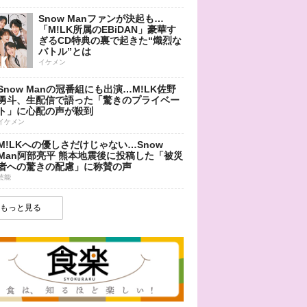
Snow Manファンが決起も…
「M!LK所属のEBiDAN」豪華す
ぎるCD特典の裏で起きた“熾烈な
バトル”とは
イケメン
Snow Manの冠番組にも出演…M!LK佐野
勇斗、生配信で語った「驚きのプライベー
ト」に心配の声が殺到
イケメン
M!LKへの優しさだけじゃない…Snow
Man阿部亮平 熊本地震後に投稿した「被災
者への驚きの配慮」に称賛の声
芸能
もっと見る