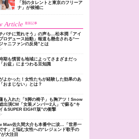
「別のタレントと東京のフリーア
ナ」が候補に
 Article
最新記事
チバチに荒れそう」の声も…松本潤「アイ
プロデュース始動」報道も懸念される“一
ジャニファンの反発”とは
ン
時期も慣習も地域によってさまざまだっ
「お盆」にまつわる豆知識
がよかった！女性たちが経験した効果のあ
「おまじない」とは？
蓮も入れた「9脚の椅子」も胸アツ！Snow
n総出演CM「女装メンバー2人」で蘇る“キ
＆SUPER EIGHT版”の衝撃
ン
ow Man佐久間大介も本番中に涙…「世界一
です」と悩む女性への“レジェンド歌手の
”が大注目