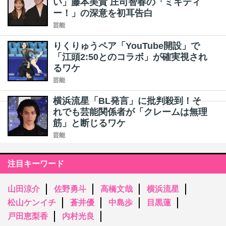
い」藤本美貴 庄司智春の「ミキティ
ー！」の深意を初耳告白
芸能
りくりゅうペア「YouTube開設」で
「江頭2:50とのコラボ」が確実視され
るワケ
芸能
横浜流星「BL発言」に批判殺到！そ
れでも芸能関係者が「クレームは無理
筋」と断じるワケ
芸能
注目キーワード
山田涼介
佐野勇斗
高橋文哉
横浜流星
松山ケンイチ
蒼井優
中島歩
目黒蓮
戸田恵梨香
内村光良