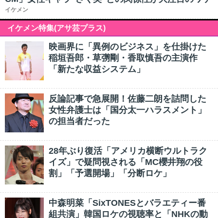
イケメン
イケメン特集(アサ芸プラス)
映画界に「異例のビジネス」を仕掛けた
稲垣吾郎・草彅剛・香取慎吾の主演作
「新たな収益システム」
反論記事で急展開！佐藤二朗を詰問した
女性弁護士は「国分太一ハラスメント」
の担当者だった
28年ぶり復活「アメリカ横断ウルトラク
イズ」で疑問視される「MC櫻井翔の役
割」「予選開場」「分断ロケ」
中森明菜「SixTONESとバラエティー番
組共演」韓国ロケの視聴率と「NHKの動