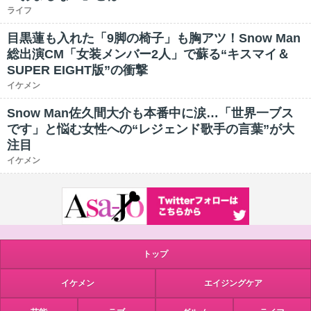
ライフ
目黒蓮も入れた「9脚の椅子」も胸アツ！Snow Man
総出演CM「女装メンバー2人」で蘇る“キスマイ＆
SUPER EIGHT版”の衝撃
イケメン
Snow Man佐久間大介も本番中に涙…「世界一ブス
です」と悩む女性への“レジェンド歌手の言葉”が大
注目
イケメン
トップ
イケメン
エイジングケア