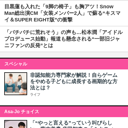
目黒蓮も入れた「9脚の椅子」も胸アツ！Snow
Man総出演CM「女装メンバー2人」で蘇る“キスマ
イ＆SUPER EIGHT版”の衝撃
「バチバチに荒れそう」の声も…松本潤「アイドル
プロデュース始動」報道も懸念される“一部旧ジャ
ニファンの反発”とは
スペシャル
非認知能力専門家が解説！自らゲーム
をやめる子どもに成長する画期的な方
法とは？
ライフ
Asa-Jo チョイス
「“やっと言える”っていう叫びらし