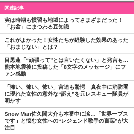
関連記事
実は時期も慣習も地域によってさまざまだった！
「お盆」にまつわる豆知識
これがよかった！女性たちが経験した効果のあった
「おまじない」とは？
目黒蓮「“頑張って”とは言いたくない」と発言も…
熊本地震後に投稿した「8文字のメッセージ」にフ
ァン感動
「怖い、怖い、怖い」宮迫も驚愕 真夜中に消防署
に現れた女性の意外な“訴え”を元レスキュー隊員が
明かす
Snow Man佐久間大介も本番中に涙…「世界一ブス
です」と悩む女性への“レジェンド歌手の言葉”が大
注目