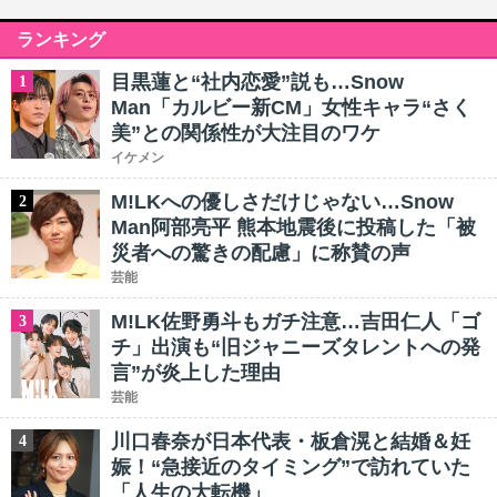
ランキング
目黒蓮と“社内恋愛”説も…Snow
1
Man「カルビー新CM」女性キャラ“さく
美”との関係性が大注目のワケ
イケメン
M!LKへの優しさだけじゃない…Snow
2
Man阿部亮平 熊本地震後に投稿した「被
災者への驚きの配慮」に称賛の声
芸能
M!LK佐野勇斗もガチ注意…吉田仁人「ゴ
3
チ」出演も“旧ジャニーズタレントへの発
言”が炎上した理由
芸能
川口春奈が日本代表・板倉滉と結婚＆妊
4
娠！“急接近のタイミング”で訪れていた
「人生の大転機」