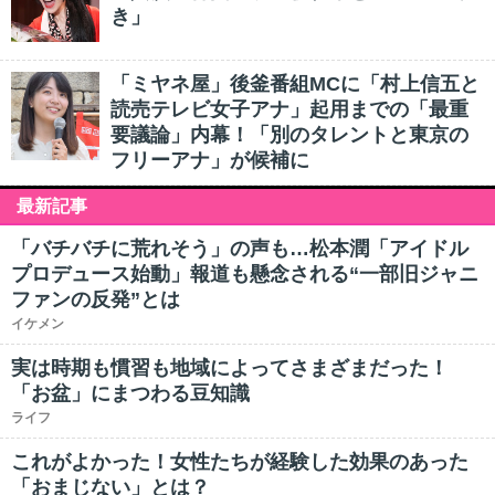
き」
「ミヤネ屋」後釜番組MCに「村上信五と
読売テレビ女子アナ」起用までの「最重
要議論」内幕！「別のタレントと東京の
フリーアナ」が候補に
最新記事
「バチバチに荒れそう」の声も…松本潤「アイドル
プロデュース始動」報道も懸念される“一部旧ジャニ
ファンの反発”とは
イケメン
実は時期も慣習も地域によってさまざまだった！
「お盆」にまつわる豆知識
ライフ
これがよかった！女性たちが経験した効果のあった
「おまじない」とは？