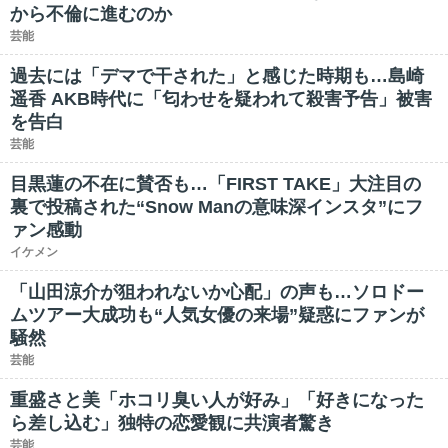
から不倫に進むのか
芸能
過去には「デマで干された」と感じた時期も…島崎
遥香 AKB時代に「匂わせを疑われて殺害予告」被害
を告白
芸能
目黒蓮の不在に賛否も…「FIRST TAKE」大注目の
裏で投稿された“Snow Manの意味深インスタ”にフ
ァン感動
イケメン
「山田涼介が狙われないか心配」の声も…ソロドー
ムツアー大成功も“人気女優の来場”疑惑にファンが
騒然
芸能
重盛さと美「ホコリ臭い人が好み」「好きになった
ら差し込む」独特の恋愛観に共演者驚き
芸能