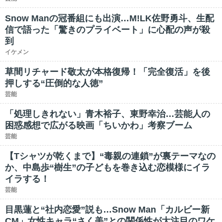
Snow Manの冠番組にも出演…M!LK佐野勇斗、生配
信で語った「驚きのプライベート」に心配の声が殺
到
イケメン
草間リチャード敬太が本格復帰！「完全復活」を後
押しする“圧倒的な人徳”
芸能
「処理しきれない」青木裕子、東野幸治…芸能人の
困惑感想で広がる映画「ちいかわ」考察ブーム
芸能
【Tシャツが乾くまで】“毒親の連鎖”が裏テーマなの
か、中島歩“樹生”の子どもを巻き込む恋模様にイラ
イラする！
芸能
目黒蓮と“社内恋愛”説も…Snow Man「カルビー新
CM」女性キャラ“さく美”との関係性が大注目のワケ