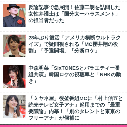
反論記事で急展開！佐藤二朗を詰問した
女性弁護士は「国分太一ハラスメント」
の担当者だった
28年ぶり復活「アメリカ横断ウルトラク
イズ」で疑問視される「MC櫻井翔の役
割」「予選開場」「分断ロケ」
中森明菜「SixTONESとバラエティー番
組共演」韓国ロケの視聴率と「NHKの動
き」
「ミヤネ屋」後釜番組MCに「村上信五と
読売テレビ女子アナ」起用までの「最重
要議論」内幕！「別のタレントと東京の
フリーアナ」が候補に