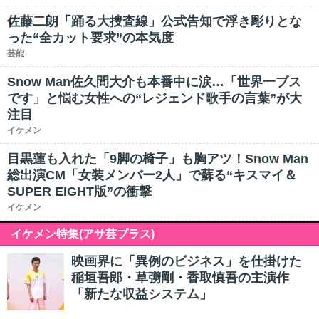
佐藤二朗「踊る大捜査線」公式告知で浮き彫りとな
った“全カット要求”の本気度
芸能
Snow Man佐久間大介も本番中に涙…「世界一ブス
です」と悩む女性への“レジェンド歌手の言葉”が大
注目
イケメン
目黒蓮も入れた「9脚の椅子」も胸アツ！Snow Man
総出演CM「女装メンバー2人」で蘇る“キスマイ＆
SUPER EIGHT版”の衝撃
イケメン
イケメン特集(アサ芸プラス)
映画界に「異例のビジネス」を仕掛けた
稲垣吾郎・草彅剛・香取慎吾の主演作
「新たな収益システム」