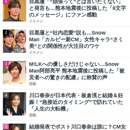
目黒蓮「“頑張って”とは言いたくない」
1
と発言も…熊本地震後に投稿した「8文字
のメッセージ」にファン感動
イケメン
目黒蓮と“社内恋愛”説も…Snow
2
Man「カルビー新CM」女性キャラ“さく
美”との関係性が大注目のワケ
イケメン
M!LKへの優しさだけじゃない…Snow
3
Man阿部亮平 熊本地震後に投稿した「被
災者への驚きの配慮」に称賛の声
芸能
川口春奈が日本代表・板倉滉と結婚＆妊
4
娠！“急接近のタイミング”で訪れていた
「人生の大転機」
芸能
結婚発表でポスト川口春奈は誰に？CM女
5