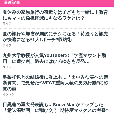
最新記事
夏休みの家族旅行の荷造りは子どもと一緒に！教育
にもママの負担軽減にもなるワケとは？
ライフ
夏の旅行や帰省が劇的にラクになる！荷造りと旅先
が快適になる“1人1ポーチ”収納術
ライフ
九州大学教授が人気YouTuberの「学歴マウント動
画」に猛批判、過去にはひろゆきも反発…
ライフ
亀梨和也との結婚後に炎上も…「田中みな実への禁
断質問」で見せた“WEST.重岡大毅の男気行動”に称
賛の嵐
イケメン
目黒蓮の重大発表説も…Snow Manがアップした
「意味深動画」に飛び交う“期待度マックスの考察”