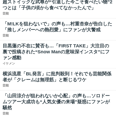
超ストイックな武尊が“引退した今こそ食べたい物”2
つとは「子供の頃から食べてなかったんで」
芸能
「M!LKを狙わないで」の声も…村重杏奈が告白した
「推しメンバーへの熱烈愛」にファンが大警戒
芸能
目黒蓮の不在に賛否も…「FIRST TAKE」大注目の
裏で投稿された“Snow Manの意味深インスタ”にフ
ァン感動
イケメン
横浜流星「BL発言」に批判殺到！それでも芸能関係
者が「クレームは無理筋」と断じるワケ
芸能
「山田涼介が狙われないか心配」の声も…ソロドー
ムツアー大成功も“人気女優の来場”疑惑にファンが
騒然
芸能