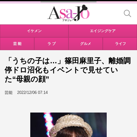
イケメン
エイジングケア
芸 能
ラ ブ
グルメ
ライフ
「うちの子は…」篠田麻里子、離婚調
停ドロ沼化もイベントで見せてい
た“母親の顔”
芸能
2022/12/06 07:14