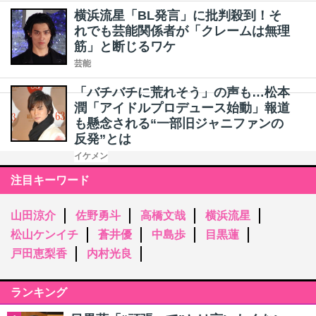
横浜流星「BL発言」に批判殺到！そ
れでも芸能関係者が「クレームは無理
筋」と断じるワケ
芸能
「バチバチに荒れそう」の声も…松本
潤「アイドルプロデュース始動」報道
も懸念される“一部旧ジャニファンの
反発”とは
イケメン
注目キーワード
山田涼介
佐野勇斗
高橋文哉
横浜流星
松山ケンイチ
蒼井優
中島歩
目黒蓮
戸田恵梨香
内村光良
ランキング