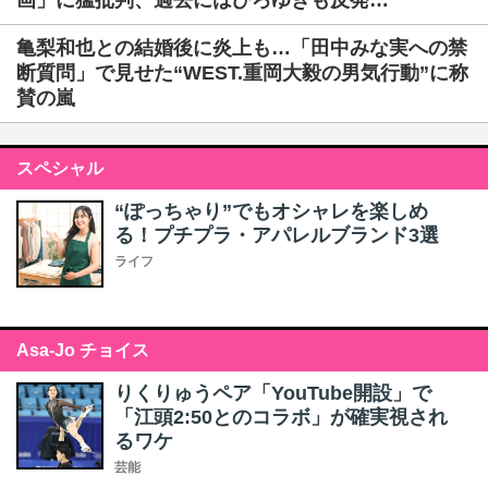
画」に猛批判、過去にはひろゆきも反発…
亀梨和也との結婚後に炎上も…「田中みな実への禁
断質問」で見せた“WEST.重岡大毅の男気行動”に称
賛の嵐
スペシャル
“ぽっちゃり”でもオシャレを楽しめ
る！プチプラ・アパレルブランド3選
ライフ
Asa-Jo チョイス
りくりゅうペア「YouTube開設」で
「江頭2:50とのコラボ」が確実視され
るワケ
芸能