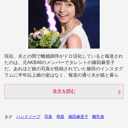
現在、夫との間で離婚調停がドロ沼化していると報道され
たのは、元AKB48のメンバーでタレントの篠田麻里子
だ。あれほど娘の写真が投稿されていた篠田のインスタグ
ラムに半年以上娘の姿はなく、報道の通り夫が娘と暮ら
全文を読む
ハンドソープ
写真
母親
篠田麻里子
離乳食
タグ