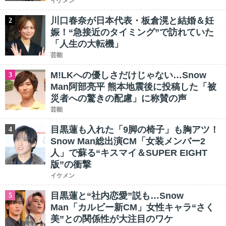
イケメン
川口春奈が日本代表・板倉滉と結婚＆妊
2
娠！“急接近のタイミング”で訪れていた
「人生の大転機」
芸能
M!LKへの優しさだけじゃない…Snow
3
Man阿部亮平 熊本地震後に投稿した「被
災者への驚きの配慮」に称賛の声
芸能
目黒蓮も入れた「9脚の椅子」も胸アツ！
4
Snow Man総出演CM「女装メンバー2
人」で蘇る“キスマイ＆SUPER EIGHT
版”の衝撃
イケメン
目黒蓮と“社内恋愛”説も…Snow
5
Man「カルビー新CM」女性キャラ“さく
美”との関係性が大注目のワケ