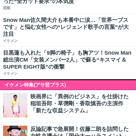
った“全カット要求”の本気度
芸能
Snow Man佐久間大介も本番中に涙…「世界一ブス
です」と悩む女性への“レジェンド歌手の言葉”が大
注目
イケメン
目黒蓮も入れた「9脚の椅子」も胸アツ！Snow Man
総出演CM「女装メンバー2人」で蘇る“キスマイ＆
SUPER EIGHT版”の衝撃
イケメン
イケメン特集(アサ芸プラス)
映画界に「異例のビジネス」を仕掛けた
稲垣吾郎・草彅剛・香取慎吾の主演作
「新たな収益システム」
反論記事で急展開！佐藤二朗を詰問した