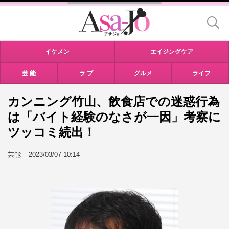
イケメン
エイジングケア
芸 能
ラ ブ
グルメ
ライフ
カンニング竹山、飲食店での迷惑行為
は「バイト経験のなさが一因」考察に
ツッコミ続出！
芸能
2023/03/07 10:14