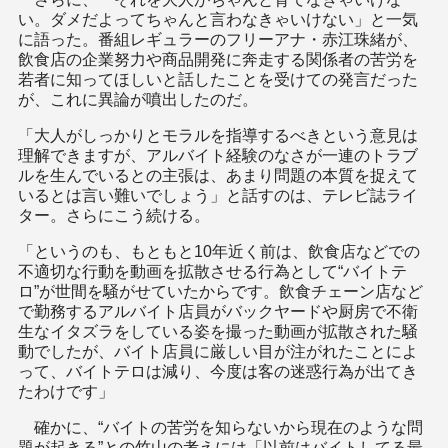
い。ダメだよってちゃんと言わなきゃいけない」と一気
に語った。番組レギュラーのフリーアナ・赤江珠緒が、
飲食店の企業努力や商品開発に奔走する関係者の苦労を
若者に知ってほしいと話したことを受けての発言だった
が、これに異論が噴出したのだ。
「大人がしっかりとモラルを指導するべきという意見は
理解できますが、アルバイト経験のなさが一連のトラブ
ルを生んでいるとの主張は、あまり問題の本質を捉えて
いるとは言い難いでしょう」と話すのは、テレビ誌ライ
ター。さらにこう続ける。
「というのも、もともと10年近く前は、飲食店などでの
不適切な行動を動画を拡散させる行為として“バイトテ
ロ”が世間を騒がせていたからです。飲食チェーン店など
で勤務するアルバイト店員がバックヤードや厨房で不衛
生なイタズラをしている姿を撮った動画が拡散された騒
動でしたが、バイト店員に厳しい目が注がれたことによ
って、バイトテロは減り、今度は客の迷惑行為が出てき
たわけです」
確かに、“バイトの苦労を知らないから現在のような問
題が起きる”との竹山の考えには「以前はバイトしてる最