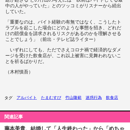
中の人がやっていた」とのツッコミがリスナーから続出
していた。
「重要なのは、バイト経験の有無ではなく、こうしたト
ラブルを起こした場合にどのような事態を招き、どれだ
けの賠償金を請求されるリスクがあるのかを理解させる
ことでしょう」（前出・テレビ誌ライター）
いずれにしても、ただでさえコロナ禍で経済的なダメ
ージを受けた飲食店が、これ以上被害に見舞われないこ
とを祈るばかりだ。
（木村慎吾）
アルバイト
たまむすび
竹山隆範
迷惑行為
飲食店
タグ
関連記事
藤本美貴、結婚して「人生終わった」から「めちゃ