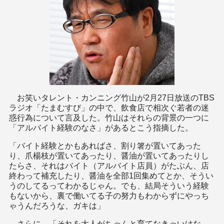
お笑いタレント・カンニング竹山が2月27日放送のTBS
ラジオ「たまむすび」の中で、飲食店で相次ぐ若者の迷
惑行為について言及した。竹山はそれらの背景の一つに
「アルバイト経験のなさ」があるとこう指摘した。
「バイト経験とかもあればさ、割り箸が置いてあった
り、爪楊枝が置いてあったり、醤油が置いてあったりし
たらさ、それはバイト（アルバイト店員）がたぶん、店
終わって補充したり、醤油を全部1回集めてとか、そうい
うのしてるってわかるじゃん。でも、結局そういう経験
もないから、裏で働いてる子の努力もわからずにやっち
ゃうんだろうな、ガキは」
さらに、「それを大人がちゃんと育てなきゃいけな