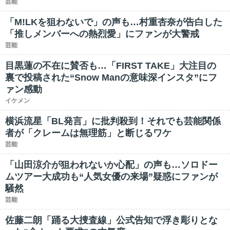
芸能
「M!LKを狙わないで」の声も…村重杏奈が告白した
「推しメンバーへの熱烈愛」にファンが大警戒
芸能
目黒蓮の不在に賛否も…「FIRST TAKE」大注目の
裏で投稿された“Snow Manの意味深インスタ”にフ
ァン感動
イケメン
横浜流星「BL発言」に批判殺到！それでも芸能関係
者が「クレームは無理筋」と断じるワケ
芸能
「山田涼介が狙われないか心配」の声も…ソロドー
ムツアー大成功も“人気女優の来場”疑惑にファンが
騒然
芸能
佐藤二朗「踊る大捜査線」公式告知で浮き彫りとな