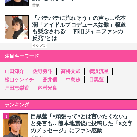
芸能
「バチバチに荒れそう」の声も…松本
潤「アイドルプロデュース始動」報道
も懸念される“一部旧ジャニファンの
反発”とは
イケメン
注目キーワード
山田涼介
佐野勇斗
高橋文哉
横浜流星
松山ケンイチ
蒼井優
中島歩
目黒蓮
戸田恵梨香
内村光良
ランキング
目黒蓮「“頑張って”とは言いたくない」
1
と発言も…熊本地震後に投稿した「8文字
のメッセージ」にファン感動