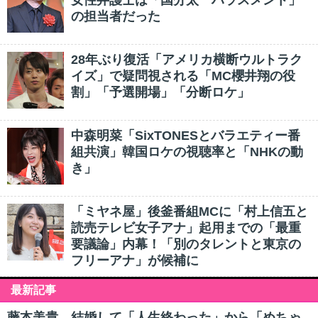
女性弁護士は「国分太一ハラスメント」
の担当者だった
28年ぶり復活「アメリカ横断ウルトラク
イズ」で疑問視される「MC櫻井翔の役
割」「予選開場」「分断ロケ」
中森明菜「SixTONESとバラエティー番
組共演」韓国ロケの視聴率と「NHKの動
き」
「ミヤネ屋」後釜番組MCに「村上信五と
読売テレビ女子アナ」起用までの「最重
要議論」内幕！「別のタレントと東京の
フリーアナ」が候補に
最新記事
藤本美貴、結婚して「人生終わった」から「めちゃ