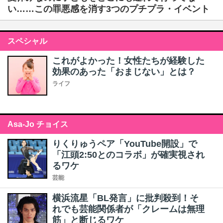
い……この罪悪感を消す3つのプチプラ・イベント
スペシャル
これがよかった！女性たちが経験した
効果のあった「おまじない」とは？
ライフ
Asa-Jo チョイス
りくりゅうペア「YouTube開設」で
「江頭2:50とのコラボ」が確実視され
るワケ
芸能
横浜流星「BL発言」に批判殺到！そ
れでも芸能関係者が「クレームは無理
筋」と断じるワケ