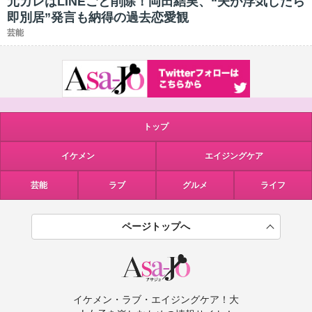
元カレはLINEごと削除！岡田結実、“夫が浮気したら
即別居”発言も納得の過去恋愛観
芸能
トップ
イケメン
エイジングケア
芸能
ラブ
グルメ
ライフ
ページトップへ
イケメン・ラブ・エイジングケア！大