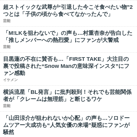
超ストイックな武尊が“引退した今こそ食べたい物”2
つとは「子供の頃から食べてなかったんで」
芸能
「M!LKを狙わないで」の声も…村重杏奈が告白した
「推しメンバーへの熱烈愛」にファンが大警戒
芸能
目黒蓮の不在に賛否も…「FIRST TAKE」大注目の
裏で投稿された“Snow Manの意味深インスタ”にフ
ァン感動
イケメン
横浜流星「BL発言」に批判殺到！それでも芸能関係
者が「クレームは無理筋」と断じるワケ
芸能
「山田涼介が狙われないか心配」の声も…ソロドー
ムツアー大成功も“人気女優の来場”疑惑にファンが
騒然