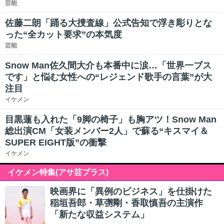
芸能
佐藤二朗「踊る大捜査線」公式告知で浮き彫りとな
った“全カット要求”の本気度
芸能
Snow Man佐久間大介も本番中に涙…「世界一ブス
です」と悩む女性への“レジェンド歌手の言葉”が大
注目
イケメン
目黒蓮も入れた「9脚の椅子」も胸アツ！Snow Man
総出演CM「女装メンバー2人」で蘇る“キスマイ＆
SUPER EIGHT版”の衝撃
イケメン
イケメン特集(アサ芸プラス)
映画界に「異例のビジネス」を仕掛けた
稲垣吾郎・草彅剛・香取慎吾の主演作
「新たな収益システム」