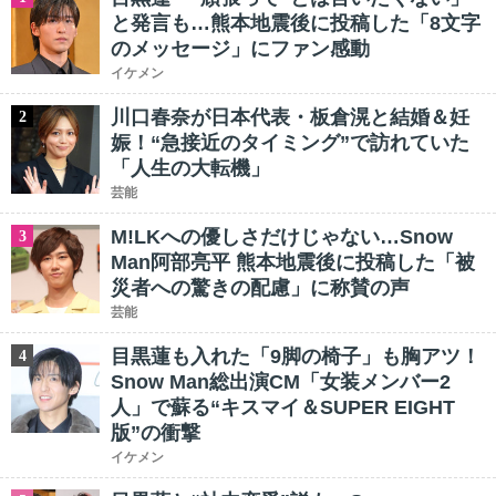
と発言も…熊本地震後に投稿した「8文字
のメッセージ」にファン感動
イケメン
川口春奈が日本代表・板倉滉と結婚＆妊
2
娠！“急接近のタイミング”で訪れていた
「人生の大転機」
芸能
M!LKへの優しさだけじゃない…Snow
3
Man阿部亮平 熊本地震後に投稿した「被
災者への驚きの配慮」に称賛の声
芸能
目黒蓮も入れた「9脚の椅子」も胸アツ！
4
Snow Man総出演CM「女装メンバー2
人」で蘇る“キスマイ＆SUPER EIGHT
版”の衝撃
イケメン