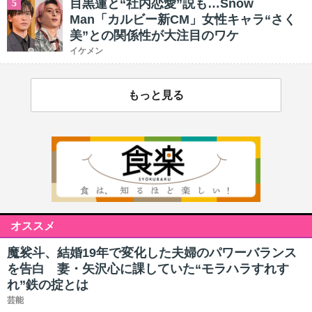
目黒蓮と“社内恋愛”説も…Snow
5
Man「カルビー新CM」女性キャラ“さく
美”との関係性が大注目のワケ
イケメン
もっと見る
オススメ
魔裟斗、結婚19年で変化した夫婦のパワーバランス
を告白 妻・矢沢心に課していた“モラハラすれす
れ”鉄の掟とは
芸能