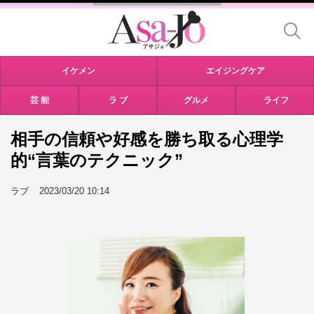
イケメン
エイジングケア
芸 能
ラ ブ
グルメ
ライフ
相手の信頼や好感を勝ち取る心理学
的“言葉のテクニック”
ラブ
2023/03/20 10:14