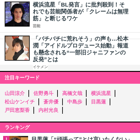
横浜流星「BL発言」に批判殺到！そ
れでも芸能関係者が「クレームは無理
筋」と断じるワケ
芸能
「バチバチに荒れそう」の声も…松本
潤「アイドルプロデュース始動」報道
も懸念される“一部旧ジャニファンの
反発”とは
イケメン
注目キーワード
山田涼介
佐野勇斗
高橋文哉
横浜流星
松山ケンイチ
蒼井優
中島歩
目黒蓮
戸田恵梨香
内村光良
ランキング
目黒蓮「“頑張って”とは言いたくない」
1