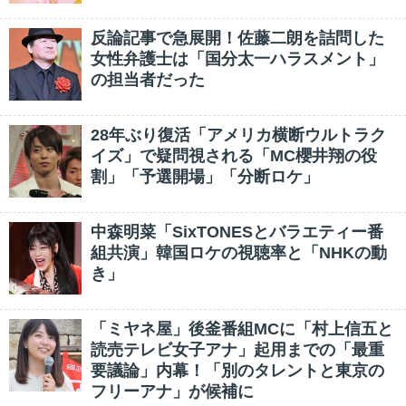
反論記事で急展開！佐藤二朗を詰問した
女性弁護士は「国分太一ハラスメント」
の担当者だった
28年ぶり復活「アメリカ横断ウルトラク
イズ」で疑問視される「MC櫻井翔の役
割」「予選開場」「分断ロケ」
中森明菜「SixTONESとバラエティー番
組共演」韓国ロケの視聴率と「NHKの動
き」
「ミヤネ屋」後釜番組MCに「村上信五と
読売テレビ女子アナ」起用までの「最重
要議論」内幕！「別のタレントと東京の
フリーアナ」が候補に