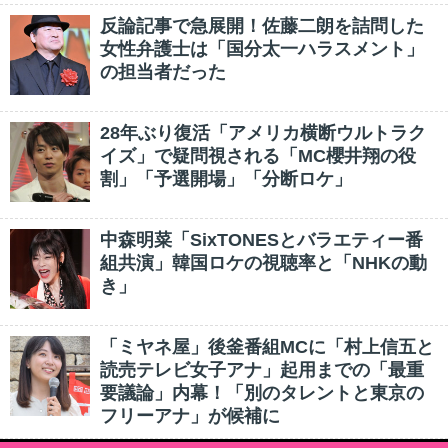
反論記事で急展開！佐藤二朗を詰問した
女性弁護士は「国分太一ハラスメント」
の担当者だった
28年ぶり復活「アメリカ横断ウルトラク
イズ」で疑問視される「MC櫻井翔の役
割」「予選開場」「分断ロケ」
中森明菜「SixTONESとバラエティー番
組共演」韓国ロケの視聴率と「NHKの動
き」
「ミヤネ屋」後釜番組MCに「村上信五と
読売テレビ女子アナ」起用までの「最重
要議論」内幕！「別のタレントと東京の
フリーアナ」が候補に