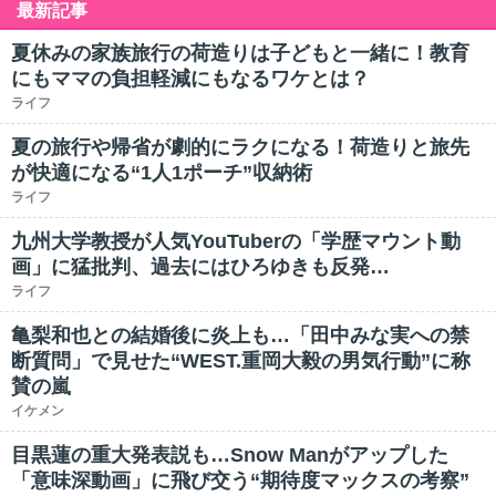
最新記事
夏休みの家族旅行の荷造りは子どもと一緒に！教育
にもママの負担軽減にもなるワケとは？
ライフ
夏の旅行や帰省が劇的にラクになる！荷造りと旅先
が快適になる“1人1ポーチ”収納術
ライフ
九州大学教授が人気YouTuberの「学歴マウント動
画」に猛批判、過去にはひろゆきも反発…
ライフ
亀梨和也との結婚後に炎上も…「田中みな実への禁
断質問」で見せた“WEST.重岡大毅の男気行動”に称
賛の嵐
イケメン
目黒蓮の重大発表説も…Snow Manがアップした
「意味深動画」に飛び交う“期待度マックスの考察”