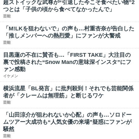
超ストイックな武尊が“引退した今こそ食べたい物”2
つとは「子供の頃から食べてなかったんで」
芸能
「M!LKを狙わないで」の声も…村重杏奈が告白した
「推しメンバーへの熱烈愛」にファンが大警戒
芸能
目黒蓮の不在に賛否も…「FIRST TAKE」大注目の
裏で投稿された“Snow Manの意味深インスタ”にフ
ァン感動
イケメン
横浜流星「BL発言」に批判殺到！それでも芸能関係
者が「クレームは無理筋」と断じるワケ
芸能
「山田涼介が狙われないか心配」の声も…ソロドー
ムツアー大成功も“人気女優の来場”疑惑にファンが
騒然
芸能