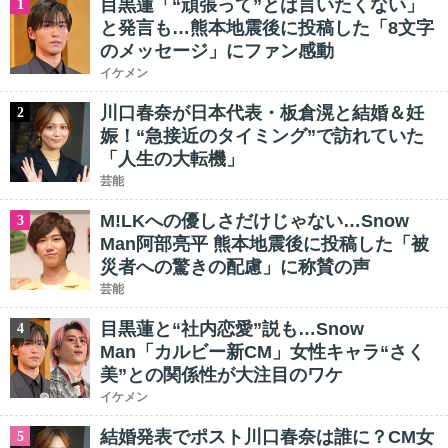
目黒蓮「“頑張って”とは言いたくない」
1
と発言も…熊本地震後に投稿した「8文字
のメッセージ」にファン感動
イケメン
川口春奈が日本代表・板倉滉と結婚＆妊
2
娠！“急接近のタイミング”で訪れていた
「人生の大転機」
芸能
M!LKへの優しさだけじゃない…Snow
3
Man阿部亮平 熊本地震後に投稿した「被
災者への驚きの配慮」に称賛の声
芸能
目黒蓮と“社内恋愛”説も…Snow
4
Man「カルビー新CM」女性キャラ“さく
美”との関係性が大注目のワケ
イケメン
結婚発表でポスト川口春奈は誰に？CM女
5