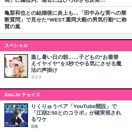
画」に猛批判、過去にはひろゆきも反発…
亀梨和也との結婚後に炎上も…「田中みな実への禁
断質問」で見せた“WEST.重岡大毅の男気行動”に称
賛の嵐
スペシャル
蒸し暑い日の朝……子どもの“お着替
えイヤイヤ”を3秒でやる気にさせる魔
法の声掛け
ライフ
Asa-Jo チョイス
りくりゅうペア「YouTube開設」で
「江頭2:50とのコラボ」が確実視され
るワケ
芸能