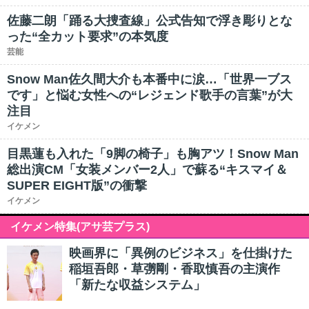
佐藤二朗「踊る大捜査線」公式告知で浮き彫りとな
った“全カット要求”の本気度
芸能
Snow Man佐久間大介も本番中に涙…「世界一ブス
です」と悩む女性への“レジェンド歌手の言葉”が大
注目
イケメン
目黒蓮も入れた「9脚の椅子」も胸アツ！Snow Man
総出演CM「女装メンバー2人」で蘇る“キスマイ＆
SUPER EIGHT版”の衝撃
イケメン
イケメン特集(アサ芸プラス)
映画界に「異例のビジネス」を仕掛けた
稲垣吾郎・草彅剛・香取慎吾の主演作
「新たな収益システム」