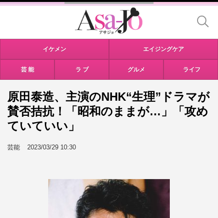
イケメン
エイジングケア
芸 能
ラ ブ
グルメ
ライフ
原田泰造、主演のNHK“生理”ドラマが
賛否拮抗！「昭和のままが…」「攻め
ていていい」
芸能
2023/03/29 10:30