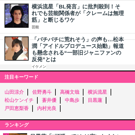
横浜流星「BL発言」に批判殺到！そ
れでも芸能関係者が「クレームは無理
筋」と断じるワケ
芸能
「バチバチに荒れそう」の声も…松本
潤「アイドルプロデュース始動」報道
も懸念される“一部旧ジャニファンの
反発”とは
イケメン
注目キーワード
山田涼介
佐野勇斗
高橋文哉
横浜流星
松山ケンイチ
蒼井優
中島歩
目黒蓮
戸田恵梨香
内村光良
ランキング