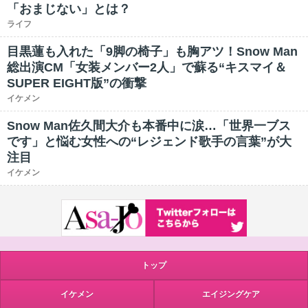
「おまじない」とは？
ライフ
目黒蓮も入れた「9脚の椅子」も胸アツ！Snow Man
総出演CM「女装メンバー2人」で蘇る“キスマイ＆
SUPER EIGHT版”の衝撃
イケメン
Snow Man佐久間大介も本番中に涙…「世界一ブス
です」と悩む女性への“レジェンド歌手の言葉”が大
注目
イケメン
トップ
イケメン
エイジングケア