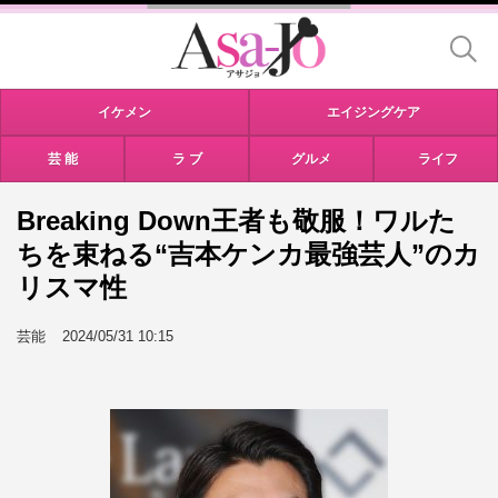
イケメン
エイジングケア
芸 能
ラ ブ
グルメ
ライフ
Breaking Down王者も敬服！ワルた
ちを束ねる“吉本ケンカ最強芸人”のカ
リスマ性
芸能
2024/05/31 10:15