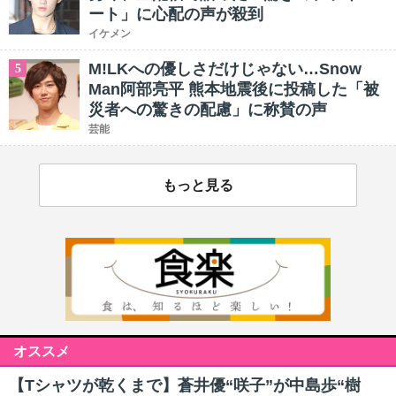
ート」に心配の声が殺到
イケメン
M!LKへの優しさだけじゃない…Snow
5
Man阿部亮平 熊本地震後に投稿した「被
災者への驚きの配慮」に称賛の声
芸能
もっと見る
オススメ
【Tシャツが乾くまで】蒼井優“咲子”が中島歩“樹