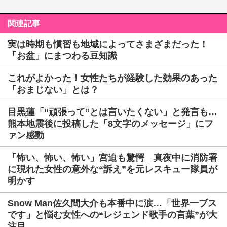
関連記事
実は時期も慣習も地域によってさまざまだった！
「お盆」にまつわる豆知識
これがよかった！女性たちが経験した効果のあった
「おまじない」とは？
目黒蓮「“頑張って”とは言いたくない」と発言も…
熊本地震後に投稿した「8文字のメッセージ」にフ
ァン感動
「怖い、怖い、怖い」宮迫も驚愕 真夜中に消防署
に現れた女性の意外な“訴え”を元レスキュー隊員が
明かす
Snow Man佐久間大介も本番中に涙…「世界一ブス
です」と悩む女性への“レジェンド歌手の言葉”が大
注目