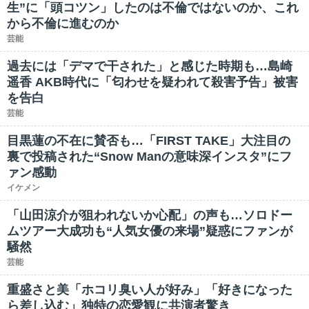
生”に「頭コツン」したのは不倫ではないのか、これ
から不倫に進むのか
芸能
過去には「デマで干された」と感じた時期も…島崎
遥香 AKB時代に「匂わせを疑われて殺害予告」被害
を告白
芸能
目黒蓮の不在に賛否も…「FIRST TAKE」大注目の
裏で投稿された“Snow Manの意味深インスタ”にフ
ァン感動
イケメン
「山田涼介が狙われないか心配」の声も…ソロドー
ムツアー大成功も“人気女優の来場”疑惑にファンが
騒然
芸能
重盛さと美「ホコリ臭い人が好み」「好きになった
ら差し込む」独特の恋愛観に共演者驚き