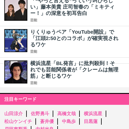
「“やっと言える”っていう叫びらし
い」藤本美貴 庄司智春の「ミキティ
ー！」の深意を初耳告白
芸能
りくりゅうペア「YouTube開設」で
「江頭2:50とのコラボ」が確実視され
るワケ
芸能
横浜流星「BL発言」に批判殺到！そ
れでも芸能関係者が「クレームは無理
筋」と断じるワケ
芸能
注目キーワード
山田涼介
佐野勇斗
高橋文哉
横浜流星
松山ケンイチ
蒼井優
中島歩
目黒蓮