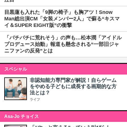
目黒蓮も入れた「9脚の椅子」も胸アツ！Snow
Man総出演CM「女装メンバー2人」で蘇る“キスマ
イ＆SUPER EIGHT版”の衝撃
「バチバチに荒れそう」の声も…松本潤「アイドル
プロデュース始動」報道も懸念される“一部旧ジャ
ニファンの反発”とは
スペシャル
非認知能力専門家が解説！自らゲーム
をやめる子どもに成長する画期的な方
法とは？
ライフ
Asa-Jo チョイス