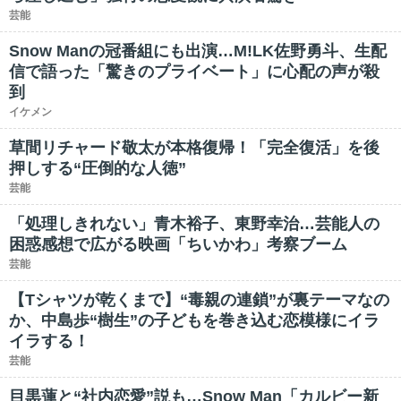
芸能
Snow Manの冠番組にも出演…M!LK佐野勇斗、生配
信で語った「驚きのプライベート」に心配の声が殺
到
イケメン
草間リチャード敬太が本格復帰！「完全復活」を後
押しする“圧倒的な人徳”
芸能
「処理しきれない」青木裕子、東野幸治…芸能人の
困惑感想で広がる映画「ちいかわ」考察ブーム
芸能
【Tシャツが乾くまで】“毒親の連鎖”が裏テーマなの
か、中島歩“樹生”の子どもを巻き込む恋模様にイラ
イラする！
芸能
目黒蓮と“社内恋愛”説も…Snow Man「カルビー新