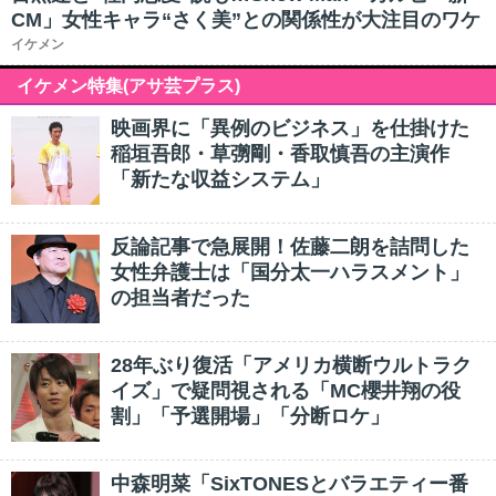
CM」女性キャラ“さく美”との関係性が大注目のワケ
イケメン
イケメン特集(アサ芸プラス)
映画界に「異例のビジネス」を仕掛けた
稲垣吾郎・草彅剛・香取慎吾の主演作
「新たな収益システム」
反論記事で急展開！佐藤二朗を詰問した
女性弁護士は「国分太一ハラスメント」
の担当者だった
28年ぶり復活「アメリカ横断ウルトラク
イズ」で疑問視される「MC櫻井翔の役
割」「予選開場」「分断ロケ」
中森明菜「SixTONESとバラエティー番