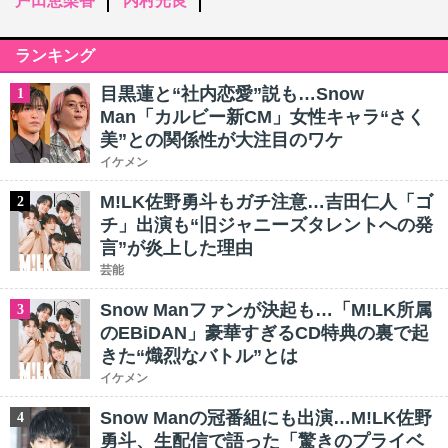
戸田恵梨香
内村光良
ランキング
目黒蓮と“社内恋愛”説も…Snow
1
Man「カルビー新CM」女性キャラ“さく
美”との関係性が大注目のワケ
イケメン
M!LK佐野勇斗もガチ注意…吉田仁人「ゴ
2
チ」出演も“旧ジャニーズタレントへの発
言”が炎上した理由
芸能
Snow Manファンが決起も…「M!LK所属
3
のEBiDAN」豪華すぎるCD特典の裏で起
きた“熾烈なバトル”とは
イケメン
Snow Manの冠番組にも出演…M!LK佐野
4
勇斗、生配信で語った「驚きのプライベ