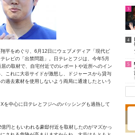
3
4
平をめぐり、6月12日にウェブメディア「現代ビ
テレビの「出禁問題」。日テレとフジは、今年5月
5
新居の取材で、自宅付近でのレポートや近所へのイン
い、これに大谷サイドが激怒し、ドジャースから貸与
谷の過去素材を使用しないよう両局に通達したという
Xを中心に日テレとフジへのバッシングも過熱して
2億円ともいわれる豪邸付近を取材したのがマズかっ
的にされる危険が高まりますからね。大谷はもともと