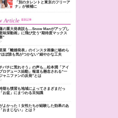
「別のタレントと東京のフリーア
ナ」が候補に
 Article
最新記事
蓮の重大発表説も…Snow Manがアップし
意味深動画」に飛び交う“期待度マックス
察”
ン
里菜「離婚発表」のインスタ画像に秘めら
“ほぼ誰も気がつかない”細やかな工夫
チバチに荒れそう」の声も…松本潤「アイ
プロデュース始動」報道も懸念される“一
ジャニファンの反発”とは
ン
時期も慣習も地域によってさまざまだっ
「お盆」にまつわる豆知識
がよかった！女性たちが経験した効果のあ
「おまじない」とは？