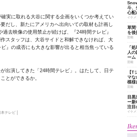
Sn
斗、
心配
が確実に取れる大谷に関する企画をいくつか考えてい
イケメ
必要だし、新たにアメリカへ出向いての取材も計画し
草間
や過去映像の使用禁止が続けば、『24時間テレビ』
を後
芸能
制作スタッフは、大谷サイドと和解できなければ、大
レビ』の成否にも大きな影響が出ると相当焦っている
「処
人の
ーム
芸能
が出演してきた「24時間テレビ」。はたして、日テ
【T
マな
ることができるか。
模様
芸能
目黒
ー新
注目
イケメ
日本テレビ
Ike