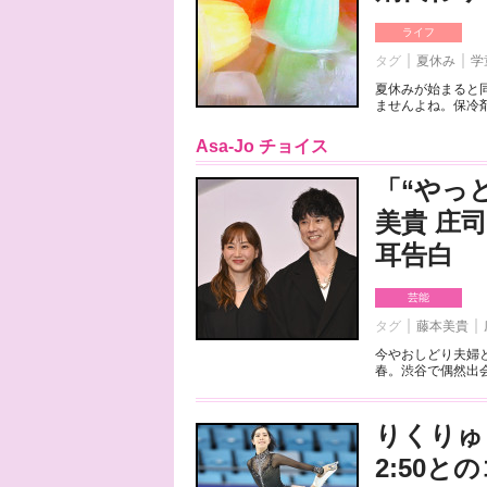
ライフ
タグ
夏休み
学
夏休みが始まると
ませんよね。保冷剤
Asa-Jo チョイス
「“やっ
美貴 庄
耳告白
芸能
タグ
藤本美貴
今やおしどり夫婦
春。渋谷で偶然出会
りくりゅ
2:50