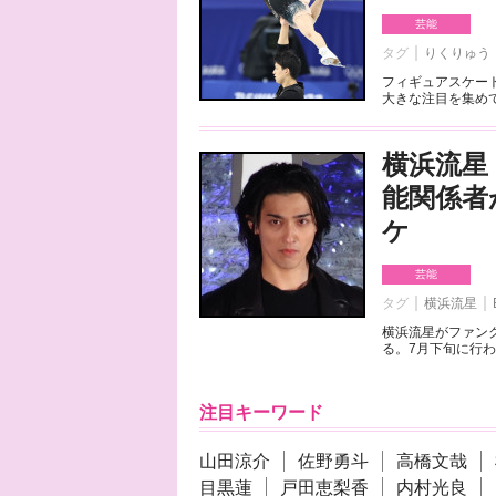
芸能
タグ
りくりゅう
フィギュアスケート
大きな注目を集めて
横浜流星
能関係者
ケ
芸能
タグ
横浜流星
横浜流星がファンク
る。7月下旬に行わ
注目キーワード
山田涼介
佐野勇斗
高橋文哉
目黒蓮
戸田恵梨香
内村光良