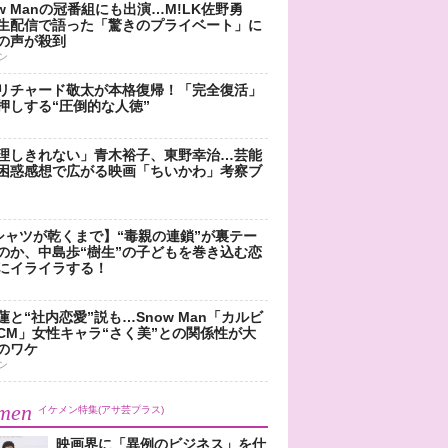
ow Manの冠番組にも出演…M!LK佐野勇
生配信で語った「驚きのプライベート」に
の声が殺到
ン
リチャード敬太が本格復帰！「完全復活」
押しする“圧倒的な人徳”
理しきれない」青木裕子、東野幸治…芸能
困惑感想で広がる映画「ちいかわ」考察ブ
シャツが乾くまで】“毒親の連鎖”が裏テー
のか、中島歩“樹生”の子どもを巻き込む恋
にイライラする！
蓮と“社内恋愛”説も…Snow Man「カルビ
CM」女性キャラ“さく美”との関係性が大
のワケ
ン
men
イケメン特集(アサ芸プラス)
映画界に「異例のビジネス」を仕