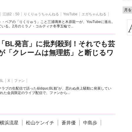
江頭2：50
りくりゅうちゃんねる
YouTube
エガちゃんねる
・ペアの「りくりゅう」こと三浦璃来と木原龍一が、YouTubeに進出。
いる。2月のミラノ・コルティナ冬季五輪で...
「BL発言」に批判殺到！それでも芸
が「クレームは無理筋」と断じるワ
BL
X
ファン
ラブの生配信で語った&ldquo;BL観”が、思わぬ炎上騒動に発展してい
れた会員限定のライブ配信で、ファンから...
横浜流星
松山ケンイチ
蒼井優
中島歩