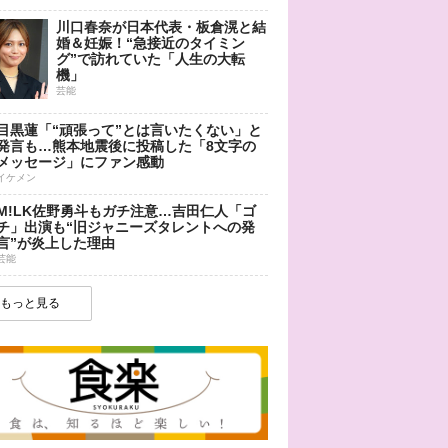
川口春奈が日本代表・板倉滉と結
婚＆妊娠！“急接近のタイミン
グ”で訪れていた「人生の大転
機」
芸能
目黒蓮「“頑張って”とは言いたくない」と
発言も…熊本地震後に投稿した「8文字の
メッセージ」にファン感動
イケメン
M!LK佐野勇斗もガチ注意…吉田仁人「ゴ
チ」出演も“旧ジャニーズタレントへの発
言”が炎上した理由
芸能
もっと見る