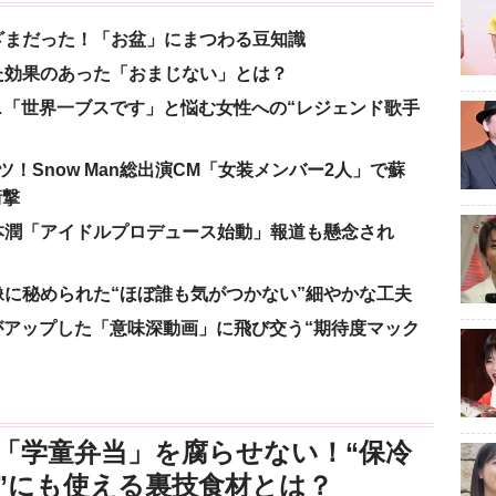
ざまだった！「お盆」にまつわる豆知識
た効果のあった「おまじない」とは？
涙…「世界一ブスです」と悩む女性への“レジェンド歌手
！Snow Man総出演CM「女装メンバー2人」で蘇
衝撃
本潤「アイドルプロデュース始動」報道も懸念され
に秘められた“ほぼ誰も気がつかない”細やかな工夫
nがアップした「意味深動画」に飛び交う“期待度マック
「学童弁当」を腐らせない！“保冷
”にも使える裏技食材とは？