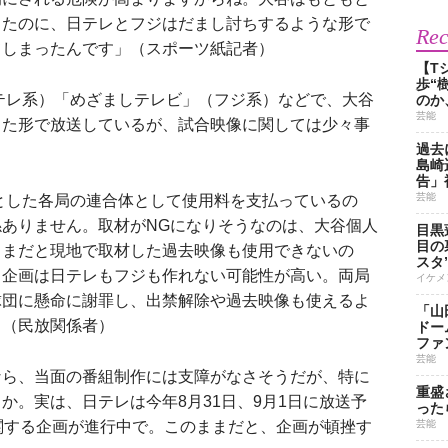
ったのに、日テレとフジはだまし討ちするような形で
Re
てしまったんです」（スポーツ紙記者）
【T
歩“
」（日テレ系）「めざましテレビ」（フジ系）などで、大谷
のか
芸能
した形で放送しているが、試合映像に関しては少々事
過去
島崎
告」
芸能
めとした各局の連合体として使用料を支払っているの
ありません。取材がNGになりそうなのは、大谷個人
目黒
目の
ままだと現地で取材した過去映像も使用できないの
スタ
る企画は日テレもフジも作れない可能性が高い。両局
イケメ
球団に懸命に謝罪し、出禁解除や過去映像も使えるよ
「山
」（民放関係者）
ドー
ファ
芸能
ら、当面の番組制作には支障がなさそうだが、特に
重盛
か。実は、日テレは今年8月31日、9月1日に放送予
った
関する企画が進行中で。このままだと、企画が頓挫す
芸能