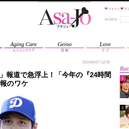
イケメン
ラ
SEARCH
Aging Care
Geino
Love
エイジングケア
芸 能
ラ ブ
2024/06/17 12:30
Ran
」報道で急浮上！「今年の『24時間
1
情報のワケ
2