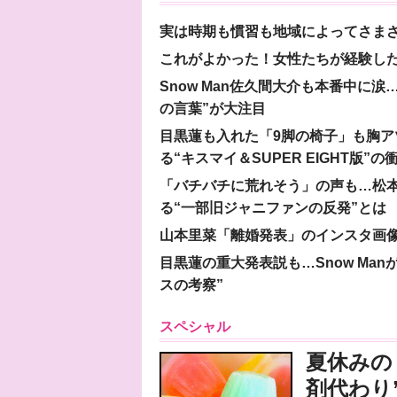
実は時期も慣習も地域によってさま
これがよかった！女性たちが経験し
Snow Man佐久間大介も本番中に
の言葉”が大注目
目黒蓮も入れた「9脚の椅子」も胸アツ
る“キスマイ＆SUPER EIGHT版”の
「バチバチに荒れそう」の声も…松
る“一部旧ジャニファンの反発”とは
山本里菜「離婚発表」のインスタ画像
目黒蓮の重大発表説も…Snow Ma
スの考察”
スペシャル
夏休みの
剤代わり