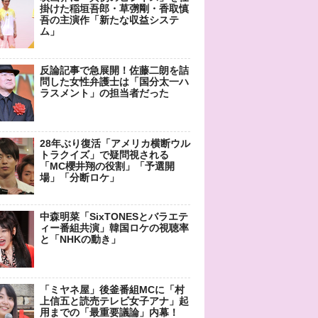
掛けた稲垣吾郎・草彅剛・香取慎
吾の主演作「新たな収益システ
ム」
反論記事で急展開！佐藤二朗を詰
問した女性弁護士は「国分太一ハ
ラスメント」の担当者だった
28年ぶり復活「アメリカ横断ウル
トラクイズ」で疑問視される
「MC櫻井翔の役割」「予選開
場」「分断ロケ」
中森明菜「SixTONESとバラエテ
ィー番組共演」韓国ロケの視聴率
と「NHKの動き」
「ミヤネ屋」後釜番組MCに「村
上信五と読売テレビ女子アナ」起
用までの「最重要議論」内幕！