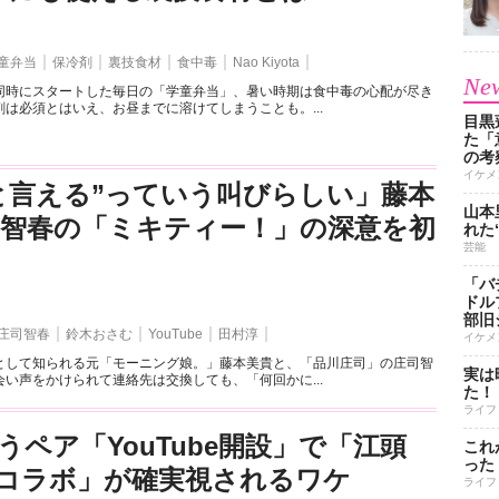
童弁当
保冷剤
裏技食材
食中毒
Nao Kiyota
New
同時にスタートした毎日の「学童弁当」、暑い時期は食中毒の心配が尽き
は必須とはいえ、お昼までに溶けてしまうことも。...
目黒
た「
の考
イケメ
と言える”っていう叫びらしい」藤本
山本
司智春の「ミキティー！」の深意を初
れた
芸能
「バ
ドル
部旧
庄司智春
鈴木おさむ
YouTube
田村淳
イケメ
として知られる元「モーニング娘。」藤本美貴と、「品川庄司」の庄司智
実は
い声をかけられて連絡先は交換しても、「何回かに...
た！
ライフ
うペア「YouTube開設」で「江頭
これ
った
とのコラボ」が確実視されるワケ
ライフ