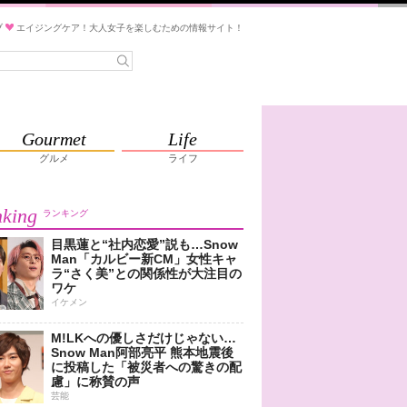
ブ
エイジングケア！大人女子を楽しむための情報サイト！
Gourmet
Life
グルメ
ライフ
king
ランキング
目黒蓮と“社内恋愛”説も…Snow
Man「カルビー新CM」女性キャ
ラ“さく美”との関係性が大注目の
ワケ
イケメン
M!LKへの優しさだけじゃない…
Snow Man阿部亮平 熊本地震後
に投稿した「被災者への驚きの配
慮」に称賛の声
芸能