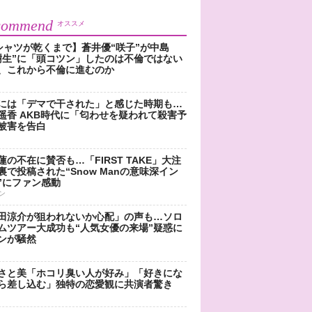
commend
オススメ
シャツが乾くまで】蒼井優“咲子”が中島
樹生”に「頭コツン」したのは不倫ではない
、これから不倫に進むのか
には「デマで干された」と感じた時期も…
遥香 AKB時代に「匂わせを疑われて殺害予
被害を告白
蓮の不在に賛否も…「FIRST TAKE」大注
裏で投稿された“Snow Manの意味深イン
”にファン感動
ン
田涼介が狙われないか心配」の声も…ソロ
ムツアー大成功も“人気女優の来場”疑惑に
ンが騒然
さと美「ホコリ臭い人が好み」「好きにな
ら差し込む」独特の恋愛観に共演者驚き