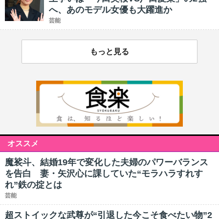
へ、あのモデル女優も大躍進か
芸能
もっと見る
オススメ
魔裟斗、結婚19年で変化した夫婦のパワーバランス
を告白 妻・矢沢心に課していた“モラハラすれす
れ”鉄の掟とは
芸能
超ストイックな武尊が“引退した今こそ食べたい物”2