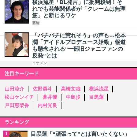
横浜流星「BL発言」に批判殺到！そ
れでも芸能関係者が「クレームは無理
筋」と断じるワケ
芸能
「バチバチに荒れそう」の声も…松本
潤「アイドルプロデュース始動」報道
も懸念される“一部旧ジャニファンの
反発”とは
イケメン
注目キーワード
山田涼介
佐野勇斗
高橋文哉
横浜流星
松山ケンイチ
蒼井優
中島歩
目黒蓮
戸田恵梨香
内村光良
ランキング
目黒蓮「“頑張って”とは言いたくない」
1