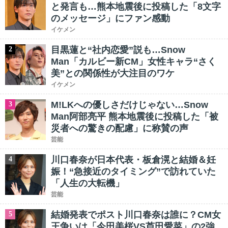
と発言も…熊本地震後に投稿した「8文字
のメッセージ」にファン感動
イケメン
目黒蓮と“社内恋愛”説も…Snow
2
Man「カルビー新CM」女性キャラ“さく
美”との関係性が大注目のワケ
イケメン
M!LKへの優しさだけじゃない…Snow
3
Man阿部亮平 熊本地震後に投稿した「被
災者への驚きの配慮」に称賛の声
芸能
川口春奈が日本代表・板倉滉と結婚＆妊
4
娠！“急接近のタイミング”で訪れていた
「人生の大転機」
芸能
結婚発表でポスト川口春奈は誰に？CM女
5
王争いは「今田美桜VS芦田愛菜」の2強