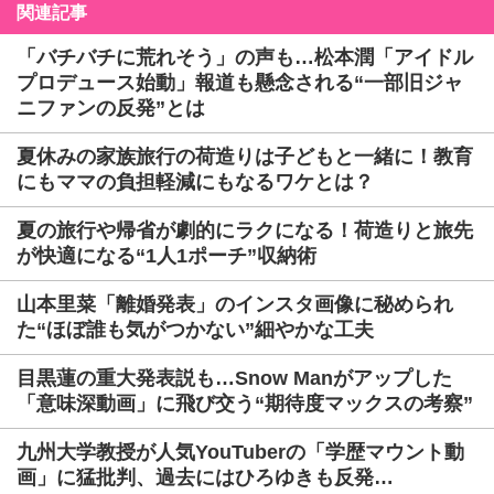
関連記事
「バチバチに荒れそう」の声も…松本潤「アイドル
プロデュース始動」報道も懸念される“一部旧ジャ
ニファンの反発”とは
夏休みの家族旅行の荷造りは子どもと一緒に！教育
にもママの負担軽減にもなるワケとは？
夏の旅行や帰省が劇的にラクになる！荷造りと旅先
が快適になる“1人1ポーチ”収納術
山本里菜「離婚発表」のインスタ画像に秘められ
た“ほぼ誰も気がつかない”細やかな工夫
目黒蓮の重大発表説も…Snow Manがアップした
「意味深動画」に飛び交う“期待度マックスの考察”
九州大学教授が人気YouTuberの「学歴マウント動
画」に猛批判、過去にはひろゆきも反発…