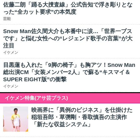
佐藤二朗「踊る大捜査線」公式告知で浮き彫りとな
った“全カット要求”の本気度
芸能
Snow Man佐久間大介も本番中に涙…「世界一ブス
です」と悩む女性への“レジェンド歌手の言葉”が大
注目
イケメン
目黒蓮も入れた「9脚の椅子」も胸アツ！Snow Man
総出演CM「女装メンバー2人」で蘇る“キスマイ＆
SUPER EIGHT版”の衝撃
イケメン
イケメン特集(アサ芸プラス)
映画界に「異例のビジネス」を仕掛けた
稲垣吾郎・草彅剛・香取慎吾の主演作
「新たな収益システム」