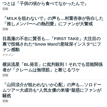
つとは「子供の頃から食べてなかったんで」
芸能
「M!LKを狙わないで」の声も…村重杏奈が告白した
「推しメンバーへの熱烈愛」にファンが大警戒
芸能
目黒蓮の不在に賛否も…「FIRST TAKE」大注目の
裏で投稿された“Snow Manの意味深インスタ”にフ
ァン感動
イケメン
横浜流星「BL発言」に批判殺到！それでも芸能関係
者が「クレームは無理筋」と断じるワケ
芸能
「山田涼介が狙われないか心配」の声も…ソロドー
ムツアー大成功も“人気女優の来場”疑惑にファンが
騒然
芸能