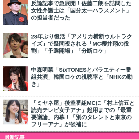
反論記事で急展開！佐藤二朗を詰問した
女性弁護士は「国分太一ハラスメント」
の担当者だった
28年ぶり復活「アメリカ横断ウルトラク
イズ」で疑問視される「MC櫻井翔の役
割」「予選開場」「分断ロケ」
中森明菜「SixTONESとバラエティー番
組共演」韓国ロケの視聴率と「NHKの動
き」
「ミヤネ屋」後釜番組MCに「村上信五と
読売テレビ女子アナ」起用までの「最重
要議論」内幕！「別のタレントと東京の
フリーアナ」が候補に
最新記事