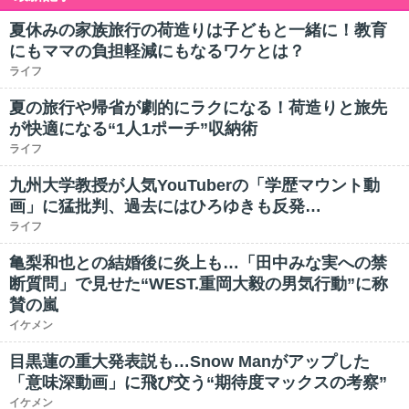
夏休みの家族旅行の荷造りは子どもと一緒に！教育
にもママの負担軽減にもなるワケとは？
ライフ
夏の旅行や帰省が劇的にラクになる！荷造りと旅先
が快適になる“1人1ポーチ”収納術
ライフ
九州大学教授が人気YouTuberの「学歴マウント動
画」に猛批判、過去にはひろゆきも反発…
ライフ
亀梨和也との結婚後に炎上も…「田中みな実への禁
断質問」で見せた“WEST.重岡大毅の男気行動”に称
賛の嵐
イケメン
目黒蓮の重大発表説も…Snow Manがアップした
「意味深動画」に飛び交う“期待度マックスの考察”
イケメン