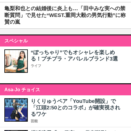
亀梨和也との結婚後に炎上も…「田中みな実への禁
断質問」で見せた“WEST.重岡大毅の男気行動”に称
賛の嵐
スペシャル
“ぽっちゃり”でもオシャレを楽しめ
る！プチプラ・アパレルブランド3選
ライフ
Asa-Jo チョイス
りくりゅうペア「YouTube開設」で
「江頭2:50とのコラボ」が確実視され
るワケ
芸能