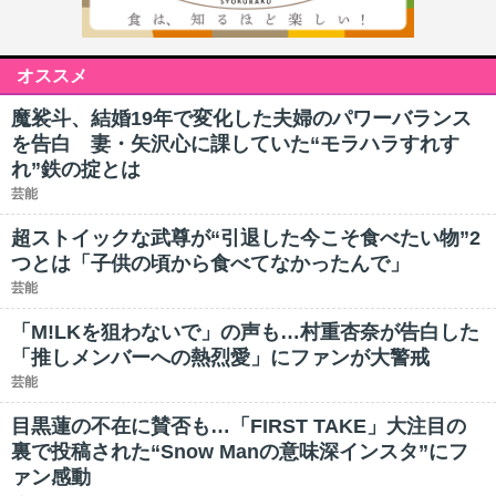
オススメ
魔裟斗、結婚19年で変化した夫婦のパワーバランス
を告白 妻・矢沢心に課していた“モラハラすれす
れ”鉄の掟とは
芸能
超ストイックな武尊が“引退した今こそ食べたい物”2
つとは「子供の頃から食べてなかったんで」
芸能
「M!LKを狙わないで」の声も…村重杏奈が告白した
「推しメンバーへの熱烈愛」にファンが大警戒
芸能
目黒蓮の不在に賛否も…「FIRST TAKE」大注目の
裏で投稿された“Snow Manの意味深インスタ”にフ
ァン感動