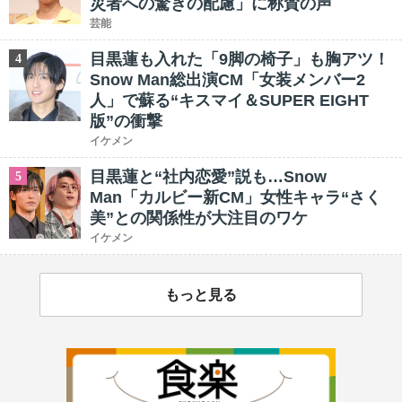
災者への驚きの配慮」に称賛の声
芸能
目黒蓮も入れた「9脚の椅子」も胸アツ！
4
Snow Man総出演CM「女装メンバー2
人」で蘇る“キスマイ＆SUPER EIGHT
版”の衝撃
イケメン
目黒蓮と“社内恋愛”説も…Snow
5
Man「カルビー新CM」女性キャラ“さく
美”との関係性が大注目のワケ
イケメン
もっと見る