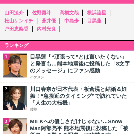
山田涼介
佐野勇斗
高橋文哉
横浜流星
松山ケンイチ
蒼井優
中島歩
目黒蓮
戸田恵梨香
内村光良
ランキング
目黒蓮「“頑張って”とは言いたくない」
1
と発言も…熊本地震後に投稿した「8文字
のメッセージ」にファン感動
イケメン
川口春奈が日本代表・板倉滉と結婚＆妊
2
娠！“急接近のタイミング”で訪れていた
「人生の大転機」
芸能
M!LKへの優しさだけじゃない…Snow
3
Man阿部亮平 熊本地震後に投稿した「被