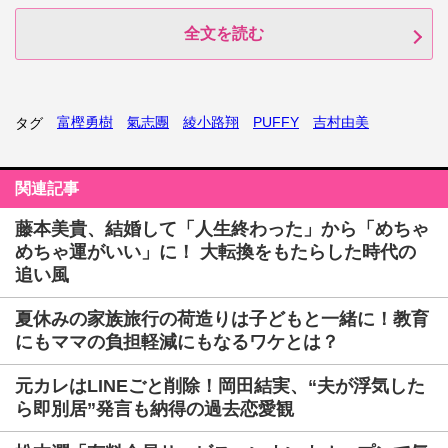
全文を読む
富樫勇樹
氣志團
綾小路翔
PUFFY
吉村由美
タグ
関連記事
藤本美貴、結婚して「人生終わった」から「めちゃ
めちゃ運がいい」に！ 大転換をもたらした時代の
追い風
夏休みの家族旅行の荷造りは子どもと一緒に！教育
にもママの負担軽減にもなるワケとは？
元カレはLINEごと削除！岡田結実、“夫が浮気した
ら即別居”発言も納得の過去恋愛観