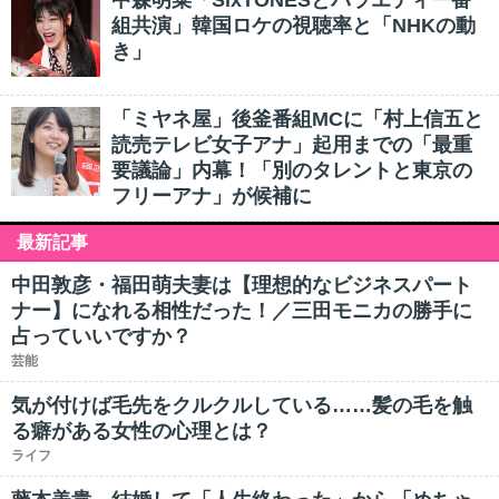
中森明菜「SixTONESとバラエティー番
組共演」韓国ロケの視聴率と「NHKの動
き」
「ミヤネ屋」後釜番組MCに「村上信五と
読売テレビ女子アナ」起用までの「最重
要議論」内幕！「別のタレントと東京の
フリーアナ」が候補に
最新記事
中田敦彦・福田萌夫妻は【理想的なビジネスパート
ナー】になれる相性だった！／三田モニカの勝手に
占っていいですか？
芸能
気が付けば毛先をクルクルしている……髪の毛を触
る癖がある女性の心理とは？
ライフ