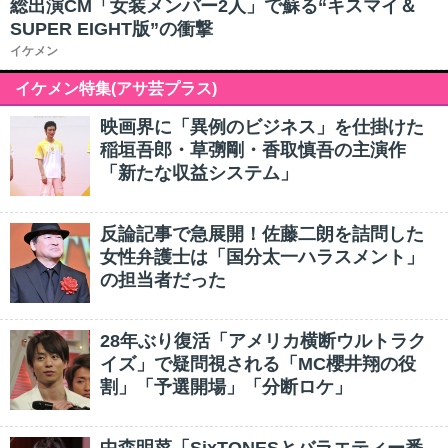
総出演CM「女装メンバー2人」で蘇る“キスマイ＆
SUPER EIGHT版”の衝撃
イケメン
イケメン特集(アサ芸プラス)
映画界に「異例のビジネス」を仕掛けた
稲垣吾郎・草彅剛・香取慎吾の主演作
「新たな収益システム」
反論記事で急展開！佐藤二朗を詰問した
女性弁護士は「国分太一ハラスメント」
の担当者だった
28年ぶり復活「アメリカ横断ウルトラク
イズ」で疑問視される「MC櫻井翔の役
割」「予選開場」「分断ロケ」