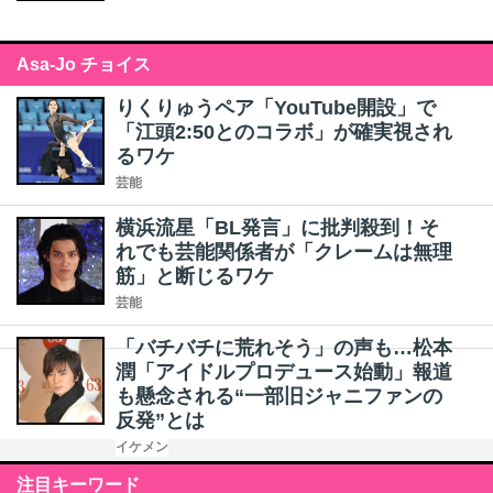
Asa-Jo チョイス
りくりゅうペア「YouTube開設」で
「江頭2:50とのコラボ」が確実視され
るワケ
芸能
横浜流星「BL発言」に批判殺到！そ
れでも芸能関係者が「クレームは無理
筋」と断じるワケ
芸能
「バチバチに荒れそう」の声も…松本
潤「アイドルプロデュース始動」報道
も懸念される“一部旧ジャニファンの
反発”とは
イケメン
注目キーワード