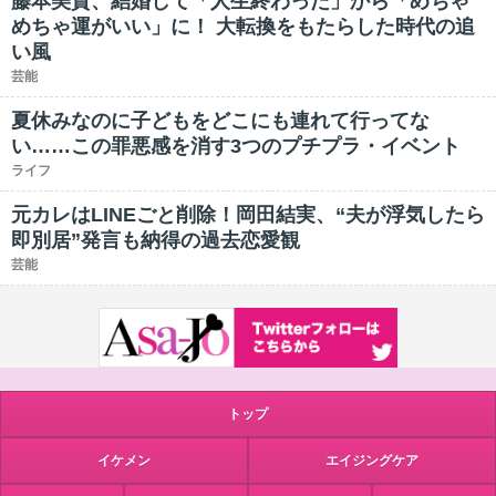
藤本美貴、結婚して「人生終わった」から「めちゃ
めちゃ運がいい」に！ 大転換をもたらした時代の追
い風
芸能
夏休みなのに子どもをどこにも連れて行ってな
い……この罪悪感を消す3つのプチプラ・イベント
ライフ
元カレはLINEごと削除！岡田結実、“夫が浮気したら
即別居”発言も納得の過去恋愛観
芸能
トップ
イケメン
エイジングケア