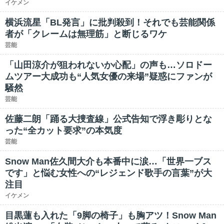
イケメン
横浜流星「BL発言」に批判殺到！それでも芸能関係
者が「クレームは無理筋」と断じるワケ
芸能
「山田涼介が狙われないか心配」の声も…ソロドー
ムツアー大成功も“人気女優の来場”疑惑にファンが
騒然
芸能
佐藤二朗「踊る大捜査線」公式告知で浮き彫りとな
った“全カット要求”の本気度
芸能
Snow Man佐久間大介も本番中に涙…「世界一ブス
です」と悩む女性への“レジェンド歌手の言葉”が大
注目
イケメン
目黒蓮も入れた「9脚の椅子」も胸アツ！Snow Man