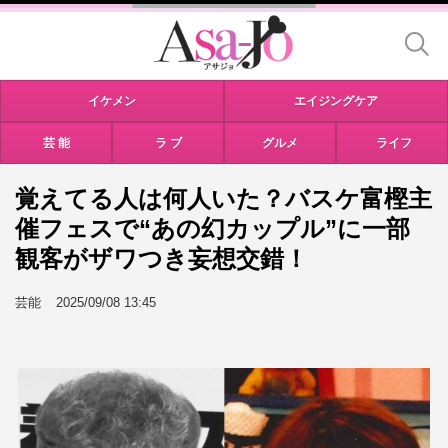
イケメン
エイジングケア
芸 能
ラ ブ
グルメ
ライフ
覚えてる人は何人いた？バスケ富樫主
催フェスで“あの幻カップル”に一部
観客がザワつき妄想交錯！
芸能
2025/09/08 13:45