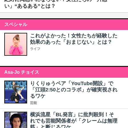
い」“あるある”とは？
スペシャル
これがよかった！女性たちが経験した
効果のあった「おまじない」とは？
ライフ
Asa-Jo チョイス
りくりゅうペア「YouTube開設」で
「江頭2:50とのコラボ」が確実視され
るワケ
芸能
横浜流星「BL発言」に批判殺到！そ
れでも芸能関係者が「クレームは無理
筋」と断じるワケ