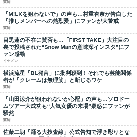
芸能
「M!LKを狙わないで」の声も…村重杏奈が告白した
「推しメンバーへの熱烈愛」にファンが大警戒
芸能
目黒蓮の不在に賛否も…「FIRST TAKE」大注目の
裏で投稿された“Snow Manの意味深インスタ”にフ
ァン感動
イケメン
横浜流星「BL発言」に批判殺到！それでも芸能関係
者が「クレームは無理筋」と断じるワケ
芸能
「山田涼介が狙われないか心配」の声も…ソロドー
ムツアー大成功も“人気女優の来場”疑惑にファンが
騒然
芸能
佐藤二朗「踊る大捜査線」公式告知で浮き彫りとな