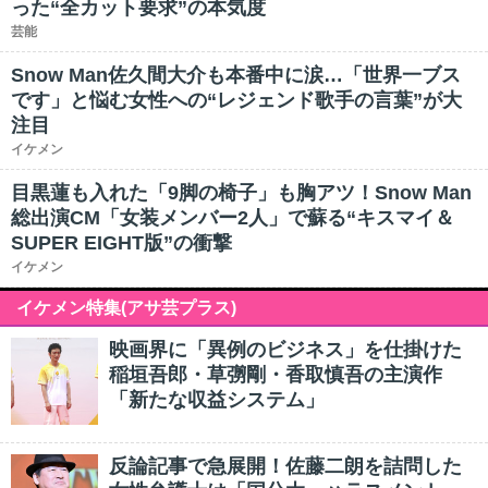
った“全カット要求”の本気度
芸能
Snow Man佐久間大介も本番中に涙…「世界一ブス
です」と悩む女性への“レジェンド歌手の言葉”が大
注目
イケメン
目黒蓮も入れた「9脚の椅子」も胸アツ！Snow Man
総出演CM「女装メンバー2人」で蘇る“キスマイ＆
SUPER EIGHT版”の衝撃
イケメン
イケメン特集(アサ芸プラス)
映画界に「異例のビジネス」を仕掛けた
稲垣吾郎・草彅剛・香取慎吾の主演作
「新たな収益システム」
反論記事で急展開！佐藤二朗を詰問した