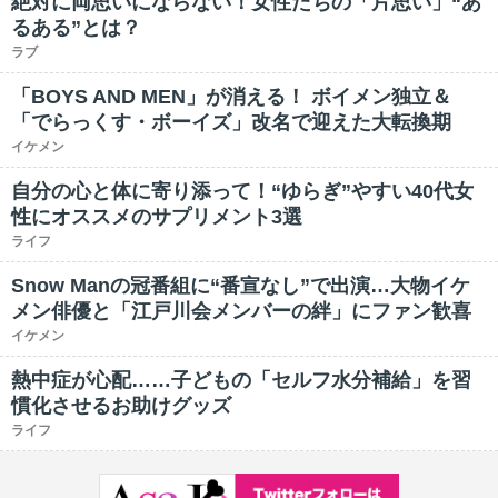
絶対に両思いにならない！女性たちの「片思い」“あ
るある”とは？
ラブ
「BOYS AND MEN」が消える！ ボイメン独立＆
「でらっくす・ボーイズ」改名で迎えた大転換期
イケメン
自分の心と体に寄り添って！“ゆらぎ”やすい40代女
性にオススメのサプリメント3選
ライフ
Snow Manの冠番組に“番宣なし”で出演…大物イケ
メン俳優と「江戸川会メンバーの絆」にファン歓喜
イケメン
熱中症が心配……子どもの「セルフ水分補給」を習
慣化させるお助けグッズ
ライフ