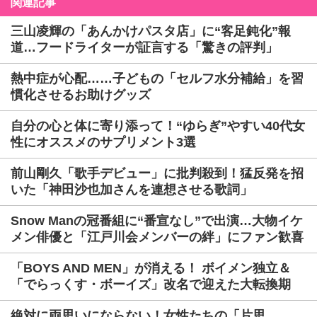
関連記事
三山凌輝の「あんかけパスタ店」に“客足鈍化”報
道…フードライターが証言する「驚きの評判」
熱中症が心配……子どもの「セルフ水分補給」を習
慣化させるお助けグッズ
自分の心と体に寄り添って！“ゆらぎ”やすい40代女
性にオススメのサプリメント3選
前山剛久「歌手デビュー」に批判殺到！猛反発を招
いた「神田沙也加さんを連想させる歌詞」
Snow Manの冠番組に“番宣なし”で出演…大物イケ
メン俳優と「江戸川会メンバーの絆」にファン歓喜
「BOYS AND MEN」が消える！ ボイメン独立＆
「でらっくす・ボーイズ」改名で迎えた大転換期
絶対に両思いにならない！女性たちの「片思