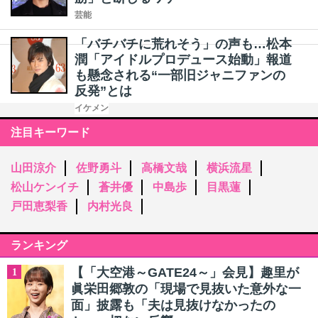
芸能
「バチバチに荒れそう」の声も…松本
潤「アイドルプロデュース始動」報道
も懸念される“一部旧ジャニファンの
反発”とは
イケメン
注目キーワード
山田涼介
佐野勇斗
高橋文哉
横浜流星
松山ケンイチ
蒼井優
中島歩
目黒蓮
戸田恵梨香
内村光良
ランキング
【「大空港～GATE24～」会見】趣里が
1
眞栄田郷敦の「現場で見抜いた意外な一
面」披露も「夫は見抜けなかったの