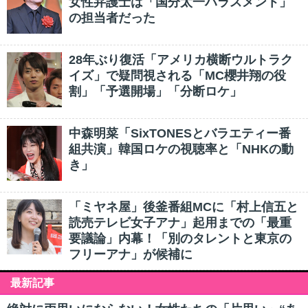
女性弁護士は「国分太一ハラスメント」
の担当者だった
28年ぶり復活「アメリカ横断ウルトラク
イズ」で疑問視される「MC櫻井翔の役
割」「予選開場」「分断ロケ」
中森明菜「SixTONESとバラエティー番
組共演」韓国ロケの視聴率と「NHKの動
き」
「ミヤネ屋」後釜番組MCに「村上信五と
読売テレビ女子アナ」起用までの「最重
要議論」内幕！「別のタレントと東京の
フリーアナ」が候補に
最新記事