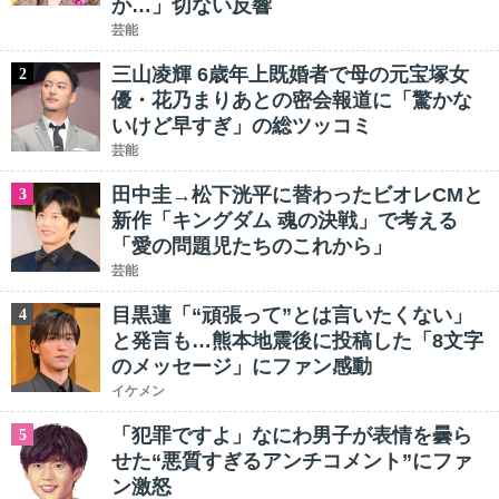
か…」切ない反響
芸能
三山凌輝 6歳年上既婚者で母の元宝塚女
2
優・花乃まりあとの密会報道に「驚かな
いけど早すぎ」の総ツッコミ
芸能
田中圭→松下洸平に替わったビオレCMと
3
新作「キングダム 魂の決戦」で考える
「愛の問題児たちのこれから」
芸能
目黒蓮「“頑張って”とは言いたくない」
4
と発言も…熊本地震後に投稿した「8文字
のメッセージ」にファン感動
イケメン
「犯罪ですよ」なにわ男子が表情を曇ら
5
せた“悪質すぎるアンチコメント”にファ
ン激怒