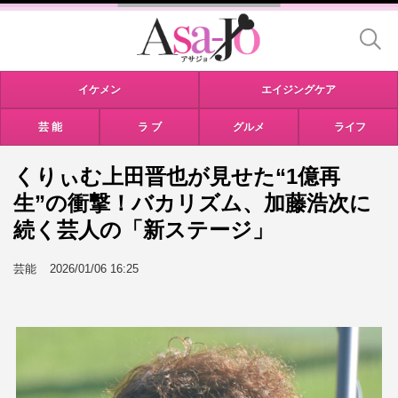
イケメン
エイジングケア
芸 能
ラ ブ
グルメ
ライフ
くりぃむ上田晋也が見せた“1億再
生”の衝撃！バカリズム、加藤浩次に
続く芸人の「新ステージ」
芸能
2026/01/06 16:25