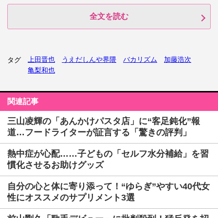
全文を読む
上田晋也
うえだしんや界隈
バカリズム
加藤浩次
タグ
亀梨和也
関連記事
三山凌輝の「あんかけパスタ店」に“客足鈍化”報
道…フードライターが証言する「驚きの評判」
熱中症が心配……子どもの「セルフ水分補給」を習
慣化させるお助けグッズ
自分の心と体に寄り添って！“ゆらぎ”やすい40代女
性にオススメのサプリメント3選