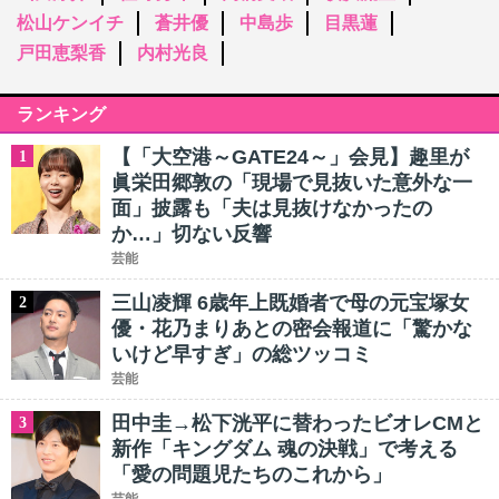
松山ケンイチ
蒼井優
中島歩
目黒蓮
戸田恵梨香
内村光良
ランキング
【「大空港～GATE24～」会見】趣里が
1
眞栄田郷敦の「現場で見抜いた意外な一
面」披露も「夫は見抜けなかったの
か…」切ない反響
芸能
三山凌輝 6歳年上既婚者で母の元宝塚女
2
優・花乃まりあとの密会報道に「驚かな
いけど早すぎ」の総ツッコミ
芸能
田中圭→松下洸平に替わったビオレCMと
3
新作「キングダム 魂の決戦」で考える
「愛の問題児たちのこれから」