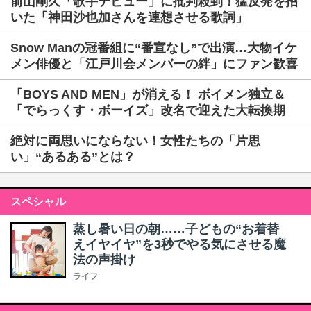
前山剛久「歌手デビュー」に批判殺到！猛反発を招
いた「神田沙也加さんを連想させる歌詞」
Snow Manの冠番組に“番宣なし”で出演…大物イケ
メン俳優と「江戸川会メンバーの絆」にファン歓喜
「BOYS AND MEN」が消える！ ボイメン独立＆
「でらっくす・ボーイズ」改名で迎えた大転換期
絶対に両思いにならない！女性たちの「片思
い」“あるある”とは？
スペシャル
蒸し暑い日の朝……子どもの“お着替
えイヤイヤ”を3秒でやる気にさせる魔
法の声掛け
ライフ