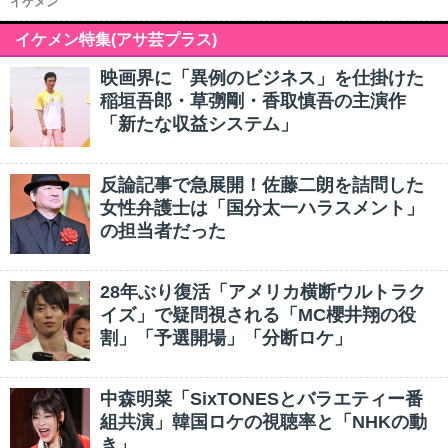
イケメン
イケメン特集(アサ芸プラス)
映画界に「異例のビジネス」を仕掛けた
稲垣吾郎・草彅剛・香取慎吾の主演作
「新たな収益システム」
反論記事で急展開！佐藤二朗を詰問した
女性弁護士は「国分太一ハラスメント」
の担当者だった
28年ぶり復活「アメリカ横断ウルトラク
イズ」で疑問視される「MC櫻井翔の役
割」「予選開場」「分断ロケ」
中森明菜「SixTONESとバラエティー番
組共演」韓国ロケの視聴率と「NHKの動
き」