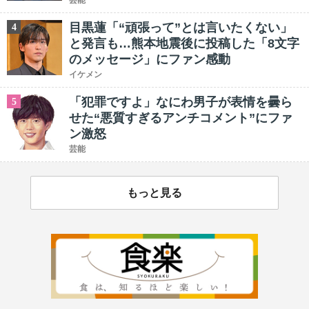
芸能
目黒蓮「“頑張って”とは言いたくない」
4
と発言も…熊本地震後に投稿した「8文字
のメッセージ」にファン感動
イケメン
「犯罪ですよ」なにわ男子が表情を曇ら
5
せた“悪質すぎるアンチコメント”にファ
ン激怒
芸能
もっと見る