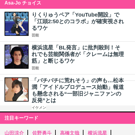
Asa-Jo チョイス
りくりゅうペア「YouTube開設」で
「江頭2:50とのコラボ」が確実視され
るワケ
芸能
横浜流星「BL発言」に批判殺到！そ
れでも芸能関係者が「クレームは無理
筋」と断じるワケ
芸能
「バチバチに荒れそう」の声も…松本
潤「アイドルプロデュース始動」報道
も懸念される“一部旧ジャニファンの
反発”とは
イケメン
注目キーワード
山田涼介
佐野勇斗
高橋文哉
横浜流星