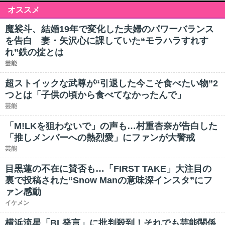
オススメ
魔裟斗、結婚19年で変化した夫婦のパワーバランス
を告白 妻・矢沢心に課していた“モラハラすれす
れ”鉄の掟とは
芸能
超ストイックな武尊が“引退した今こそ食べたい物”2
つとは「子供の頃から食べてなかったんで」
芸能
「M!LKを狙わないで」の声も…村重杏奈が告白した
「推しメンバーへの熱烈愛」にファンが大警戒
芸能
目黒蓮の不在に賛否も…「FIRST TAKE」大注目の
裏で投稿された“Snow Manの意味深インスタ”にフ
ァン感動
イケメン
横浜流星「BL発言」に批判殺到！それでも芸能関係