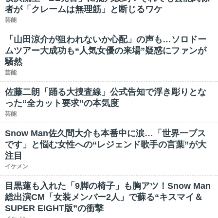
者が「クレームは無理筋」と断じるワケ
芸能
「山田涼介が狙われないか心配」の声も…ソロドー
ムツアー大成功も“人気女優の来場”疑惑にファンが
騒然
芸能
佐藤二朗「踊る大捜査線」公式告知で浮き彫りとな
った“全カット要求”の本気度
芸能
Snow Man佐久間大介も本番中に涙…「世界一ブス
です」と悩む女性への“レジェンド歌手の言葉”が大
注目
イケメン
目黒蓮も入れた「9脚の椅子」も胸アツ！Snow Man
総出演CM「女装メンバー2人」で蘇る“キスマイ＆
SUPER EIGHT版”の衝撃