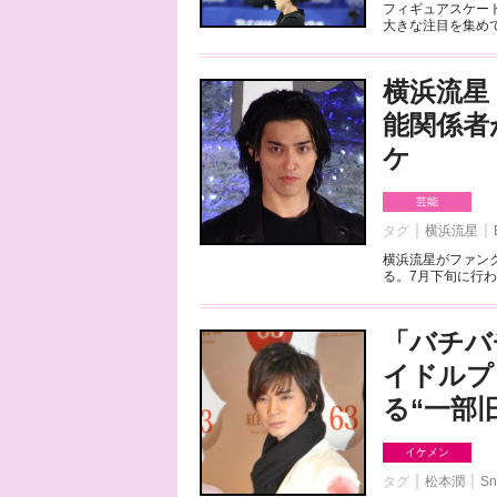
フィギュアスケート
大きな注目を集めて
横浜流星
能関係者
ケ
芸能
タグ
横浜流星
横浜流星がファンク
る。7月下旬に行わ
「バチバ
イドルプ
る“一部
イケメン
タグ
松本潤
Sn