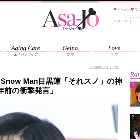
イケメン
ラ
SEARCH
Aging Care
Geino
Love
エイジングケア
芸 能
ラ ブ
2026/06/01 17:35
Ran
Snow Man目黒蓮「それスノ」の神
1
年前の衝撃発言」
2