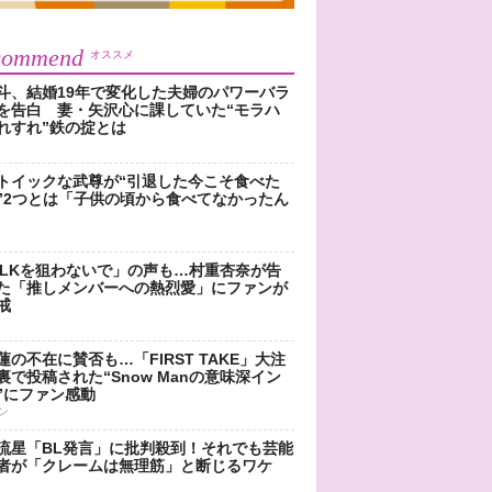
commend
オススメ
斗、結婚19年で変化した夫婦のパワーバラ
を告白 妻・矢沢心に課していた“モラハ
れすれ”鉄の掟とは
トイックな武尊が“引退した今こそ食べた
”2つとは「子供の頃から食べてなかったん
!LKを狙わないで」の声も…村重杏奈が告
た「推しメンバーへの熱烈愛」にファンが
戒
蓮の不在に賛否も…「FIRST TAKE」大注
裏で投稿された“Snow Manの意味深イン
”にファン感動
ン
流星「BL発言」に批判殺到！それでも芸能
者が「クレームは無理筋」と断じるワケ