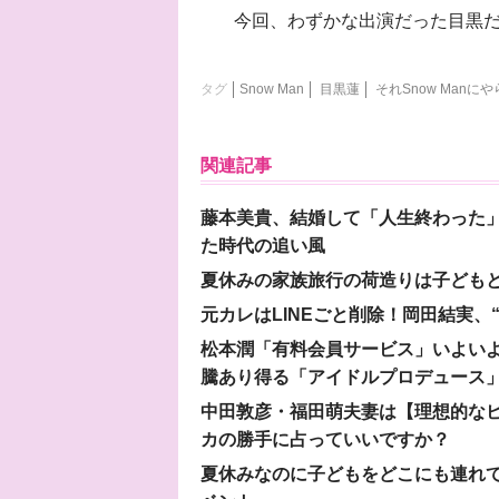
今回、わずかな出演だった目黒だ
タグ
Snow Man
目黒蓮
それSnow Manに
関連記事
藤本美貴、結婚して「人生終わった」
た時代の追い風
夏休みの家族旅行の荷造りは子ども
元カレはLINEごと削除！岡田結実
松本潤「有料会員サービス」いよいよオープ
騰あり得る「アイドルプロデュース
中田敦彦・福田萌夫妻は【理想的な
カの勝手に占っていいですか？
夏休みなのに子どもをどこにも連れ