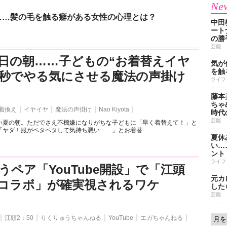
New
……髪の毛を触る癖がある女性の心理とは？
中田
ート
の勝
芸能
日の朝……子どもの“お着替えイヤ
気が
を触
3秒でやる気にさせる魔法の声掛け
ライフ
藤本
ちゃ
着換え
イヤイヤ
魔法の声掛け
Nao Kiyota
時代
芸能
い夏の朝。ただでさえ不機嫌になりがちな子どもに「早く着替えて！」と
ヤダ！服がペタペタして気持ち悪い……」とお着替...
夏休
い…
ント
ライフ
うペア「YouTube開設」で「江頭
元カ
とのコラボ」が確実視されるワケ
した
芸能
江頭2：50
りくりゅうちゃんねる
YouTube
エガちゃんねる