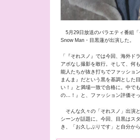
5月29日放送のバラエティ番組「そ
Snow Man・目黒蓮が出演した。
「『それスノ』では今回、海外ド
アポなし撮影を敢行。そして、何
能人たちが抜き打ちでファッショ
まんま』だという黒を基調とした
い！』と満場一致で合格に。中で
の…！』と、ファッション評価そ
そんな久々の「それスノ」出演と
シーンが話題に。今回、目黒はス
き、「お久しぶりです」と自分か