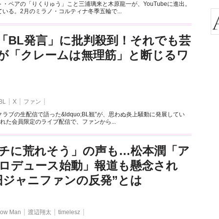
・ペアの「りくりゅう」こと三浦璃来と木原龍一が、YouTubeに進出。
いる。2月のミラノ・コルティナ冬季五輪で...
「BL発言」に批判殺到！それでも芸
が「クレームは無理筋」と断じるワ
BL
X
ファン
ラブの生配信で語った&ldquo;BL観”が、思わぬ炎上騒動に発展してい
れた会員限定のライブ配信で、ファンから...
チに荒れそう」の声も…松本潤「ア
ロデュース始動」報道も懸念され
旧ジャニファンの反発”とは
ow Man
渡辺翔太
timelesz