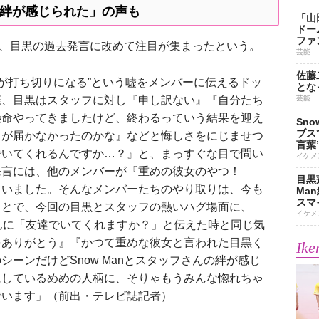
んの絆が感じられた」の声も
「山
ドー
ファ
では、目黒の過去発言に改めて注目が集まったという。
芸能
佐藤
組が打ち切りになる”という嘘をメンバーに伝えるドッ
とな
際、目黒はスタッフに対し『申し訳ない』『自分たち
芸能
懸命やってきましたけど、終わるっていう結果を迎え
Sn
ブス
力が届かなかったのかな』などと悔しさをにじませつ
言葉
でいてくれるんですか…？』と、まっすぐな目で問い
イケメ
発言には、他のメンバーが『重めの彼女のやつ！
目黒
ていました。そんなメンバーたちのやり取りは、今も
Ma
スマイ
ことで、今回の目黒とスタッフの熱いハグ場面に、
イケメ
んに「友達でいてくれますか？」と伝えた時と同じ気
をありがとう』『かつて重めな彼女と言われた目黒く
Ike
ーンだけどSnow Manとスタッフさんの絆が感じ
にしているめめの人柄に、そりゃもうみんな惚れちゃ
でいます」（前出・テレビ誌記者）