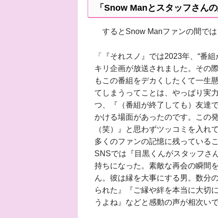
「Snow Manとスタッフさ
するとSnow Manファンの間
「『それスノ』では2023年、“番
キリ企画が放送されました。その
もこの番組をデカくしたくて一生
てしまうってことは、やっぱり実
つ、『（番組が終了しても）友達
かける場面があったのです。この
（笑）』と思わずツッコミを入れ
多くのファンの記憶に残っている
SNSでは『目黒くんがスタッフさ
持ちになった。素敵な再会の瞬間
ん。彼は縁を大事にする男。数分のシ
られた』『ご縁や絆を本当に大切
うよね』などと感動の声が相次い