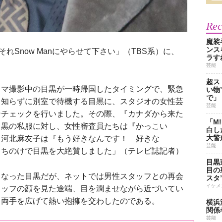
Re
魔裟
ンス
れSnow Manにやらせて下さい」（TBS系）に、
ラす
芸能
超ス
ラマ撮影中の目黒が一時帰国したタイミングで、緊急
い物
で」
も知らずに別室で待機する目黒に、スタジオの女性芸
芸能
ンチェックを行いました。その際、『カナダから来た
「M
目黒の私服に対し、女性審査員たちは『かっこい
白し
大警
も河北麻友子は『もう好きなんです！ 好きな
芸能
っちのけで目黒を大絶賛しました」（テレビ誌記者）
目黒
目の
なった目黒だが、ネットでは男性スタッフとの再会
スタ
イケメ
タッフの顔を見た途端、目を潤ませながら近づいてい
ら両手を広げて熱い抱擁を交わしたのである。
横浜
関係
芸能