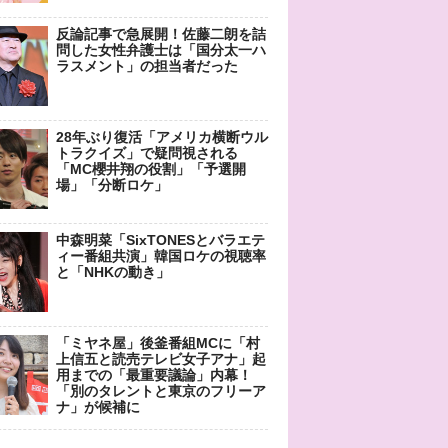
反論記事で急展開！佐藤二朗を詰
問した女性弁護士は「国分太一ハ
ラスメント」の担当者だった
28年ぶり復活「アメリカ横断ウル
トラクイズ」で疑問視される
「MC櫻井翔の役割」「予選開
場」「分断ロケ」
中森明菜「SixTONESとバラエテ
ィー番組共演」韓国ロケの視聴率
と「NHKの動き」
「ミヤネ屋」後釜番組MCに「村
上信五と読売テレビ女子アナ」起
用までの「最重要議論」内幕！
「別のタレントと東京のフリーア
ナ」が候補に