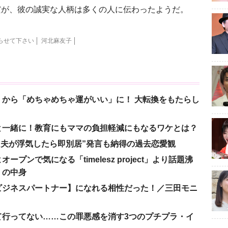
が、彼の誠実な人柄は多くの人に伝わったようだ。
やらせて下さい
河北麻友子
から「めちゃめちゃ運がいい」に！ 大転換をもたらし
と一緒に！教育にもママの負担軽減にもなるワケとは？
、“夫が浮気したら即別居”発言も納得の過去恋愛観
ンで気になる「timelesz project」より話題沸
」の中身
ビジネスパートナー】になれる相性だった！／三田モニ
て行ってない……この罪悪感を消す3つのプチプラ・イ