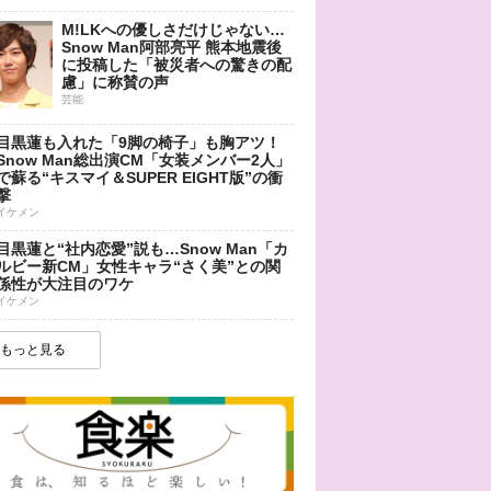
M!LKへの優しさだけじゃない…
Snow Man阿部亮平 熊本地震後
に投稿した「被災者への驚きの配
慮」に称賛の声
芸能
目黒蓮も入れた「9脚の椅子」も胸アツ！
Snow Man総出演CM「女装メンバー2人」
で蘇る“キスマイ＆SUPER EIGHT版”の衝
撃
イケメン
目黒蓮と“社内恋愛”説も…Snow Man「カ
ルビー新CM」女性キャラ“さく美”との関
係性が大注目のワケ
イケメン
もっと見る