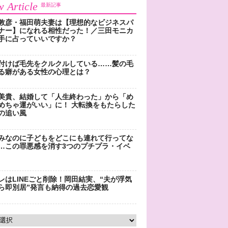
 Article
最新記事
敦彦・福田萌夫妻は【理想的なビジネスパ
ナー】になれる相性だった！／三田モニカ
手に占っていいですか？
付けば毛先をクルクルしている……髪の毛
る癖がある女性の心理とは？
美貴、結婚して「人生終わった」から「め
めちゃ運がいい」に！ 大転換をもたらした
の追い風
みなのに子どもをどこにも連れて行ってな
…この罪悪感を消す3つのプチプラ・イベ
レはLINEごと削除！岡田結実、“夫が浮気
ら即別居”発言も納得の過去恋愛観