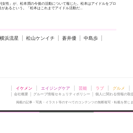
週刊女性」が、松本潤の今後の活動について報じた。松本はアイドルをプロ
があるという。「松本はこれまでアイドル活動だ...
横浜流星
松山ケンイチ
蒼井優
中島歩
イケメン
エイジングケア
芸能
ラブ
グルメ
会社概要
グループ情報セキュリティポリシー
個人に関わる情報の取
掲載の記事・写真・イラスト等の
すべてのコンテンツの無断複写・転載を禁じ