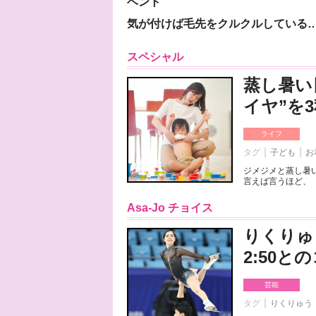
ベント
気が付けば毛先をクルクルしている
スペシャル
蒸し暑い
イヤ”を
ライフ
タグ
子ども
お
ジメジメと蒸し暑
言えば言うほど、「
Asa-Jo チョイス
りくりゅ
2:50
芸能
タグ
りくりゅう