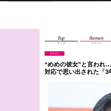
Top
Ikemen
トップ
イケメン
イケメン
“めめの彼女”と言われ…
対応で思い出された「3