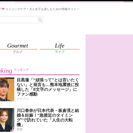
ブ
エイジングケア！大人女子を楽しむための情報サイト！
Gourmet
Life
グルメ
ライフ
king
ランキング
目黒蓮「“頑張って”とは言いたく
ない」と発言も…熊本地震後に投
稿した「8文字のメッセージ」に
ファン感動
イケメン
川口春奈が日本代表・板倉滉と結
婚＆妊娠！“急接近のタイミン
グ”で訪れていた「人生の大転
機」
芸能