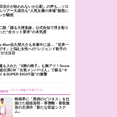
田涼介が狙われないか心配」の声も…ソロ
ムツアー大成功も“人気女優の来場”疑惑に
ンが騒然
二朗「踊る大捜査線」公式告知で浮き彫り
った“全カット要求”の本気度
ow Man佐久間大介も本番中に涙…「世界一
です」と悩む女性への“レジェンド歌手の
”が大注目
ン
蓮も入れた「9脚の椅子」も胸アツ！Snow
n総出演CM「女装メンバー2人」で蘇る“キ
＆SUPER EIGHT版”の衝撃
ン
men
イケメン特集(アサ芸プラス)
映画界に「異例のビジネス」を仕
掛けた稲垣吾郎・草彅剛・香取慎
吾の主演作「新たな収益システ
ム」