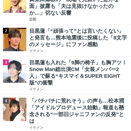
面」披露も「夫は見抜けなかったの
か…」切ない反響
芸能
目黒蓮「“頑張って”とは言いたくない」
2
と発言も…熊本地震後に投稿した「8文字
のメッセージ」にファン感動
イケメン
目黒蓮も入れた「9脚の椅子」も胸アツ！
3
Snow Man総出演CM「女装メンバー2
人」で蘇る“キスマイ＆SUPER EIGHT
版”の衝撃
イケメン
「バチバチに荒れそう」の声も…松本潤
4
「アイドルプロデュース始動」報道も懸
念される“一部旧ジャニファンの反発”と
は
イケメン