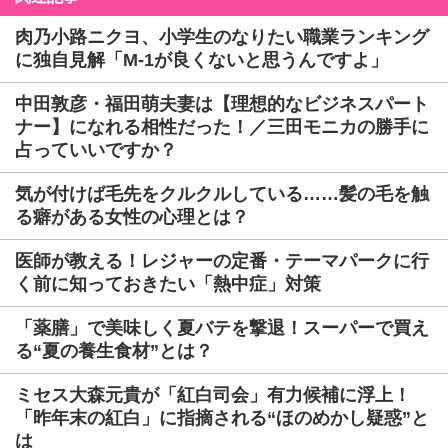
肉乃小路ニクヨ、小学生のなりたい職業ランキング
に独自見解「M-1が良くないと思うんですよ」
中田敦彦・福田萌夫妻は【理想的なビジネスパート
ナー】になれる相性だった！／三田モニカの勝手に
占っていいですか？
気が付けば毛先をクルクルしている……髪の毛を触
る癖がある女性の心理とは？
医師が教える！レジャーの定番・テーマパークに行
く前に知っておきたい「熱中症」対策
「薬膳」で美味しく夏バテを撃退！スーパーで買え
る“夏の養生食材”とは？
ミセス大森元貴が「紅白司会」有力候補に浮上！
「昨年末の紅白」に指摘される“ほのめかし疑惑”と
は