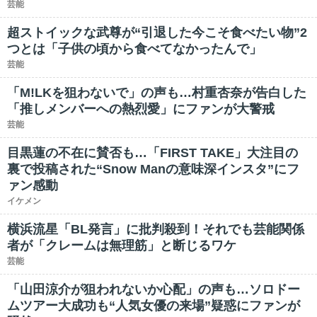
芸能
超ストイックな武尊が“引退した今こそ食べたい物”2
つとは「子供の頃から食べてなかったんで」
芸能
「M!LKを狙わないで」の声も…村重杏奈が告白した
「推しメンバーへの熱烈愛」にファンが大警戒
芸能
目黒蓮の不在に賛否も…「FIRST TAKE」大注目の
裏で投稿された“Snow Manの意味深インスタ”にフ
ァン感動
イケメン
横浜流星「BL発言」に批判殺到！それでも芸能関係
者が「クレームは無理筋」と断じるワケ
芸能
「山田涼介が狙われないか心配」の声も…ソロドー
ムツアー大成功も“人気女優の来場”疑惑にファンが