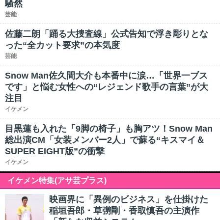
騒然
芸能
佐藤二朗「踊る大捜査線」公式告知で浮き彫りとな
った“全カット要求”の本気度
芸能
Snow Man佐久間大介も本番中に涙…「世界一ブス
です」と悩む女性への“レジェンド歌手の言葉”が大
注目
イケメン
目黒蓮も入れた「9脚の椅子」も胸アツ！Snow Man
総出演CM「女装メンバー2人」で蘇る“キスマイ＆
SUPER EIGHT版”の衝撃
イケメン
イケメン特集(アサ芸プラス)
映画界に「異例のビジネス」を仕掛けた
稲垣吾郎・草彅剛・香取慎吾の主演作