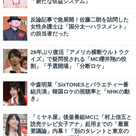
「新たな収益システム」
反論記事で急展開！佐藤二朗を詰問した
女性弁護士は「国分太一ハラスメント」
の担当者だった
28年ぶり復活「アメリカ横断ウルトラク
イズ」で疑問視される「MC櫻井翔の役
割」「予選開場」「分断ロケ」
中森明菜「SixTONESとバラエティー番
組共演」韓国ロケの視聴率と「NHKの動
き」
「ミヤネ屋」後釜番組MCに「村上信五と
読売テレビ女子アナ」起用までの「最重
要議論」内幕！「別のタレントと東京の