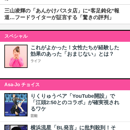
三山凌輝の「あんかけパスタ店」に“客足鈍化”報
道…フードライターが証言する「驚きの評判」
スペシャル
これがよかった！女性たちが経験した
効果のあった「おまじない」とは？
ライフ
Asa-Jo チョイス
りくりゅうペア「YouTube開設」で
「江頭2:50とのコラボ」が確実視され
るワケ
芸能
横浜流星「BL発言」に批判殺到！そ