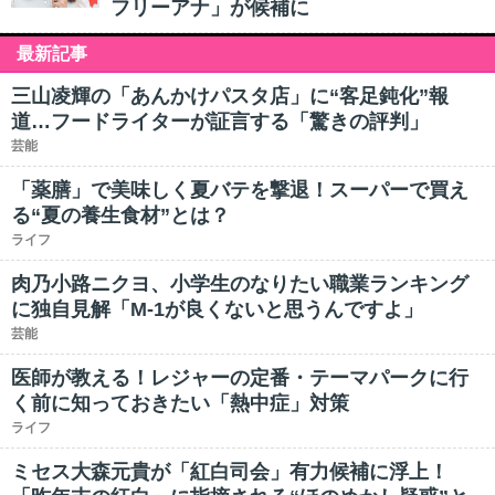
フリーアナ」が候補に
最新記事
三山凌輝の「あんかけパスタ店」に“客足鈍化”報
道…フードライターが証言する「驚きの評判」
芸能
「薬膳」で美味しく夏バテを撃退！スーパーで買え
る“夏の養生食材”とは？
ライフ
肉乃小路ニクヨ、小学生のなりたい職業ランキング
に独自見解「M-1が良くないと思うんですよ」
芸能
医師が教える！レジャーの定番・テーマパークに行
く前に知っておきたい「熱中症」対策
ライフ
ミセス大森元貴が「紅白司会」有力候補に浮上！