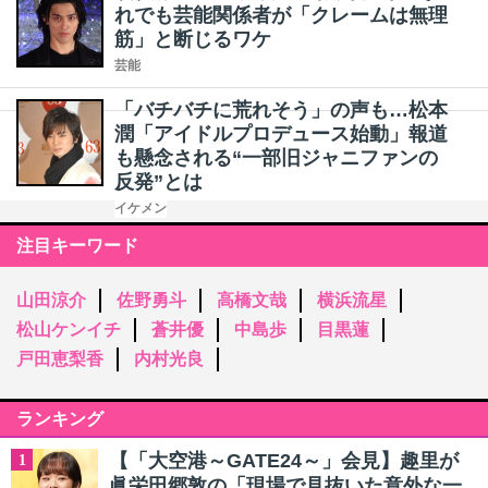
れでも芸能関係者が「クレームは無理
筋」と断じるワケ
芸能
「バチバチに荒れそう」の声も…松本
潤「アイドルプロデュース始動」報道
も懸念される“一部旧ジャニファンの
反発”とは
イケメン
注目キーワード
山田涼介
佐野勇斗
高橋文哉
横浜流星
松山ケンイチ
蒼井優
中島歩
目黒蓮
戸田恵梨香
内村光良
ランキング
【「大空港～GATE24～」会見】趣里が
1
眞栄田郷敦の「現場で見抜いた意外な一