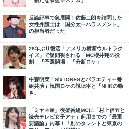
「新たな収益システム」
反論記事で急展開！佐藤二朗を詰問した
女性弁護士は「国分太一ハラスメント」
の担当者だった
28年ぶり復活「アメリカ横断ウルトラク
イズ」で疑問視される「MC櫻井翔の役
割」「予選開場」「分断ロケ」
中森明菜「SixTONESとバラエティー番
組共演」韓国ロケの視聴率と「NHKの動
き」
「ミヤネ屋」後釜番組MCに「村上信五と
読売テレビ女子アナ」起用までの「最重
要議論」内幕！「別のタレントと東京の