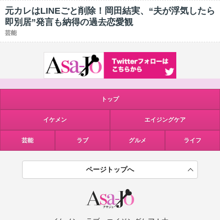
元カレはLINEごと削除！岡田結実、“夫が浮気したら
即別居”発言も納得の過去恋愛観
芸能
トップ
イケメン
エイジングケア
芸能
ラブ
グルメ
ライフ
ページトップへ