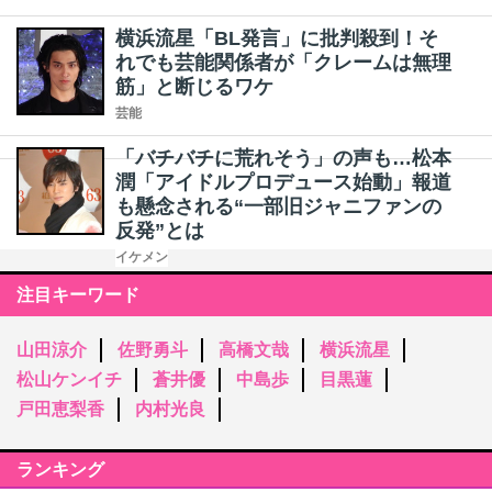
横浜流星「BL発言」に批判殺到！そ
れでも芸能関係者が「クレームは無理
筋」と断じるワケ
芸能
「バチバチに荒れそう」の声も…松本
潤「アイドルプロデュース始動」報道
も懸念される“一部旧ジャニファンの
反発”とは
イケメン
注目キーワード
山田涼介
佐野勇斗
高橋文哉
横浜流星
松山ケンイチ
蒼井優
中島歩
目黒蓮
戸田恵梨香
内村光良
ランキング