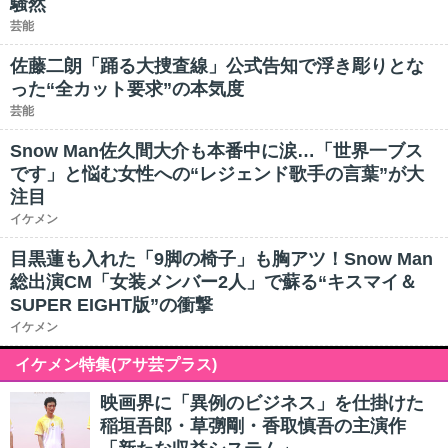
騒然
芸能
佐藤二朗「踊る大捜査線」公式告知で浮き彫りとな
った“全カット要求”の本気度
芸能
Snow Man佐久間大介も本番中に涙…「世界一ブス
です」と悩む女性への“レジェンド歌手の言葉”が大
注目
イケメン
目黒蓮も入れた「9脚の椅子」も胸アツ！Snow Man
総出演CM「女装メンバー2人」で蘇る“キスマイ＆
SUPER EIGHT版”の衝撃
イケメン
イケメン特集(アサ芸プラス)
映画界に「異例のビジネス」を仕掛けた
稲垣吾郎・草彅剛・香取慎吾の主演作