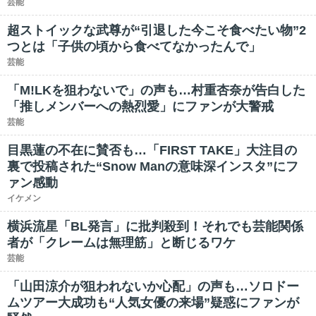
芸能
超ストイックな武尊が“引退した今こそ食べたい物”2
つとは「子供の頃から食べてなかったんで」
芸能
「M!LKを狙わないで」の声も…村重杏奈が告白した
「推しメンバーへの熱烈愛」にファンが大警戒
芸能
目黒蓮の不在に賛否も…「FIRST TAKE」大注目の
裏で投稿された“Snow Manの意味深インスタ”にフ
ァン感動
イケメン
横浜流星「BL発言」に批判殺到！それでも芸能関係
者が「クレームは無理筋」と断じるワケ
芸能
「山田涼介が狙われないか心配」の声も…ソロドー
ムツアー大成功も“人気女優の来場”疑惑にファンが