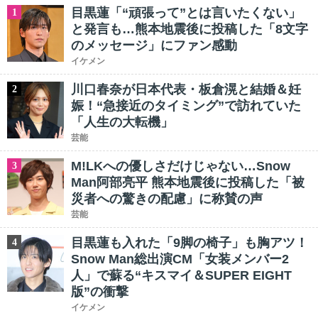
目黒蓮「“頑張って”とは言いたくない」
1
と発言も…熊本地震後に投稿した「8文字
のメッセージ」にファン感動
イケメン
川口春奈が日本代表・板倉滉と結婚＆妊
2
娠！“急接近のタイミング”で訪れていた
「人生の大転機」
芸能
M!LKへの優しさだけじゃない…Snow
3
Man阿部亮平 熊本地震後に投稿した「被
災者への驚きの配慮」に称賛の声
芸能
目黒蓮も入れた「9脚の椅子」も胸アツ！
4
Snow Man総出演CM「女装メンバー2
人」で蘇る“キスマイ＆SUPER EIGHT
版”の衝撃
イケメン