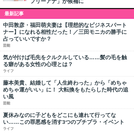
フリーアナ」が候補に
最新記事
中田敦彦・福田萌夫妻は【理想的なビジネスパート
ナー】になれる相性だった！／三田モニカの勝手に
占っていいですか？
芸能
気が付けば毛先をクルクルしている……髪の毛を触
る癖がある女性の心理とは？
ライフ
藤本美貴、結婚して「人生終わった」から「めちゃ
めちゃ運がいい」に！ 大転換をもたらした時代の追
い風
芸能
夏休みなのに子どもをどこにも連れて行ってな
い……この罪悪感を消す3つのプチプラ・イベント
ライフ