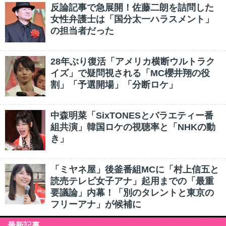
反論記事で急展開！佐藤二朗を詰問した
女性弁護士は「国分太一ハラスメント」
の担当者だった
28年ぶり復活「アメリカ横断ウルトラク
イズ」で疑問視される「MC櫻井翔の役
割」「予選開場」「分断ロケ」
中森明菜「SixTONESとバラエティー番
組共演」韓国ロケの視聴率と「NHKの動
き」
「ミヤネ屋」後釜番組MCに「村上信五と
読売テレビ女子アナ」起用までの「最重
要議論」内幕！「別のタレントと東京の
フリーアナ」が候補に
最新記事