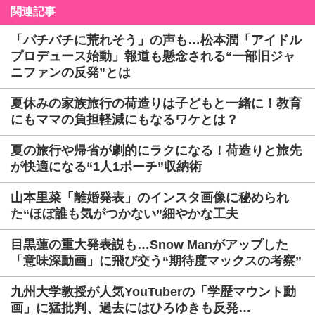
関連記事
「バチバチに荒れそう」の声も…松本潤「アイドル
プロデュース始動」報道も懸念される“一部旧ジャ
ニファンの反発”とは
夏休みの家族旅行の荷造りは子どもと一緒に！教育
にもママの負担軽減にもなるワケとは？
夏の旅行や帰省が劇的にラクになる！荷造りと旅先
が快適になる“1人1ポーチ”収納術
山本里菜「離婚発表」のインスタ画像に秘められ
た“ほぼ誰も気がつかない”細やかな工夫
目黒蓮の重大発表説も…Snow Manがアップした
「意味深動画」に飛び交う“期待度マックスの考察”
九州大学教授が人気YouTuberの「学歴マウント動
画」に猛批判、過去にはひろゆきも反発…