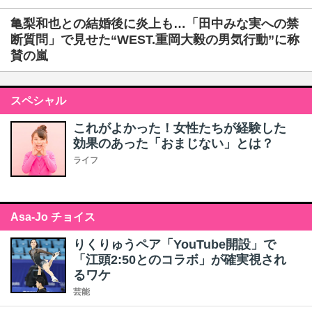
亀梨和也との結婚後に炎上も…「田中みな実への禁
断質問」で見せた“WEST.重岡大毅の男気行動”に称
賛の嵐
スペシャル
これがよかった！女性たちが経験した
効果のあった「おまじない」とは？
ライフ
Asa-Jo チョイス
りくりゅうペア「YouTube開設」で
「江頭2:50とのコラボ」が確実視され
るワケ
芸能