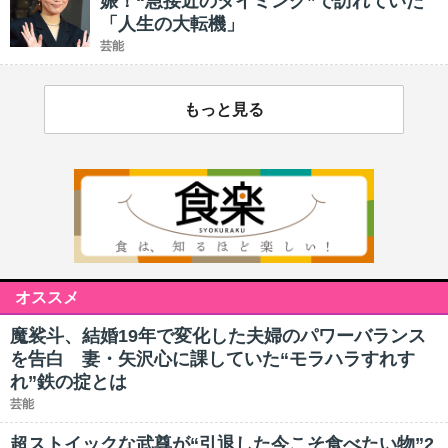
娠！“急接近のタイミング”で訪れていた
「人生の大転機」
芸能
もっと見る
オススメ
魔裟斗、結婚19年で変化した夫婦のパワーバランス
を告白 妻・矢沢心に課していた“モラハラすれす
れ”鉄の掟とは
芸能
超ストイックな武尊が“引退した今こそ食べたい物”2