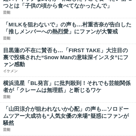
つとは「子供の頃から食べてなかったんで」
芸能
「M!LKを狙わないで」の声も…村重杏奈が告白した
「推しメンバーへの熱烈愛」にファンが大警戒
芸能
目黒蓮の不在に賛否も…「FIRST TAKE」大注目の
裏で投稿された“Snow Manの意味深インスタ”にフ
ァン感動
イケメン
横浜流星「BL発言」に批判殺到！それでも芸能関係
者が「クレームは無理筋」と断じるワケ
芸能
「山田涼介が狙われないか心配」の声も…ソロドー
ムツアー大成功も“人気女優の来場”疑惑にファンが
騒然
芸能