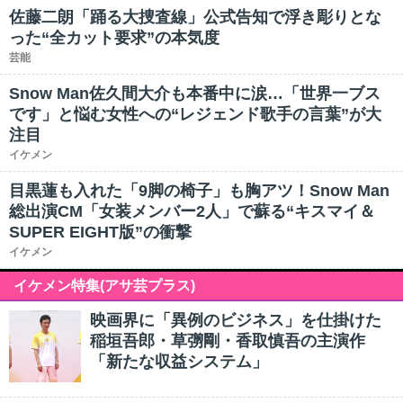
佐藤二朗「踊る大捜査線」公式告知で浮き彫りとな
った“全カット要求”の本気度
芸能
Snow Man佐久間大介も本番中に涙…「世界一ブス
です」と悩む女性への“レジェンド歌手の言葉”が大
注目
イケメン
目黒蓮も入れた「9脚の椅子」も胸アツ！Snow Man
総出演CM「女装メンバー2人」で蘇る“キスマイ＆
SUPER EIGHT版”の衝撃
イケメン
イケメン特集(アサ芸プラス)
映画界に「異例のビジネス」を仕掛けた
稲垣吾郎・草彅剛・香取慎吾の主演作
「新たな収益システム」