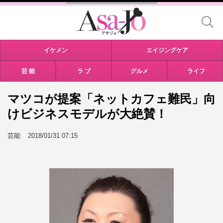
イケメン
エイジングケア
芸 能
ラ ブ
グルメ
ライフ
マツコが提案「ネットカフェ難民」向
けビジネスモデルが大絶賛！
芸能
2018/01/31 07:15