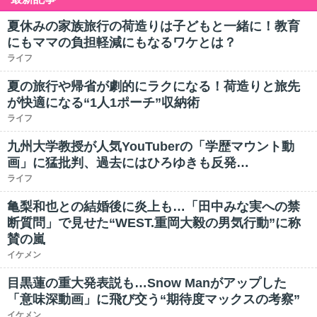
夏休みの家族旅行の荷造りは子どもと一緒に！教育
にもママの負担軽減にもなるワケとは？
ライフ
夏の旅行や帰省が劇的にラクになる！荷造りと旅先
が快適になる“1人1ポーチ”収納術
ライフ
九州大学教授が人気YouTuberの「学歴マウント動
画」に猛批判、過去にはひろゆきも反発…
ライフ
亀梨和也との結婚後に炎上も…「田中みな実への禁
断質問」で見せた“WEST.重岡大毅の男気行動”に称
賛の嵐
イケメン
目黒蓮の重大発表説も…Snow Manがアップした
「意味深動画」に飛び交う“期待度マックスの考察”
イケメン