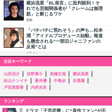
横浜流星「BL発言」に批判殺到！そ
れでも芸能関係者が「クレームは無理
筋」と断じるワケ
芸能
「バチバチに荒れそう」の声も…松本
潤「アイドルプロデュース始動」報道
も懸念される“一部旧ジャニファンの
反発”とは
イケメン
注目キーワード
山田涼介
佐野勇斗
高橋文哉
横浜流星
松山ケンイチ
蒼井優
中島歩
目黒蓮
戸田恵梨香
内村光良
ランキング
ドラマ「子宮恋愛」に“原作ファン”が不
1