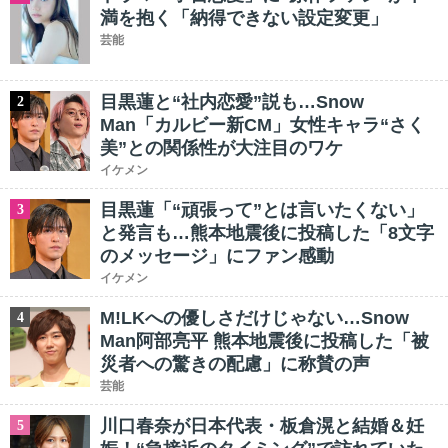
満を抱く「納得できない設定変更」
芸能
目黒蓮と“社内恋愛”説も…Snow
2
Man「カルビー新CM」女性キャラ“さく
美”との関係性が大注目のワケ
イケメン
目黒蓮「“頑張って”とは言いたくない」
3
と発言も…熊本地震後に投稿した「8文字
のメッセージ」にファン感動
イケメン
M!LKへの優しさだけじゃない…Snow
4
Man阿部亮平 熊本地震後に投稿した「被
災者への驚きの配慮」に称賛の声
芸能
川口春奈が日本代表・板倉滉と結婚＆妊
5