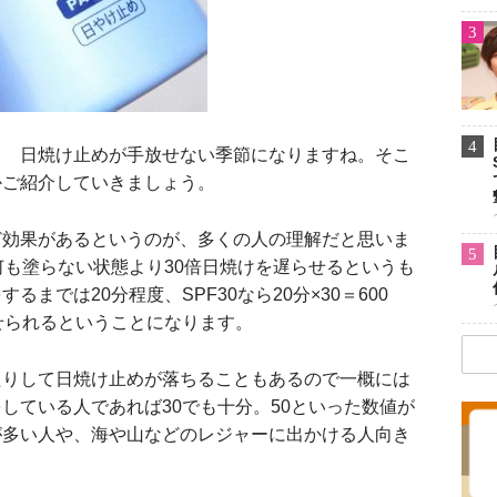
3
4
 日焼け止めが手放せない季節になりますね。そこ
かご紹介していきましょう。
ど効果があるというのが、多くの人の理解だと思いま
5
、何も塗らない状態より30倍日焼けを遅らせるというも
までは20分程度、SPF30なら20分×30＝600
せられるということになります。
りして日焼け止めが落ちることもあるので一概には
している人であれば30でも十分。50といった数値が
が多い人や、海や山などのレジャーに出かける人向き