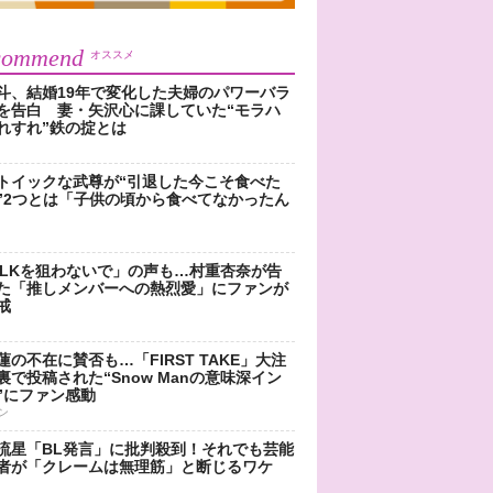
commend
オススメ
斗、結婚19年で変化した夫婦のパワーバラ
を告白 妻・矢沢心に課していた“モラハ
れすれ”鉄の掟とは
トイックな武尊が“引退した今こそ食べた
”2つとは「子供の頃から食べてなかったん
!LKを狙わないで」の声も…村重杏奈が告
た「推しメンバーへの熱烈愛」にファンが
戒
蓮の不在に賛否も…「FIRST TAKE」大注
裏で投稿された“Snow Manの意味深イン
”にファン感動
ン
流星「BL発言」に批判殺到！それでも芸能
者が「クレームは無理筋」と断じるワケ