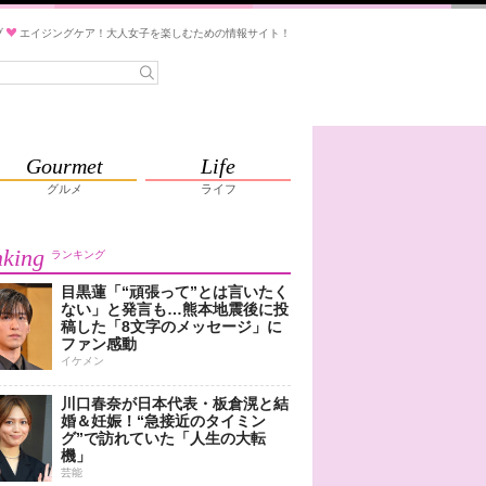
ブ
エイジングケア！大人女子を楽しむための情報サイト！
Gourmet
Life
グルメ
ライフ
king
ランキング
目黒蓮「“頑張って”とは言いたく
ない」と発言も…熊本地震後に投
稿した「8文字のメッセージ」に
ファン感動
イケメン
川口春奈が日本代表・板倉滉と結
婚＆妊娠！“急接近のタイミン
グ”で訪れていた「人生の大転
機」
芸能