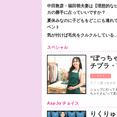
中田敦彦・福田萌夫妻は【理想的な
カの勝手に占っていいですか？
夏休みなのに子どもをどこにも連れ
ベント
気が付けば毛先をクルクルしている
スペシャル
“ぽっち
チプラ・
ライフ
タグ
ぽっちゃり
ショップに行っても
ちゃりさん”って意
Asa-Jo チョイス
りくりゅ