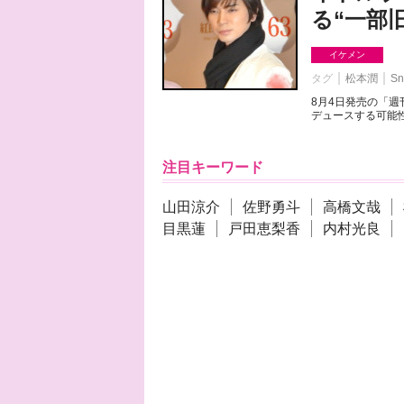
る“一部
イケメン
タグ
松本潤
Sn
8月4日発売の「
デュースする可能性
注目キーワード
山田涼介
佐野勇斗
高橋文哉
目黒蓮
戸田恵梨香
内村光良