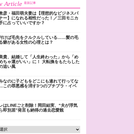
 Article
最新記事
敦彦・福田萌夫妻は【理想的なビジネスパ
ナー】になれる相性だった！／三田モニカ
手に占っていいですか？
付けば毛先をクルクルしている……髪の毛
る癖がある女性の心理とは？
美貴、結婚して「人生終わった」から「め
めちゃ運がいい」に！ 大転換をもたらした
の追い風
みなのに子どもをどこにも連れて行ってな
…この罪悪感を消す3つのプチプラ・イベ
レはLINEごと削除！岡田結実、“夫が浮気
ら即別居”発言も納得の過去恋愛観