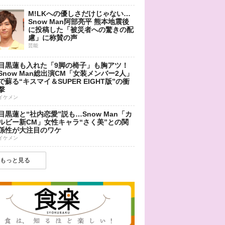
M!LKへの優しさだけじゃない…
Snow Man阿部亮平 熊本地震後
に投稿した「被災者への驚きの配
慮」に称賛の声
芸能
目黒蓮も入れた「9脚の椅子」も胸アツ！
Snow Man総出演CM「女装メンバー2人」
で蘇る“キスマイ＆SUPER EIGHT版”の衝
撃
イケメン
目黒蓮と“社内恋愛”説も…Snow Man「カ
ルビー新CM」女性キャラ“さく美”との関
係性が大注目のワケ
イケメン
もっと見る