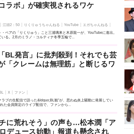
とのコラボ」が確実視されるワケ
江頭2：50
りくりゅうちゃんねる
YouTube
エガちゃんねる
・ペアの「りくりゅう」こと三浦璃来と木原龍一が、YouTubeに進出。
いる。2月のミラノ・コルティナ冬季五輪で...
「BL発言」に批判殺到！それでも芸
が「クレームは無理筋」と断じるワ
BL
X
ファン
ラブの生配信で語った&ldquo;BL観”が、思わぬ炎上騒動に発展してい
れた会員限定のライブ配信で、ファンから...
チに荒れそう」の声も…松本潤「ア
ロデュース始動」報道も懸念され