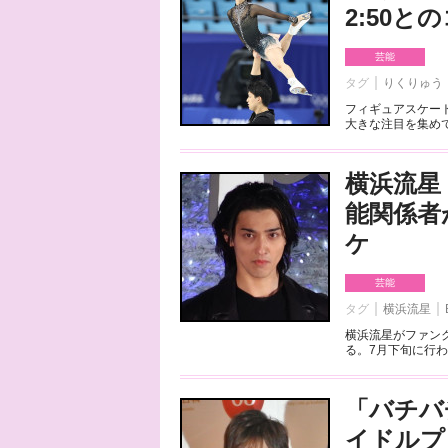
2:50
芸能
タグ
りくりゅう
フィギュアスケート
大きな注目を集めて
横浜流星
能関係者
ケ
芸能
タグ
横浜流星
横浜流星がファンク
る。7月下旬に行わ
「バチバ
イドルプ