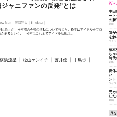
New
旧ジャニファンの反発”とは
中田
ート
の勝
ow Man
渡辺翔太
timelesz
芸能
週刊女性」が、松本潤の今後の活動について報じた。松本はアイドルをプロ
気が
があるという。「松本はこれまでアイドル活動だ...
を触
ライフ
藤本
ちゃ
時代
横浜流星
松山ケンイチ
蒼井優
中島歩
芸能
夏休
い…
ント
ライフ
元カ
した
芸能