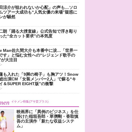
田涼介が狙われないか心配」の声も…ソロ
ムツアー大成功も“人気女優の来場”疑惑に
ンが騒然
二朗「踊る大捜査線」公式告知で浮き彫り
った“全カット要求”の本気度
ow Man佐久間大介も本番中に涙…「世界一
です」と悩む女性への“レジェンド歌手の
”が大注目
ン
蓮も入れた「9脚の椅子」も胸アツ！Snow
n総出演CM「女装メンバー2人」で蘇る“キ
＆SUPER EIGHT版”の衝撃
ン
men
イケメン特集(アサ芸プラス)
映画界に「異例のビジネス」を仕
掛けた稲垣吾郎・草彅剛・香取慎
吾の主演作「新たな収益システ
ム」