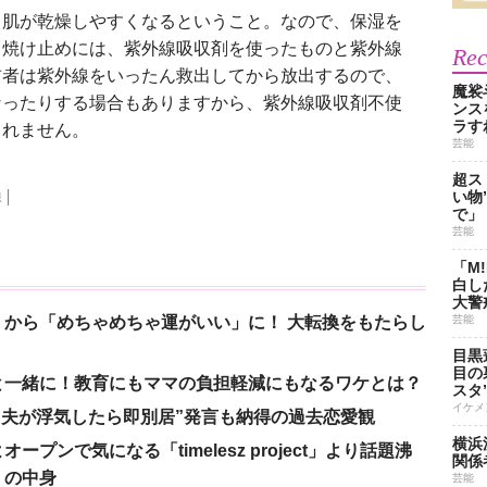
と肌が乾燥しやすくなるということ。なので、保湿を
日焼け止めには、紫外線吸収剤を使ったものと紫外線
Re
前者は紫外線をいったん救出してから放出するので、
魔裟
なったりする場合もありますから、紫外線吸収剤不使
ンス
ラす
しれません。
芸能
超ス
い物
線
で」
芸能
「M
白し
大警
から「めちゃめちゃ運がいい」に！ 大転換をもたらし
芸能
目黒
目の
と一緒に！教育にもママの負担軽減にもなるワケとは？
スタ
イケメ
、“夫が浮気したら即別居”発言も納得の過去恋愛観
横浜
ンで気になる「timelesz project」より話題沸
関係
」の中身
芸能