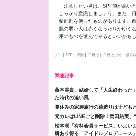
注意したい点は、SPF値が高い
しっかり意識しましょう。また、
錯乱剤を使ったものがあります。
肌の弱い人は赤くなったりかゆく
用のものを選んでみるといいかも
タグ
SPF
保湿
日焼け
日焼け止め
紫外
関連記事
藤本美貴、結婚して「人生終わった」
た時代の追い風
夏休みの家族旅行の荷造りは子ども
元カレはLINEごと削除！岡田結実
松本潤「有料会員サービス」いよいよオープ
騰あり得る「アイドルプロデュース