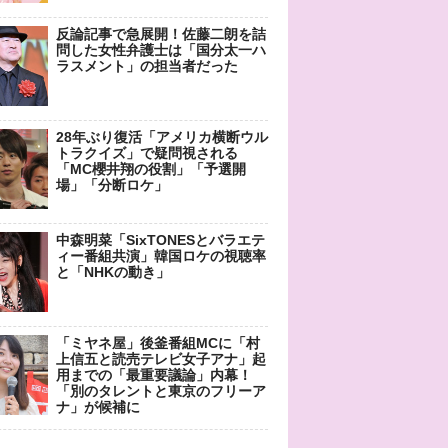
反論記事で急展開！佐藤二朗を詰
問した女性弁護士は「国分太一ハ
ラスメント」の担当者だった
28年ぶり復活「アメリカ横断ウル
トラクイズ」で疑問視される
「MC櫻井翔の役割」「予選開
場」「分断ロケ」
中森明菜「SixTONESとバラエテ
ィー番組共演」韓国ロケの視聴率
と「NHKの動き」
「ミヤネ屋」後釜番組MCに「村
上信五と読売テレビ女子アナ」起
用までの「最重要議論」内幕！
「別のタレントと東京のフリーア
ナ」が候補に