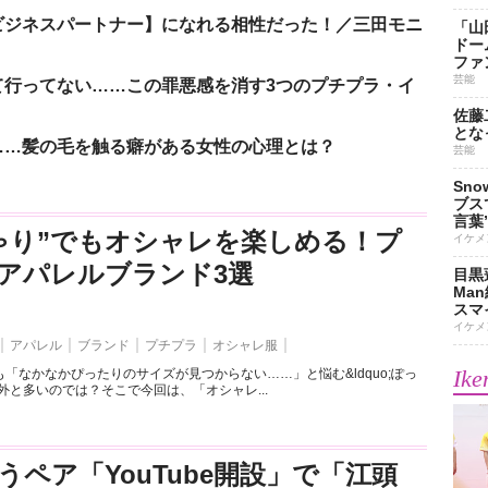
ビジネスパートナー】になれる相性だった！／三田モニ
「山
ドー
ファ
芸能
て行ってない……この罪悪感を消す3つのプチプラ・イ
佐藤
とな
……髪の毛を触る癖がある女性の心理とは？
芸能
Sn
ブス
言葉
ゃり”でもオシャレを楽しめる！プ
イケメ
アパレルブランド3選
目黒
Ma
スマイ
イケメ
アパレル
ブランド
プチプラ
オシャレ服
Ike
「なかなかぴったりのサイズが見つからない……」と悩む&ldquo;ぽっ
外と多いのでは？そこで今回は、「オシャレ...
うペア「YouTube開設」で「江頭