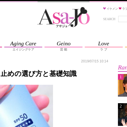
イケメン
ラ
SEARCH
Aging Care
Geino
Love
エイジングケア
芸 能
ラ ブ
2019/07/15 10:14
Ran
け止めの選び方と基礎知識
1
2