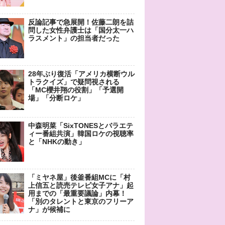
反論記事で急展開！佐藤二朗を詰
問した女性弁護士は「国分太一ハ
ラスメント」の担当者だった
28年ぶり復活「アメリカ横断ウル
トラクイズ」で疑問視される
「MC櫻井翔の役割」「予選開
場」「分断ロケ」
中森明菜「SixTONESとバラエテ
ィー番組共演」韓国ロケの視聴率
と「NHKの動き」
「ミヤネ屋」後釜番組MCに「村
上信五と読売テレビ女子アナ」起
用までの「最重要議論」内幕！
「別のタレントと東京のフリーア
ナ」が候補に