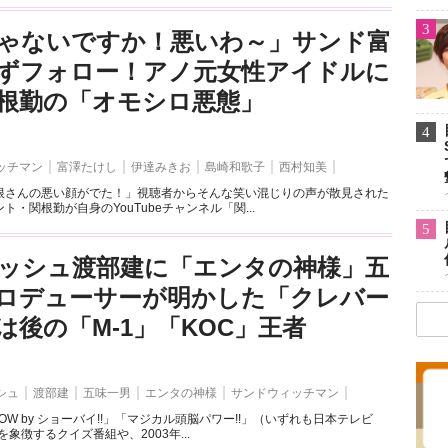
3
ゃないですか！悪いわ～」サンド富
ずフォロー！アノ元女性アイドルに
根勤の「オモシロ悪態」
4
ッチマン
富澤たけし
伊達みきお
島崎和歌子
西村知美
根さんの悪い顔がでた！」視聴者からそんな笑い混じりの声が散見された
・関根勤が自身のYouTubeチャンネル「関...
5
ッシュ渡部建に「エンタの神様」五
ロデューサーが明かした「クレバー
は後の「M-1」「KOC」王者
シュ
渡部建
五味一男
エンタの神様
サンドウィッチマン
OW by ショーバイ!!」「マジカル頭脳パワー!!」（いずれも日本テレビ
を象徴するクイズ番組や、2003年...