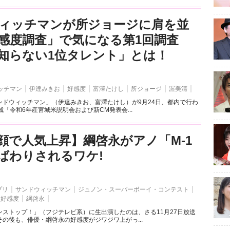
ィッチマンが所ジョージに肩を並
感度調査」で気になる第1回調査
知らない1位タレント」とは！
ッチマン
伊達みきお
好感度
富澤たけし
所ジョージ
渥美清
ンドウィッチマン」（伊達みきお、富澤たけし）が9月24日、都内で行わ
城「令和6年産宮城米説明会および新CM発表会...
顔で人気上昇】綱啓永がアノ「M-1
ばわりされるワケ!
プリ
サンドウィッチマン
ジュノン・スーパーボーイ・コンテスト
好感度
綱啓永
ンストップ！」（フジテレビ系）に生出演したのは、さる11月27日放送
の後も、俳優・綱啓永の好感度がジワジワ上がっ...