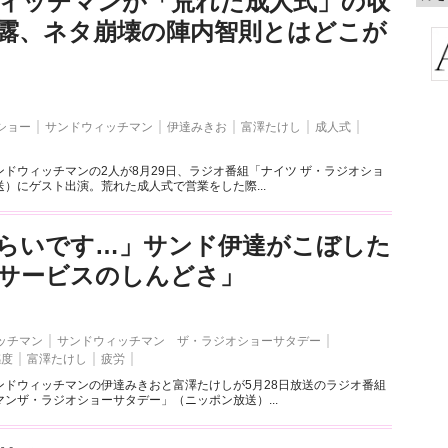
ィッチマンが「荒れた成人式」の収
露、ネタ崩壊の陣内智則とはどこが
ショー
サンドウィッチマン
伊達みきお
富澤たけし
成人式
ドウィッチマンの2人が8月29日、ラジオ番組「ナイツ ザ・ラジオショ
）にゲスト出演。荒れた成人式で営業をした際...
らいです…」サンド伊達がこぼした
サービスのしんどさ」
ッチマン
サンドウィッチマン ザ・ラジオショーサタデー
感度
富澤たけし
疲労
ンドウィッチマンの伊達みきおと富澤たけしが5月28日放送のラジオ番組
ンザ・ラジオショーサタデー」（ニッポン放送）...