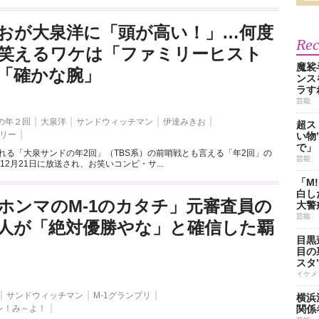
おが大泉洋に「頭が高い！」…何度
Re
笑えるワケは「ファミリーヒスト
魔裟
「確かな腕」
ンス
ラす
芸能
の年２回
大泉洋
サンドウィッチマン
伊達みきお
超ス
リー
い物
で」
される「大泉サンドの年2回」（TBS系）の前哨戦とも言える「年2回」の
芸能
12月21日に放送され、お笑いコンビ・サ...
「M
白し
ホンマのM-1のカタチ」元審査員の
大警
芸能
人が「絶対優勝やな」と確信した覇
目黒
目の
スタ
イケメ
サンドウィッチマン
M-1グランプリ
横浜
レ！み～よ！
関係