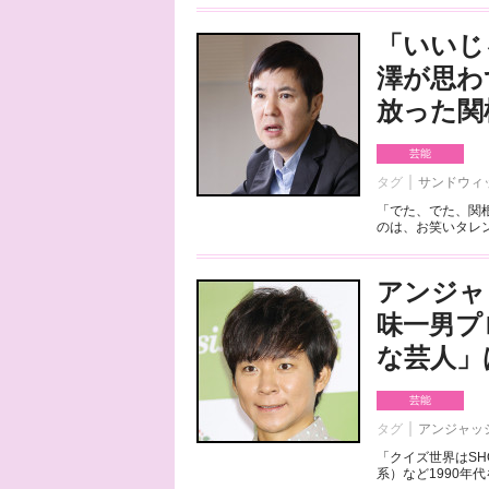
「いいじ
澤が思わ
放った関
芸能
タグ
サンドウィ
「でた、でた、関
のは、お笑いタレント
アンジャ
味一男プ
な芸人」
芸能
タグ
アンジャッ
「クイズ世界はSH
系）など1990年代