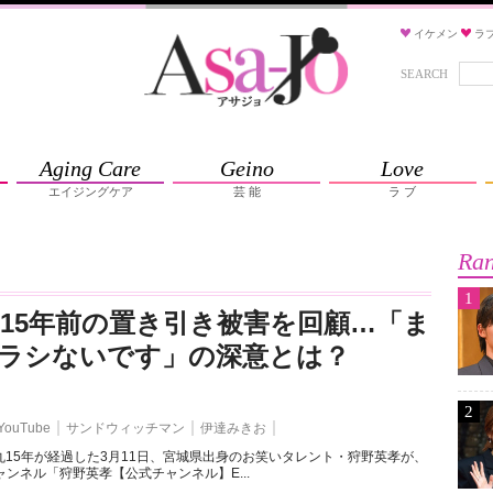
イケメン
ラ
SEARCH
Aging Care
Geino
Love
エイジングケア
芸 能
ラ ブ
Ran
1
 15年前の置き引き被害を回顧…「ま
ラシないです」の深意とは？
2
YouTube
サンドウィッチマン
伊達みきお
15年が経過した3月11日、宮城県出身のお笑いタレント・狩野英孝が、
チャンネル「狩野英孝【公式チャンネル】E...