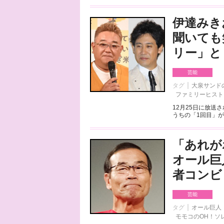
伊達みき
聞いても
リー」と
芸能
タグ
大泉サンド
ファミリーヒスト
12月25日に放送
うちの「1回目」が
「あれが
オール巨
者コンビ
芸能
タグ
オール巨人
モモコのOH！ソ