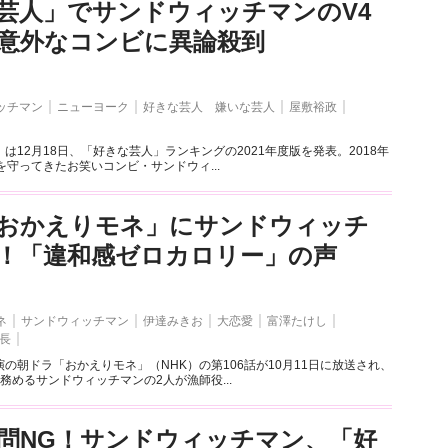
芸人」でサンドウィッチマンのV4
意外なコンビに異論殺到
ッチマン
ニューヨーク
好きな芸人 嫌いな芸人
屋敷裕政
は12月18日、「好きな芸人」ランキングの2021年度版を発表。2018年
を守ってきたお笑いコンビ・サンドウィ...
おかえりモネ」にサンドウィッチ
！「違和感ゼロカロリー」の声
ネ
サンドウィッチマン
伊達みきお
大恋愛
富澤たけし
長
の朝ドラ「おかえりモネ」（NHK）の第106話が10月11日に放送され、
務めるサンドウィッチマンの2人が漁師役...
問NG！サンドウィッチマン、「好