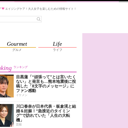
ブ
エイジングケア！大人女子を楽しむための情報サイト！
Gourmet
Life
グルメ
ライフ
king
ランキング
目黒蓮「“頑張って”とは言いたく
ない」と発言も…熊本地震後に投
稿した「8文字のメッセージ」に
ファン感動
イケメン
川口春奈が日本代表・板倉滉と結
婚＆妊娠！“急接近のタイミン
グ”で訪れていた「人生の大転
機」
芸能