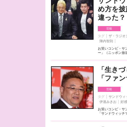
サンドウ
め方を披
違った？
芸能
タグ
ザ・ラジオ
陣内智則
お笑いコンビ・サン
ー」（ニッポン放送
「生きづ
「ファン
芸能
タグ
サンドウィ
伊達みきお
好
お笑いコンビ・サ
「サンドウィッチマ