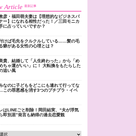
 Article
最新記事
敦彦・福田萌夫妻は【理想的なビジネスパ
ナー】になれる相性だった！／三田モニカ
手に占っていいですか？
付けば毛先をクルクルしている……髪の毛
る癖がある女性の心理とは？
美貴、結婚して「人生終わった」から「め
めちゃ運がいい」に！ 大転換をもたらした
の追い風
みなのに子どもをどこにも連れて行ってな
…この罪悪感を消す3つのプチプラ・イベ
レはLINEごと削除！岡田結実、“夫が浮気
ら即別居”発言も納得の過去恋愛観