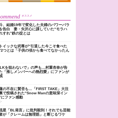
commend
オススメ
斗、結婚19年で変化した夫婦のパワーバラ
を告白 妻・矢沢心に課していた“モラハ
れすれ”鉄の掟とは
トイックな武尊が“引退した今こそ食べた
”2つとは「子供の頃から食べてなかったん
!LKを狙わないで」の声も…村重杏奈が告
た「推しメンバーへの熱烈愛」にファンが
戒
蓮の不在に賛否も…「FIRST TAKE」大注
裏で投稿された“Snow Manの意味深イン
”にファン感動
ン
流星「BL発言」に批判殺到！それでも芸能
者が「クレームは無理筋」と断じるワケ