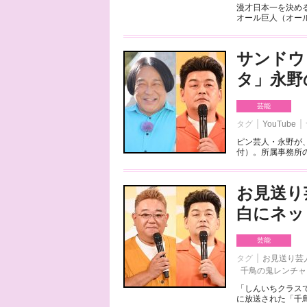
漫才日本一を決める
オール巨人（オール
サンドウ
タ」永野
芸能
タグ
YouTube
ピン芸人・永野が、
付）。所属事務所の
お見送り
白にネッ
芸能
タグ
お見送り芸
千鳥の鬼レンチャ
「しんいちクラス
に放送された「千鳥