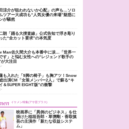
田涼介が狙われないか心配」の声も…ソロ
ムツアー大成功も“人気女優の来場”疑惑に
ンが騒然
二朗「踊る大捜査線」公式告知で浮き彫り
った“全カット要求”の本気度
ow Man佐久間大介も本番中に涙…「世界一
です」と悩む女性への“レジェンド歌手の
”が大注目
ン
蓮も入れた「9脚の椅子」も胸アツ！Snow
n総出演CM「女装メンバー2人」で蘇る“キ
＆SUPER EIGHT版”の衝撃
ン
men
イケメン特集(アサ芸プラス)
映画界に「異例のビジネス」を仕
掛けた稲垣吾郎・草彅剛・香取慎
吾の主演作「新たな収益システ
ム」