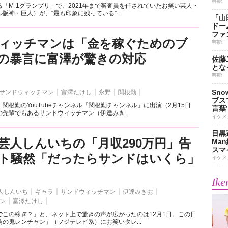
芸能
「M-1グランプリ」で、2021年まで審査員を任されていたお笑い芸人・
阪神・巨人）が、“最も印象に残っている”...
「山
ドー
ファ
ィッチマンは「金を稼ぐためのブ
芸能
の暴言に富澤が驚きの対応
佐藤
とな
芸能
Sn
サンドウィッチマン
富澤たけし
永野
関根勤
ブス
関根勤のYouTubeチャンネル「関根勤チャンネル」に出演（2月15日
言葉
先輩でもあるサンドウィッチマン（伊達みき...
イケメ
目黒
芸人しんいちの「月収290万円」告
Ma
スマイ
ト騒然「だったらサンドはいくら」
イケメ
Ike
人しんいち
ギャラ
サンドウィッチマン
伊達みきお
ン
富澤たけし
でこの稼ぎ？」と、ネット上で驚きの声が広がったのは12月1日。この日
の鬼レンチャン」（フジテレビ系）にお笑いタレ...