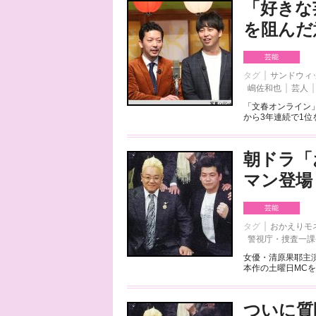
「好きな
を阻んだ
芸能
タグ
サンドウィ
嶋佐和也
芸人
「文春オンライン」
から3年連続で1位
朝ドラ「
マン登場
芸能
タグ
おかえりモ
警視庁・捜査一課
女優・清原果耶主演
本作の土曜日MCを
ついに質