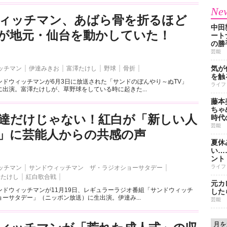
New
ィッチマン、あばら骨を折るほど
中田
が地元・仙台を動かしていた！
ート
の勝
芸能
気が
ッチマン
伊達みきお
富澤たけし
野球
骨折
を触
ンドウィッチマンが6月3日に放送された「サンドのぼんやり～ぬTV」
ライフ
出演。富澤たけしが、草野球をしている時に起きた...
藤本
ちゃ
達だけじゃない！紅白が「新しい人
時代
芸能
」に芸能人からの共感の声
夏休
い…
ント
ライフ
ッチマン
サンドウィッチマン ザ・ラジオショーサタデー
澤たけし
紅白歌合戦
元カ
ンドウィッチマンが11月19日、レギュラーラジオ番組「サンドウィッチ
した
ーサタデー」（ニッポン放送）に生出演。伊達み...
芸能