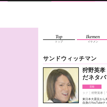
Top
Ikemen
トップ
イケメン
サンドウィッチマン
狩野英孝
だネタバ
芸能
タグ
狩野英孝
東日本大震災から丸
自身のYouTube