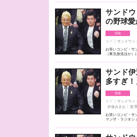
サンドウ
の野球愛
芸能
タグ
サンドウィ
お笑いコンビ・サ
（東北放送ほか）に
サンド伊
多すぎ！
芸能
タグ
サンドウィ
伊達みきお
富
お笑いコンビ・サ
マンザ・ラジオショ