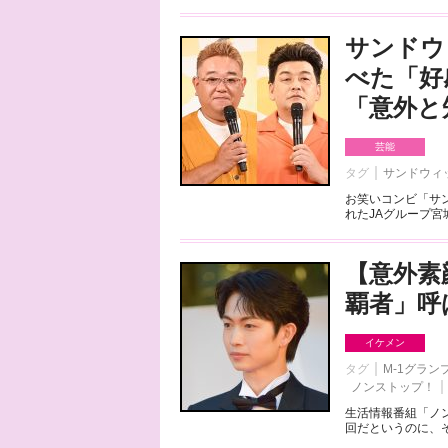
サンドウ
べた「好
「意外と
芸能
タグ
サンドウィ
お笑いコンビ「サ
れたJAグループ宮
【意外素
覇者」呼
イケメン
タグ
M-1グラン
ノンストップ！
生活情報番組「ノ
回だというのに、そ