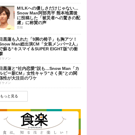
M!LKへの優しさだけじゃない…
Snow Man阿部亮平 熊本地震後
に投稿した「被災者への驚きの配
慮」に称賛の声
芸能
目黒蓮も入れた「9脚の椅子」も胸アツ！
Snow Man総出演CM「女装メンバー2人」
で蘇る“キスマイ＆SUPER EIGHT版”の衝
撃
イケメン
目黒蓮と“社内恋愛”説も…Snow Man「カ
ルビー新CM」女性キャラ“さく美”との関
係性が大注目のワケ
イケメン
もっと見る