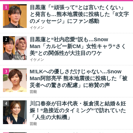
目黒蓮「“頑張って”とは言いたくない」
1
と発言も…熊本地震後に投稿した「8文字
のメッセージ」にファン感動
イケメン
目黒蓮と“社内恋愛”説も…Snow
2
Man「カルビー新CM」女性キャラ“さく
美”との関係性が大注目のワケ
イケメン
M!LKへの優しさだけじゃない…Snow
3
Man阿部亮平 熊本地震後に投稿した「被
災者への驚きの配慮」に称賛の声
芸能
川口春奈が日本代表・板倉滉と結婚＆妊
4
娠！“急接近のタイミング”で訪れていた
「人生の大転機」
芸能