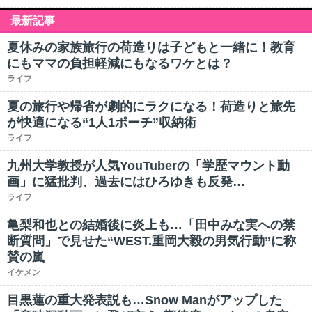
最新記事
夏休みの家族旅行の荷造りは子どもと一緒に！教育
にもママの負担軽減にもなるワケとは？
ライフ
夏の旅行や帰省が劇的にラクになる！荷造りと旅先
が快適になる“1人1ポーチ”収納術
ライフ
九州大学教授が人気YouTuberの「学歴マウント動
画」に猛批判、過去にはひろゆきも反発…
ライフ
亀梨和也との結婚後に炎上も…「田中みな実への禁
断質問」で見せた“WEST.重岡大毅の男気行動”に称
賛の嵐
イケメン
目黒蓮の重大発表説も…Snow Manがアップした