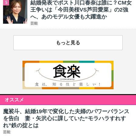
結婚発表でポスト川口春奈は誰に？CM女
5
王争いは「今田美桜VS芦田愛菜」の2強
へ、あのモデル女優も大躍進か
芸能
もっと見る
オススメ
魔裟斗、結婚19年で変化した夫婦のパワーバランス
を告白 妻・矢沢心に課していた“モラハラすれす
れ”鉄の掟とは
芸能