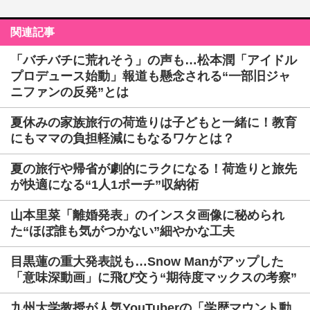
関連記事
「バチバチに荒れそう」の声も…松本潤「アイドル
プロデュース始動」報道も懸念される“一部旧ジャ
ニファンの反発”とは
夏休みの家族旅行の荷造りは子どもと一緒に！教育
にもママの負担軽減にもなるワケとは？
夏の旅行や帰省が劇的にラクになる！荷造りと旅先
が快適になる“1人1ポーチ”収納術
山本里菜「離婚発表」のインスタ画像に秘められ
た“ほぼ誰も気がつかない”細やかな工夫
目黒蓮の重大発表説も…Snow Manがアップした
「意味深動画」に飛び交う“期待度マックスの考察”
九州大学教授が人気YouTuberの「学歴マウント動