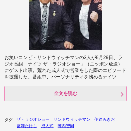
お笑いコンビ・サンドウィッチマンの2人が8月29日、ラ
ジオ番組「ナイツ ザ・ラジオショー」（ニッポン放送）
にゲスト出演。荒れた成人式で営業をした際のエピソード
を披露した。番組中、パーソナリティを務めるナイツ
全文を読む
ザ・ラジオショー
サンドウィッチマン
伊達みきお
タグ
富澤たけし
成人式
陣内智則