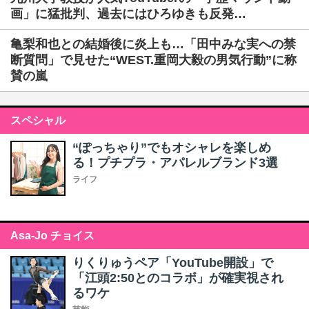
画」に猛批判、過去にはひろゆきも反発…
亀梨和也との結婚後に炎上も…「田中みな実への禁
断質問」で見せた“WEST.重岡大毅の男気行動”に称
賛の嵐
スペシャル
“ぽっちゃり”でもオシャレを楽しめ
る！プチプラ・アパレルブランド3選
ライフ
Asa-Jo チョイス
りくりゅうペア「YouTube開設」で
「江頭2:50とのコラボ」が確実視され
るワケ