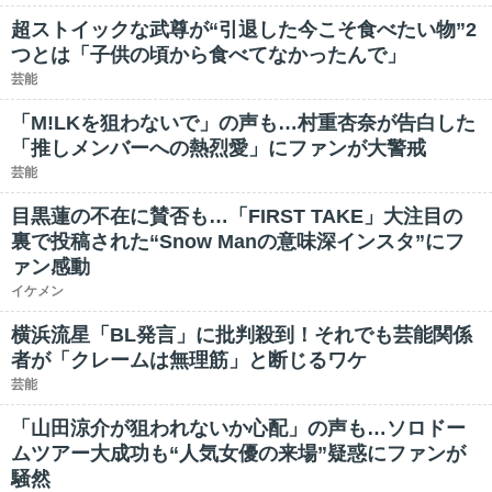
超ストイックな武尊が“引退した今こそ食べたい物”2
つとは「子供の頃から食べてなかったんで」
芸能
「M!LKを狙わないで」の声も…村重杏奈が告白した
「推しメンバーへの熱烈愛」にファンが大警戒
芸能
目黒蓮の不在に賛否も…「FIRST TAKE」大注目の
裏で投稿された“Snow Manの意味深インスタ”にフ
ァン感動
イケメン
横浜流星「BL発言」に批判殺到！それでも芸能関係
者が「クレームは無理筋」と断じるワケ
芸能
「山田涼介が狙われないか心配」の声も…ソロドー
ムツアー大成功も“人気女優の来場”疑惑にファンが
騒然