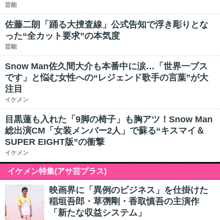
芸能
佐藤二朗「踊る大捜査線」公式告知で浮き彫りとな
った“全カット要求”の本気度
芸能
Snow Man佐久間大介も本番中に涙…「世界一ブス
です」と悩む女性への“レジェンド歌手の言葉”が大
注目
イケメン
目黒蓮も入れた「9脚の椅子」も胸アツ！Snow Man
総出演CM「女装メンバー2人」で蘇る“キスマイ＆
SUPER EIGHT版”の衝撃
イケメン
イケメン特集(アサ芸プラス)
映画界に「異例のビジネス」を仕掛けた
稲垣吾郎・草彅剛・香取慎吾の主演作
「新たな収益システム」