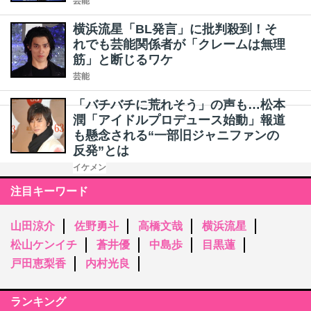
芸能
横浜流星「BL発言」に批判殺到！そ
れでも芸能関係者が「クレームは無理
筋」と断じるワケ
芸能
「バチバチに荒れそう」の声も…松本
潤「アイドルプロデュース始動」報道
も懸念される“一部旧ジャニファンの
反発”とは
イケメン
注目キーワード
山田涼介
佐野勇斗
高橋文哉
横浜流星
松山ケンイチ
蒼井優
中島歩
目黒蓮
戸田恵梨香
内村光良
ランキング