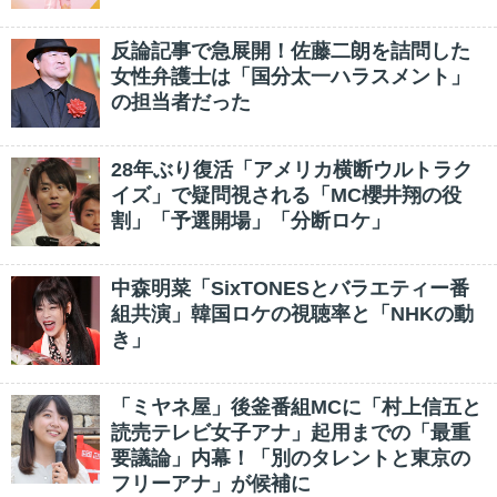
反論記事で急展開！佐藤二朗を詰問した
女性弁護士は「国分太一ハラスメント」
の担当者だった
28年ぶり復活「アメリカ横断ウルトラク
イズ」で疑問視される「MC櫻井翔の役
割」「予選開場」「分断ロケ」
中森明菜「SixTONESとバラエティー番
組共演」韓国ロケの視聴率と「NHKの動
き」
「ミヤネ屋」後釜番組MCに「村上信五と
読売テレビ女子アナ」起用までの「最重
要議論」内幕！「別のタレントと東京の
フリーアナ」が候補に