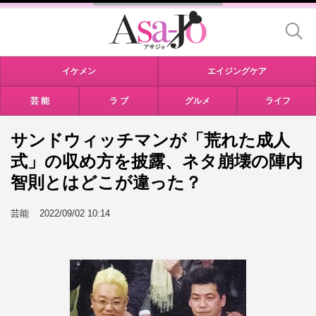
イケメン
エイジングケア
芸 能
ラ ブ
グルメ
ライフ
サンドウィッチマンが「荒れた成人
式」の収め方を披露、ネタ崩壊の陣内
智則とはどこが違った？
芸能
2022/09/02 10:14