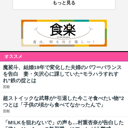
もっと見る
オススメ
魔裟斗、結婚19年で変化した夫婦のパワーバランス
を告白 妻・矢沢心に課していた“モラハラすれす
れ”鉄の掟とは
芸能
超ストイックな武尊が“引退した今こそ食べたい物”2
つとは「子供の頃から食べてなかったんで」
芸能
「M!LKを狙わないで」の声も…村重杏奈が告白した