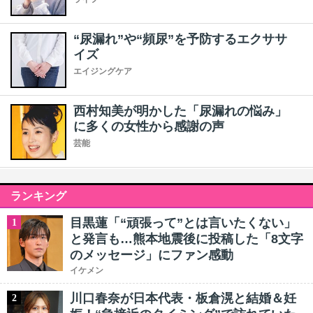
“尿漏れ”や“頻尿”を予防するエクササ
イズ
エイジングケア
西村知美が明かした「尿漏れの悩み」
に多くの女性から感謝の声
芸能
ランキング
目黒蓮「“頑張って”とは言いたくない」
1
と発言も…熊本地震後に投稿した「8文字
のメッセージ」にファン感動
イケメン
川口春奈が日本代表・板倉滉と結婚＆妊
2