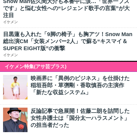
Snow Man佐久間大介も本番中に涙…「世界一ブス
です」と悩む女性への“レジェンド歌手の言葉”が大
注目
イケメン
目黒蓮も入れた「9脚の椅子」も胸アツ！Snow Man
総出演CM「女装メンバー2人」で蘇る“キスマイ＆
SUPER EIGHT版”の衝撃
イケメン
イケメン特集(アサ芸プラス)
映画界に「異例のビジネス」を仕掛けた
稲垣吾郎・草彅剛・香取慎吾の主演作
「新たな収益システム」
反論記事で急展開！佐藤二朗を詰問した
女性弁護士は「国分太一ハラスメント」
の担当者だった