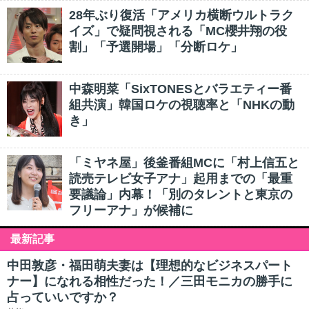
28年ぶり復活「アメリカ横断ウルトラク
イズ」で疑問視される「MC櫻井翔の役
割」「予選開場」「分断ロケ」
中森明菜「SixTONESとバラエティー番
組共演」韓国ロケの視聴率と「NHKの動
き」
「ミヤネ屋」後釜番組MCに「村上信五と
読売テレビ女子アナ」起用までの「最重
要議論」内幕！「別のタレントと東京の
フリーアナ」が候補に
最新記事
中田敦彦・福田萌夫妻は【理想的なビジネスパート
ナー】になれる相性だった！／三田モニカの勝手に
占っていいですか？