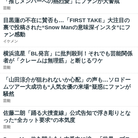
「推しメンバーへの熱烈愛」にファンが大警戒
芸能
目黒蓮の不在に賛否も…「FIRST TAKE」大注目の
裏で投稿された“Snow Manの意味深インスタ”にフ
ァン感動
イケメン
横浜流星「BL発言」に批判殺到！それでも芸能関係
者が「クレームは無理筋」と断じるワケ
芸能
「山田涼介が狙われないか心配」の声も…ソロドー
ムツアー大成功も“人気女優の来場”疑惑にファンが
騒然
芸能
佐藤二朗「踊る大捜査線」公式告知で浮き彫りとな
った“全カット要求”の本気度
芸能