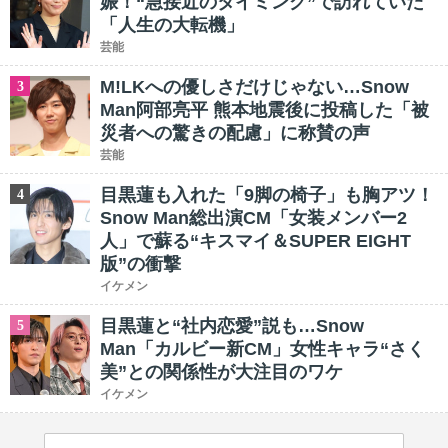
娠！“急接近のタイミング”で訪れていた
「人生の大転機」
芸能
M!LKへの優しさだけじゃない…Snow
3
Man阿部亮平 熊本地震後に投稿した「被
災者への驚きの配慮」に称賛の声
芸能
目黒蓮も入れた「9脚の椅子」も胸アツ！
4
Snow Man総出演CM「女装メンバー2
人」で蘇る“キスマイ＆SUPER EIGHT
版”の衝撃
イケメン
目黒蓮と“社内恋愛”説も…Snow
5
Man「カルビー新CM」女性キャラ“さく
美”との関係性が大注目のワケ
イケメン