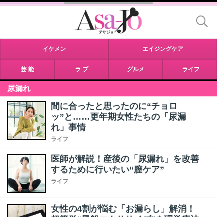
イケメン
エイジングケア
芸 能
ラ ブ
グルメ
ライフ
尿漏れ
間に合ったと思ったのに“チョロ
ッ”と……更年期女性たちの「尿漏
れ」事情
ライフ
医師が解説！産後の「尿漏れ」を改善
するために行いたい“膣ケア”
ライフ
女性の4割が悩む「お漏らし」解消！