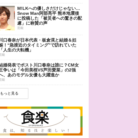
M!LKへの優しさだけじゃない…
Snow Man阿部亮平 熊本地震後
に投稿した「被災者への驚きの配
慮」に称賛の声
芸能
川口春奈が日本代表・板倉滉と結婚＆妊
娠！“急接近のタイミング”で訪れていた
「人生の大転機」
芸能
結婚発表でポスト川口春奈は誰に？CM女
王争いは「今田美桜VS芦田愛菜」の2強
へ、あのモデル女優も大躍進か
芸能
もっと見る