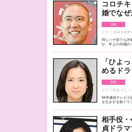
コロチキ
婚でなぜ
芸能
タグ
コロコロチ
同じハゲ頭でも評
が、年上の40歳の一
「ひよっ
めるドラ
芸能
タグ
ひよっこ
NHK連続テレビ
を引きずる朝ドラフ
相手役・
貞ドラマ