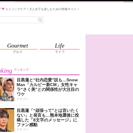
ブ
エイジングケア！大人女子を楽しむための情報サイト！
Gourmet
Life
グルメ
ライフ
king
ランキング
目黒蓮と“社内恋愛”説も…Snow
Man「カルビー新CM」女性キャ
ラ“さく美”との関係性が大注目の
ワケ
イケメン
目黒蓮「“頑張って”とは言いたく
ない」と発言も…熊本地震後に投
稿した「8文字のメッセージ」に
ファン感動
イケメン