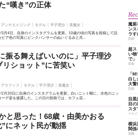
た“嘆き”の正体
Re
魔裟
アンチエイジング
モデル
平子理沙
美魔女
ンス
が3月4日、自身のインスタグラムを更新。10歳の頃の写真を投稿して話
ラす
ピア色の写真にピンクパンサーのぬいぐるみと共...
芸能
超ス
い物
に振る舞えばいいのに」平子理沙
で」
ブリショット”に苦笑い
芸能
「M
白し
大警
アラフィフ
モデル
平子理沙
美魔女
芸能
が2月20日に自身のインスタグラムを更新。白いニット帽に、水色のニッ
ーデ姿を披露した。この日の投稿では、カフェ店...
目黒
目の
スタ
イケメ
かと思った！68歳・由美かおる
化”にネット民が動揺
横浜
関係
芸能