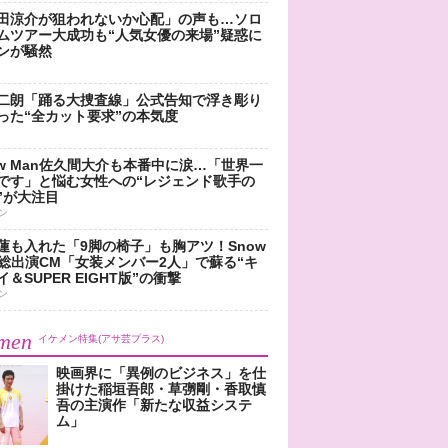
田涼介が狙われないか心配」の声も…ソロ
ムツアー大成功も“人気女優の来場”疑惑に
ンが騒然
二朗「踊る大捜査線」公式告知で浮き彫り
った“全カット要求”の本気度
ow Man佐久間大介も本番中に涙…「世界一
です」と悩む女性への“レジェンド歌手の
”が大注目
ン
蓮も入れた「9脚の椅子」も胸アツ！Snow
n総出演CM「女装メンバー2人」で蘇る“キ
＆SUPER EIGHT版”の衝撃
ン
men
イケメン特集(アサ芸プラス)
映画界に「異例のビジネス」を仕
掛けた稲垣吾郎・草彅剛・香取慎
吾の主演作「新たな収益システ
ム」