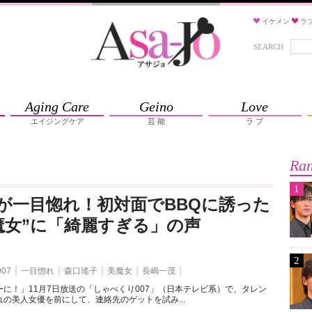
イケメン
ラ
SEARCH
Aging Care
Geino
Love
エイジングケア
芸 能
ラ ブ
Ran
1
が一目惚れ！初対面でBBQに誘った
魔女”に「綺麗すぎる」の声
2
07
一目惚れ
森口瑤子
美魔女
長嶋一茂
に！」11月7日放送の「しゃべくり007」（日本テレビ系）で、タレン
の美人女優を前にして、連絡先のゲットを試み...