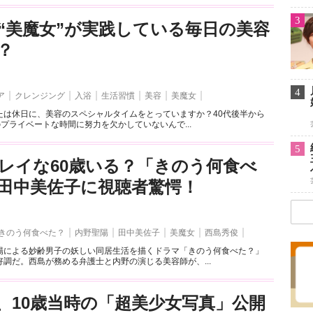
3
“美魔女”が実践している毎日の美容
？
4
ア
クレンジング
入浴
生活習慣
美容
美魔女
たは休日に、美容のスペシャルタイムをとっていますか？40代後半から
のプライベートな時間に努力を欠かしていないんで...
5
レイな60歳いる？「きのう何食べ
田中美佐子に視聴者驚愕！
きのう何食べた？
内野聖陽
田中美佐子
美魔女
西島秀俊
陽による妙齢男子の妖しい同居生活を描くドラマ「きのう何食べた？」
調だ。西島が務める弁護士と内野の演じる美容師が、...
、10歳当時の「超美少女写真」公開