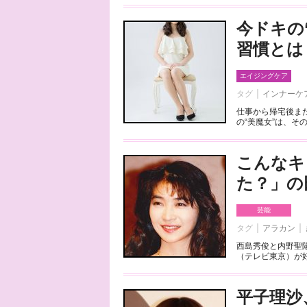
今ドキの
習慣とは
エイジングケア
タグ
インナーケ
仕事から帰宅後ま
の“美魔女”は、そ
こんなキ
た？」の
芸能
タグ
アラカン
西島秀俊と内野聖
（テレビ東京）が好
平子理沙