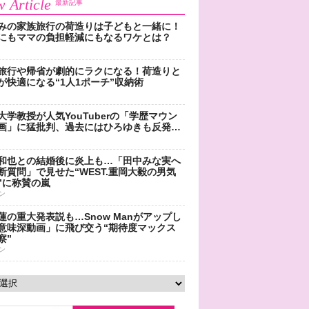
 Article
最新記事
みの家族旅行の荷造りは子どもと一緒に！
にもママの負担軽減にもなるワケとは？
旅行や帰省が劇的にラクになる！荷造りと
が快適になる“1人1ポーチ”収納術
大学教授が人気YouTuberの「学歴マウン
画」に猛批判、過去にはひろゆきも反発…
和也との結婚後に炎上も…「田中みな実へ
断質問」で見せた“WEST.重岡大毅の男気
”に称賛の嵐
ン
蓮の重大発表説も…Snow Manがアップし
意味深動画」に飛び交う“期待度マックス
察”
ン