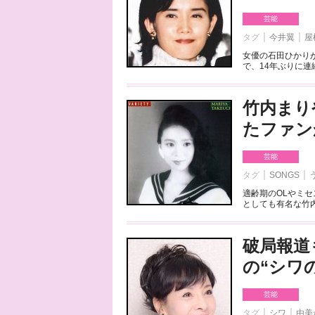
芸能
タグ
今井翼
屋
女優の石田ひかり
で、14年ぶりに連
竹内まり
たファン
芸能
タグ
SONGS
適齢期のOLやミ
としても有名な竹内
破局報道
の“シワ
芸能
タグ
シワ
由美