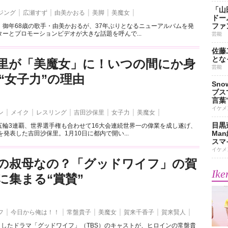
「山
ジング
広瀬すず
由美かおる
美脚
美魔女
ドー
ファ
、御年68歳の歌手・由美かおるが、37年ぶりとなるニューアルバムを発
ーとプロモーションビデオが大きな話題を呼んで...
芸能
佐藤
とな
里が「美魔女」に！いつの間にか身
芸能
“女子力”の理由
Sn
ブス
言葉
イケメ
ン
メイク
レスリング
吉田沙保里
女子力
美魔女
目黒
五輪3連覇、世界選手権も合わせて16大会連続世界一の偉業を成し遂げ、
Ma
を発表した吉田沙保里。1月10日に都内で開い...
スマイ
イケメ
の叔母なの？「グッドワイフ」の賀
Ike
に集まる“賞賛”
フ
今日から俺は！！
常盤貴子
美魔女
賀来千香子
賀来賢人
トしたドラマ「グッドワイフ」（TBS）のキャストが、ヒロインの常盤貴