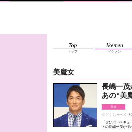
Top
Ikemen
トップ
イケメン
美魔女
長嶋一茂
あの“美
芸能
タグ
しゃべくり0
「ぜひバーベキュー
トの長嶋一茂が憧れ