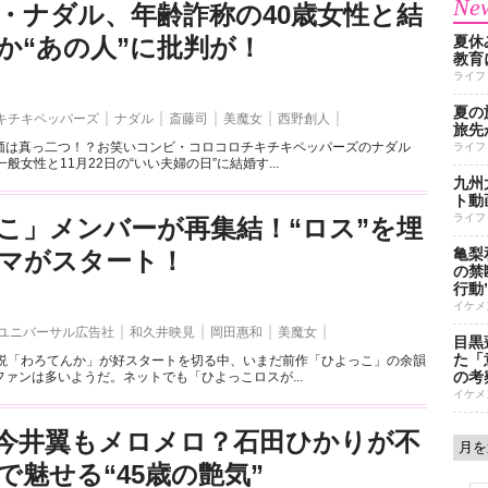
New
・ナダル、年齢詐称の40歳女性と結
か“あの人”に批判が！
夏休
教育
ライフ
夏の
キチキペッパーズ
ナダル
斎藤司
美魔女
西野創人
旅先
価は真っ二つ！？お笑いコンビ・コロコロチキチキペッパーズのナダル
ライフ
般女性と11月22日の“いい夫婦の日”に結婚す...
九州
ト動
ライフ
こ」メンバーが再集結！“ロス”を埋
亀梨
マがスタート！
の禁
行動
イケメ
ユニバーサル広告社
和久井映見
岡田惠和
美魔女
目黒
た「
小説「わろてんか」が好スタートを切る中、いまだ前作「ひよっこ」の余韻
の考
ァンは多いようだ。ネットでも「ひよっこロスが...
イケメ
今井翼もメロメロ？石田ひかりが不
で魅せる“45歳の艶気”