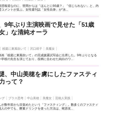
疑惑報道なのに、世間からは「ほんとに66歳？」「信じられない」と、内
コメントが並ぶ。女性週刊誌「女性自身」が“永...
、9年ぶり主演映画で見せた「51歳
女」な清純オーラ
校庭に東風吹いて
沢口靖子
美魔女
映画「校庭に東風吹いて」の完成披露試写会に出席した。9年ぶりとなる
学校の先生を演じており、役柄に合わせた純白のワ...
謎、中山美穂を虜にしたファスティ
力って？
ング
プラス思考
中山美穂
美魔女
芸能人実践
んが数年前から目覚めたという「ファスティング」。数多くのファスティ
人の中でも、酵素ドリンクを使った方法は、蛯原友...