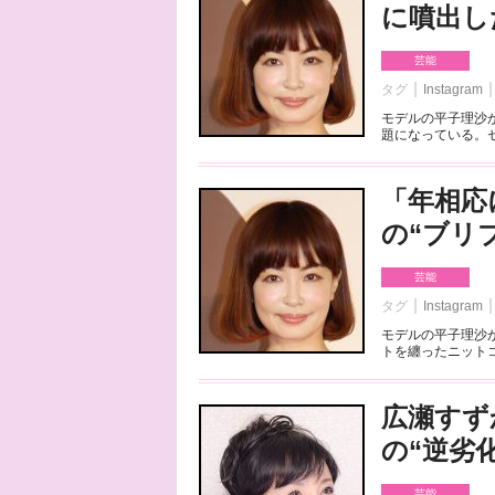
に噴出し
芸能
タグ
Instagram
モデルの平子理沙
題になっている。セ
「年相応
の“ブリ
芸能
タグ
Instagram
モデルの平子理沙
トを纏ったニットコ
広瀬すず
の“逆劣
芸能