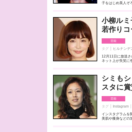
子をはじめ美人ぞろ
小柳ルミ
若作りコ
芸能
タグ
ヒルナンデ
12月11日に放
ネット上が失笑に包
シミもシ
スタに賞
芸能
タグ
Instagram
インスタグラムを
美肌や痩身などの加