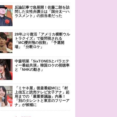
反論記事で急展開！佐藤二朗を詰
問した女性弁護士は「国分太一ハ
ラスメント」の担当者だった
28年ぶり復活「アメリカ横断ウル
トラクイズ」で疑問視される
「MC櫻井翔の役割」「予選開
場」「分断ロケ」
中森明菜「SixTONESとバラエテ
ィー番組共演」韓国ロケの視聴率
と「NHKの動き」
「ミヤネ屋」後釜番組MCに「村
上信五と読売テレビ女子アナ」起
用までの「最重要議論」内幕！
「別のタレントと東京のフリーア
ナ」が候補に