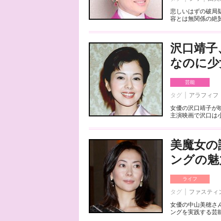
悲しいはずの破局
容とは無関係の絶賛
沢口靖子
なのに少
芸能
タグ
アラフィフ
女優の沢口靖子が
主演映画で沢口は小
美魔女の
ングの魅
ライフ
タグ
ファスティ
女優の中山美穂さ
ングを実践する芸能