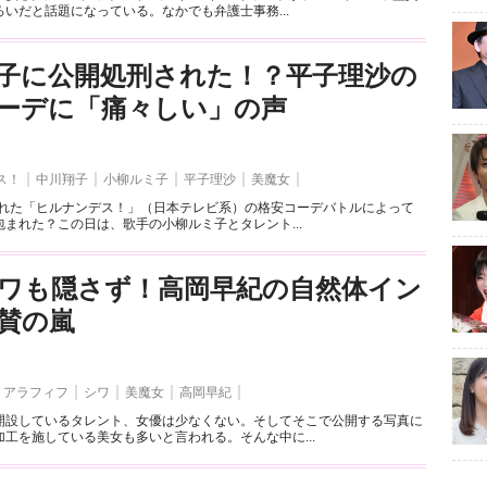
いだと話題になっている。なかでも弁護士事務...
子に公開処刑された！？平子理沙の
ーデに「痛々しい」の声
ス！
中川翔子
小柳ルミ子
平子理沙
美魔女
送された「ヒルナンデス！」（日本テレビ系）の格安コーデバトルによって
まれた？この日は、歌手の小柳ルミ子とタレント...
ワも隠さず！高岡早紀の自然体イン
賛の嵐
アラフィフ
シワ
美魔女
高岡早紀
開設しているタレント、女優は少なくない。そしてそこで公開する写真に
工を施している美女も多いと言われる。そんな中に...