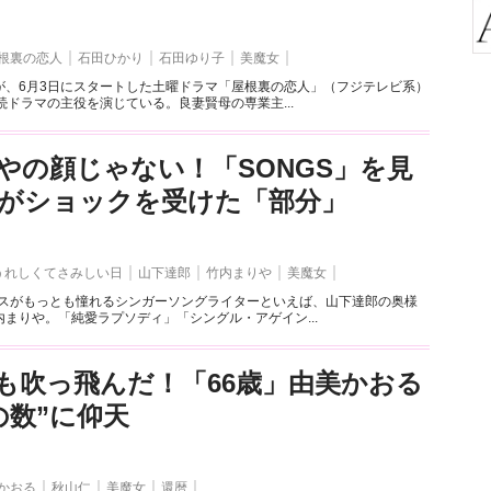
根裏の恋人
石田ひかり
石田ゆり子
美魔女
が、6月3日にスタートした土曜ドラマ「屋根裏の恋人」（フジテレビ系）
続ドラマの主役を演じている。良妻賢母の専業主...
やの顔じゃない！「SONGS」を見
がショックを受けた「部分」
うれしくてさみしい日
山下達郎
竹内まりや
美魔女
セスがもっとも憧れるシンガーソングライターといえば、山下達郎の奥様
まりや。「純愛ラプソディ」「シングル・アゲイン...
も吹っ飛んだ！「66歳」由美かおる
の数”に仰天
かおる
秋山仁
美魔女
還暦