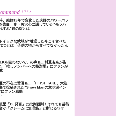
commend
オススメ
斗、結婚19年で変化した夫婦のパワーバラ
を告白 妻・矢沢心に課していた“モラハ
れすれ”鉄の掟とは
トイックな武尊が“引退した今こそ食べた
”2つとは「子供の頃から食べてなかったん
!LKを狙わないで」の声も…村重杏奈が告
た「推しメンバーへの熱烈愛」にファンが
戒
蓮の不在に賛否も…「FIRST TAKE」大注
裏で投稿された“Snow Manの意味深イン
”にファン感動
ン
流星「BL発言」に批判殺到！それでも芸能
者が「クレームは無理筋」と断じるワケ