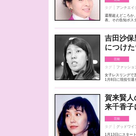
タグ
アンチエイ
還暦超えどころか
表、その告知ポスタ
吉田沙保
につけた
芸能
タグ
ファッショ
女子レスリングで
1月8日に現役引退
賀来賢人
来千香子
芸能
タグ
グッドワイ
1月13日にスター