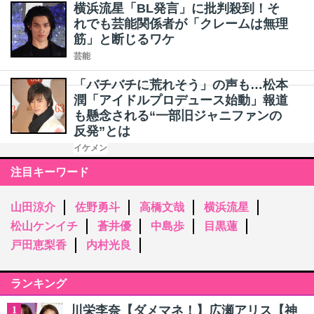
横浜流星「BL発言」に批判殺到！そ
れでも芸能関係者が「クレームは無理
筋」と断じるワケ
芸能
「バチバチに荒れそう」の声も…松本
潤「アイドルプロデュース始動」報道
も懸念される“一部旧ジャニファンの
反発”とは
イケメン
注目キーワード
山田涼介
佐野勇斗
高橋文哉
横浜流星
松山ケンイチ
蒼井優
中島歩
目黒蓮
戸田恵梨香
内村光良
ランキング
川栄李奈【ダメマネ！】広瀬アリス【神
1