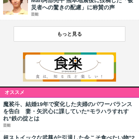
Man阿部亮平 熊本地震後に投稿した「被
災者への驚きの配慮」に称賛の声
芸能
もっと見る
オススメ
魔裟斗、結婚19年で変化した夫婦のパワーバランス
を告白 妻・矢沢心に課していた“モラハラすれす
れ”鉄の掟とは
芸能
超ストイックな武尊が“引退した今こそ食べたい物”2