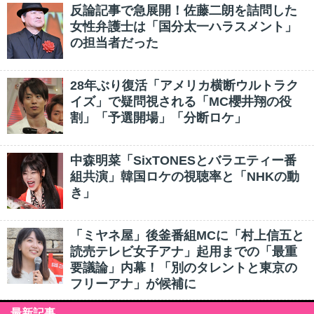
反論記事で急展開！佐藤二朗を詰問した
女性弁護士は「国分太一ハラスメント」
の担当者だった
28年ぶり復活「アメリカ横断ウルトラク
イズ」で疑問視される「MC櫻井翔の役
割」「予選開場」「分断ロケ」
中森明菜「SixTONESとバラエティー番
組共演」韓国ロケの視聴率と「NHKの動
き」
「ミヤネ屋」後釜番組MCに「村上信五と
読売テレビ女子アナ」起用までの「最重
要議論」内幕！「別のタレントと東京の
フリーアナ」が候補に
最新記事