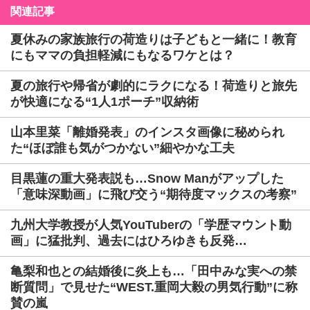
関連記事
夏休みの家族旅行の荷造りは子どもと一緒に！教育
にもママの負担軽減にもなるワケとは？
夏の旅行や帰省が劇的にラクになる！荷造りと旅先
が快適になる“1人1ポーチ”収納術
山本里菜「離婚発表」のインスタ画像に秘められ
た“ほぼ誰も気がつかない”細やかな工夫
目黒蓮の重大発表説も…Snow Manがアップした
「意味深動画」に飛び交う“期待度マックスの考察”
九州大学教授が人気YouTuberの「学歴マウント動
画」に猛批判、過去にはひろゆきも反発…
亀梨和也との結婚後に炎上も…「田中みな実への禁
断質問」で見せた“WEST.重岡大毅の男気行動”に称
賛の嵐