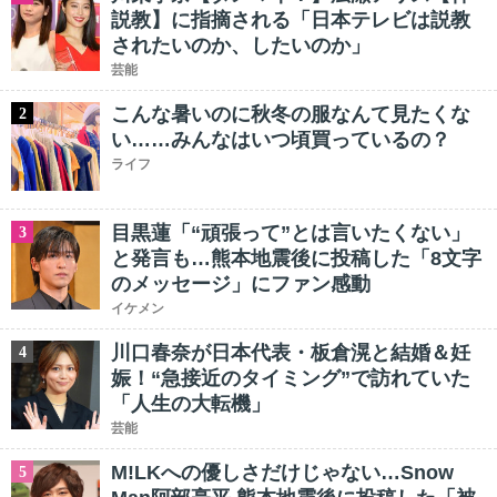
説教】に指摘される「日本テレビは説教
されたいのか、したいのか」
芸能
こんな暑いのに秋冬の服なんて見たくな
2
い……みんなはいつ頃買っているの？
ライフ
目黒蓮「“頑張って”とは言いたくない」
3
と発言も…熊本地震後に投稿した「8文字
のメッセージ」にファン感動
イケメン
川口春奈が日本代表・板倉滉と結婚＆妊
4
娠！“急接近のタイミング”で訪れていた
「人生の大転機」
芸能
M!LKへの優しさだけじゃない…Snow
5