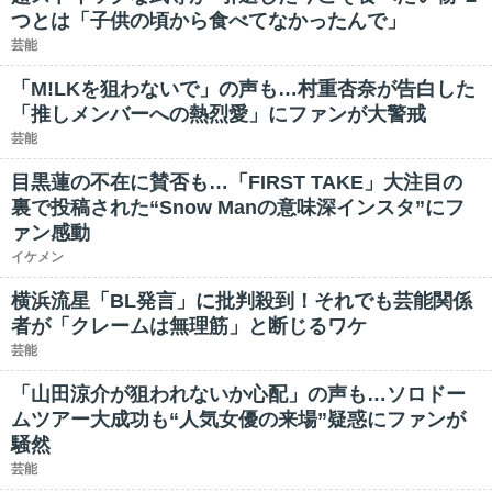
つとは「子供の頃から食べてなかったんで」
芸能
「M!LKを狙わないで」の声も…村重杏奈が告白した
「推しメンバーへの熱烈愛」にファンが大警戒
芸能
目黒蓮の不在に賛否も…「FIRST TAKE」大注目の
裏で投稿された“Snow Manの意味深インスタ”にフ
ァン感動
イケメン
横浜流星「BL発言」に批判殺到！それでも芸能関係
者が「クレームは無理筋」と断じるワケ
芸能
「山田涼介が狙われないか心配」の声も…ソロドー
ムツアー大成功も“人気女優の来場”疑惑にファンが
騒然
芸能