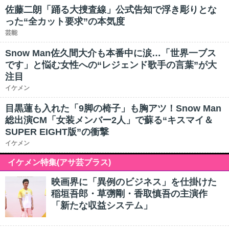
佐藤二朗「踊る大捜査線」公式告知で浮き彫りとな
った“全カット要求”の本気度
芸能
Snow Man佐久間大介も本番中に涙…「世界一ブス
です」と悩む女性への“レジェンド歌手の言葉”が大
注目
イケメン
目黒蓮も入れた「9脚の椅子」も胸アツ！Snow Man
総出演CM「女装メンバー2人」で蘇る“キスマイ＆
SUPER EIGHT版”の衝撃
イケメン
イケメン特集(アサ芸プラス)
映画界に「異例のビジネス」を仕掛けた
稲垣吾郎・草彅剛・香取慎吾の主演作
「新たな収益システム」