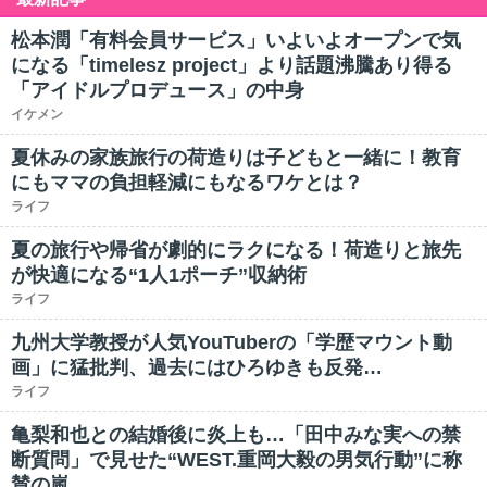
松本潤「有料会員サービス」いよいよオープンで気
になる「timelesz project」より話題沸騰あり得る
「アイドルプロデュース」の中身
イケメン
夏休みの家族旅行の荷造りは子どもと一緒に！教育
にもママの負担軽減にもなるワケとは？
ライフ
夏の旅行や帰省が劇的にラクになる！荷造りと旅先
が快適になる“1人1ポーチ”収納術
ライフ
九州大学教授が人気YouTuberの「学歴マウント動
画」に猛批判、過去にはひろゆきも反発…
ライフ
亀梨和也との結婚後に炎上も…「田中みな実への禁
断質問」で見せた“WEST.重岡大毅の男気行動”に称
賛の嵐