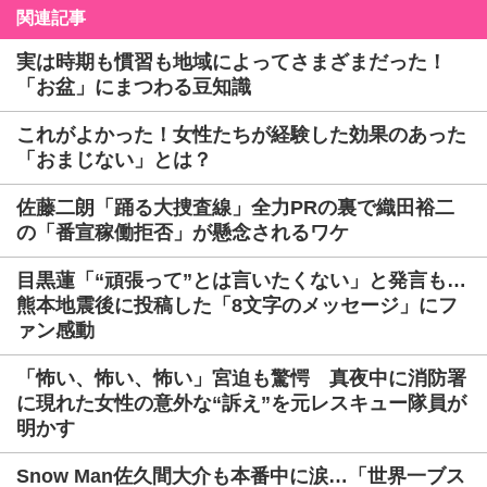
関連記事
実は時期も慣習も地域によってさまざまだった！
「お盆」にまつわる豆知識
これがよかった！女性たちが経験した効果のあった
「おまじない」とは？
佐藤二朗「踊る大捜査線」全力PRの裏で織田裕二
の「番宣稼働拒否」が懸念されるワケ
目黒蓮「“頑張って”とは言いたくない」と発言も…
熊本地震後に投稿した「8文字のメッセージ」にフ
ァン感動
「怖い、怖い、怖い」宮迫も驚愕 真夜中に消防署
に現れた女性の意外な“訴え”を元レスキュー隊員が
明かす
Snow Man佐久間大介も本番中に涙…「世界一ブス