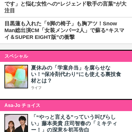
です」と悩む女性への“レジェンド歌手の言葉”が大
注目
目黒蓮も入れた「9脚の椅子」も胸アツ！Snow
Man総出演CM「女装メンバー2人」で蘇る“キスマ
イ＆SUPER EIGHT版”の衝撃
スペシャル
夏休みの「学童弁当」を腐らせな
い！“保冷剤代わり”にも使える裏技食
材とは？
ライフ
Asa-Jo チョイス
「“やっと言える”っていう叫びらし
い」藤本美貴 庄司智春の「ミキティ
ー！」の深意を初耳告白