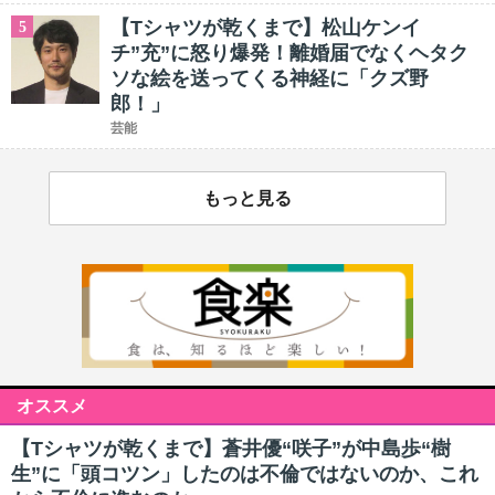
【Tシャツが乾くまで】松山ケンイ
5
チ”充”に怒り爆発！離婚届でなくヘタク
ソな絵を送ってくる神経に「クズ野
郎！」
芸能
もっと見る
オススメ
【Tシャツが乾くまで】蒼井優“咲子”が中島歩“樹
生”に「頭コツン」したのは不倫ではないのか、これ