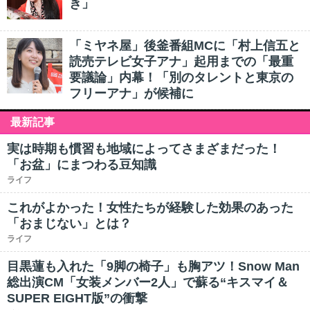
き」
「ミヤネ屋」後釜番組MCに「村上信五と
読売テレビ女子アナ」起用までの「最重
要議論」内幕！「別のタレントと東京の
フリーアナ」が候補に
最新記事
実は時期も慣習も地域によってさまざまだった！
「お盆」にまつわる豆知識
ライフ
これがよかった！女性たちが経験した効果のあった
「おまじない」とは？
ライフ
目黒蓮も入れた「9脚の椅子」も胸アツ！Snow Man
総出演CM「女装メンバー2人」で蘇る“キスマイ＆
SUPER EIGHT版”の衝撃