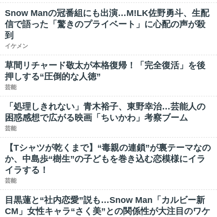
Snow Manの冠番組にも出演…M!LK佐野勇斗、生配
信で語った「驚きのプライベート」に心配の声が殺
到
イケメン
草間リチャード敬太が本格復帰！「完全復活」を後
押しする“圧倒的な人徳”
芸能
「処理しきれない」青木裕子、東野幸治…芸能人の
困惑感想で広がる映画「ちいかわ」考察ブーム
芸能
【Tシャツが乾くまで】“毒親の連鎖”が裏テーマなの
か、中島歩“樹生”の子どもを巻き込む恋模様にイラ
イラする！
芸能
目黒蓮と“社内恋愛”説も…Snow Man「カルビー新
CM」女性キャラ“さく美”との関係性が大注目のワケ