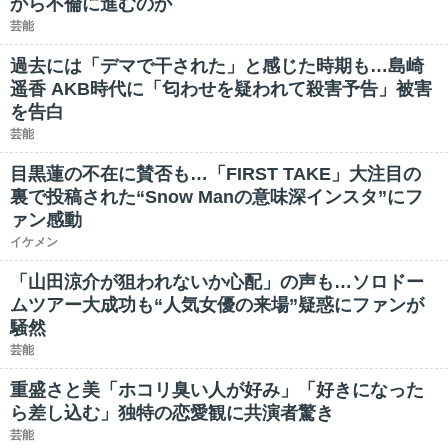
から不倫に進むのか
芸能
過去には「デマで干された」と感じた時期も…島崎
遥香 AKB時代に「匂わせを疑われて殺害予告」被害
を告白
芸能
目黒蓮の不在に賛否も…「FIRST TAKE」大注目の
裏で投稿された“Snow Manの意味深インスタ”にフ
ァン感動
イケメン
「山田涼介が狙われないか心配」の声も…ソロドー
ムツアー大成功も“人気女優の来場”疑惑にファンが
騒然
芸能
重盛さと美「ホコリ臭い人が好み」「好きになった
ら差し込む」独特の恋愛観に共演者驚き
芸能