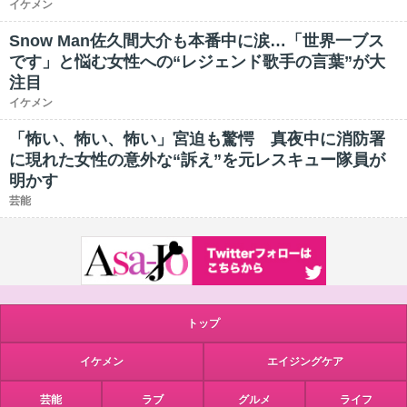
イケメン
Snow Man佐久間大介も本番中に涙…「世界一ブス
です」と悩む女性への“レジェンド歌手の言葉”が大
注目
イケメン
「怖い、怖い、怖い」宮迫も驚愕 真夜中に消防署
に現れた女性の意外な“訴え”を元レスキュー隊員が
明かす
芸能
トップ
イケメン
エイジングケア
芸能
ラブ
グルメ
ライフ