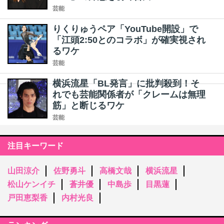
芸能
りくりゅうペア「YouTube開設」で
「江頭2:50とのコラボ」が確実視され
るワケ
芸能
横浜流星「BL発言」に批判殺到！そ
れでも芸能関係者が「クレームは無理
筋」と断じるワケ
芸能
注目キーワード
山田涼介
佐野勇斗
高橋文哉
横浜流星
松山ケンイチ
蒼井優
中島歩
目黒蓮
戸田恵梨香
内村光良