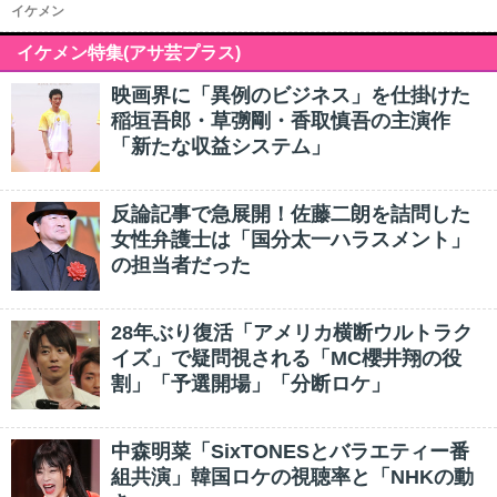
イケメン
イケメン特集(アサ芸プラス)
映画界に「異例のビジネス」を仕掛けた
稲垣吾郎・草彅剛・香取慎吾の主演作
「新たな収益システム」
反論記事で急展開！佐藤二朗を詰問した
女性弁護士は「国分太一ハラスメント」
の担当者だった
28年ぶり復活「アメリカ横断ウルトラク
イズ」で疑問視される「MC櫻井翔の役
割」「予選開場」「分断ロケ」
中森明菜「SixTONESとバラエティー番
組共演」韓国ロケの視聴率と「NHKの動