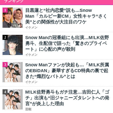
ランキング
目黒蓮と“社内恋愛”説も…Snow
1
Man「カルビー新CM」女性キャラ“さく
美”との関係性が大注目のワケ
イケメン
Snow Manの冠番組にも出演…M!LK佐野
2
勇斗、生配信で語った「驚きのプライベ
ート」に心配の声が殺到
イケメン
Snow Manファンが決起も…「M!LK所属
3
のEBiDAN」豪華すぎるCD特典の裏で起
きた“熾烈なバトル”とは
イケメン
M!LK佐野勇斗もガチ注意…吉田仁人「ゴ
4
チ」出演も“旧ジャニーズタレントへの発
言”が炎上した理由
芸能